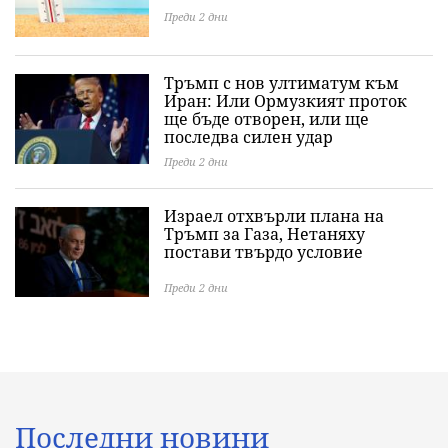
Преди 2 дни
Тръмп с нов ултиматум към
Иран: Или Ормузкият проток
ще бъде отворен, или ще
последва силен удар
Преди 2 дни
Израел отхвърли плана на
Тръмп за Газа, Нетаняху
постави твърдо условие
Преди 2 дни
Последни новини