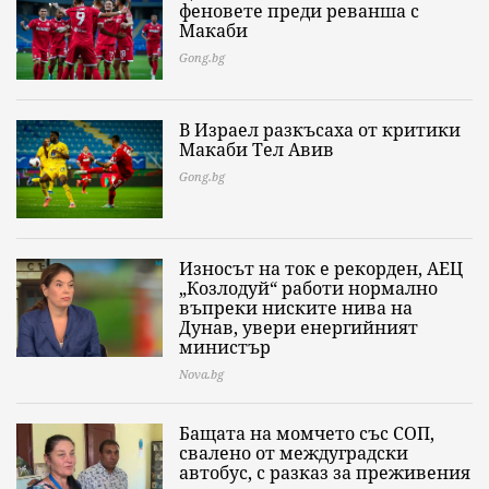
феновете преди реванша с
Макаби
Gong.bg
В Израел разкъсаха от критики
Макаби Тел Авив
Gong.bg
Износът на ток е рекорден, АЕЦ
„Козлодуй“ работи нормално
въпреки ниските нива на
Дунав, увери енергийният
министър
Nova.bg
Бащата на момчето със СОП,
свалено от междуградски
автобус, с разказ за преживения