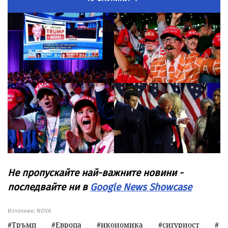
Не пропускайте най-важните новини -
последвайте ни в
Google News Showcase
Източник:
NOVA
Тръмп
Европа
икономика
сигурност