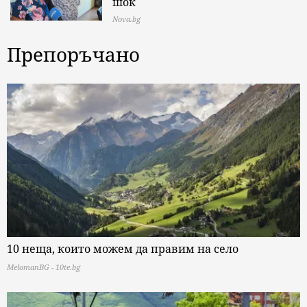
шок
Nova.bg
Препоръчано
10 неща, които можем да правим на село
MelomanBG - 10te.bg