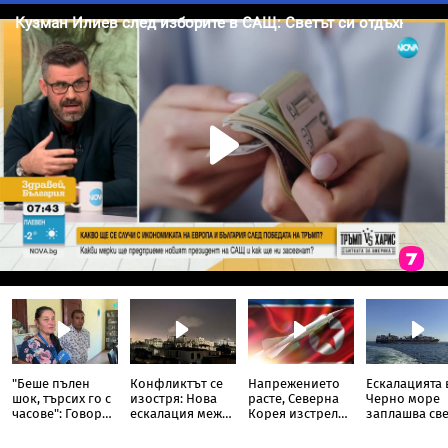
"Беше пълен
Конфликтът се
Напрежението
Ескалацията 
шок, търсих го с
изостря: Нова
расте, Северна
Черно море
часове": Говори
ескалация между
Корея изстреля
заплашва све
бащата на
хутите и
непозната
нова криза
сваленото от
Саудитска
ракета над