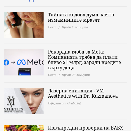
Тайната кодова дума, която
измамниците мразят
Свят
Преди 1 минута
Рекордна глоба за Meta:
Компанията трябва да плати
близо $1 млрд. заради вредите
върху деца
Свят
Преди 23 минути
Лазерна епилация - VM
Aesthetics with Dr. Kuzmanova
Оферта от Grabo.bg
Извънредни проверки на БАБХ