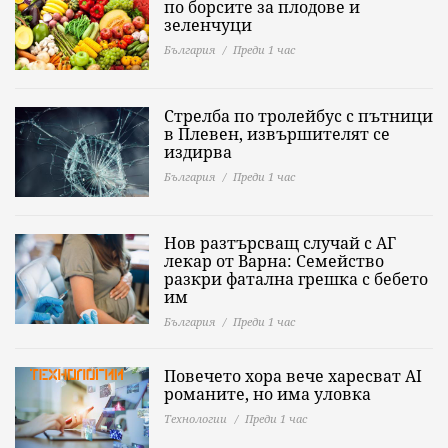
по борсите за плодове и
зеленчуци
България
Преди 1 час
Стрелба по тролейбус с пътници
в Плевен, извършителят се
издирва
България
Преди 1 час
Нов разтърсващ случай с АГ
лекар от Варна: Семейство
разкри фатална грешка с бебето
им
България
Преди 1 час
Повечето хора вече харесват AI
романите, но има уловка
Технологии
Преди 1 час