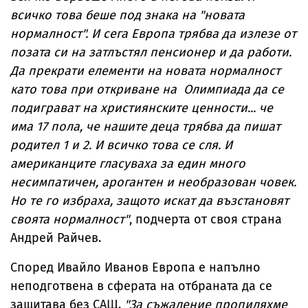
всичко това беше под знака на "новата
нормалност". И сега Европа трябва да излезе от
позата си на затлъстял пенсионер и да работи.
Да прекрати елементи на новата нормалност
като това при откриване на Олимпиада да се
подиграват на християнските ценности... че
има 17 пола, че нашите деца трябва да пишат
родител 1 и 2. И всичко това се сля. И
американците гласуваха за един много
несимпатичен, арогантен и необразован човек.
Но те го избраха, защото искат да възстановят
своята нормалност"
, подчерта от своя страна
Андрей Райчев.
Според Ивайло Иванов Европа е напълно
неподготвена в сферата на отбраната да се
защитава без САЩ.
"За съжаление пропиляхме