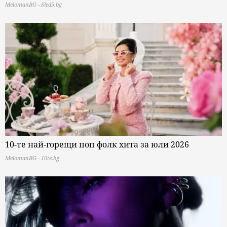
MelomanBG - Sled5.bg
10-те най-горещи поп фолк хита за юли 2026
MelomanBG - 10te.bg