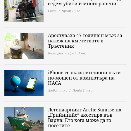
седем убити и много ранени
Свят
Преди 1 час
Арестуваха 47-годишен мъж за
палеж на кметството в
Тръстеник
България
Преди 1 час
iPhone се оказа милиони пъти
по-мощен от компютъра на
НАСА
Любопитно
Преди 2 часа
Легендарният Arctic Sunrise на
„Грийнпийс“ акостира във
Варна: Ето кога може да го
посетите