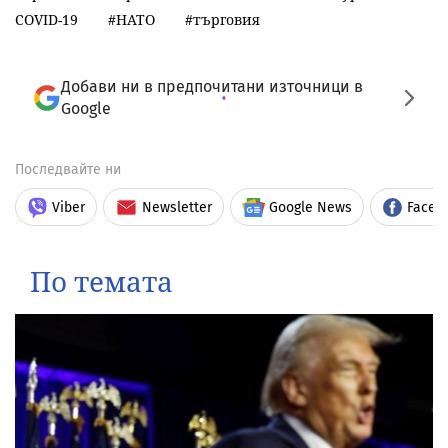
COVID-19
НАТО
търговия
Добави ни в предпочитани източници в
Google
Последвайте ни
Viber
Newsletter
Google News
Faceb
По темата