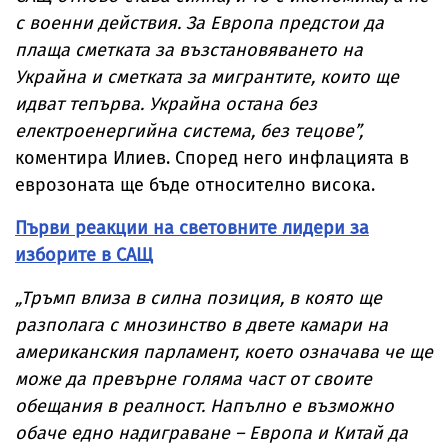
с военни действия. За Европа предстои да
плаща сметката за възстановяването на
Украйна и сметката за мигрантите, които ще
идват тепърва. Украйна остана без
електроенергийна система, без тецове”,
коментира Илиев. Според него инфлацията в
еврозоната ще бъде относително висока.
Първи реакции на световните лидери за
изборите в САЩ
„Тръмп влиза в силна позиция, в която ще
разполага с мнозинство в двете камари на
американския парламент, което означава че ще
може да превърне голяма част от своите
обещания в реалност. Напълно е възможно
обаче едно надиграване – Европа и Китай да