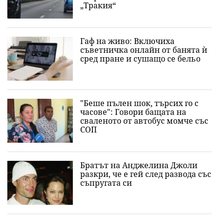
„Тракия“
Гаф на живо: Включиха
съветничка онлайн от банята ѝ
сред пране и сушащо се бельо
"Беше пълен шок, търсих го с
часове": Говори бащата на
сваленото от автобус момче със
СОП
Братът на Анджелина Джоли
разкри, че е гей след развода със
съпругата си