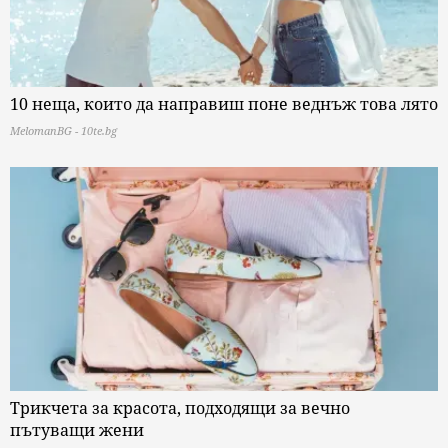
10 неща, които да направиш поне веднъж това лято
MelomanBG - 10te.bg
Трикчета за красота, подходящи за вечно
пътуващи жени