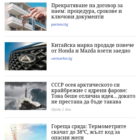
Прекратяване на договор за
наем: процедура, срокове и
ключови документи
pariteni.bg
Китайска марка продаде повече
от Honda и Mazda взети заедно
carmarket.bg
СССР осея арктическото си
крайбрежие с ядрени фарове:
Това беше отлична идея... докато
не престана да бъде такава
Преди 2 дни
Гореща сряда: Термометрите
скачат до 38°C, жълт код за
опасни жеги