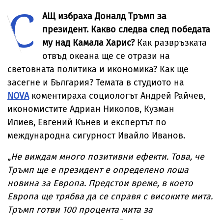
С
автобус момче
Арабия
Японско море
със СОП
АЩ избраха Доналд Тръмп за
президент. Какво следва след победата
му над Камала Харис?
Как развръзката
отвъд океана ще се отрази на
световната политика и икономика? Как ще
засегне и България? Темата в студиото на
NOVA
коментираха социологът Андрей Райчев,
икономистите Адриан Николов, Кузман
Илиев, Евгений Кънев и експертът по
международна сигурност Ивайло Иванов.
„
Не виждам много позитивни ефекти. Това, че
Тръмп ще е президент е определено лоша
новина за Европа. Предстои време, в което
Европа ще трябва да се справя с високите мита.
Тръмп готви 100 процента мита за