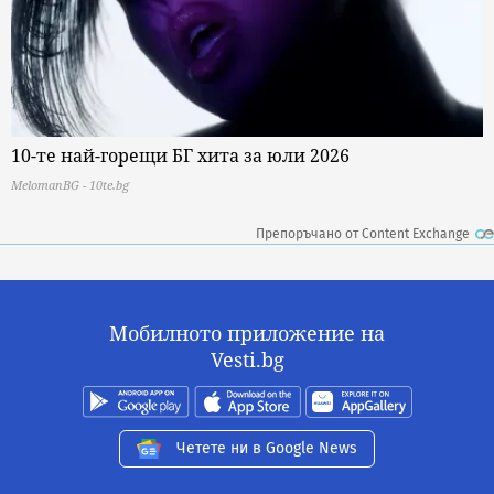
10-те най-горещи БГ хита за юли 2026
MelomanBG - 10te.bg
Препоръчано от Content Exchange
Мобилното приложение на
Vesti.bg
Четете ни в Google News