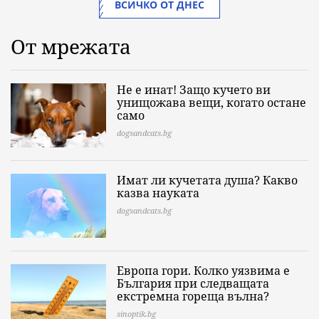
ВСИЧКО ОТ ДНЕС
От мрежата
Не е инат! Защо кучето ви
унищожава вещи, когато остане
само
dogsandcats.bg
Имат ли кучетата душа? Какво
казва науката
dogsandcats.bg
Европа гори. Колко уязвима е
България при следващата
екстремна гореща вълна?
sinoptik.bg