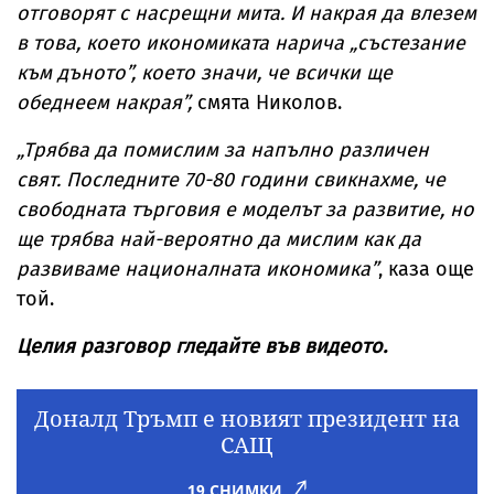
отговорят с насрещни мита. И накрая да влезем
в това, което икономиката нарича „състезание
към дъното”, което значи, че всички ще
обеднеем накрая”,
смята Николов.
„Трябва да помислим за напълно различен
свят. Последните 70-80 години свикнахме, че
свободната търговия е моделът за развитие, но
ще трябва най-вероятно да мислим как да
развиваме националната икономика”
, каза още
той.
Целия разговор гледайте във видеото.
Доналд Тръмп е новият президент на
САЩ
19 СНИМКИ