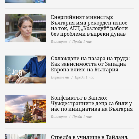
Енергийният министър:
България има рекорден износ
на ток, АЕЦ „Козлодуй“ работи
без проблеми въпреки Дунав
България
Преди 1 час
Охлаждане на пазара на труда:
Как зависимостта от Западна
Европа влияе на България
Парите ни
Преди 1 час
Конфликтът в Банско:
Чуждестранните деца са били у
нас по инициатива на България
България
Преди 1 час
Стрелба в училище в Тайланд,