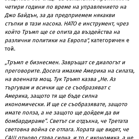
четири години по време на управлението на
Джо Байдън, за да предприемем някакви
стъпки в тази насока. НАТО е инструмент, чрез
който Тръмп ще се опита да въздейства на
различни политики на Европа",
категоричен е
той.
„Тръмп е бизнесмен. Завръщат се диалогът и
преговорите. Досега имахме Америка на силата,
на военната мощ. Тук Тръмп казва „Не. Аз
търгувам и всички ще се съобразяват с
Америка, защото тя ще бъде силна
икономически. И ще се съобразявате, защото
имате полза, а не защото ще дойдем да ви
бомбардираме”
.
Светът си отдъхна, че Третата
световна война се отлага. Хората ще видят, че
САЩ отново става силна, и то с икономика, а не