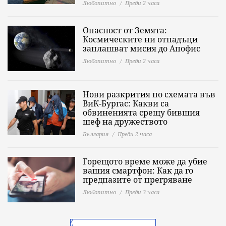
Любопитно
Преди 2 часа
Опасност от Земята:
Космическите ни отпадъци
заплашват мисия до Апофис
Любопитно
Преди 2 часа
Нови разкрития по схемата във
ВиК-Бургас: Какви са
обвиненията срещу бившия
шеф на дружеството
България
Преди 2 часа
Горещото време може да убие
вашия смартфон: Как да го
предпазите от прегряване
Любопитно
Преди 3 часа