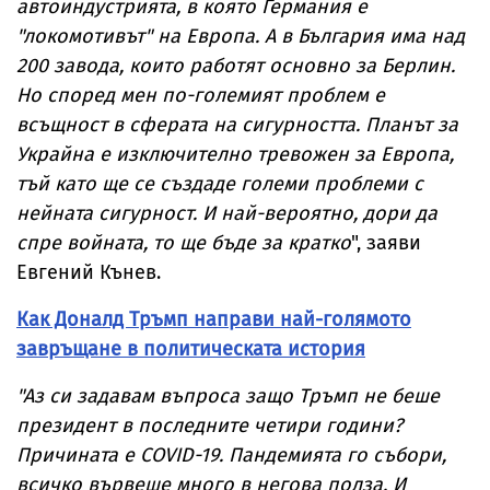
автоиндустрията, в която Германия е
"локомотивът" на Европа. А в България има над
200 завода, които работят основно за Берлин.
Но според мен по-големият проблем е
всъщност в сферата на сигурността. Планът за
Украйна е изключително тревожен за Европа,
тъй като ще се създаде големи проблеми с
нейната сигурност. И най-вероятно, дори да
спре войната, то ще бъде за кратко
", заяви
Евгений Кънев.
Как Доналд Тръмп направи най-голямото
завръщане в политическата история
"Аз си задавам въпроса защо Тръмп не беше
президент в последните четири години?
Причината е COVID-19. Пандемията го събори,
всичко вървеше много в негова полза. И