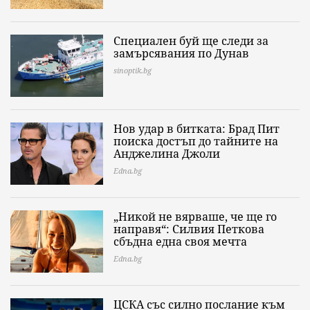
Специален буй ще следи за
замърсявания по Дунав
sinoptik.bg
Нов удар в битката: Брад Пит
поиска достъп до тайните на
Анджелина Джоли
Edna.bg
„Никой не вярваше, че ще го
направя“: Силвия Петкова
сбъдна една своя мечта
Edna.bg
ЦСКА със силно послание към