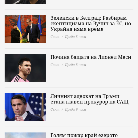
Зеленски в Белград: Разбирам
скептицизма на Вучич за ЕС, но
Украйна няма време
Свят
Преди 8 часа
Почина бащата на Лионел Меси
Свят
Преди 8 часа
Личният адвокат на Тръмп
стана главен прокурор на САЩ
Свят
Преди 9 часа
Голям пожар край езерото