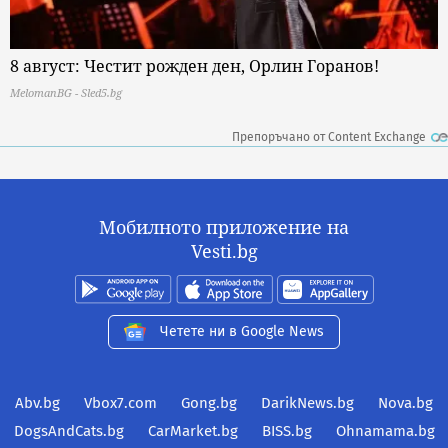
8 август: Честит рожден ден, Орлин Горанов!
MelomanBG - Sled5.bg
Препоръчано от Content Exchange
Мобилното приложение на
Vesti.bg
Четете ни в Google News
Abv.bg
Vbox7.com
Gong.bg
DarikNews.bg
Nova.bg
DogsAndCats.bg
CarMarket.bg
BISS.bg
Ohnamama.bg