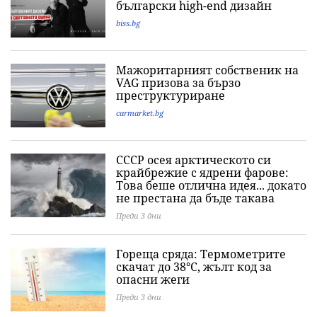
български high-end дизайн
biss.bg
Мажоритарният собственик на
VAG призова за бързо
преструктуриране
carmarket.bg
СССР осея арктическото си
крайбрежие с ядрени фарове:
Това беше отлична идея... докато
не престана да бъде такава
Преди 3 дни
Гореща сряда: Термометрите
скачат до 38°C, жълт код за
опасни жеги
Преди 3 дни