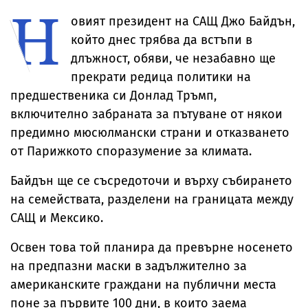
Н
Косово
овият президент на САЩ Джо Байдън,
който днес трябва да встъпи в
длъжност, обяви, че незабавно ще
прекрати редица политики на
предшественика си Донлад Тръмп,
включително забраната за пътуване от някои
предимно мюсюлмански страни и отказването
от Парижкото споразумение за климата.
Байдън ще се съсредоточи и върху събирането
на семействата, разделени на границата между
САЩ и Мексико.
Освен това той планира да превърне носенето
на предпазни маски в задължително за
американските граждани на публични места
поне за първите 100 дни, в които заема