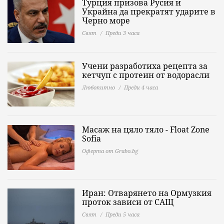
Турция призова Русия и
Украйна да прекратят ударите в
Черно море
Свят
Преди 3 часа
Учени разработиха рецепта за
кетчуп с протеин от водорасли
Любопитно
Преди 4 часа
Масаж на цяло тяло - Float Zone
Sofia
Оферта от Grabo.bg
Иран: Отварянето на Ормузкия
проток зависи от САЩ
Свят
Преди 5 часа