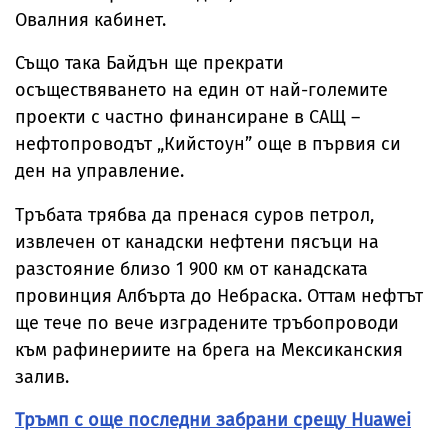
Овалния кабинет.
Също така Байдън ще прекрати
осъществяването на един от най-големите
проекти с частно финансиране в САЩ –
нефтопроводът „Кийстоун” още в първия си
ден на управление.
Тръбата трябва да пренася суров петрол,
извлечен от канадски нефтени пясъци на
разстояние близо 1 900 км от канадската
провинция Албърта до Небраска. Оттам нефтът
ще тече по вече изградените тръбопроводи
към рафинериите на брега на Мексиканския
залив.
Тръмп с още последни забрани срещу Huawei