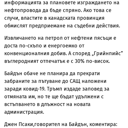
информацията за плановете изграждането на
нефтопровода да бъде спряно. Ако това се
случи, властите в канадската провинция
обмислят предприемане на съдебни действия.
Извличането на петрол от нефтени пясъци е
доста по-скъпо и енергоемко от
конвенционалния добив. А според „Грийнпийс”
въглеродният отпечатък е с 30% по-висок.
Байдън обаче не планира да прекрати
забраните за пътуване до САЩ наложени
заради ковид-19. Тръмп издаде заповед за
отмяната им, но те ще бъдат удължени с
встъпването в длъжност на новата
администрация.
Джен Псаки,говорител на Байдън, коментира: