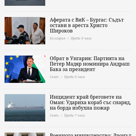
Аферата с ВиК – Бургас: Съдът
остави в ареста Христо
Широков
България
Преди 6 часа
Обрат в Унгария: Партията на
Петер Мадяр номинира Андраш
Бака за президент
Свят
Преди 6 часа
Инцидент край бреговете на
Оман: Удариха кораб със снаряд,
на борда избухна пожар
Свят
Преди 7 часа
Военното министерство: Дронът