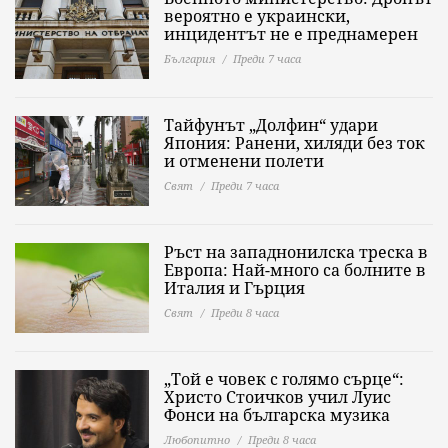
вероятно е украински,
инцидентът не е преднамерен
България
Преди 7 часа
Тайфунът „Долфин“ удари
Япония: Ранени, хиляди без ток
и отменени полети
Свят
Преди 7 часа
Ръст на западнонилска треска в
Европа: Най-много са болните в
Италия и Гърция
Свят
Преди 8 часа
„Той е човек с голямо сърце“:
Христо Стоичков учил Луис
Фонси на българска музика
Любопитно
Преди 8 часа