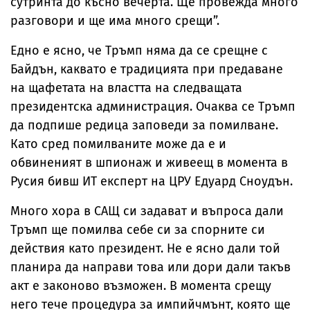
сутринта до късно вечерта. Ще провежда много
разговори и ще има много срещи”.
Едно е ясно, че Тръмп няма да се срещне с
Байдън, каквато е традицията при предаване
на щафетата на властта на следващата
президентска администрация. Очаква се Тръмп
да подпише редица заповеди за помилване.
Като сред помилваните може да е и
обвиненият в шпионаж и живеещ в момента в
Русия бивш ИТ експерт на ЦРУ Едуард Сноудън.
Много хора в САЩ си задават и въпроса дали
Тръмп ще помилва себе си за спорните си
действия като президент. Не е ясно дали той
планира да направи това или дори дали такъв
акт е законово възможен. В момента срещу
него тече процедура за импийчмънт, която ще