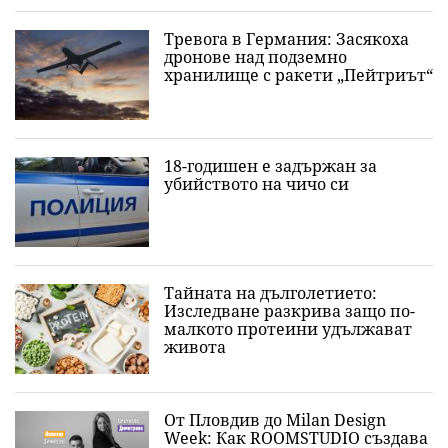
Тревога в Германия: Засякоха
дронове над подземно
хранилище с ракети „Пейтриът“
18-годишен е задържан за
убийството на чичо си
Тайната на дълголетието:
Изследване разкрива защо по-
малкото протеини удължават
живота
От Пловдив до Milan Design
Week: Как ROOMSTUDIO създава