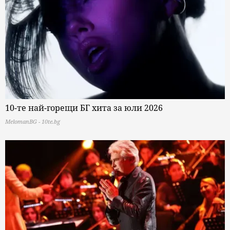
10-те най-горещи БГ хита за юли 2026
MelomanBG - 10te.bg