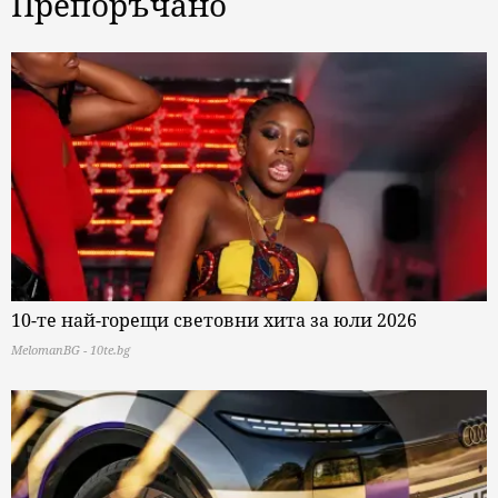
Препоръчано
10-те най-горещи световни хита за юли 2026
MelomanBG - 10te.bg