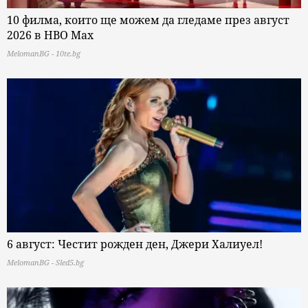
10 филма, които ще можем да гледаме през август
2026 в HBO Max
MelomanBG - 10te.bg
6 август: Честит рожден ден, Джери Халиуел!
MelomanBG - Sled5.bg