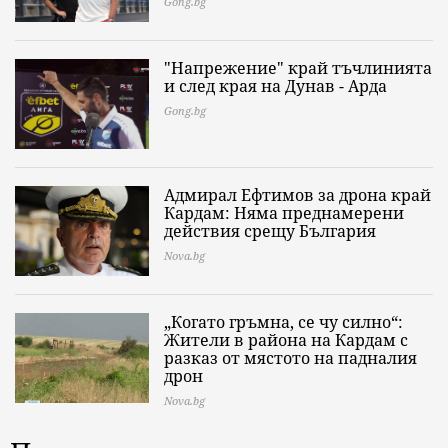
Gong.bg
"Напрежение" край тъчлинията
и след края на Дунав - Арда
Gong.bg
Адмирал Ефтимов за дрона край
Кардам: Няма преднамерени
действия срещу България
Nova.bg
„Когато гръмна, се чу силно“:
Жители в района на Кардам с
разказ от мястото на падналия
дрон
Nova.bg