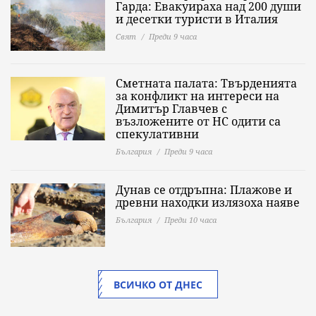
Гарда: Евакуираха над 200 души
и десетки туристи в Италия
Свят
Преди 9 часа
Сметната палата: Твърденията
за конфликт на интереси на
Димитър Главчев с
възложените от НС одити са
спекулативни
България
Преди 9 часа
Дунав се отдръпна: Плажове и
древни находки излязоха наяве
България
Преди 10 часа
ВСИЧКО ОТ ДНЕС