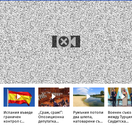
Испания въведе
„Срам, срам!“:
Румъния потопи
Военен съюз
граничен
Опозиционна
два шлепа,
между Турция
контрол с
депутатка
натоварени със
Саудитска
Италия
замери с яйца
скали, в Дунав
Арабия и
премиера на
Пакистан