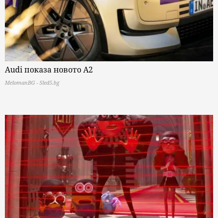
Audi показа новото A2
MelomanBG - Sled5.bg