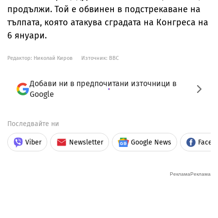
продължи. Той е обвинен в подстрекаване на
тълпата, която атакува сградата на Конгреса на
6 януари.
Редактор: Николай Киров
Източник:
BBC
Добави ни в предпочитани източници в
Google
Последвайте ни
Viber
Newsletter
Google News
Faceb