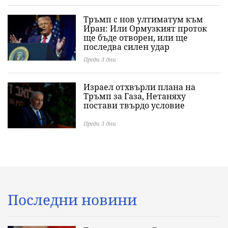
Тръмп с нов ултиматум към
Иран: Или Ормузкият проток
ще бъде отворен, или ще
последва силен удар
Преди 3 дни
Израел отхвърли плана на
Тръмп за Газа, Нетаняху
постави твърдо условие
Преди 3 дни
Последни новини