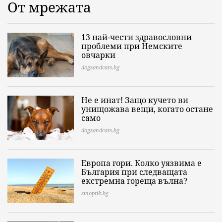
От мрежата
13 най-чести здравословни
проблеми при Немските
овчарки
dogsandcats.bg
Не е инат! Защо кучето ви
унищожава вещи, когато остане
само
dogsandcats.bg
Европа гори. Колко уязвима е
България при следващата
екстремна гореща вълна?
sinoptik.bg