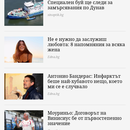
Специален буй ще следи за
замърсявания по Дунав
sinoptik.bg
Не е нужно да заслужиш
любовта: 8 напомняния за всяка
жена
Edna.bg
Антонио Бандерас: Инфарктът
беше най-хубавото нещо, което
ми се е случвало
Edna.bg
Моуриньо: Договорът на
Винисиус бе от първостепенно
значение