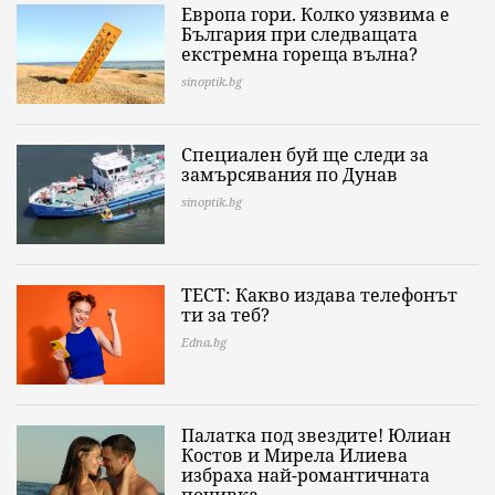
Европа гори. Колко уязвима е
България при следващата
екстремна гореща вълна?
sinoptik.bg
Специален буй ще следи за
замърсявания по Дунав
sinoptik.bg
ТЕСТ: Какво издава телефонът
ти за теб?
Edna.bg
Палатка под звездите! Юлиан
Костов и Мирела Илиева
избраха най-романтичната