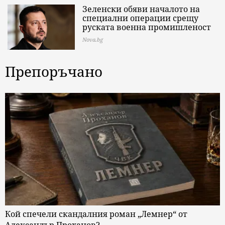
Зеленски обяви началото на
специални операции срещу
руската военна промишленост
Nova.bg
Препоръчано
Кой спечели скандалния роман „Лемнер“ от
Александър Проханов?