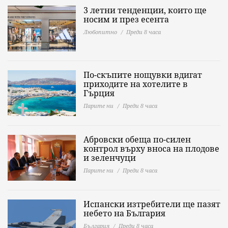
3 летни тенденции, които ще
носим и през есента
Любопитно
Преди 8 часа
По-скъпите нощувки вдигат
приходите на хотелите в
Гърция
Парите ни
Преди 8 часа
Абровски обеща по-силен
контрол върху вноса на плодове
и зеленчуци
Парите ни
Преди 8 часа
Испански изтребители ще пазят
небето на България
България
Преди 8 часа