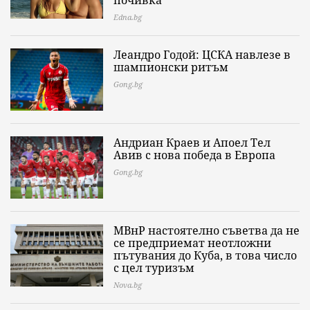
почивка
Edna.bg
Леандро Годой: ЦСКА навлезе в
шампионски ритъм
Gong.bg
Андриан Краев и Апоел Тел
Авив с нова победа в Европа
Gong.bg
МВнР настоятелно съветва да не
се предприемат неотложни
пътувания до Куба, в това число
с цел туризъм
Nova.bg