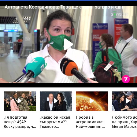
„Тя подготвя
„Какво би искал
Пробив в
Любимото яс
нещо“: A$AP
съпругът ми?“:
астрономията:
на принц Хар
Rocky разкри, че
Тъжното
Най-мощният
Меган Маркъ
Риана записва
признание на
слънчев
разкри
нов албум
съпругата на
телескоп улови
кулинарна т