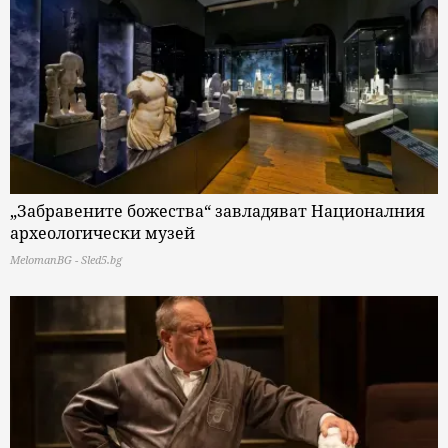
„Забравените божества“ завладяват Националния
археологически музей
MelomanBG - Sled5.bg