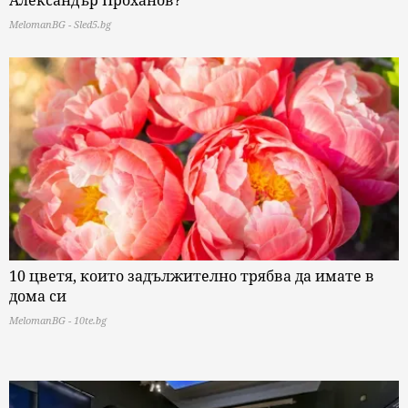
MelomanBG - Sled5.bg
10 цветя, които задължително трябва да имате в
дома си
MelomanBG - 10te.bg