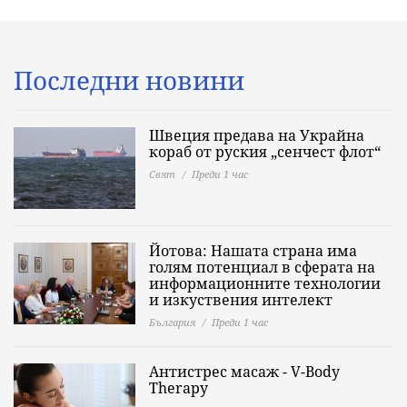
Последни новини
Швеция предава на Украйна
кораб от руския „сенчест флот“
Свят
Преди 1 час
Йотова: Нашата страна има
голям потенциал в сферата на
информационните технологии
и изкуствения интелект
България
Преди 1 час
Антистрес масаж - V-Body
Therapy