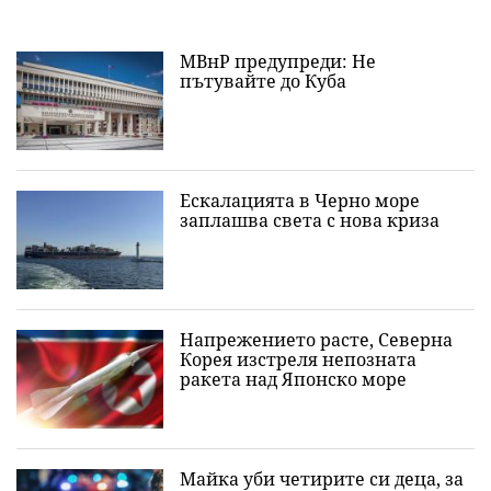
МВнР предупреди: Не
пътувайте до Куба
Ескалацията в Черно море
заплашва света с нова криза
Напрежението расте, Северна
Корея изстреля непозната
ракета над Японско море
Майка уби четирите си деца, за