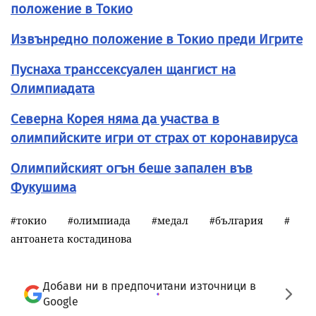
положение в Токио
Извънредно положение в Токио преди Игрите
Пуснаха транссексуален щангист на
Олимпиадата
Северна Корея няма да участва в
олимпийските игри от страх от коронавируса
Олимпийският огън беше запален във
Фукушима
токио
олимпиада
медал
българия
антоанета костадинова
Добави ни в предпочитани източници в
Google