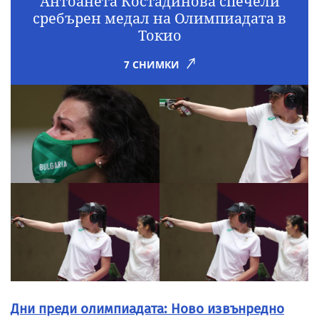
Антоанета Костадинова спечели
сребърен медал на Олимпиадата в
Токио
7 СНИМКИ
Дни преди олимпиадата: Ново извънредно