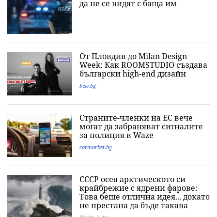
да не се видят с баща им
От Пловдив до Milan Design
Week: Как ROOMSTUDIO създава
български high-end дизайн
biss.bg
Страните-членки на ЕС вече
могат да забраняват сигналите
за полиция в Waze
carmarket.bg
СССР осея арктическото си
крайбрежие с ядрени фарове:
Това беше отлична идея... докато
не престана да бъде такава