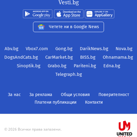
Vesti.bg
Четете ни в Google News
Abv.bg
Vbox7.com
Gong.bg
DarikNews.bg
Nova.bg
DogsAndCats.bg
CarMarket.bg
BISS.bg
Ohnamama.bg
Sinoptik.bg
Grabo.bg
Pariteni.bg
Edna.bg
Telegraph.bg
За нас
За реклама
Общи условия
Поверителност
Платени публикации
Контакти
© 2026 Всички права запазени.