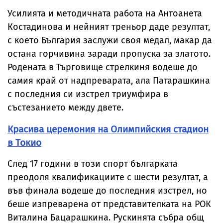
Усилията и методичната работа на Антоанета
Костадинова и нейният треньор даде резултат,
с което България заслужи своя медал, макар да
остана горчивина заради пропуска за златото.
Родената в Търговище стрелкиня водеше до
самия край от надпреварата, ала Патарашкина
с последния си изстрел триумфира в
състезанието между двете.
Красива церемония на Олимпийския стадион
в Токио
След 17 години в този спорт българката
преодоля квалификациите с шести резултат, а
във финала водеше до последния изстрел, но
беше изпреварена от представителката на РОК
Виталина Бацарашкина. Рускинята събра общ