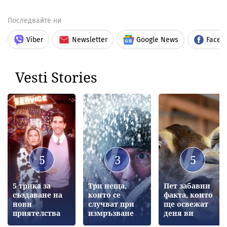
Последвайте ни
Viber
Newsletter
Google News
Faceb
Vesti Stories
5
3
5
5 трика за
Три неща,
Пет забавни
създаване на
които се
факта, които
нови
случват при
ще освежат
приятелства
измръзване
деня ви