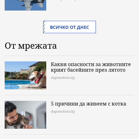
ВСИЧКО ОТ ДНЕС
От мрежата
Какви опасности за животните
крият басейните през лятото
dogsandcats.bg
5 причини да живеем с котка
dogsandcats.bg