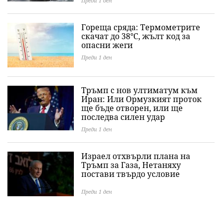
Преди 1 ден
Гореща сряда: Термометрите
скачат до 38°C, жълт код за
опасни жеги
Преди 1 ден
Тръмп с нов ултиматум към
Иран: Или Ормузкият проток
ще бъде отворен, или ще
последва силен удар
Преди 1 ден
Израел отхвърли плана на
Тръмп за Газа, Нетаняху
постави твърдо условие
Преди 1 ден