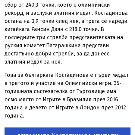
сбор от 240,3 точки, което е олимпийски
рекорд, и заслужи златния медал. Костадинова
остана на 0,9 точки след нея, а трета се нареди
китайката Рансин Дзян с 218,0 точки. В
последните три стрелби представителката на
руския комитет Патарашкина представи
достатъчно добри стрелби, за да донесе
златния медал за нея.
Това за българката Костадинова е първи медал
в третото ѝ участие на Олимпийски игри. 35-
годишната състезателка от Търговище има
осмо място от Игрите в Бразилия през 2016
година и девето от Игрите в Лондон през 2012
година.