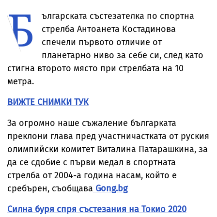
Б
Брус Уилис след
невиждано
от дома им
юбилея ѝ
досега явление
ългарската състезателка по спортна
стрелба Антоанета Костадинова
спечели първото отличие от
планетарно ниво за себе си, след като
стигна второто място при стрелбата на 10
метра.
ВИЖТЕ СНИМКИ ТУК
За огромно наше съжаление българката
преклони глава пред участничастката от руския
олимпийски комитет Виталина Патарашкина, за
да се сдобие с първи медал в спортната
стрелба от 2004-а година насам, който е
сребърен, съобщава
Gong.bg
Силна буря спря състезания на Токио 2020