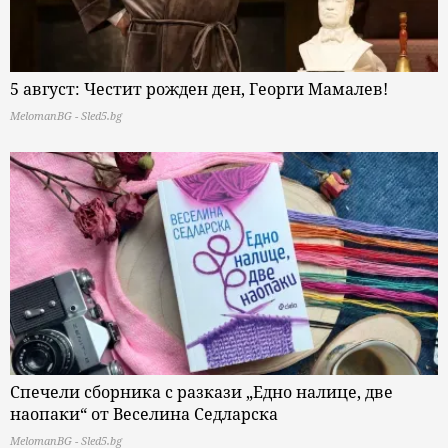
5 август: Честит рожден ден, Георги Мамалев!
MelomanBG - Sled5.bg
Спечели сборника с разкази „Едно налице, две
наопаки“ от Веселина Седларска
MelomanBG - Sled5.bg