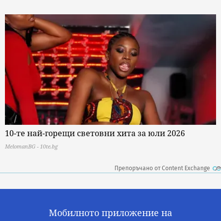
10-те най-горещи световни хита за юли 2026
MelomanBG - 10te.bg
Препоръчано от Content Exchange
Мобилното приложение на