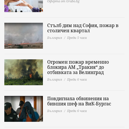
Оферта от Grabo.bg
Стълб дим над София, пожар в
столичен квартал
България
Преди 5 часа
Огромен пожар временно
блокира АМ „Тракия“ до
отбивката за Велинград
България
Преди 6 часа
Повдигнаха обвинения на
бившия шеф на ВиК-Бургас
България
Преди 6 часа