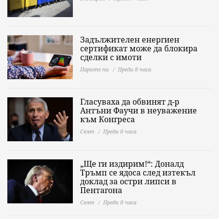
Задължителен енергиен
сертификат може да блокира
сделки с имоти
Парите ни
Преди 8 часа
Гласуваха да обвинят д-р
Антъни Фаучи в неуважение
към Конгреса
Свят
Преди 8 часа
„Ще ги издирим!“: Доналд
Тръмп се ядоса след изтекъл
доклад за остри липси в
Пентагона
Свят
Преди 8 часа