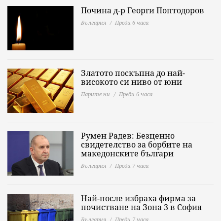
Почина д-р Георги Поптодоров
България
Преди 6 часа
Златото поскъпна до най-
високото си ниво от юни
Парите ни
Преди 6 часа
Румен Радев: Безценно
свидетелство за борбите на
македонските българи
България
Преди 7 часа
Най-после избраха фирма за
почистване на Зона 3 в София
България
Преди 7 часа