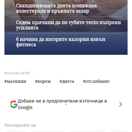
Скандинавската диета понижава
холестерола и кръвната захар
Седем причини да не губите тегло въпреки
усилията
6 начина да изгорите калории извън
фитнеса
Източник:
БГНЕС
мазнини
корем
диета
отслабване
Добави ни в предпочитани източници в
Google
Последвайте ни