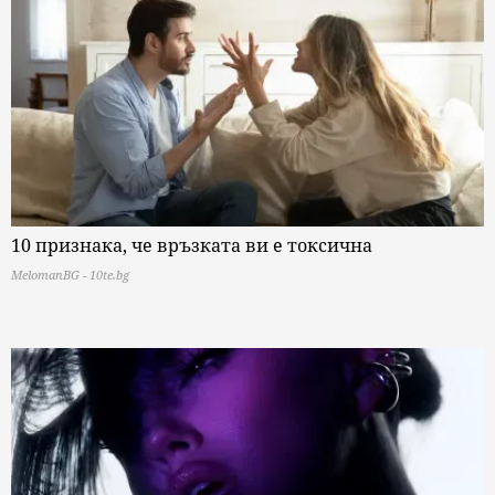
10 признака, че връзката ви е токсична
MelomanBG - 10te.bg