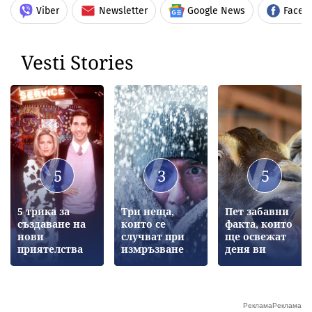
Viber
Newsletter
Google News
Faceb
Vesti Stories
5
3
5
5 трика за
Три неща,
Пет забавни
създаване на
които се
факта, които
нови
случват при
ще освежат
приятелства
измръзване
деня ви