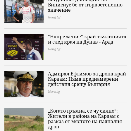
Винисиус бе от първостепенно
значение
Gong.bg
"Напрежение" край тъчлинията
и след края на Дунав - Арда
Gong.bg
Адмирал Ефтимов за дрона край
Кардам: Няма преднамерени
действия срещу България
Nova.bg
„Когато гръмна, се чу силно“:
Жители в района на Кардам с
разказ от мястото на падналия
дрон