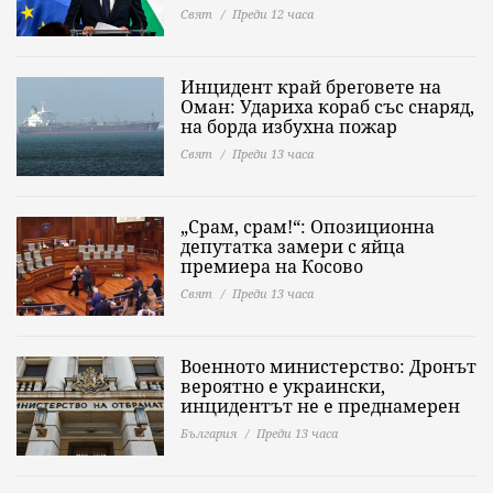
Свят
Преди 12 часа
Инцидент край бреговете на
Оман: Удариха кораб със снаряд,
на борда избухна пожар
Свят
Преди 13 часа
„Срам, срам!“: Опозиционна
депутатка замери с яйца
премиера на Косово
Свят
Преди 13 часа
Военното министерство: Дронът
вероятно е украински,
инцидентът не е преднамерен
България
Преди 13 часа