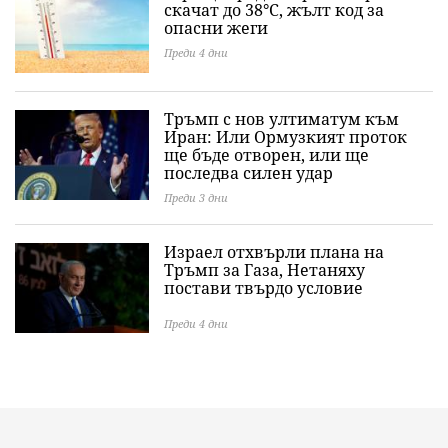
скачат до 38°C, жълт код за
опасни жеги
Преди 4 дни
Тръмп с нов ултиматум към
Иран: Или Ормузкият проток
ще бъде отворен, или ще
последва силен удар
Преди 3 дни
Израел отхвърли плана на
Тръмп за Газа, Нетаняху
постави твърдо условие
Преди 4 дни