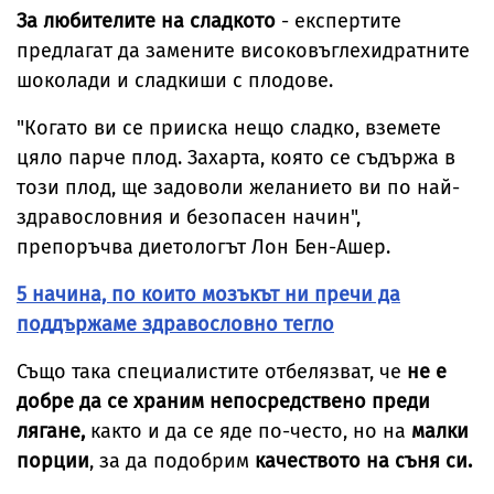
За любителите на сладкото
- експертите
предлагат да замените високовъглехидратните
шоколади и сладкиши с плодове.
"Когато ви се прииска нещо сладко, вземете
цяло парче плод. Захарта, която се съдържа в
този плод, ще задоволи желанието ви по най-
здравословния и безопасен начин",
препоръчва диетологът Лон Бен-Ашер.
5 начина, по които мозъкът ни пречи да
поддържаме здравословно тегло
Също така специалистите отбелязват, че
не е
добре да се храним непосредствено преди
лягане,
както и да се яде по-често, но на
малки
порции
, за да подобрим
качеството на съня си.