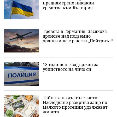
преднамерено никакви
средства към България
Тревога в Германия: Засякоха
дронове над подземно
хранилище с ракети „Пейтриът“
18-годишен е задържан за
убийството на чичо си
Тайната на дълголетието:
Изследване разкрива защо по-
малкото протеини удължават
живота