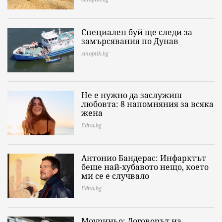
Специален буй ще следи за
замърсявания по Дунав
sinoptik.bg
Не е нужно да заслужиш
любовта: 8 напомняния за всяка
жена
Edna.bg
Антонио Бандерас: Инфарктът
беше най-хубавото нещо, което
ми се е случвало
Edna.bg
Моуриньо: Договорът на