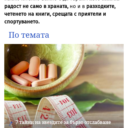
радост не само в храната,
но и в
разходките,
четенето на книги, срещата с приятели и
спортуването.
По темата
7 тайни на звездите за бързо отслабване