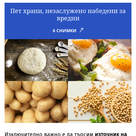
Пет храни, незаслужено набедени за
вредни
6 СНИМКИ
Изключително важно е да търсим
източник на