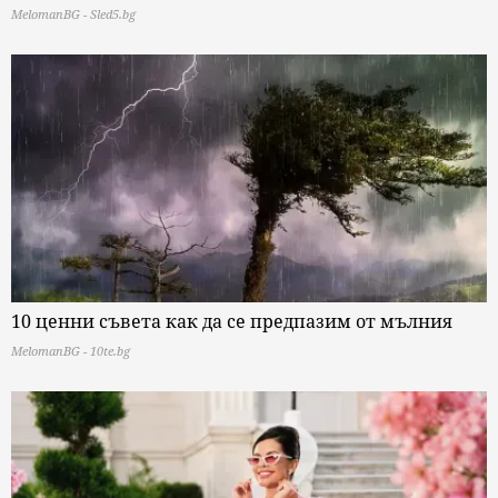
MelomanBG - Sled5.bg
10 ценни съвета как да се предпазим от мълния
MelomanBG - 10te.bg