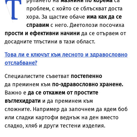
Т
рупането на
мазнини по корема
са
проблем, с който се сблъскват доста
хора. За щастие обаче
има как да се
справим
с него. Диетолози посочиха
прости и ефективни начини
да се отървем от
досадните тлъстини в тази област.
Това ли е ключът към лесното и здравословно
отслабване?
Специалистите съветват
постепенно
да преминем към
по-здравословно хранене.
Важно е
да се откажем от простите
въглехидрати
и да преминем към
сложните. Например да започнем да ядем боб
или сладки картофи веднъж на ден вместо
сладко, хляб и други тестени изделия.