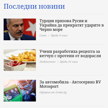
Последни новини
Турция призова Русия и
Украйна да прекратят ударите в
Черно море
Свят
Преди 9 часа
Учени разработиха рецепта за
кетчуп с протеин от водорасли
Любопитно
Преди 10 часа
За автомобила - Автосервиз RV
Motosport
Оферта от Grabo.bg