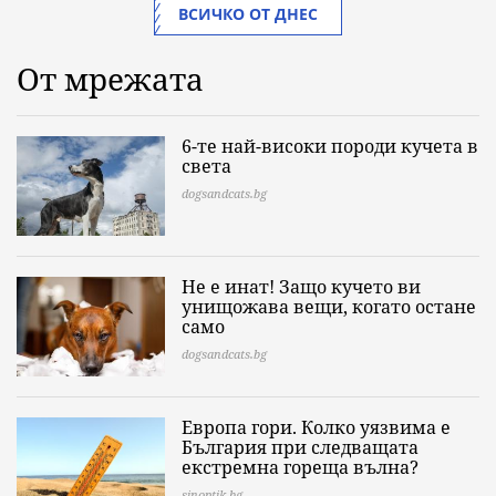
ВСИЧКО ОТ ДНЕС
От мрежата
6-те най-високи породи кучета в
света
dogsandcats.bg
Не е инат! Защо кучето ви
унищожава вещи, когато остане
само
dogsandcats.bg
Европа гори. Колко уязвима е
България при следващата
екстремна гореща вълна?
sinoptik.bg