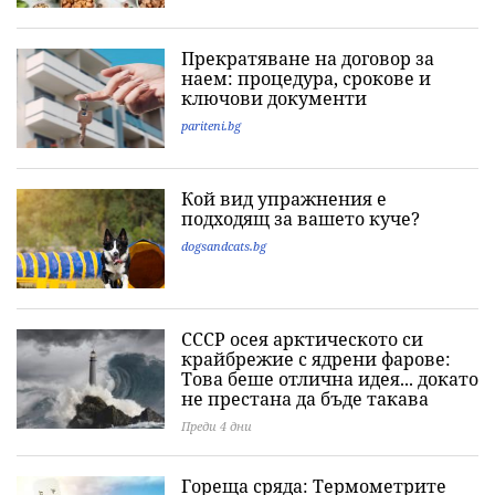
Прекратяване на договор за
наем: процедура, срокове и
ключови документи
pariteni.bg
Кой вид упражнения е
подходящ за вашето куче?
dogsandcats.bg
СССР осея арктическото си
крайбрежие с ядрени фарове:
Това беше отлична идея... докато
не престана да бъде такава
Преди 4 дни
Гореща сряда: Термометрите