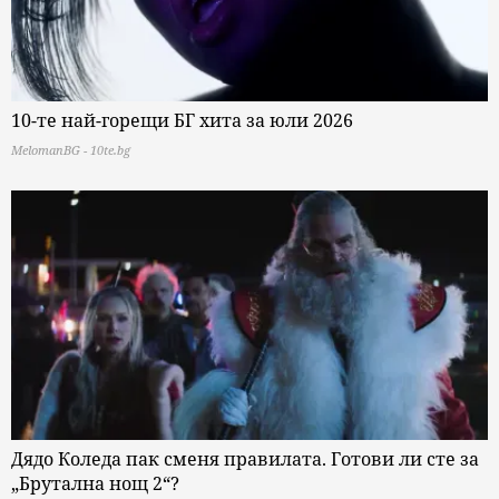
10-те най-горещи БГ хита за юли 2026
MelomanBG - 10te.bg
Дядо Коледа пак сменя правилата. Готови ли сте за
„Брутална нощ 2“?