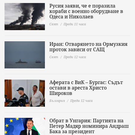
Русия заяви, че е поразила
кораби с военно оборудване в
Одеса и Николаев
Свят
Преди 11 часа
Иран: Отварянето на Ормузкия
проток зависи от САЩ
Свят
Преди 12 часа
Аферата с ВиК – Бургас: Съдът
остави в ареста Христо
Широков
България
Преди 12 часа
Обрат в Унгария: Партията на
Петер Мадяр номинира Андраш
Бака за президент