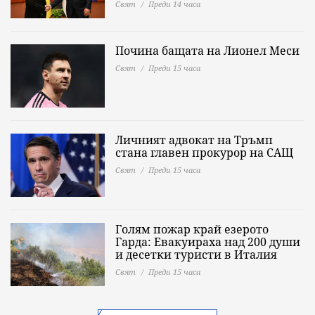
Свят
Преди 14 часа
Почина бащата на Лионел Меси
Свят
Преди 15 часа
Личният адвокат на Тръмп
стана главен прокурор на САЩ
Свят
Преди 15 часа
Голям пожар край езерото
Гарда: Евакуираха над 200 души
и десетки туристи в Италия
Свят
Преди 15 часа