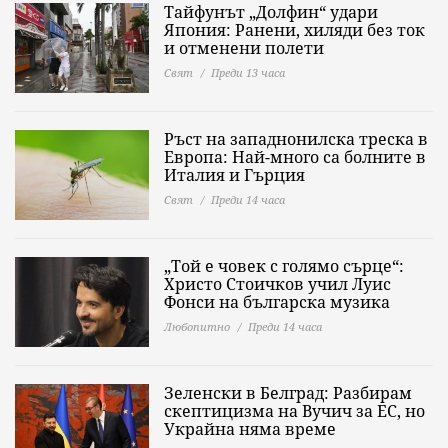
Тайфунът „Долфин“ удари
Япония: Ранени, хиляди без ток
и отменени полети
Свят
Преди 13 часа
Ръст на западнонилска треска в
Европа: Най-много са болните в
Италия и Гърция
Свят
Преди 14 часа
„Той е човек с голямо сърце“:
Христо Стоичков учил Луис
Фонси на българска музика
Любопитно
Преди 14 часа
Зеленски в Белград: Разбирам
скептицизма на Вучич за ЕС, но
Украйна няма време