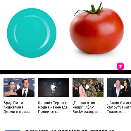
Брад Пит и
Шарлиз Терон с
„Тя подготвя
„Какво би ис
Анджелина
модна изненада:
нещо“: A$AP
съпругът ми?
Джоли в нова
Появи се с
Rocky разкри, че
Тъжното
ожесточена
прозрачна пола
Риана записва
признание н
съдебна битка
тип „дъждобран“
нов албум
съпругата на
за милиони
Брус Уилис с
юбилея ѝ