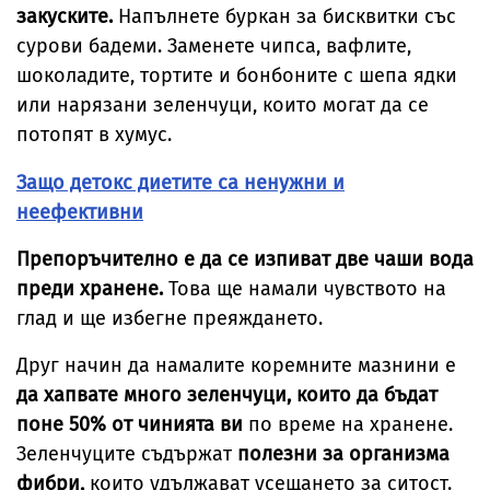
закуските.
Напълнете буркан за бисквитки със
сурови бадеми. Заменете чипса, вафлите,
шоколадите, тортите и бонбоните с шепа ядки
или нарязани зеленчуци, които могат да се
потопят в хумус.
Защо детокс диетите са ненужни и
неефективни
Препоръчително е да се изпиват две чаши вода
преди хранене.
Това ще намали чувството на
глад и ще избегне преяждането.
Друг начин да намалите коремните мазнини е
да хапвате много зеленчуци, които да бъдат
поне 50% от чинията ви
по време на хранене.
Зеленчуците съдържат
полезни за организма
фибри,
които удължават усещането за ситост.