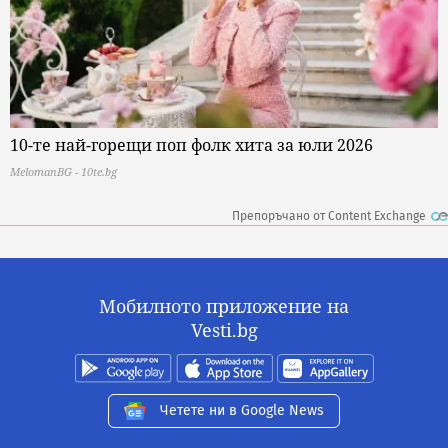
10-те най-горещи поп фолк хита за юли 2026
MelomanBG - 10te.bg
Препоръчано от Content Exchange
Мобилното приложение на
Vesti.bg
Четете ни в Google News