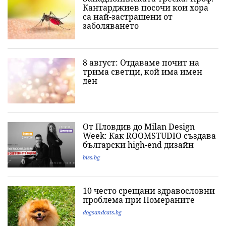
Кантарджиев посочи кои хора
са най-застрашени от
заболяването
8 август: Отдаваме почит на
трима светци, кой има имен
ден
От Пловдив до Milan Design
Week: Как ROOMSTUDIO създава
български high-end дизайн
biss.bg
10 често срещани здравословни
проблема при Помераните
dogsandcats.bg