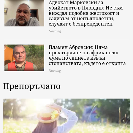
Адвокат Марковски за
убийството в Пловдив: Не съм
виждал подобна жестокост и
садизъм от непълнолетни,
случаят е безпрецедентен
Nova.bg
Пламен Абровски: Няма
прехвърляне на африканска
чума по свинете извън
стопанствата, където е открита
Nova.bg
Препоръчано