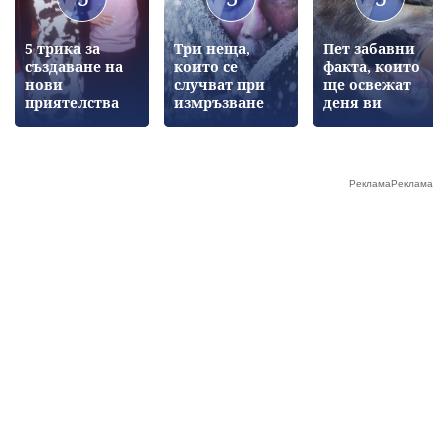
5 трика за
Три неща,
Пет забавни
създаване на
които се
факта, които
нови
случват при
ще освежат
приятелства
измръзване
деня ви