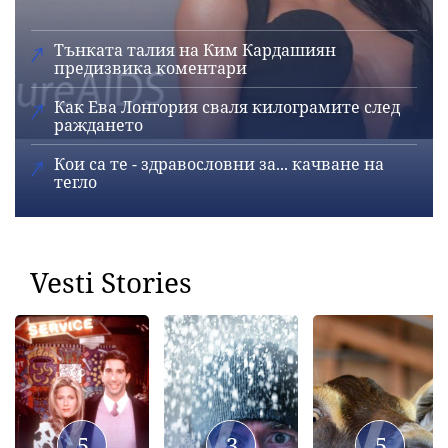
Тънката талия на Ким Кардашиян
предизвика коментари
Как Ева Лонгория сваля килограмите след
раждането
Кои са те - здравословни за... качване на
тегло
Vesti Stories
5
3
5