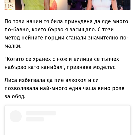
По този начин тя била принудена да яде много
по-бавно, което бързо я засищало. С този
метод нейните порции станали значително по-
малки.
"Когато се хранех с нож и вилица се тъпчех
набързо като канибал", признава моделът.
Лиса избягвала да пие алкохол и си
позволявала най-много една чаша вино розе
за обяд.