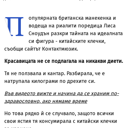
ожесточена
прозрачна пола
Риана записва
признание н
съдебна битка
тип „дъждобран“
нов албум
съпругата на
П
за милиони
Брус Уилис с
юбилея ѝ
опулярната британска манекенка и
водеща на риалити поредица Лиса
Сноудън разкри тайната на идеалната
си фигура - китайските клечки,
съобщи сайтът Контактмюзик.
Красавицата не се подлагала на никакви диети.
Тя не ползвала и кантар. Разбирала, че е
натрупала килограми по дрехите си.
Във видеото вижте и начина да се храним по-
здравословно, ако нямаме време
Но това рядко й се случвало, защото всички
свои ястия тя консумирала с китайски клечки