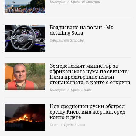
България
Преди 49 минути
Боядисване на волан - Mz
detailing Sofia
Оферта от Grabo.bg
Земеделският министър за
африканската чума по свинете:
Няма прехвърляне извън
стопанствата, в които е открита
България
Преди 2 часа
Нов среднощен руски обстрел
срещу Киев, има жертви, сред
които и дете
Свят
Преди 3 часа