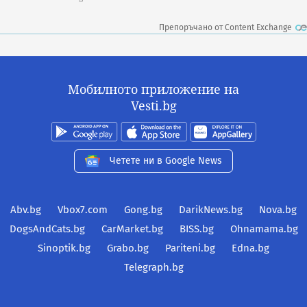
Препоръчано от Content Exchange
Мобилното приложение на
Vesti.bg
Четете ни в Google News
Abv.bg
Vbox7.com
Gong.bg
DarikNews.bg
Nova.bg
DogsAndCats.bg
CarMarket.bg
BISS.bg
Ohnamama.bg
Sinoptik.bg
Grabo.bg
Pariteni.bg
Edna.bg
Telegraph.bg