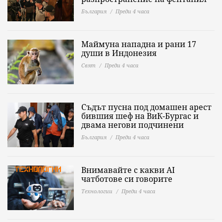
България
Преди 4 часа
Маймуна нападна и рани 17
души в Индонезия
Свят
Преди 4 часа
Съдът пусна под домашен арест
бившия шеф на ВиК-Бургас и
двама негови подчинени
България
Преди 4 часа
Внимавайте с какви AI
чатботове си говорите
Технологии
Преди 4 часа