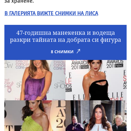
за хранене.
В ГАЛЕРИЯТА ВИЖТЕ СНИМКИ НА ЛИСА
47-годишна манекенка и водеща
разкри тайната на добрата си фигура
8 СНИМКИ