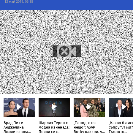
13 май 2019, 06:18
Брад Пит и
Шарлиз Терон с
„Тя подготвя
„Какво би ис
Анджелина
модна изненада:
нещо“: A$AP
съпругът ми?
Джоли в нова
Появи се с
Rocky разкри, че
Тъжното