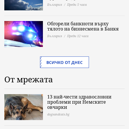
България
Преди 5 часа
Обгорели банкноти върху
тялото на бизнесмена в Банкя
България
Преди 12 часа
ВСИЧКО ОТ ДНЕС
От мрежата
13 най-чести здравословни
проблеми при Немските
овчарки
dogsandcats.bg