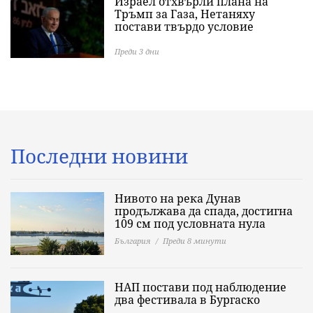
Израел отхвърли плана на
Тръмп за Газа, Нетаняху
постави твърдо условие
Преди 3 дни
Последни новини
Нивото на река Дунав
продължава да спада, достигна
109 см под условната нула
България
Преди 8 минути
НАП постави под наблюдение
два фестивала в Бургаско