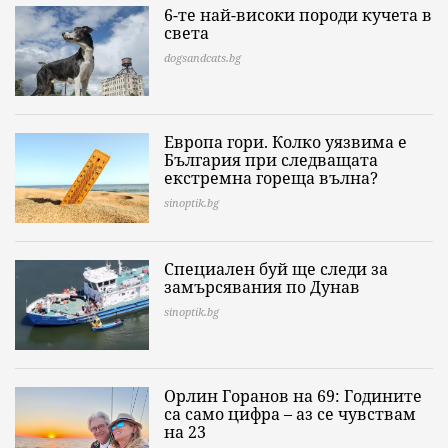
6-те най-високи породи кучета в
света
dogsandcats.bg
Европа гори. Колко уязвима е
България при следващата
екстремна гореща вълна?
sinoptik.bg
Специален буй ще следи за
замърсявания по Дунав
sinoptik.bg
Орлин Горанов на 69: Годините
са само цифра – аз се чувствам
на 23