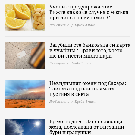
Учени с предупреждение:
Вижте какво се случва с мозъка
при липса на витамин C
Любопитно
Преди 4 часа
Загубили сте банковата си карта
в чужбина? Правилото, което
ще ви спести много пари
България
Преди 4 часа
Невидимият океан под Сахара:
Тайната под най-голямата
пустиня в света
Любопитно
Преди 4 часа
Времето днес: Изпепеляваща
жега, последвана от внезапни
бури и градушки