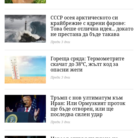
СССР осея арктическото си
крайбрежие с ядрени фарове:
Това беше отлична идея... докато
не престана да бъде такава
Преди 3 дни
Гореща сряда: Термометрите
скачат до 38°C, жълт код за
опасни жеги
Преди 3 дни
Тръмп с нов ултиматум към
Иран: Или Ормузкият проток
ще бъде отворен, или ще
последва силен удар
Преди 3 дни