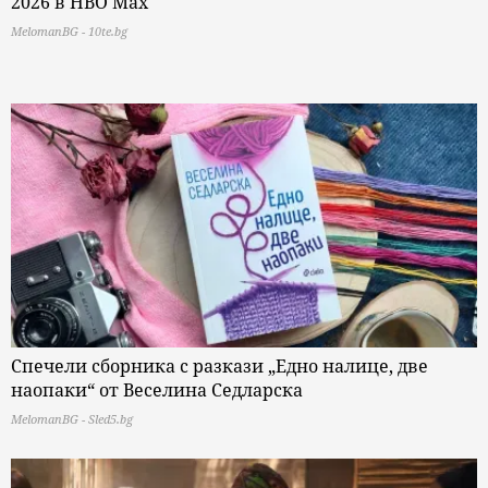
2026 в HBO Max
MelomanBG - 10te.bg
Спечели сборника с разкази „Едно налице, две
наопаки“ от Веселина Седларска
MelomanBG - Sled5.bg