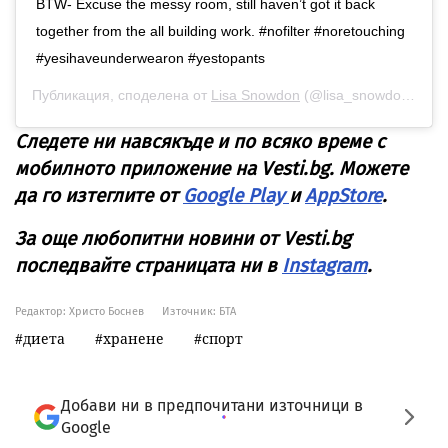
BTW- Excuse the messy room, still haven’t got it back
together from the all building work. #nofilter #noretouching
#yesihaveunderwearon #yestopants
Публикация, споделена от
Lisa Snowdon
(@lisa_snowdon) на
М
Следете ни навсякъде и по всяко време с
мобилното приложение на Vesti.bg. Можете
да го изтеглите от
Google Play
и
AppStore
.
За още любопитни новини от Vesti.bg
последвайте страницата ни в
Instagram
.
Редактор: Христо Боснев
Източник:
БТА
диета
хранене
спорт
Добави ни в предпочитани източници в
Google