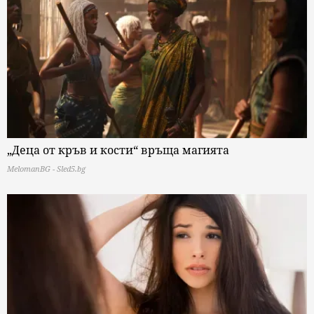
„Деца от кръв и кости“ връща магията
MelomanBG - Sled5.bg