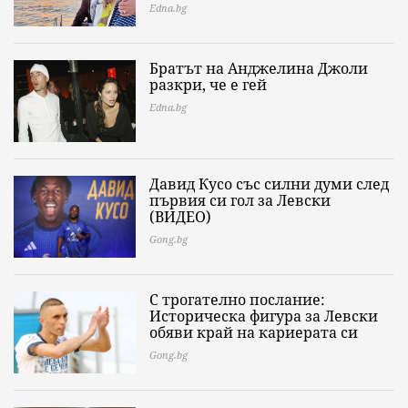
Edna.bg
Братът на Анджелина Джоли
разкри, че е гей
Edna.bg
Давид Кусо със силни думи след
първия си гол за Левски
(ВИДЕО)
Gong.bg
С трогателно послание:
Историческа фигура за Левски
обяви край на кариерата си
Gong.bg