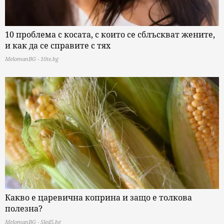
10 проблема с косата, с които се сблъскват жените,
и как да се справите с тях
MelomanBG - 10te.bg
Какво е царевична коприна и защо е толкова
полезна?
MelomanBG - Sled5.bg