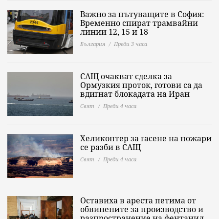
Важно за пътуващите в София:
Временно спират трамвайни
линии 12, 15 и 18
България
Преди 3 часа
САЩ очакват сделка за
Ормузкия проток, готови са да
вдигнат блокадата на Иран
Свят
Преди 4 часа
Хеликоптер за гасене на пожари
се разби в САЩ
Свят
Преди 4 часа
Оставиха в ареста петима от
обвинените за производство и
разпространение на фентанил