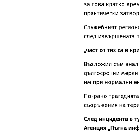
за това кратко вре
практически затвор
Служебният регион
след извършената п
„част от тях са в к
Възложил съм анали
дългосрочни мерки 
им при нормални ек
По-рано трагедията
съоръжения на тери
След инцидента в 
Агенция „Пътна инф