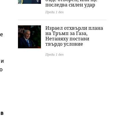
последва силен удар
Преди 1 ден
Израел отхвърли плана
на Тръмп за Газа,
че
Нетаняху постави
твърдо условие
Преди 1 ден
 и
о
 в