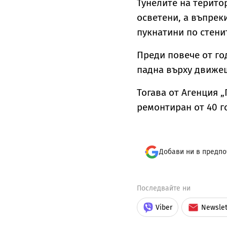
Тунелите на терито
осветени, а въпрек
пукнатини по стени
Преди повече от го
падна върху движещ
Тогава от Агенция 
ремонтиран от 40 г
Добави ни в предпо
Последвайте ни
Viber
Newslet