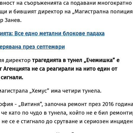
вност на съоръженията са подавани многократно
бщи и бившият директор на „Магистрална полиция
р Занев.
ията: Все едно метални блокове падаха
верявана през септември
ия директор
трагедията в тунел „Ечемишка” е
т Агенцията не са реагирали на нито един от
 сигнали.
магистрала „Хемус” има четири тунела.
офия - „Витиня”, започна ремонт през 2016 година
 че като по чудо в тунела, който не е бил ремонт
а не се е стигнало до срутване и сериозен инциден