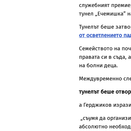
шофьори хванати с
служебният премиер
алкохол и
наркотици
тунел „Ечемишка” н
Тунелът беше затво
от осветлението па
Семейството на по
правата си в съда, 
на болни деца.
Междувременно сле
тунелът беше отво
а Герджиков изрази
„съумя да организи
абсолютно необходи