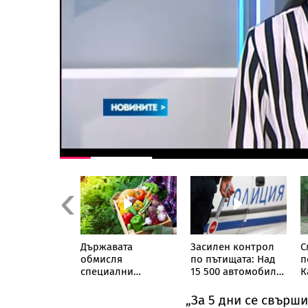
Previous
 и Украйна
Държавата
Засилен контрол
С
жаха голям
обмисля
по пътищата: Над
п
бос в
специални
15 500 автомобила
К
рия
брандове за
проверени само за
з
българските храни
ден, десетки
к
„За 5 дни се свърши