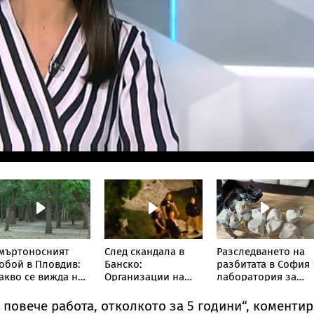
мъртоносният
След скандала в
Разследването на
обой в Пловдив:
Банско:
разбитата в София
акво се вижда на
Организации на
лаборатория за
аписите от
евреите у нас се
фентанил
амери
срещат с главния
продължава
 повече работа, отколкото за 5 години“, коментир