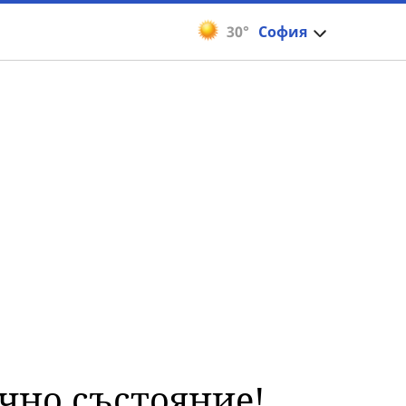
30°
София
ично състояние!