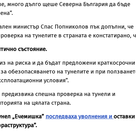
ме, много дълго щеше Северна България да бъде
ена”.
ален министър Спас Попниколов пък допълни, че
роверка на тунелите в страната е констатирано, 
ритично състояние.
з на риска и да бъдат предложени краткосрочни
за обезопасяването на тунелите и при ползванет
сплоатационни условия”.
 предизвика спешна проверка на тунели и
торията на цялата страна.
тунел „Ечемишка”
последваха уволнения и
оставки
раструктура”.