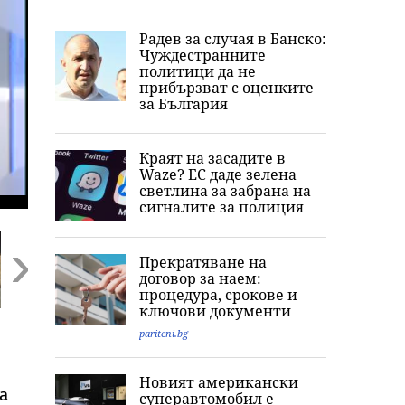
Радев за случая в Банско:
Чуждестранните
политици да не
прибързват с оценките
за България
Краят на засадите в
Waze? ЕС даде зелена
светлина за забрана на
сигналите за полиция
Прекратяване на
договор за наем:
процедура, срокове и
Next
ключови документи
Радев за случая в
Времето в
ГДБОП и Украй
pariteni.bg
Банско:
четвъртък: Жега до
задържаха гол
Чуждестранните
37° и краткотрайни
наркобос в
политици да не
дъждове на места
България
Новият американски
прибързват с
а
суперавтомобил е