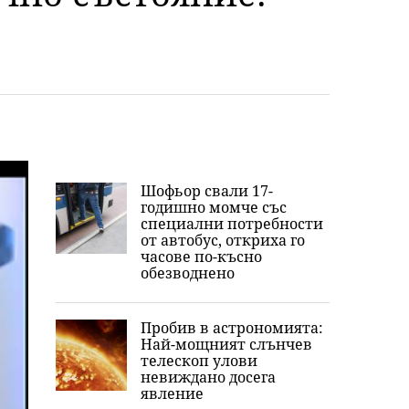
Шофьор свали 17-
годишно момче със
специални потребности
от автобус, откриха го
часове по-късно
обезводнено
Пробив в астрономията:
Най-мощният слънчев
телескоп улови
невиждано досега
явление