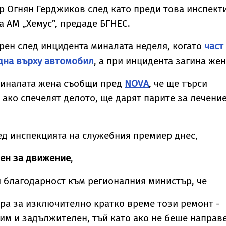
секретар на МВР
 Огнян Герджиков след като преди това инспект
а АМ „Хемус”, предаде БГНЕС.
рен след инцидента миналата неделя, когато
част
дна върху автомобил
, а при инцидента загина жен
чиналата жена съобщи пред
NOVA
, че ще търси
а ако спечелят делото, ще дарят парите за лечени
д инспекцията на служебния премиер днес,
рен за движение
,
 благодарност към регионалния министър, че
ра за изключително кратко време този ремонт -
м и задължителен, тъй като ако не беше направ