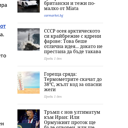
оценките за
британски и тежи по-
ира
България
малко от Miata
carmarket.bg
 от
СССР осея арктическото
а.
си крайбрежие с ядрени
фарове: Това беше
отлична идея... докато не
престана да бъде такава
ето
Преди 1 ден
Гореща сряда:
Термометрите скачат до
38°C, жълт код за опасни
жеги
Преди 1 ден
Тръмп с нов ултиматум
към Иран: Или
Ормузкият проток ще
ен
бъде отворен, или ще