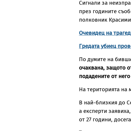
Сигнали за неизпра
през годините съо
полковник Красими
Очевидец на трагед
Гредата убиец про
По думите на бивш
очаквана, защото о
подадените от него
На територията на 
В най-близкия до С
а експерти заявиха,
от 27 години, досег