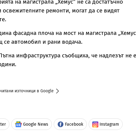
рията на магистрала „Хемус” не са достатъчно
и освежителните ремонти, могат да се видят
те.
дина фасадна плоча на мост на магистрала „Хемус
 се автомобил и рани водача.
„Пътна инфраструктура съобщиха, че надлезът не 
одини.
читани източници в Google
ter
Google News
Facebook
Instagram