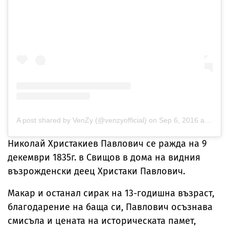
A post shared by VenZy (@venzyofficial)
on
Sep 6, 2016 at 3:26am PDT
Николай Христакиев Павлович се ражда на 9
декември 1835г. в Свищов в дома на видния
възрожденски деец Христаки Павлович.
Макар и останал сирак на 13-годишна възраст,
благодарение на баща си, Павлович осъзнава
смисъла и цената на историческата памет,