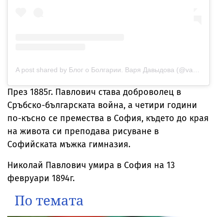
A post shared by Блог о Болгарии. Варя Давыдова (@varyadavydova_com)
През 1885г. Павлович става доброволец в
Сръбско-българската война, а четири години
по-късно се премества в София, където до края
на живота си преподава рисуване в
Софийската мъжка гимназия.
Николай Павлович умира в София на 13
февруари 1894г.
По темата