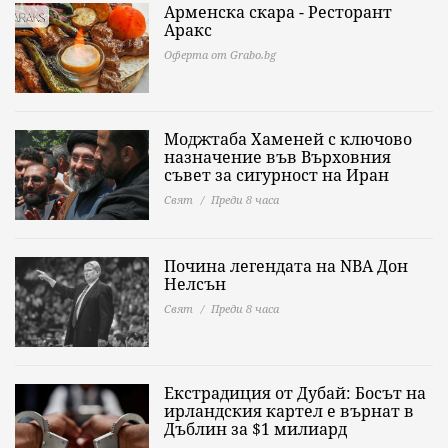
Арменска скара - Ресторант
Аракс
Оферта от Grabo.bg
Моджтаба Хаменей с ключово
назначение във Върховния
съвет за сигурност на Иран
Свят
Преди 8 часа
Почина легендата на NBA Дон
Нелсън
Свят
Преди 8 часа
Екстрадиция от Дубай: Босът на
ирландския картел е върнат в
Дъблин за $1 милиард