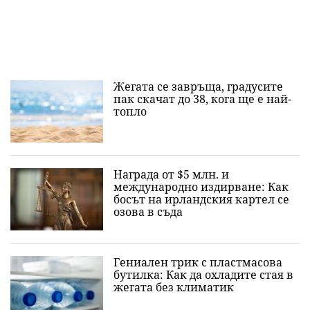
Жегата се завръща, градусите
пак скачат до 38, кога ще е най-
топло
Награда от $5 млн. и
международно издирване: Как
босът на ирландския картел се
озова в съда
Гениален трик с пластмасова
бутилка: Как да охладите стая в
жегата без климатик