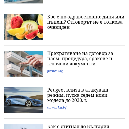
Кое е по-здравословно: диня или
пъпеш? Отговорът не е толкова
очевиден
Прекратяване на договор за
наем: процедура, срокове и
ключови документи
pariteni.bg
Peugeot влиза в атакуващ
режим, пуска седем нови
модела до 2030. г.
carmarket.bg
Как е стигнал до България