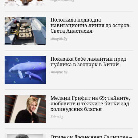
Положиха подводна
навигационна линия до остров
Света Анастасия
sinoptik.bg
Показаха бебе ламантин пред
публика в зоопарк в Китай
sinoptik.bg
Мелани Грифит на 69: тайните,
любовите и тежките битки зад
холивудския блясък
Edna.bg
Отиде си Джансевер Далипова –