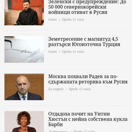
Зеленски с предупреждение: До
50 000 севернокорейски
войници отиват в Русия
Свят
Преди 11 часа
Земетресение с магнитуд 4,5
разтърси Югоизточна Турция
Свят
Преди 11 часа
Москва похвали Радев за по-
сдържаната реторика към Русия
България
Преди 12 часа
Отдадоха почит на Уитни
Хюстън с нейна собствена кукла
Барби
Любопитно
Преди 12 часа