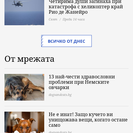
Четирима души загинаха при
катастрофа с хеликоптер край
Рио де Жанейро
Свят
Преди 14 часа
ВСИЧКО ОТ ДНЕС
От мрежата
13 най-чести здравословни
проблеми при Немските
овчарки
dogsandcats.bg
Не е инат! Защо кучето ви
унищожава вещи, когато остане
само
dogsandcats.bg