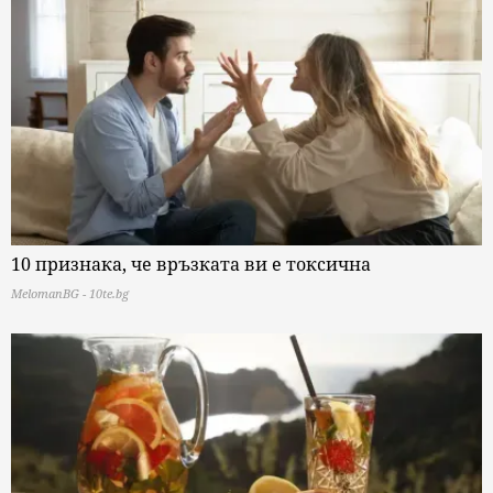
10 признака, че връзката ви е токсична
MelomanBG - 10te.bg