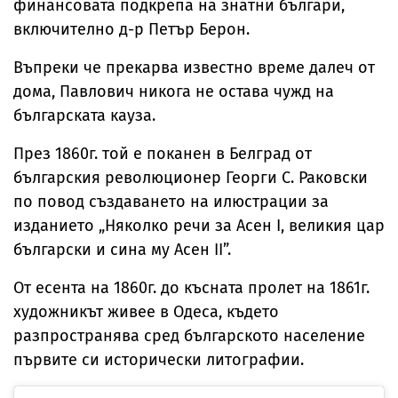
финансовата подкрепа на знатни българи,
включително д-р Петър Берон.
Въпреки че прекарва известно време далеч от
дома, Павлович никога не остава чужд на
българската кауза.
През 1860г. той е поканен в Белград от
българския революционер Георги С. Раковски
по повод създаването на илюстрации за
изданието „Няколко речи за Асен І, великия цар
български и сина му Асен ІІ”.
От есента на 1860г. до късната пролет на 1861г.
художникът живее в Одеса, където
разпространява сред българското население
първите си исторически литографии.