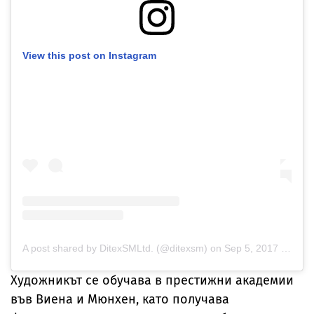
View this post on Instagram
A post shared by DitexSMLtd. (@ditexsm)
on
Sep 5, 2017 at 11:47pm PDT
Художникът се обучава в престижни академии
във Виена и Мюнхен, като получава