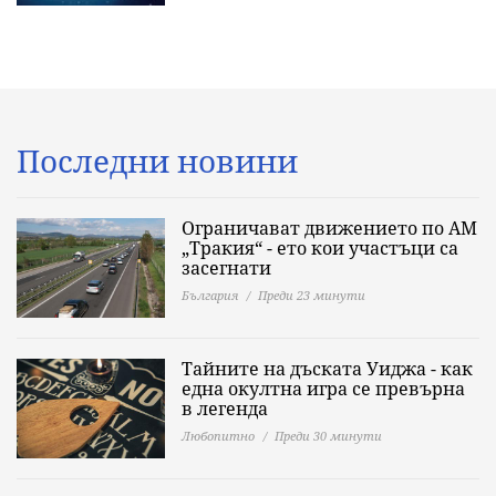
Последни новини
Ограничават движението по АМ
„Тракия“ - ето кои участъци са
засегнати
България
Преди 23 минути
Тайните на дъската Уиджа - как
една окултна игра се превърна
в легенда
Любопитно
Преди 30 минути