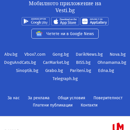
Мобилното приложение на
Vesti.bg
Четете ни в Google News
Abv.bg
Vbox7.com
Gong.bg
DarikNews.bg
Nova.bg
DogsAndCats.bg
CarMarket.bg
BISS.bg
Ohnamama.bg
Sinoptik.bg
Grabo.bg
Pariteni.bg
Edna.bg
Telegraph.bg
За нас
За реклама
Общи условия
Поверителност
Платени публикации
Контакти