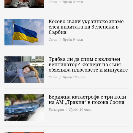
Свят
Преди 8 часа
Косово свали украинско знаме
след визитата на Зеленски в
Сърбия
Свят
Преди 9 часа
Трябва ли да спим с включен
вентилатор? Експерт по съня
обяснява плюсовете и минусите
Свят
Преди 10 часа
Верижна катастрофа с три коли
на АМ „Тракия“ в посока София
България
Преди 10 часа