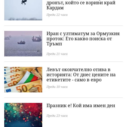
дронът, който се взриви край
Кардам
Преди 22 часа
Иран с ултиматум за Ормузкия
проток: Ето какво поиска от
Тръмп
Преди 21 часа
Левът окончателно отива в
историята: Oт днес цените на
етикетите - само в евро
Преди 18 часа
Празник е! Кой има имен ден
Преди 23 часа