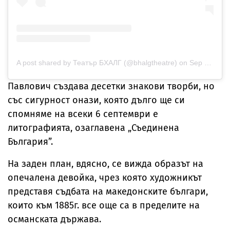
A post shared by Театър БХАЛГ (@bhalgtheatre)
on
Sep 6, 2018 at 12:26am PDT
Павлович създава десетки знакови творби, но
със сигурност онази, която дълго ще си
спомняме на всеки 6 септември е
литографията, озаглавена „Съединена
България”.
На заден план, вдясно, се вижда образът на
опечалена девойка, чрез която художникът
представя съдбата на македонските българи,
които към 1885г. все още са в пределите на
османската държава.