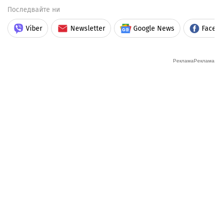
Последвайте ни
Viber
Newsletter
Google News
Faceb