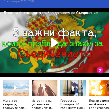
6 септември 2020, 07:02
Жегата се
Историята на
Гордост за
Пожар в цен
завръща,
„ловците на
България: 20-
на Монтана:
градусите пак
педофили” и
годишната Надя
Гори сградат