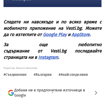
Следете ни навсякъде и по всяко време с
мобилното приложение на
Vesti
.
bg
. Можете
да го изтеглите от
Google Play
и
AppStore
.
За още любопитно
съдържание от
Vesti
.
bg
последвайте
страницата ни в
Instagram
.
Редактор: Ванеса Николова
Съединение
България
#най-споделяни
Добави ни в предпочитани източници в
Google