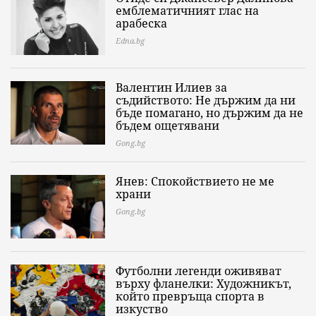
емблематичният глас на
арабеска
Edna.bg
Валентин Илиев за
съдийството: Не държим да ни
бъде помагано, но държим да не
бъдем ощетявани
Gong.bg
Янев: Спокойствието не ме
храни
Gong.bg
Футболни легенди оживяват
върху фланелки: Художникът,
който превръща спорта в
изкуство