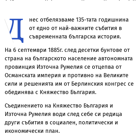
скачат до 38,
кога се
Тончева стана
бивше учили
кога ще е най-
прекрачва
„Международен
Д
топло
границата
майстор“ по шах
нес отбелязваме 135-тата годишнина
от едно от най-важните събития в
съвременната българска история.
На 6 септември 1885г. след десетки бунтове от
страна на българското население автономната
провинция Източна Румелия се отцепва от
Османската империя и противно на Великите
сили и решенията им от Берлинския конгрес се
обединява с Княжество България.
Съединението на Княжество България и
Източна Румелия води след себе си редица
други събития в социален, политически и
икономически план.