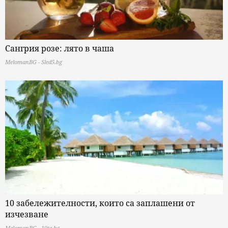
Сангрия розе: лято в чаша
MelomanBG - Sled5.bg
10 забележителности, които са заплашени от
изчезване
MelomanBG - 10te.bg