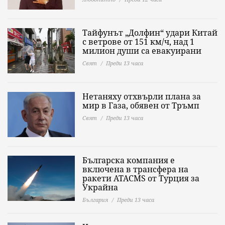
Тайфунът „Долфин“ удари Китай
с ветрове от 151 км/ч, над 1
милион души са евакуирани
Свят
Преди 13 часа
Нетаняху отхвърли плана за
мир в Газа, обявен от Тръмп
Свят
Преди 13 часа
Българска компания е
включена в трансфера на
ракети ATACMS от Турция за
Украйна
България
Преди 13 часа