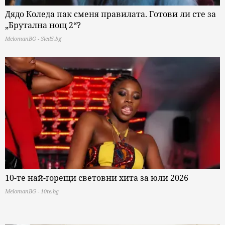
Дядо Коледа пак сменя правилата. Готови ли сте за
„Брутална нощ 2“?
MelomanBG - Sled5.bg
10-те най-горещи световни хита за юли 2026
MelomanBG - 10te.bg