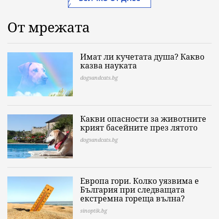
От мрежата
Имат ли кучетата душа? Какво
казва науката
dogsandcats.bg
Какви опасности за животните
крият басейните през лятото
dogsandcats.bg
Европа гори. Колко уязвима е
България при следващата
екстремна гореща вълна?
sinoptik.bg