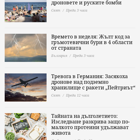
дроновете и руските бомби
Свят
Преди 3 часа
Времето в неделя: Жълт код за
гръмотевични бури в 4 области
от страната
България
Преди 3 часа
Тревога в Германия: Засякоха
дронове над подземно
хранилище с ракети „Пейтриът“
Свят
Преди 12 часа
Тайната на дълголетието:
Изследване разкрива защо по-
малкото протеини удължават
живота