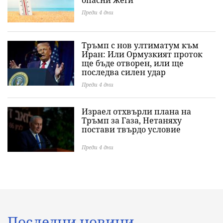
опасни жеги
Преди 4 дни
Тръмп с нов ултиматум към
Иран: Или Ормузкият проток
ще бъде отворен, или ще
последва силен удар
Преди 4 дни
Израел отхвърли плана на
Тръмп за Газа, Нетаняху
постави твърдо условие
Преди 4 дни
Последни новини