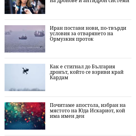
на дронове и антидрон системи
Иран постави нови, по-твърди
условия за отварянето на
Ормузкия проток
Как е стигнал до България
дронът, който се взриви край
Кардам
Почитаме апостола, избран на
мястото на Юда Искариот, кой
има имен ден