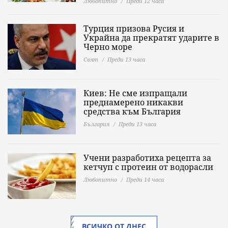
Любопитно
Преди 12 часа
Турция призова Русия и
Украйна да прекратят ударите в
Черно море
Свят
Преди 13 часа
Киев: Не сме изпращали
преднамерено никакви
средства към България
България
Преди 13 часа
Учени разработиха рецепта за
кетчуп с протеин от водорасли
Любопитно
Преди 14 часа
ВСИЧКО ОТ ДНЕС