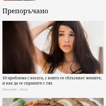
Препоръчано
10 проблема с косата, с които се сблъскват жените,
и как да се справите с тях
MelomanBG - 10te.bg