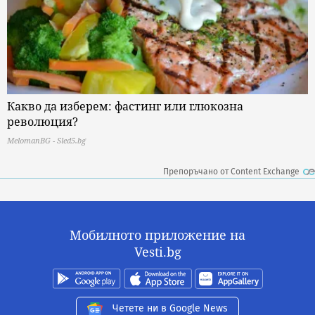
Какво да изберем: фастинг или глюкозна
революция?
MelomanBG - Sled5.bg
Препоръчано от Content Exchange
Мобилното приложение на
Vesti.bg
Четете ни в Google News