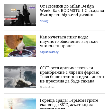
От Пловдив до Milan Design
Week: Как ROOMSTUDIO създава
български high-end дизайн
biss.bg
Как кучетата пият вода:
научното обяснение зад този
уникален процес
dogsandcats.bg
СССР осея арктическото си
крайбрежие с ядрени фарове:
Това беше отлична идея... докато
не престана да бъде такава
Преди 4 дни
Гореща сряда: Термометрите
скачат до 38°C, жълт код за