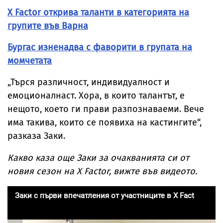
X Factor открива таланти в категорията на
групите във Варна
Бургас изненадва с фаворити в групата на
момчетата
„Търся различност, индивидуалност и
емоционалнаст. Хора, в които талантът, е
нещото, което ги прави разпознаваеми. Вече
има такива, които се появиха на кастингите“,
разказа Заки.
Какво каза още Заки за очакванията си от
новия сезон на X Factor, вижте във видеото.