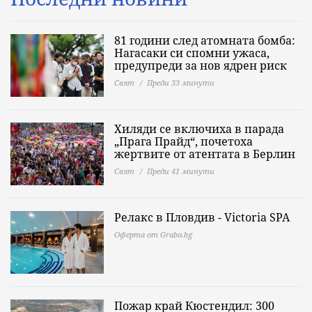
81 години след атомната бомба:
Нагасаки си спомни ужаса,
предупреди за нов ядрен риск
Свят
Преди 33 минути
Хиляди се включиха в парада
„Прага Прайд“, почетоха
жертвите от атентата в Берлин
Свят
Преди 41 минути
Релакс в Пловдив - Victoria SPA
Оферта от Grabo.bg
Пожар край Кюстендил: 300