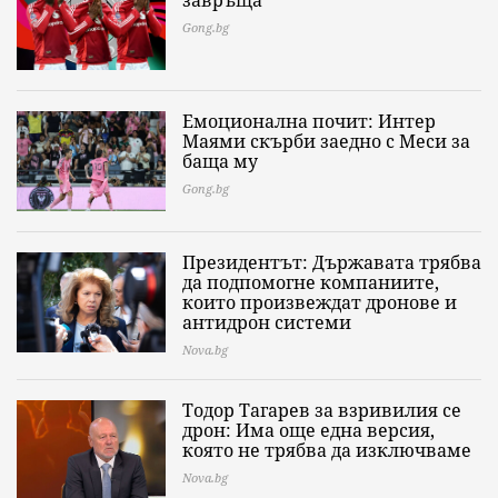
завръща
Gong.bg
Емоционална почит: Интер
Маями скърби заедно с Меси за
баща му
Gong.bg
Президентът: Държавата трябва
да подпомогне компаниите,
които произвеждат дронове и
антидрон системи
Nova.bg
Тодор Тагарев за взривилия се
дрон: Има още една версия,
която не трябва да изключваме
Nova.bg