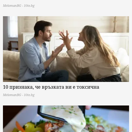
MelomanBG - 10te.bg
10 признака, че връзката ви е токсична
MelomanBG - 10te.bg