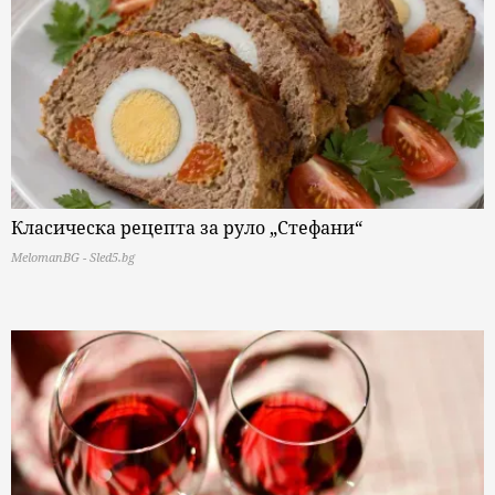
Класическа рецепта за руло „Стефани“
MelomanBG - Sled5.bg