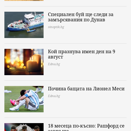
Специален буй ще следи за
замърсявания по Дунав
sinoptik.bg
Кой празнува имен ден на 9
август
Edna.bg
Почина бащата на Лионел Меси
Edna.bg
18 месеца по-късно: Рашфорд се