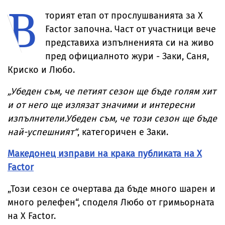
В
температурите
за милиони
до рекордни
торият етап от прослушванията за X
нива
Factor започна. Част от участници вече
представиха изпълненията си на живо
пред официалното жури - Заки, Саня,
Криско и Любо.
„Убеден съм, че петият сезон ще бъде голям хит
и от него ще излязат значими и интересни
изпълнители.Убеден съм, че този сезон ще бъде
най-успешният“
, категоричен е Заки.
Македонец изправи на крака публиката на X
Factor
„Този сезон се очертава да бъде много шарен и
много релефен“, споделя Любо от гримьорната
на X Factor.