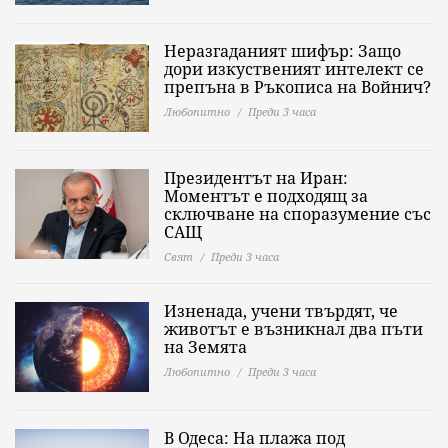
Неразгаданият шифър: Защо
дори изкуственият интелект се
препъна в Ръкописа на Войнич?
Любопитно
Преди 3 часа
Президентът на Иран:
Моментът е подходящ за
сключване на споразумение със
САЩ
Свят
Преди 3 часа
Изненада, учени твърдят, че
животът е възникнал два пъти
на Земята
Любопитно
Преди 3 часа
В Одеса: На плажа под