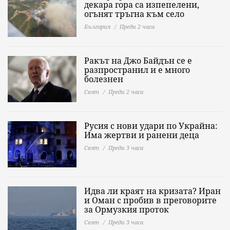
декара гора са изпепелени,
огънят тръгна към село
България
Преди 2 часа
Ракът на Джо Байдън се е
разпространил и е много
болезнен
Свят
Преди 2 часа
Русия с нови удари по Украйна:
Има жертви и ранени деца
Свят
Преди 3 часа
Идва ли краят на кризата? Иран
и Оман с пробив в преговорите
за Ормузкия проток
Свят
Преди 3 часа