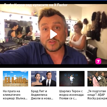
На прага на
Брад Пит и
Шарлиз Терон с
„Тя подготвя
климатичен
Анджелина
модна изненада:
нещо“: A$AP
кошмар: Вълна
Джоли в нова
Появи се с
Rocky разкри
от Ел Ниньо
ожесточена
прозрачна пола
Риана запис
изтласква
съдебна битка
тип „дъждобран“
нов албум