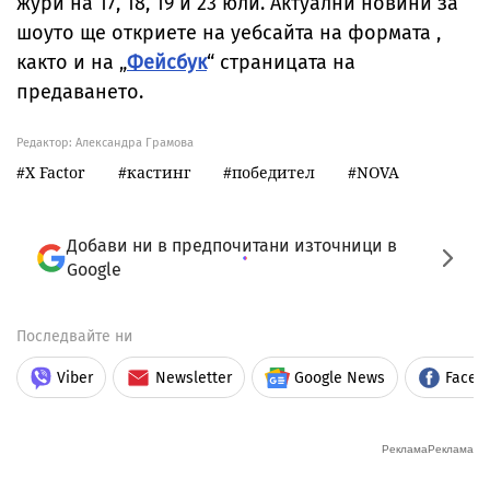
жури на 17, 18, 19 и 23 юли. Актуални новини за
шоуто ще откриете на уебсайта на формата ,
както и на „
Фейсбук
“ страницата на
предаването.
Редактор: Александра Грамова
X Factor
кастинг
победител
NOVA
Добави ни в предпочитани източници в
Google
Последвайте ни
Viber
Newsletter
Google News
Faceb