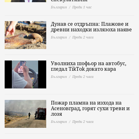
България
Преди 1 час
Дунав се отдръпна: Плажове и
древни находки излязоха наяве
България
Преди 2 часа
Уволниха шофьор на автобус,
гледал TikTok докато кара
България
Преди 2 часа
Пожар пламна на изхода на
Асеновград, горят сухи треви и
лозя
България
Преди 2 часа