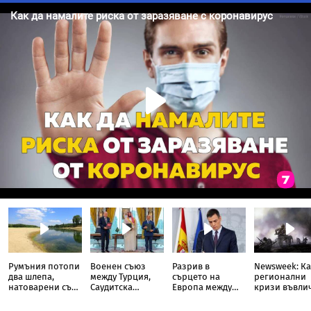
Румъния потопи
Военен съюз
Разрив в
Newsweek: Ка
два шлепа,
между Турция,
сърцето на
регионални
натоварени със
Саудитска
Европа между
кризи въвли
скали, в Дунав
Арабия и
Испания и
света в Трета
Пакистан
Италия
световна во