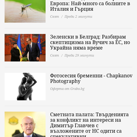
Европа: Най-много са болните в
Италия и Гърция
Свят
Преди 2 минути
Зеленски в Белград: Разбирам
скептицизма на Вучич за ЕС, но
Украйна няма време
Свят
Преди 29 минути
Фотосесия бременни - Chapkanov
Photography
Оферта от Grabo.bg
Сметната палата: Твърденията
за конфликт на интереси на
Димитър Главчев с
възложените от НС одити са
спекулативни