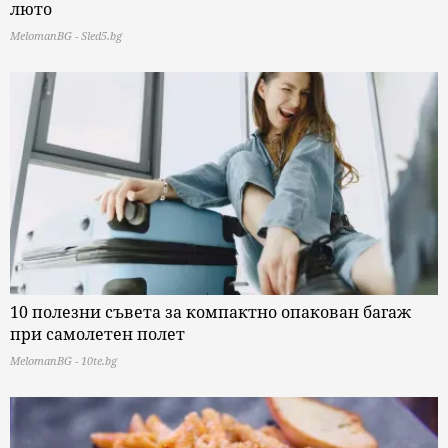
люто
MelomanBG - Sled5.bg
10 полезни съвета за компактно опакован багаж
при самолетен полет
MelomanBG - 10te.bg