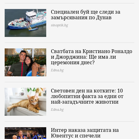
Специален буй ще следи за
замърсявания по Дунав
sinoptik.bg
Сватбата на Кристиано Роналдо
и Джорджина: Ще има ли
церемония днес?
Edna.bg
Световен ден на котките: 10
любопитни факта за едни от
най-загадъчните животни
Edna.bg
Интер наказа защитата на
Ювентус и спечели