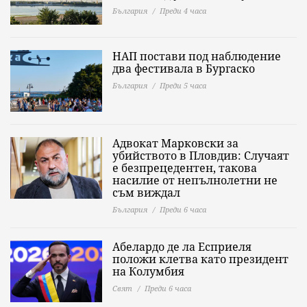
България
Преди 4 часа
НАП постави под наблюдение
два фестивала в Бургаско
България
Преди 5 часа
Адвокат Марковски за
убийството в Пловдив: Случаят
е безпрецедентен, такова
насилие от непълнолетни не
съм виждал
България
Преди 6 часа
Абелардо де ла Есприеля
положи клетва като президент
на Колумбия
Свят
Преди 6 часа