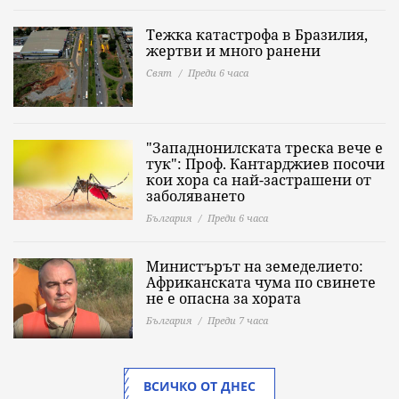
Тежка катастрофа в Бразилия,
жертви и много ранени
Свят
Преди 6 часа
"Западнонилската треска вече е
тук": Проф. Кантарджиев посочи
кои хора са най-застрашени от
заболяването
България
Преди 6 часа
Министърът на земеделието:
Африканската чума по свинете
не е опасна за хората
България
Преди 7 часа
ВСИЧКО ОТ ДНЕС