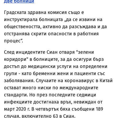
две болници
Градската здравна комисия също е
инструктирала болницата „да се извини на
обществеността, активно да разсъждава и да
отстранява скрити опасности в работния
процес“.
След инцидентите Сиан отваря "зелени
коридори" в болниците, за да осигури бърз
достъп до медицински услуги на определени
групи - като бременни жени и пациенти със
заболявания. Случаите на коронавирус в Китай
остават много ниски по международните
стандарти. Но през последните седмици
инфекциите достигнаха връх, невиждан от
март 2020 г. В четвъртък бяха съобщени 189
случая, включително 63 в Сиан.