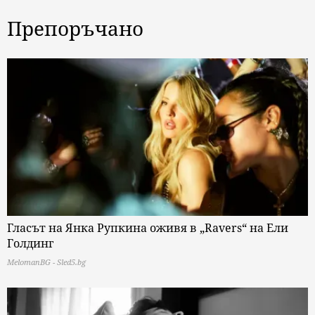
Препоръчано
Гласът на Янка Рупкина оживя в „Ravers“ на Ели
Голдинг
MelomanBG - Sled5.bg