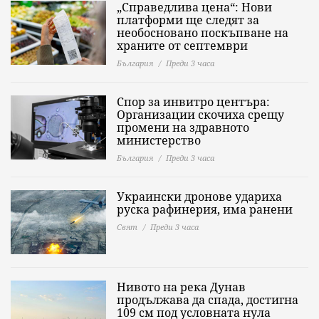
„Справедлива цена“: Нови
платформи ще следят за
необосновано поскъпване на
храните от септември
България
Преди 3 часа
Спор за инвитро центъра:
Организации скочиха срещу
промени на здравното
министерство
България
Преди 3 часа
Украински дронове удариха
руска рафинерия, има ранени
Свят
Преди 3 часа
Нивото на река Дунав
продължава да спада, достигна
109 см под условната нула