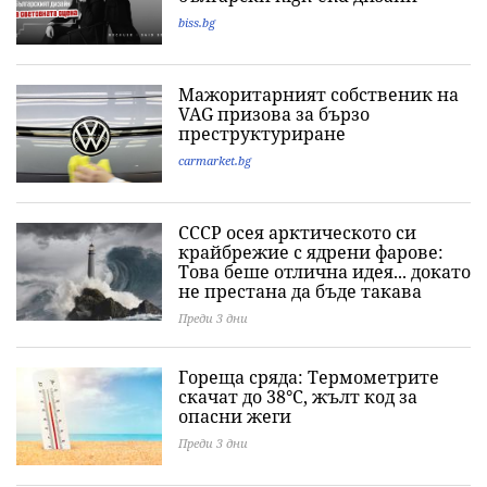
biss.bg
Мажоритарният собственик на
VAG призова за бързо
преструктуриране
carmarket.bg
СССР осея арктическото си
крайбрежие с ядрени фарове:
Това беше отлична идея... докато
не престана да бъде такава
Преди 3 дни
Гореща сряда: Термометрите
скачат до 38°C, жълт код за
опасни жеги
Преди 3 дни