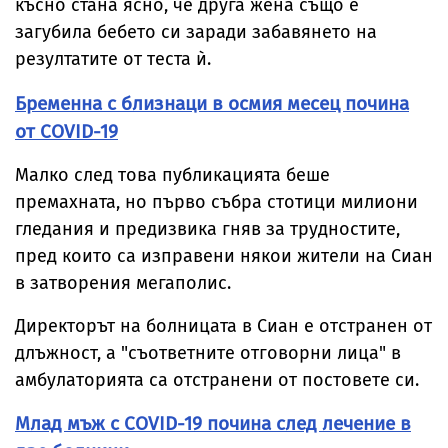
късно стана ясно, че друга жена също е
загубила бебето си заради забавянето на
резултатите от теста ѝ.
Бременна с близнаци в осмия месец почина
от COVID-19
Малко след това публикацията беше
премахната, но първо събра стотици милиони
гледания и предизвика гняв за трудностите,
пред които са изправени някои жители на Сиан
в затворения мегаполис.
Директорът на болницата в Сиан е отстранен от
длъжност, а "съответните отговорни лица" в
амбулаторията са отстранени от постовете си.
Млад мъж с COVID-19 почина след лечение в