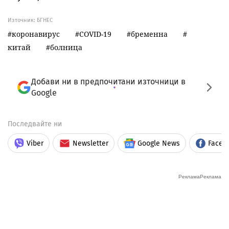
Източник:
БГНЕС
коронавирус
COVID-19
бременна
китай
болница
Добави ни в предпочитани източници в
Google
Последвайте ни
Viber
Newsletter
Google News
Faceb