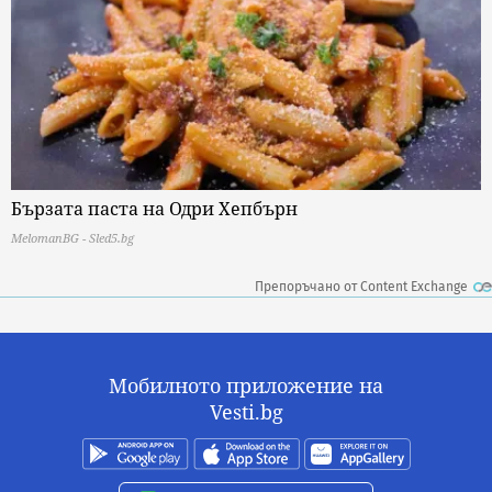
Бързата паста на Одри Хепбърн
MelomanBG - Sled5.bg
Препоръчано от Content Exchange
Мобилното приложение на
Vesti.bg