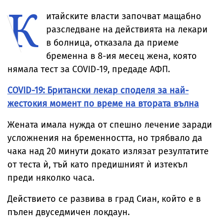
К
итайските власти започват мащабно
разследване на действията на лекари
в болница, отказала да приеме
бременна в 8-ия месец жена, която
нямала тест за COVID-19, предаде АФП.
COVID-19: Британски лекар споделя за най-
жестокия момент по време на втората вълна
Жената имала нужда от спешно лечение заради
усложнения на бременността, но трябвало да
чака над 20 минути докато излязат резултатите
от теста ѝ, тъй като предишният ѝ изтекъл
преди няколко часа.
Действието се развива в град Сиан, който е в
пълен двуседмичен локдаун.