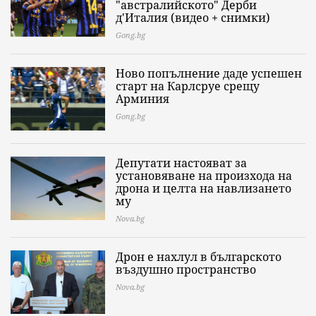
"австралийското" Дерби
д'Италия (видео + снимки)
Gong.bg
Ново попълнение даде успешен
старт на Карлсруе срещу
Арминия
Gong.bg
Депутати настояват за
установяване на произхода на
дрона и целта на навлизането
му
Nova.bg
Дрон е нахлул в българското
въздушно пространство
Nova.bg