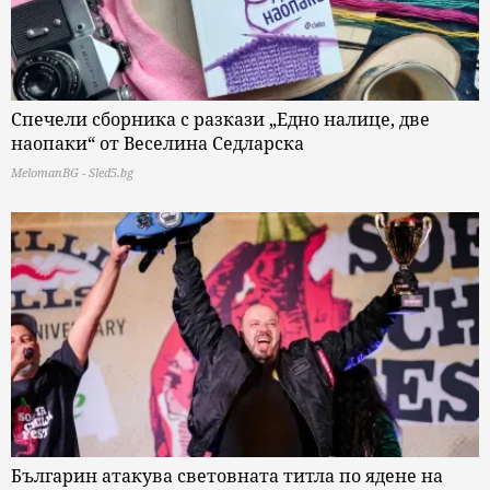
Спечели сборника с разкази „Едно налице, две
наопаки“ от Веселина Седларска
MelomanBG - Sled5.bg
Българин атакува световната титла по ядене на