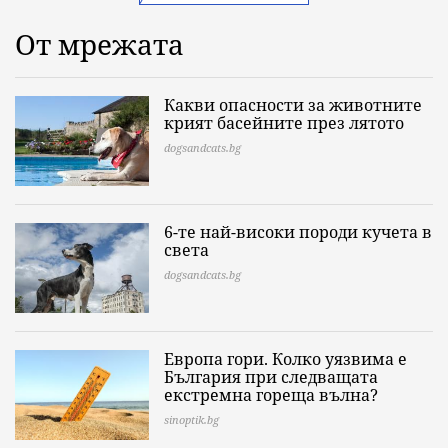
От мрежата
Какви опасности за животните
крият басейните през лятото
dogsandcats.bg
6-те най-високи породи кучета в
света
dogsandcats.bg
Европа гори. Колко уязвима е
България при следващата
екстремна гореща вълна?
sinoptik.bg