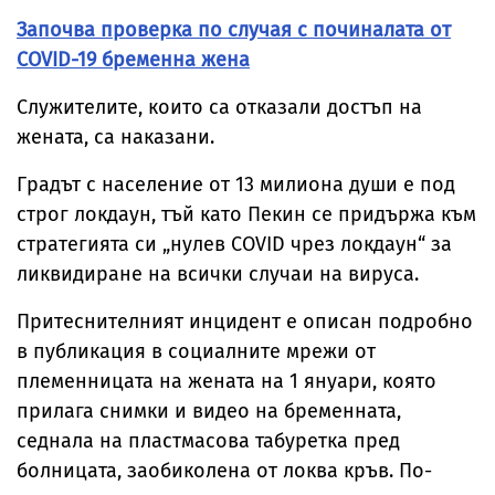
Започва проверка по случая с починалата от
COVID-19 бременна жена
Служителите, които са отказали достъп на
жената, са наказани.
Градът с население от 13 милиона души е под
строг локдаун, тъй като Пекин се придържа към
стратегията си „нулев COVID чрез локдаун“ за
ликвидиране на всички случаи на вируса.
Притеснителният инцидент е описан подробно
в публикация в социалните мрежи от
племенницата на жената на 1 януари, която
прилага снимки и видео на бременната,
седнала на пластмасова табуретка пред
болницата, заобиколена от локва кръв. По-