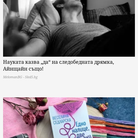
Науката казва „да“ на следобедната дрямка,
Айнщайн също!
MelomanBG - Sled5.bg