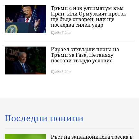
Тръмп с нов ултиматум към
Иран: Или Ормузкият проток
ще бъде отворен, или ще
последва силен удар
Преди 3 дни
Израел отхвърли плана на
Тръмп за Газа, Нетаняху
постави твърдо условие
Преди 3 дни
Последни новини
Ръст на западнонилска треска в