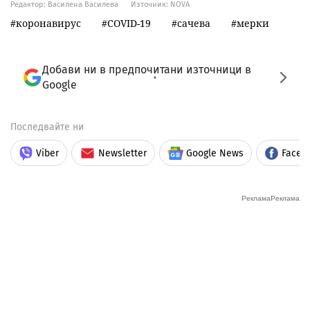
Редактор: Василена Василева
Източник:
NOVA
коронавирус
COVID-19
сачева
мерки
Добави ни в предпочитани източници в
Google
Последвайте ни
Viber
Newsletter
Google News
Faceb