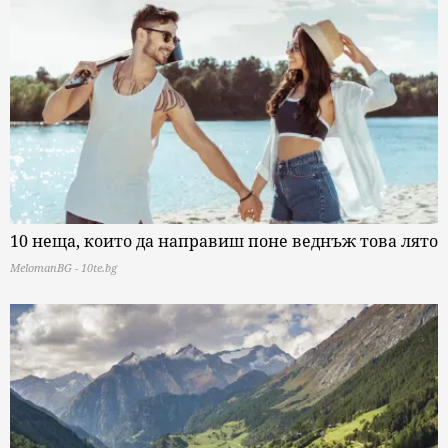
10 неща, които да направиш поне веднъж това лято
MelomanBG - 10te.bg