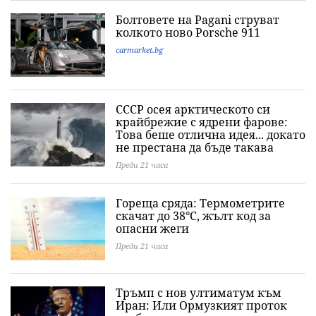
Болтовете на Pagani струват
колкото ново Porsche 911
carmarket.bg
СССР осея арктическото си
крайбрежие с ядрени фарове:
Това беше отлична идея... докато
не престана да бъде такава
Преди 21 часа
Гореща сряда: Термометрите
скачат до 38°C, жълт код за
опасни жеги
Преди 21 часа
Тръмп с нов ултиматум към
Иран: Или Ормузкият проток