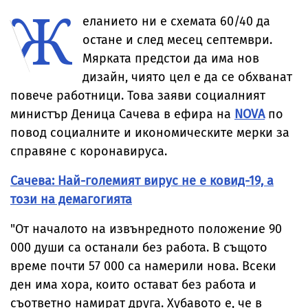
Ж
в имоти,
разследване
съобщиха от
стигна до
еланието ни е схемата 60/40 да
полицията
Европрокура
остане и след месец септември.
Мярката предстои да има нов
дизайн, чиято цел е да се обхванат
повече работници. Това заяви социалният
министър Деница Сачева в ефира на
NOVA
по
повод социалните и икономическите мерки за
справяне с коронавируса.
Сачева: Най-големият вирус не е ковид-19, а
този на демагогията
"От началото на извънредното положение 90
000 души са останали без работа. В същото
време почти 57 000 са намерили нова. Всеки
ден има хора, които остават без работа и
съответно намират друга. Хубавото е, че в