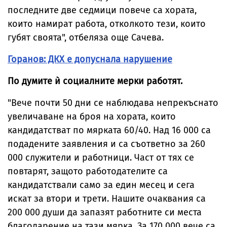
последните две седмици повече са хората,
които намират работа, отколкото тези, които
губят своята", отбеляза още Сачева.
Горанов: ДКХ е допуснала нарушение
По думите ѝ социалните мерки работят.
"Вече почти 50 дни се наблюдава непрекъснато
увеличаване на броя на хората, които
кандидатстват по мярката 60/40. Над 16 000 са
подадените заявления и са съответно за 260
000 служители и работници. Част от тях се
повтарят, защото работодателите са
кандидатствали само за един месец и сега
искат за втори и трети. Нашите очаквания са
200 000 души да запазят работните си места
благодарение на тази мярка. За 170 000 вече са