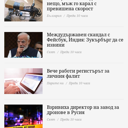
нещо, мъж го карал с
превишена скорост
България
Преди 10 часа
Междудържавен скандал с
Фейсбук, Индия: Зукърбърг да се
извини
Свят
Преди 10 часа
Вече работи регистърът за
личния фалит
Парите ни
Преди 10 часа
Взривиха директор на завод за
дронове в Русия
Свят
Преди 10 часа