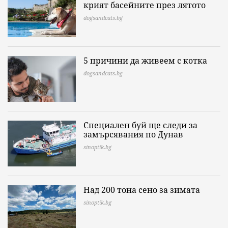
крият басейните през лятото
dogsandcats.bg
5 причини да живеем с котка
dogsandcats.bg
Специален буй ще следи за
замърсявания по Дунав
sinoptik.bg
Над 200 тона сено за зимата
sinoptik.bg