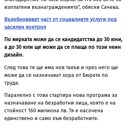
изплатени възнагражденията", обясни Сачева.
Възобновяват част от социалните услуги под
засилен контрол
По мярката може да се кандидатства до 30 юни,
а до 30 юли ще може да се плаща по този неин
дизайн.
След това тя ще има нов такъв и чрез него ще
може да се назначават хора от Бюрата по
труда.
Паралелно с това стартира нова програма за
назначаване на безработни лица, която е на
стойност 160 милиона лв. Тя е насочена
единствено и само към безработните.