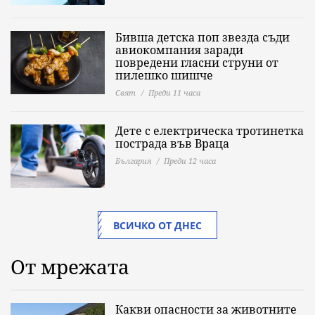
Бивша детска поп звезда съди
авиокомпания заради
повредени гласни струни от
пилешко шишче
Свят
Преди 11 часа
Дете с електрическа тротинетка
пострада във Враца
България
Преди 12 часа
ВСИЧКО ОТ ДНЕС
От мрежата
Какви опасности за животните