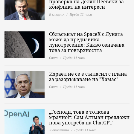
проверка на Делян Пеевски за
конфликт на интереси
България
Преди 11 часа
Сблъсъкът на SpaceX с Луната
може да предизвика
лунотресение: Какво означава
това за повърхността
Свят
Преди 11 часа
Израел не се е съгласил с плана
за разоръжаване на "Хамас"
Свят
Преди 11 часа
„Господи, това е толкова
мрачно!“: Сам Алтман предложи
нова употреба на ChatGPT
Любопитно
Преди 11 часа