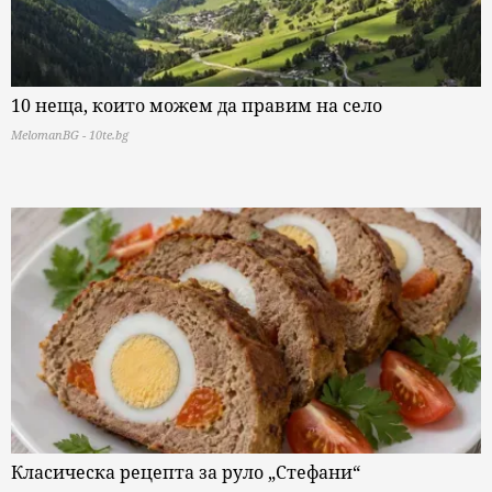
10 неща, които можем да правим на село
MelomanBG - 10te.bg
Класическа рецепта за руло „Стефани“