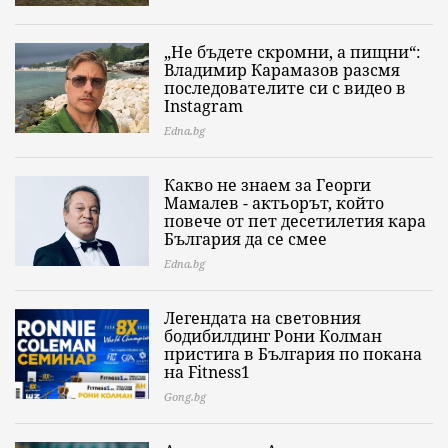
„Не бъдете скромни, а пищни“:
Владимир Карамазов разсмя
последователите си с видео в
Instagram
Edna.bg
Какво не знаем за Георги
Мамалев - актьорът, който
повече от пет десетилетия кара
България да се смее
Edna.bg
Легендата на световния
бодибилдинг Рони Колман
пристига в България по покана
на Fitness1
Gong.bg