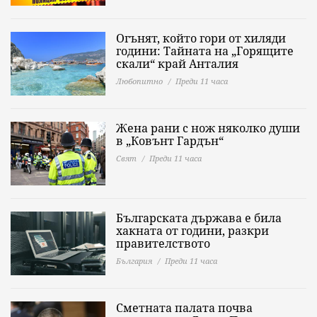
Огънят, който гори от хиляди
години: Тайната на „Горящите
скали“ край Анталия
Любопитно
Преди 11 часа
Жена рани с нож няколко души
в „Ковънт Гардън“
Свят
Преди 11 часа
Българската държава е била
хакната от години, разкри
правителството
България
Преди 11 часа
Сметната палата почва