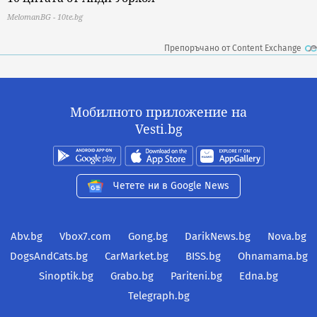
MelomanBG - 10te.bg
Препоръчано от Content Exchange
Мобилното приложение на
Vesti.bg
Четете ни в Google News
Abv.bg
Vbox7.com
Gong.bg
DarikNews.bg
Nova.bg
DogsAndCats.bg
CarMarket.bg
BISS.bg
Ohnamama.bg
Sinoptik.bg
Grabo.bg
Pariteni.bg
Edna.bg
Telegraph.bg