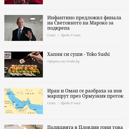
Инфантино предложил финала
на Световното на Мароко за
подкрепа
Свят
Преди 6 часа
Хапни си суши - Yoko Sushi
Оферта от Grabo.bg
Иран и Оман се разбраха за нов
маршрут през Ормузкия проток
Свят
Преди 8 часа
Полицията в Пловдив гони това