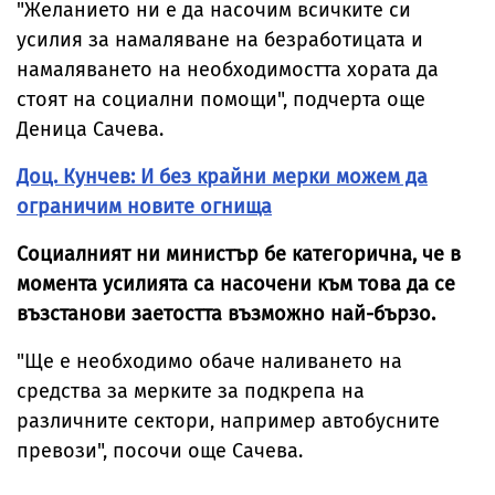
"Желанието ни е да насочим всичките си
усилия за намаляване на безработицата и
намаляването на необходимостта хората да
стоят на социални помощи", подчерта още
Деница Сачева.
Доц. Кунчев: И без крайни мерки можем да
ограничим новите огнища
Социалният ни министър бе категорична, че в
момента усилията са насочени към това да се
възстанови заетостта възможно най-бързо.
"Ще е необходимо обаче наливането на
средства за мерките за подкрепа на
различните сектори, например автобусните
превози", посочи още Сачева.