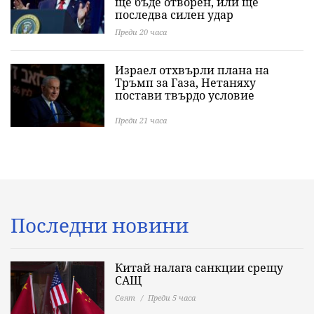
ще бъде отворен, или ще
последва силен удар
Преди 20 часа
Израел отхвърли плана на
Тръмп за Газа, Нетаняху
постави твърдо условие
Преди 21 часа
Последни новини
Китай налага санкции срещу
САЩ
Свят
Преди 5 часа