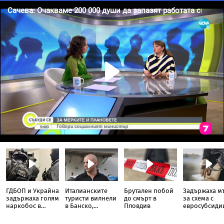
ГДБОП и Украйна
Италианските
Брутален побой
Задържаха м
задържаха голям
туристи вилнели
до смърт в
за схема с
наркобос в
в Банско,
Пловдив
евросубсиди
България
обиждали,
над 350 хил. 
чупели, влизали
в Кърджали,