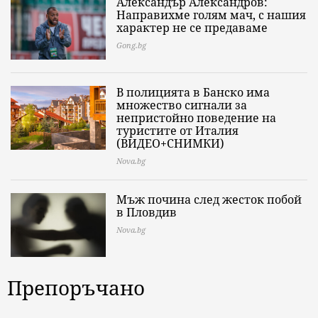
Александър Александров:
Направихме голям мач, с нашия
характер не се предаваме
Gong.bg
В полицията в Банско има
множество сигнали за
непристойно поведение на
туристите от Италия
(ВИДЕО+СНИМКИ)
Nova.bg
Мъж почина след жесток побой
в Пловдив
Nova.bg
Препоръчано