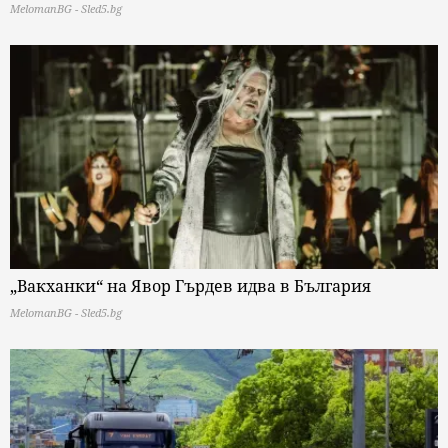
MelomanBG - Sled5.bg
„Вакханки“ на Явор Гърдев идва в България
MelomanBG - Sled5.bg