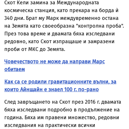
Скот Кели замина за Международната
космическа станция, като прекара на борда ѝ
340 дни. Брат му Марк междувременно остана
на Земята като своeoбразна "контролна проба".
През това време и двамата бяха изследвани
редовно, като Скот изпращаше и замразени
проби от МКС до Земята.
Човечеството не може да направи Марс
обитаем
Как са се родили гравитационните вълни, за
които Айнщайн е знаел 100 г. по-рано
След завръщането на Скот през 2016 г. двамата
бяха изследвани подробно в продължение на
година. Бяха им правени множество, редовни
изследвания на практически всички