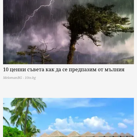
10 ценни съвета как да се предпазим от мълния
MelomanBG - 10te.bg