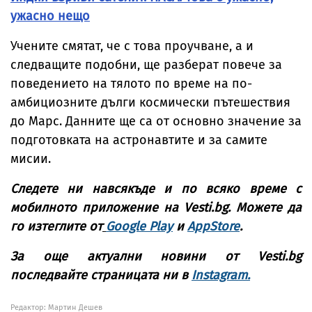
ужасно нещо
Учените смятат, че с това проучване, а и
следващите подобни, ще разберат повече за
поведението на тялото по време на по-
амбициозните дълги космически пътешествия
до Марс. Данните ще са от основно значение за
подготовката на астронавтите и за самите
мисии.
Следете ни навсякъде и по всяко време с
мобилното приложение на Vesti.bg. Можете да
го изтеглите от
Google Play
и
AppStore
.
За още актуални новини от Vesti.bg
последвайте страницата ни в
Instagram.
Редактор: Мартин Дешев