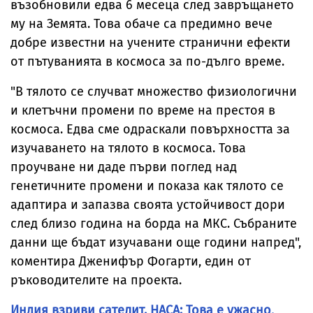
възобновили едва 6 месеца след завръщането
му на Земята. Това обаче са предимно вече
добре известни на учените странични ефекти
от пътуванията в космоса за по-дълго време.
"В тялото се случват множество физиологични
и клетъчни промени по време на престоя в
космоса. Едва сме одраскали повърхността за
изучаването на тялото в космоса. Това
проучване ни даде първи поглед над
генетичните промени и показа как тялото се
адаптира и запазва своята устойчивост дори
след близо година на борда на МКС. Събраните
данни ще бъдат изучавани още години напред",
коментира Дженифър Фогарти, един от
ръководителите на проекта.
Индия взриви сателит. НАСА: Това е ужасно,