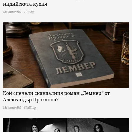
индийската кухня
MelomanBG - 10te.bg
Кой спечели скандалния роман „Лемнер“ от
Александър Проханов?
MelomanBG - Sled5.bg