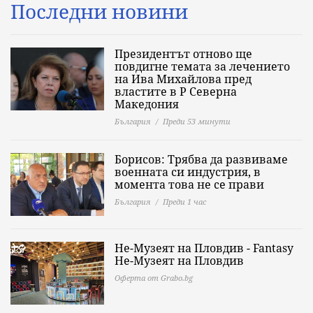
Последни новини
Президентът отново ще
повдигне темата за лечението
на Ива Михайлова пред
властите в Р Северна
Македония
България
Преди 53 минути
Борисов: Трябва да развиваме
военната си индустрия, в
момента това не се прави
България
Преди 1 час
Не-Музеят на Пловдив - Fantasy
Не-Музеят на Пловдив
Оферта от Grabo.bg