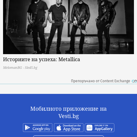
Историите на успеха: Metallica
MelomanBG - Sled5.bg
Препоръчано от Content Exchange
Мобилното приложение на
Vesti.bg