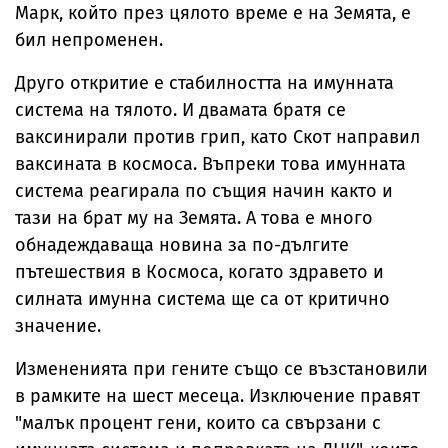
Марк, който през цялото време е на Земята, е
бил непроменен.
Друго откритие е стабилността на имунната
система на тялото. И двамата братя се
ваксинирали против грип, като Скот направил
ваксината в космоса. Въпреки това имунната
система реагирала по същия начин както и
тази на брат му на Земята. А това е много
обнадеждаваща новина за по-дългите
пътешествия в Космоса, когато здравето и
силната имунна система ще са от критично
значение.
Измененията при гените също се възстановили
в рамките на шест месеца. Изключение правят
"малък процент гени, които са свързани с