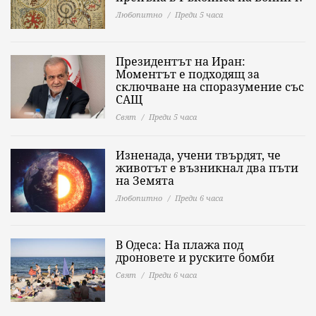
Любопитно
Преди 5 часа
Президентът на Иран:
Моментът е подходящ за
сключване на споразумение със
САЩ
Свят
Преди 5 часа
Изненада, учени твърдят, че
животът е възникнал два пъти
на Земята
Любопитно
Преди 6 часа
В Одеса: На плажа под
дроновете и руските бомби
Свят
Преди 6 часа