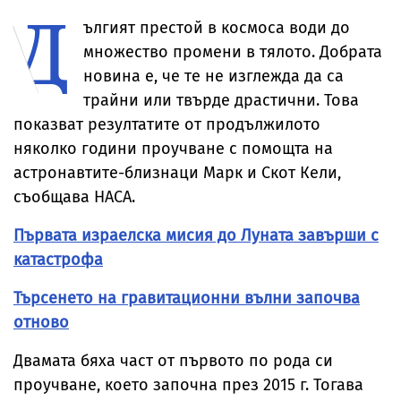
Д
ългият престой в космоса води до
множество промени в тялото. Добрата
новина е, че те не изглежда да са
трайни или твърде драстични. Това
показват резултатите от продължилото
няколко години проучване с помощта на
астронавтите-близнаци Марк и Скот Кели,
съобщава НАСА.
Първата израелска мисия до Луната завърши с
катастрофа
Търсенето на гравитационни вълни започва
отново
Двамата бяха част от първото по рода си
проучване, което започна през 2015 г. Тогава