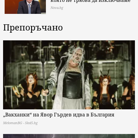
която не трябва да изключваме
Nova.bg
Препоръчано
„Вакханки“ на Явор Гърдев идва в България
MelomanBG - Sled5.bg