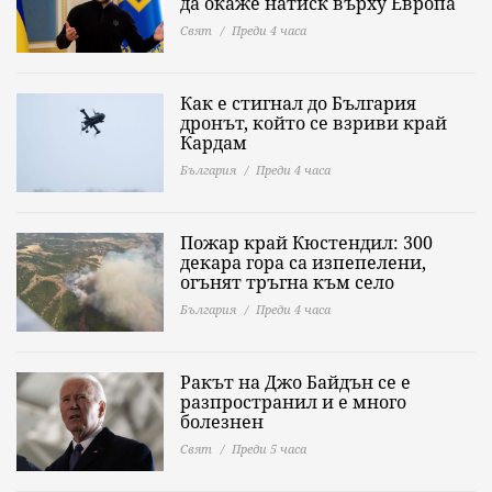
да окаже натиск върху Европа
Свят
Преди 4 часа
Как е стигнал до България
дронът, който се взриви край
Кардам
България
Преди 4 часа
Пожар край Кюстендил: 300
декара гора са изпепелени,
огънят тръгна към село
България
Преди 4 часа
Ракът на Джо Байдън се е
разпространил и е много
болезнен
Свят
Преди 5 часа