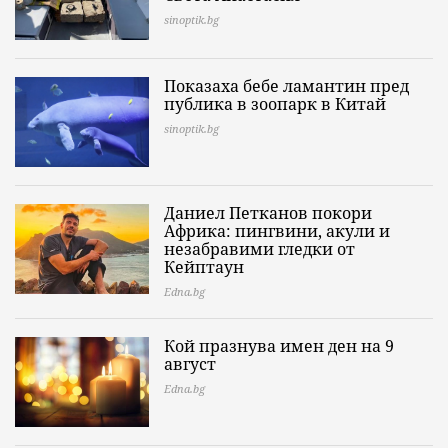
sinoptik.bg
Показаха бебе ламантин пред
публика в зоопарк в Китай
sinoptik.bg
Даниел Петканов покори
Африка: пингвини, акули и
незабравими гледки от
Кейптаун
Edna.bg
Кой празнува имен ден на 9
август
Edna.bg