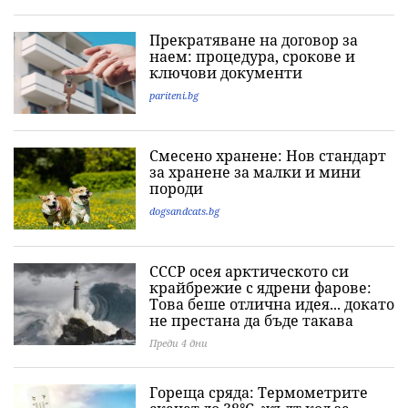
Прекратяване на договор за
наем: процедура, срокове и
ключови документи
pariteni.bg
Смесено хранене: Нов стандарт
за хранене за малки и мини
породи
dogsandcats.bg
СССР осея арктическото си
крайбрежие с ядрени фарове:
Това беше отлична идея... докато
не престана да бъде такава
Преди 4 дни
Гореща сряда: Термометрите