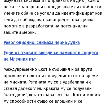
имунната система и поправката на ДНК", които
не са се завърнали в предишните си стойности.
Учените обаче се успели да идентифицират кои
гени да наблюдават занапред и това ще им
помогне в разработката на потенциални
защитни мерки.
Революционно: снимаха черна дупка
Едни от първите звезди се намират в сърцето
на Млечния път
Междувременно Скот е съобщил и за други
промени в тялото и поведението си по време
на мисията. Ретината му се е удебелила и е
станал далекоглед. Краката му се подували
"като дини", когато ставал от сън. Когнитивните
му способности също се влошили и се