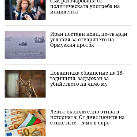
съм разочарована от
политическата употреба на
инцидента
Иран постави нови, по-твърди
условия за отварянето на
Ормузкия проток
Повдигнаха обвинение на 18-
годишния, задържан за
убийството на чичо му
Левът окончателно отива в
историята: Oт днес цените на
етикетите - само в евро