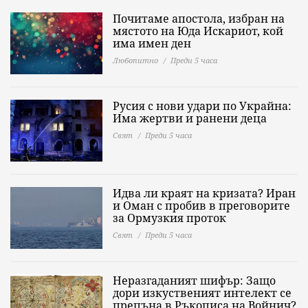
Почитаме апостола, избран на
мястото на Юда Искариот, кой
има имен ден
Любопитно
Преди 5 часа
Русия с нови удари по Украйна:
Има жертви и ранени деца
Свят
Преди 5 часа
Идва ли краят на кризата? Иран
и Оман с пробив в преговорите
за Ормузкия проток
Свят
Преди 5 часа
Неразгаданият шифър: Защо
дори изкуственият интелект се
препъна в Ръкописа на Войнич?