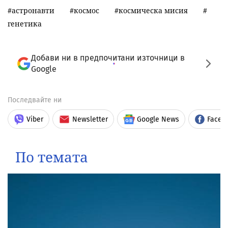
астронавти
космос
космическа мисия
генетика
Добави ни в предпочитани източници в
Google
Последвайте ни
Viber
Newsletter
Google News
Faceb
По темата