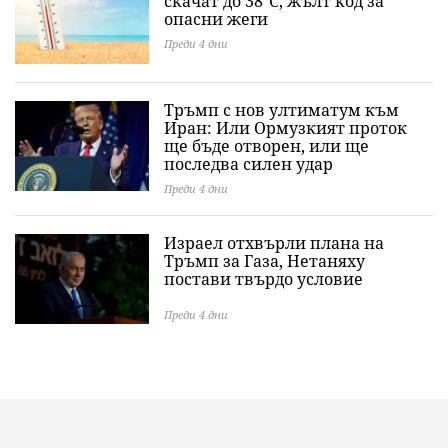
скачат до 38°C, жълт код за
опасни жеги
Преди 4 дни
Тръмп с нов ултиматум към
Иран: Или Ормузкият проток
ще бъде отворен, или ще
последва силен удар
Преди 4 дни
Израел отхвърли плана на
Тръмп за Газа, Нетаняху
постави твърдо условие
Преди 4 дни