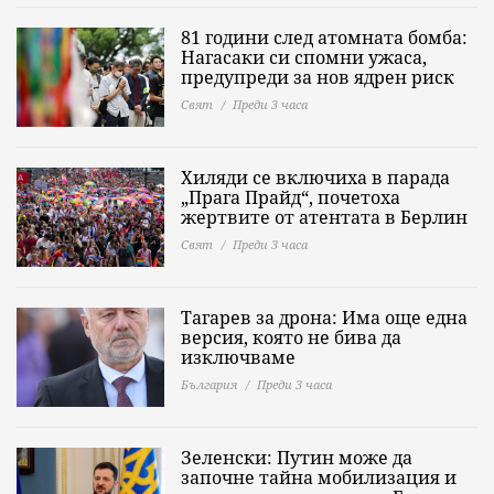
81 години след атомната бомба:
Нагасаки си спомни ужаса,
предупреди за нов ядрен риск
Свят
Преди 3 часа
Хиляди се включиха в парада
„Прага Прайд“, почетоха
жертвите от атентата в Берлин
Свят
Преди 3 часа
Тагарев за дрона: Има още една
версия, която не бива да
изключваме
България
Преди 3 часа
Зеленски: Путин може да
започне тайна мобилизация и