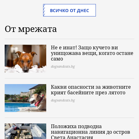
ВСИЧКО ОТ ДНЕС
От мрежата
Не е инат! Защо кучето ви
унищожава вещи, когато остане
само
dogsandcats.bg
Какви опасности за животните
крият басейните през лятото
dogsandcats.bg
Положиха подводна
навигационна линия до остров
Света Анастасия