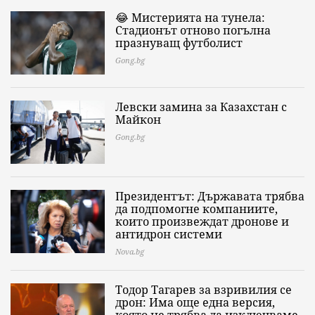
😂 Мистерията на тунела:
Стадионът отново погълна
празнуващ футболист
Gong.bg
Левски замина за Казахстан с
Майкон
Gong.bg
Президентът: Държавата трябва
да подпомогне компаниите,
които произвеждат дронове и
антидрон системи
Nova.bg
Тодор Тагарев за взривилия се
дрон: Има още една версия,