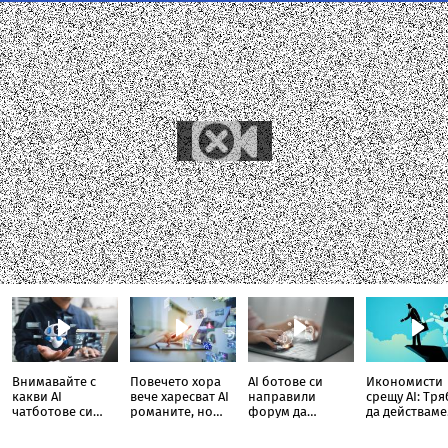
Внимавайте с
Повечето хора
AI ботове си
Икономисти
какви AI
вече харесват AI
направили
срещу AI: Тр
чатботове си
романите, но
форум да
да действаме
говорите
има уловка
планират
веднага
хакерски атаки