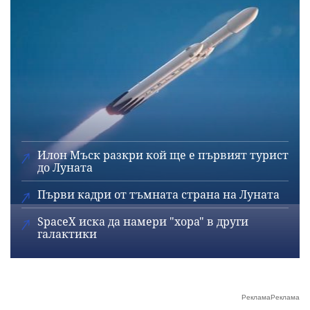
Илон Мъск разкри кой ще е първият турист
до Луната
Първи кадри от тъмната страна на Луната
SpaceX иска да намери "хора" в други
галактики