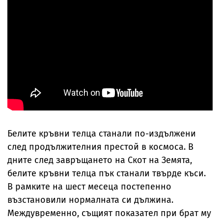
Белите кръвни телца станали по-издължени
след продължителния престой в космоса. В
дните след завръщането на Скот на Земята,
белите кръвни телца пък станали твърде къси.
В рамките на шест месеца постепенно
възстановили нормалната си дължина.
Междувременно, същият показател при брат му