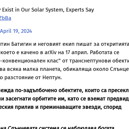
xist in Our Solar System, Experts Say
hZbBa
April 19, 2024
тин Батигин и неговият екип пишат за откритията
което е качено в arXiv на 17 април. Работата се
-конвенционален клас" от транснептунови обект
ава всяка малка планета, обикаляща около Слънце
о разстояние от Нептун.
ежда по-задълбочено обектите, които са пресек
ли засегнати орбитите им, като се вземат предвид
еския прилив и преминаващите звезди, според
 на Слънчевата система се наблюдава богата