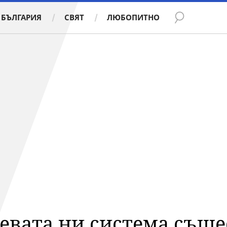
БЪЛГАРИЯ
СВЯТ
ЛЮБОПИТНО
евата ни система съще