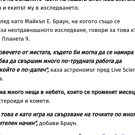
 и екипът му в изследването.
лед като Майкъл Е. Браун, на когото също се
 за неотдавнашното изследване, говори за това к
 Планета 9.
вечето от местата, където би могла да се намира
ябва да свършим много по-трудната работа да
който е по-далеч",
каза астрономът пред Live Scie
а.
ма много неща в небето, които се променят месец
астероиди и комети.
 това е като игра на свързване на точките по мно
телен начин",
добави Браун.