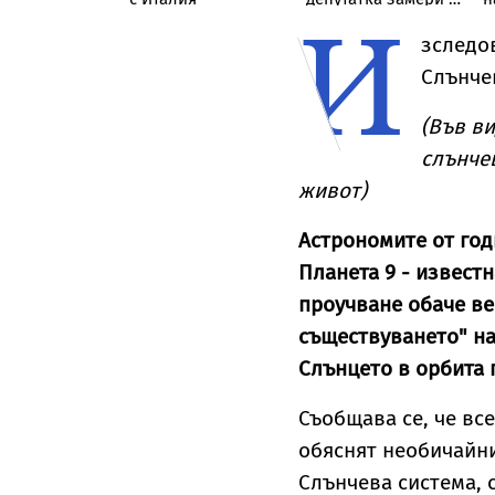
И
е и Саудитска
яйца премиера на
с
ия
Косово
зследо
Слънче
(Във в
слънчев
живот)
Астрономите от год
Планета 9 - извест
проучване обаче ве
съществуването" на 
Слънцето в орбита 
Съобщава се, че вс
обяснят необичайни
Слънчева система, 