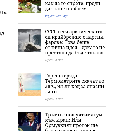
как да го спрете, преди
Трета световна
сваленото от
хутите и Сауди
да стане проблем
война
автобус момче със
Арабия
ата
СОП
dogsandcats.bg
СССР осея арктическото
ва
си крайбрежие с ядрени
фарове: Това беше
отлична идея... докато не
престана да бъде такава
Преди 4 дни
Гореща сряда:
Термометрите скачат до
38°C, жълт код за опасни
жеги
Преди 4 дни
Тръмп с нов ултиматум
към Иран: Или
Ормузкият проток ще
бъде отворен, или ще