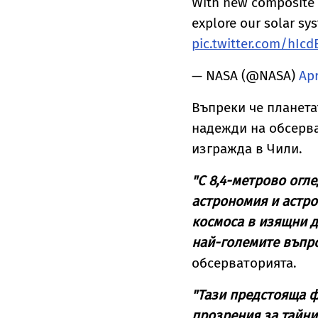
With new composite 
explore our solar sy
pic.twitter.com/hIc
— NASA (@NASA)
Apr
Въпреки че планета
надежди на обсерва
изгражда в Чили.
"С 8,4-метрово огл
астрономия и астро
космоса в изящни д
най-големите въпро
обсерваторията.
"Тази предстояща ф
прозрения за тайни