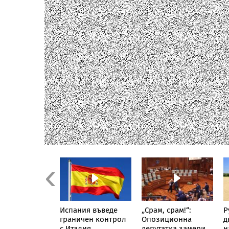
Previous
иктът се
Испания въведе
„Срам, срам!“:
Р
ря: Нова
граничен контрол
Опозиционна
д
ация между
с Италия
депутатка замери с
н