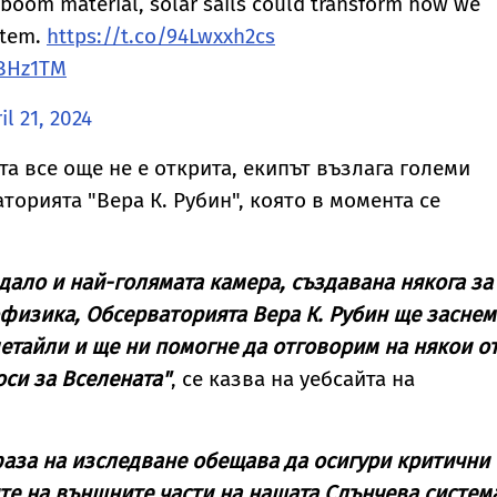
boom material, solar sails could transform how we
stem.
https://t.co/94Lwxxh2cs
dBHz1TM
il 21, 2024
та все още не е открита, екипът възлага големи
торията "Вера К. Рубин", която в момента се
едало и най-голямата камера, създавана някога за
физика, Обсерваторията Вера К. Рубин ще заснем
етайли и ще ни помогне да отговорим на някои о
си за Вселената"
, се казва на уебсайта на
аза на изследване обещава да осигури критични
те на външните части на нашата Слънчева систем