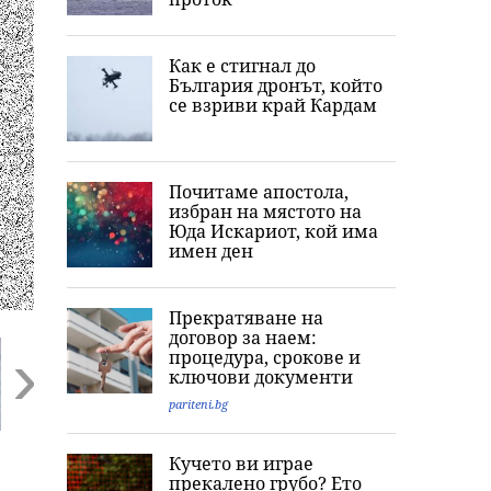
Как е стигнал до
България дронът, който
се взриви край Кардам
Почитаме апостола,
избран на мястото на
Юда Искариот, кой има
имен ден
Прекратяване на
договор за наем:
процедура, срокове и
ключови документи
pariteni.bg
Next
Newsweek: Как 5
"Беше пълен шок,
Конфликтът се
Кучето ви играе
регионални кризи
търсих го с часове":
изостря: Нова
прекалено грубо? Ето
въвличат света в
Говори бащата на
ескалация меж