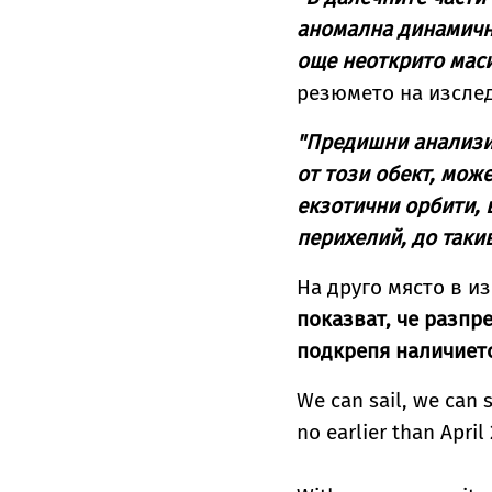
аномална динамична
още неоткрито маси
резюмето на изсле
"Предишни анализи
от този обект, мож
екзотични орбити, 
перихелий, до таки
На друго място в и
показват, че разпр
подкрепя наличието
We can sail, we can 
no earlier than April