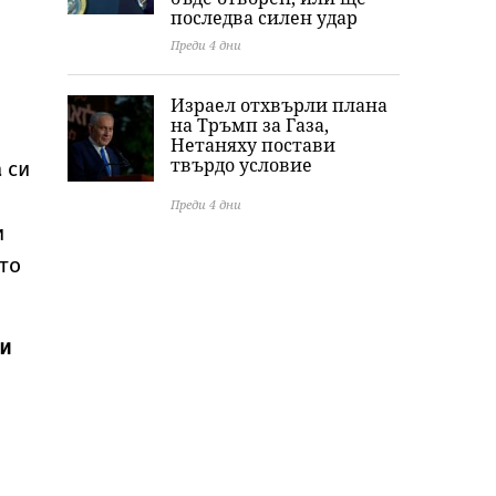
последва силен удар
Преди 4 дни
Израел отхвърли плана
на Тръмп за Газа,
Нетаняху постави
твърдо условие
 си
Преди 4 дни
и
то
ли