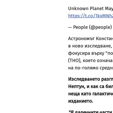
Unknown Planet May E
https://t.co/1kxMN
— People (@people)
Астрономът Констан
в ново изследване, 
фокусира върху "по
(ТНО), което означ
на по-голямо средн
Изследването разгл
Нептун, и как са би
неща като галактич
изданието.
"В далечните части