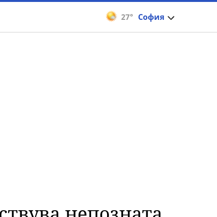
27°
София
ствува непозната