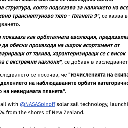
 структура, която подсказва за наличието на все
вно транснептуново тяло - Планета 9"
, се казва в
дването.
 показаха как орбиталната еволюция, предизвик
е да обясни произхода на широк асортимент от
вариращи от такива, характеризиращи се с висок
ва с екстремни наклони"
, се добавя в изследванет
зследването се посочва, че
"изчисленията на екип
еделението на наблюдаваните орбити категоричн
 на невидимата планета"
.
sail with
@NASASpinoff
solar sail technology, launch
 24 from the shores of New Zealand.