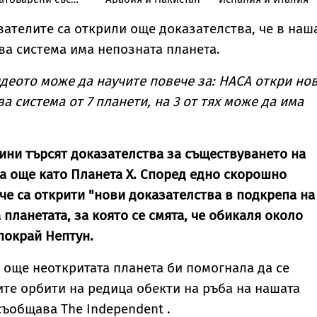
кали, в Дунав
вателите са открили още доказателства, че в наш
ва система има непозната планета.
идеото може да научите повече за: НАСА откри но
а система от 7 планети, на 3 от тях може да има
ини търсят доказателства за съществуването на
на още като Планета Х. Според едно скорошно
че са открити "нови доказателства в подкрепа на
планетата, за която се смята, че обикаля около
покрай Нептун.
е още неоткритата планета би помогнала да се
те орбити на редица обекти на ръба на нашата
съобщава The Independent .