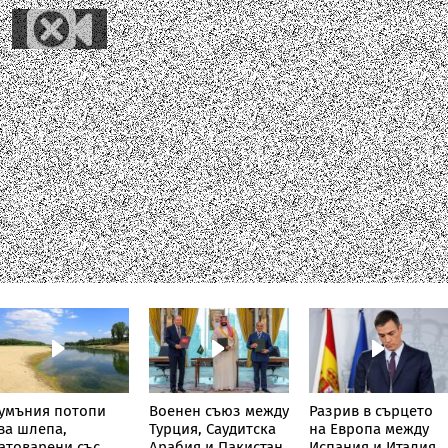
умъния потопи
Военен съюз между
Разрив в сърцето
ва шлепа,
Турция, Саудитска
на Европа между
атоварени със
Арабия и Пакистан
Испания и Италия