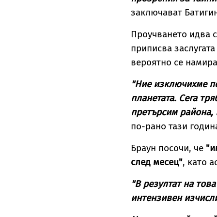
заключават Батигин
Проучването идва с
приписва заслугата
вероятно се намира
"Ние изключихме по
планетата. Сега тр
претърсим района, 
по-рано тази годин
Браун посочи, че
"и
след месец"
, като 
"В резултат на това
интензивен изчисли