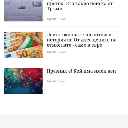
проток: Ето какво поиска от
Тръмп
Преди 5 часа
Левът окончателно отива в
историята: Oт днес цените на
етикетите - само в евро
Преди 2 часа
Празник е! Кой има имен ден
Преди 7 часа