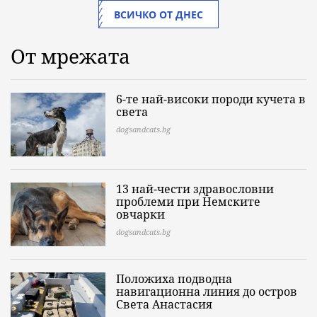
ВСИЧКО ОТ ДНЕС
От мрежата
6-те най-високи породи кучета в
света
dogsandcats.bg
13 най-чести здравословни
проблеми при Немските
овчарки
dogsandcats.bg
Положиха подводна
навигационна линия до остров
Света Анастасия