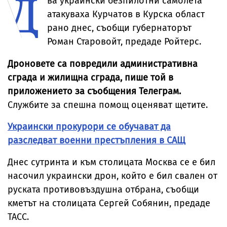
Д
ва украински безпилотни самолета
атакуваха Курчатов в Курска област
рано днес, съобщи губернаторът
Роман Старовойт, предаде Ройтерс.
Дроновете са повредили административна
сграда и жилищна сграда, пише той в
приложението за съобщения Teлеграм.
Службите за спешна помощ оценяват щетите.
Украински прокурори се обучават да
разследват военни престъпления в САЩ
Днес сутринта и към столицата Москва се е бил
насочил украински дрон, който е бил свален от
руската противовъздушна отбрана, съобщи
кметът на столицата Сергей Собянин, предаде
ТАСС.