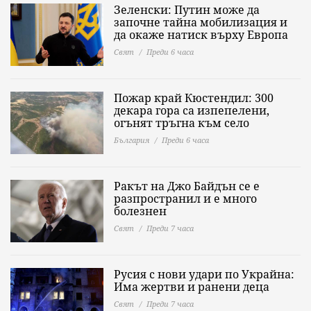
Зеленски: Путин може да
започне тайна мобилизация и
да окаже натиск върху Европа
Свят
Преди 6 часа
Пожар край Кюстендил: 300
декара гора са изпепелени,
огънят тръгна към село
България
Преди 6 часа
Ракът на Джо Байдън се е
разпространил и е много
болезнен
Свят
Преди 7 часа
Русия с нови удари по Украйна:
Има жертви и ранени деца
Свят
Преди 7 часа