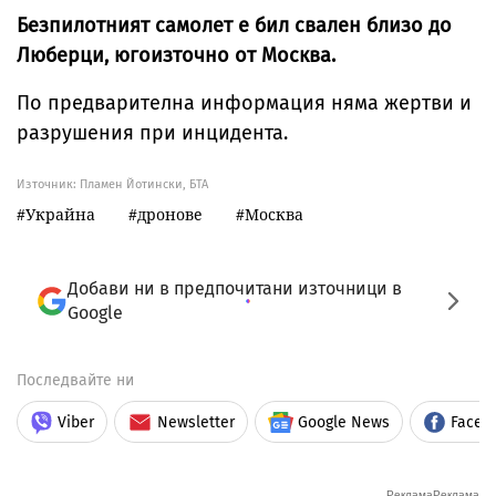
Безпилотният самолет е бил свален близо до
Люберци, югоизточно от Москва.
По предварителна информация няма жертви и
разрушения при инцидента.
Източник:
Пламен Йотински, БТА
Украйна
дронове
Москва
Добави ни в предпочитани източници в
Google
Последвайте ни
Viber
Newsletter
Google News
Faceb