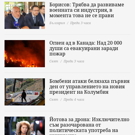
Борисов: Трябва да развиваме
военната си индустрия, в
момента това не се прави
България
Преди 3 часа
Огнен ад в Канада: Над 20 000
души са евакуирани заради
пожар
Свят
Преди 3 часа
Бомбени атаки белязаха първия
ден от управлението на новия
президент на Колумбия
Свят
Преди 4 часа
Йотова за дрона: Изключително
съм разочарована от
политическата употреба на