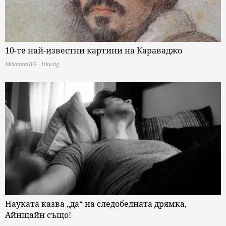
10-те най-известни картини на Караваджо
MelomanBG - 10te.bg
Науката казва „да“ на следобедната дрямка,
Айнщайн също!