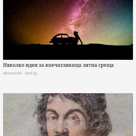
Няколко идеи за впечатляваща лятна среща
MelomanBG - Sled5.bg