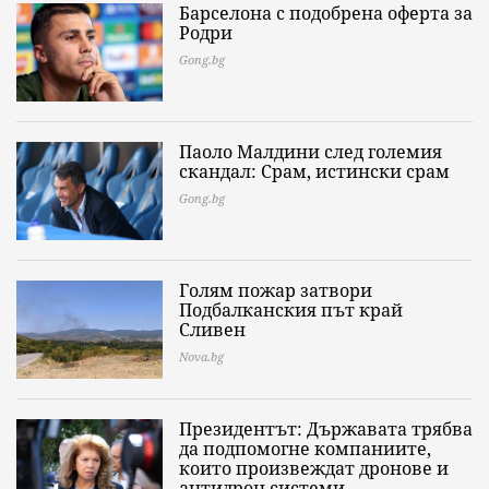
Барселона с подобрена оферта за
Родри
Gong.bg
Паоло Малдини след големия
скандал: Срам, истински срам
Gong.bg
Голям пожар затвори
Подбалканския път край
Сливен
Nova.bg
Президентът: Държавата трябва
да подпомогне компаниите,
които произвеждат дронове и
антидрон системи