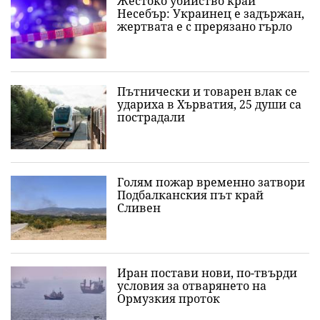
Жестоко убийство край
Несебър: Украинец е задържан,
жертвата е с прерязано гърло
Пътнически и товарен влак се
удариха в Хърватия, 25 души са
пострадали
Голям пожар временно затвори
Подбалканския път край
Сливен
Иран постави нови, по-твърди
условия за отварянето на
Ормузкия проток