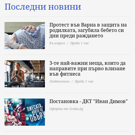
Последни новини
Протест във Варна в защита на
родилката, загубила бебето си
дни преди раждането
България
Преди 1 час
3-те най-важни неща, които да
направите при първо влизане
във фитнеса
Любопитно
Преди 1 час
Постановка - ДКТ "Иван Димов"
Оферта от Grabo.bg