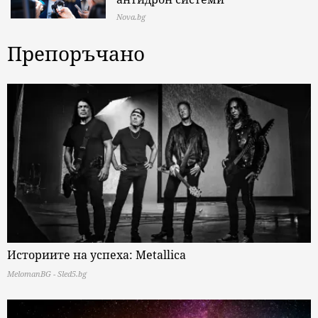
Nova.bg
Препоръчано
Историите на успеха: Metallica
MelomanBG - Sled5.bg