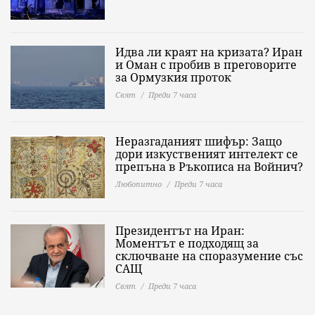
Идва ли краят на кризата? Иран
и Оман с пробив в преговорите
за Ормузкия проток
Свят
Преди 7 часа
Неразгаданият шифър: Защо
дори изкуственият интелект се
препъна в Ръкописа на Войнич?
Любопитно
Преди 7 часа
Президентът на Иран:
Моментът е подходящ за
сключване на споразумение със
САЩ
Свят
Преди 7 часа