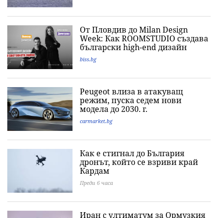
От Пловдив до Milan Design
Week: Как ROOMSTUDIO създава
български high-end дизайн
biss.bg
Peugeot влиза в атакуващ
режим, пуска седем нови
модела до 2030. г.
carmarket.bg
Как е стигнал до България
дронът, който се взриви край
Кардам
Преди 6 часа
Иран с ултиматум за Ормузкия