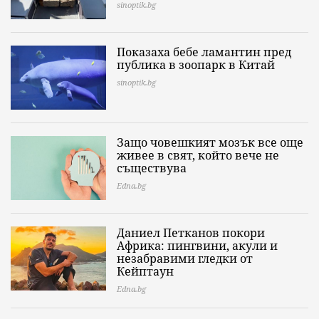
sinoptik.bg
Показаха бебе ламантин пред
публика в зоопарк в Китай
sinoptik.bg
Защо човешкият мозък все още
живее в свят, който вече не
съществува
Edna.bg
Даниел Петканов покори
Африка: пингвини, акули и
незабравими гледки от
Кейптаун
Edna.bg