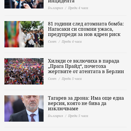
инцидента
България
Преди 4 часа
81 години след атомната бомба:
Нагасаки си спомни ужаса,
предупреди за нов ядрен риск
Свят
Преди 4 часа
Хиляди се включиха в парада
„Прага Прайд“, почетоха
жертвите от атентата в Берлин
Свят
Преди 5 часа
Тагарев за дрона: Има още една
версия, която не бива да
изключваме
България
Преди 5 часа