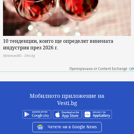
10 тенденции, които ще определят винената
индустрия през 2026 г.
MelomanBG - 10te.bg
Препоръчано от Content Exchange
Мобилното приложение на
Vesti.bg
Четете ни в Google News