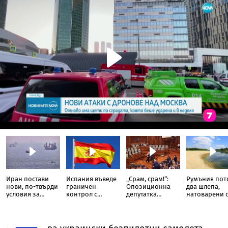
Иран постави
Испания въведе
„Срам, срам!“:
Румъния пот
нови, по-твърди
граничен
Опозиционна
два шлепа,
условия за
контрол с
депутатка
натоварени 
отварянето на
Италия
замери с яйца
скали, в Дуна
Ормузкия
премиера на
проток
Косово