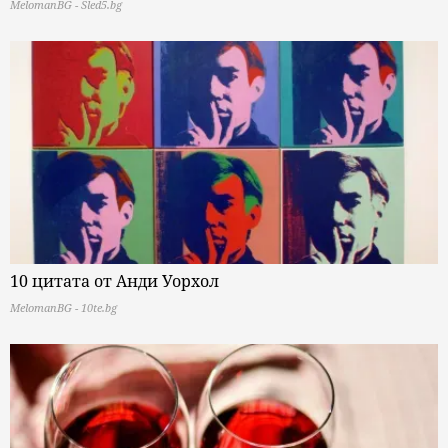
MelomanBG - Sled5.bg
10 цитата от Анди Уорхол
MelomanBG - 10te.bg