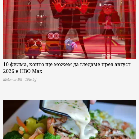
10 филма, които ще можем да гледаме през август
2026 в HBO Max
MelomanBG - 10te.bg