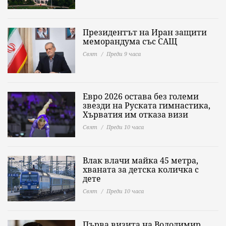
Президентът на Иран защити
меморандума със САЩ
Свят
Преди 9 часа
Евро 2026 остава без големи
звезди на Руската гимнастика,
Хърватия им отказа визи
Свят
Преди 10 часа
Влак влачи майка 45 метра,
хваната за детска количка с
дете
Свят
Преди 10 часа
Първа визита на Володимир