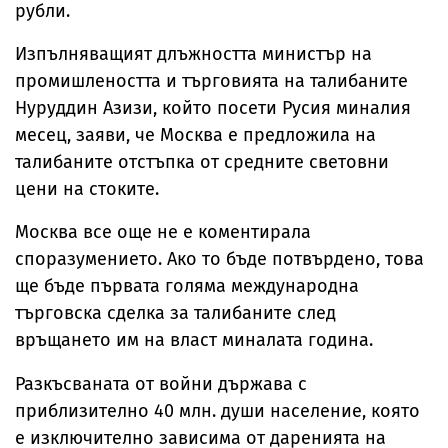
рубли.
Изпълняващият длъжността министър на
промишлеността и търговията на талибаните
Нуруддин Азизи, който посети Русия миналия
месец, заяви, че Москва е предложила на
талибаните отстъпка от средните световни
цени на стоките.
Москва все още не е коментирала
споразумението. Ако то бъде потвърдено, това
ще бъде първата голяма международна
търговска сделка за талибаните след
връщането им на власт миналата година.
Разкъсваната от войни държава с
приблизително 40 млн. души население, която
е изключително зависима от даренията на