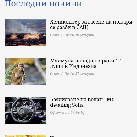
Последни новини
Хеликоптер за гасене на пожари
се разби в САЩ
Свят
Преди 40 минути
Маймуна нападна и рани 17
души в Индонезия
Свят
Преди 57 минути
Боядисване на волан - Mz
detailing Sofia
Оферта от Grabo.bg