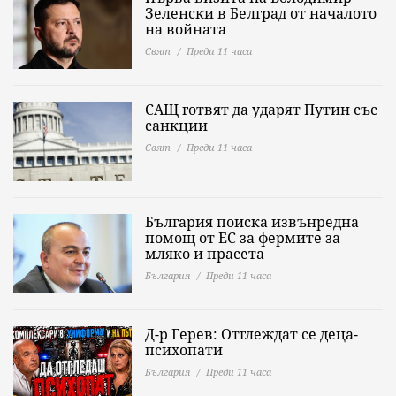
Зеленски в Белград от началото
на войната
Свят
Преди 11 часа
САЩ готвят да ударят Путин със
санкции
Свят
Преди 11 часа
България поиска извънредна
помощ от ЕС за фермите за
мляко и прасета
България
Преди 11 часа
Д-р Герев: Отглеждат се деца-
психопати
България
Преди 11 часа