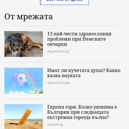
От мрежата
13 най-чести здравословни
проблеми при Немските
овчарки
dogsandcats.bg
Имат ли кучетата душа? Какво
казва науката
dogsandcats.bg
Европа гори. Колко уязвима е
България при следващата
екстремна гореща вълна?
sinoptik.bg