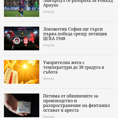
Ливърпул се разбраха за Роналд
Араухо
Gong.bg
Локомотив София ще търси
първа победа срещу летящия
ЦСКА 1948
Gong.bg
Уморителна жега с
температури до 38 градуса в
събота
Nova.bg
Петима от обвинените за
производство и
разпространение на фентанил
остават в ареста
Nova.bg