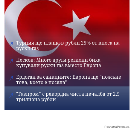
Турция ще плаща в рубли 25% от вноса на
руски газ
Песков: Много други региони биха
купували руски газ вместо Европа
Ердоган за санкциите: Европа ще "пожъне
това, което е посяла"
"Газпром" с рекордна чиста печалба от 2,5
трилиона рубли