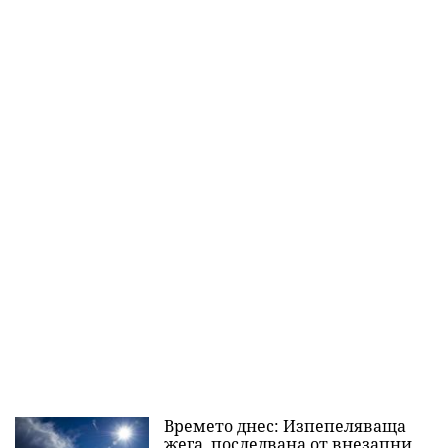
Времето днес: Изпепеляваща
жега, последвана от внезапни