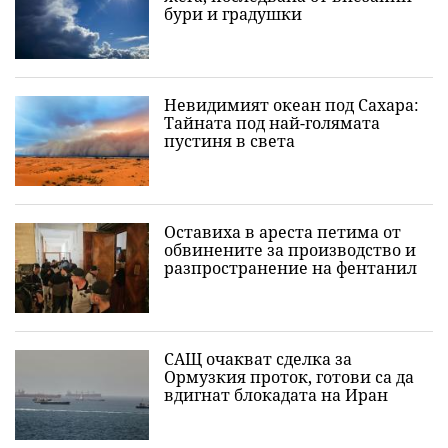
бури и градушки
Невидимият океан под Сахара:
Тайната под най-голямата
пустиня в света
Оставиха в ареста петима от
обвинените за производство и
разпространение на фентанил
САЩ очакват сделка за
Ормузкия проток, готови са да
вдигнат блокадата на Иран