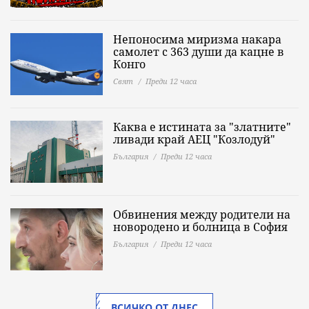
Непоносима миризма накара
самолет с 363 души да кацне в
Конго
Свят
Преди 12 часа
Каква е истината за "златните"
ливади край АЕЦ "Козлодуй"
България
Преди 12 часа
Обвинения между родители на
новородено и болница в София
България
Преди 12 часа
ВСИЧКО ОТ ДНЕС