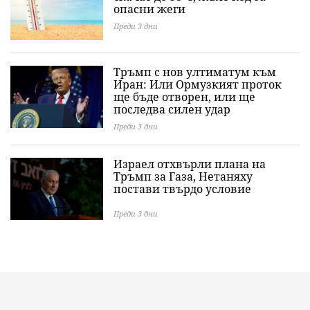
опасни жеги
Преди 3 дни
Тръмп с нов ултиматум към
Иран: Или Ормузкият проток
ще бъде отворен, или ще
последва силен удар
Преди 3 дни
Израел отхвърли плана на
Тръмп за Газа, Нетаняху
постави твърдо условие
Преди 3 дни