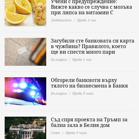
Учени с предупреждение:
Вижте какво се случва с мозъка
при липса на витамин C
Любопитно
Преди 1 час
Загубили сте банковата си карта
в чужбина? Правилото, което
ще ви спести много пари
България
Преди 1 час
Обгорели банкноти върху
тялото на бизнесмена в Банкя
България
Преди 9 часа
Съд спря проекта на Тръмп за
бална зала в Белия дом
Свят
Преди 9 часа