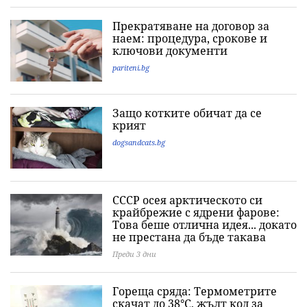
Прекратяване на договор за
наем: процедура, срокове и
ключови документи
pariteni.bg
Защо котките обичат да се
крият
dogsandcats.bg
СССР осея арктическото си
крайбрежие с ядрени фарове:
Това беше отлична идея... докато
не престана да бъде такава
Преди 3 дни
Гореща сряда: Термометрите
скачат до 38°C, жълт код за