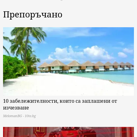
Препоръчано
10 забележителности, които са заплашени от
изчезване
MelomanBG - 10te.bg