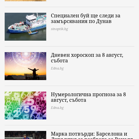
Специален буй ще следи за
замърсявания по Дунав
sinoptik.bg
Дневен хороскоп за 8 август,
събота
Edna.bg
Нумерологична прогноза за 8
август, събота
Edna.bg
Марка потвърди: Барселона и