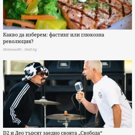
Какво да изберем: фастинг или глюкозна
революция?
MelomanBG - Sled5.bg
D2 и Део търсят заедно своята „Свобода“