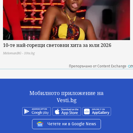
10-те най-горещи световни хита за юли 2026
MelomanBG - 10te.bg
Препоръчано от Content Exchange
Мобилното приложение на
Vesti.bg
Четете ни в Google News