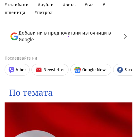
талибани
рубли
внос
газ
пшеница
петрол
Добави ни в предпочитани източници в
Google
Последвайте ни
Viber
Newsletter
Google News
Faceb
По темата