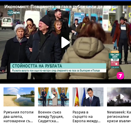
Румъния потопи
Военен съюз
Разрив в
Newsweek: Ка
два шлепа,
между Турция,
сърцето на
регионални
натоварени със
Саудитска
Европа между
кризи въвли
скали, в Дунав
Арабия и
Испания и
света в Трета
Пакистан
Италия
световна во