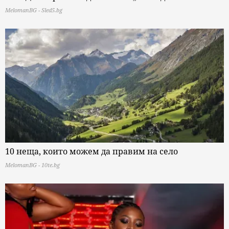
MelomanBG - Sled5.bg
10 неща, които можем да правим на село
MelomanBG - 10te.bg