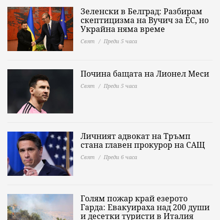
Зеленски в Белград: Разбирам
скептицизма на Вучич за ЕС, но
Украйна няма време
Свят
Преди 5 часа
Почина бащата на Лионел Меси
Свят
Преди 5 часа
Личният адвокат на Тръмп
стана главен прокурор на САЩ
Свят
Преди 6 часа
Голям пожар край езерото
Гарда: Евакуираха над 200 души
и десетки туристи в Италия