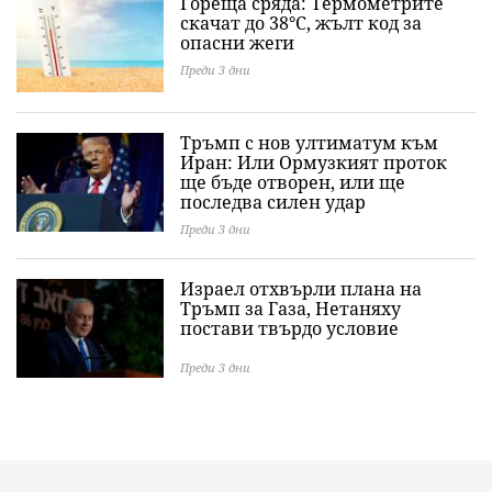
Гореща сряда: Термометрите
скачат до 38°C, жълт код за
опасни жеги
Преди 3 дни
Тръмп с нов ултиматум към
Иран: Или Ормузкият проток
ще бъде отворен, или ще
последва силен удар
Преди 3 дни
Израел отхвърли плана на
Тръмп за Газа, Нетаняху
постави твърдо условие
Преди 3 дни