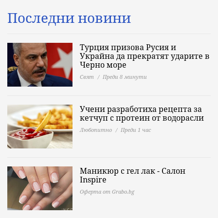
Последни новини
Турция призова Русия и
Украйна да прекратят ударите в
Черно море
Свят
Преди 8 минути
Учени разработиха рецепта за
кетчуп с протеин от водорасли
Любопитно
Преди 1 час
Маникюр с гел лак - Салон
Inspire
Оферта от Grabo.bg