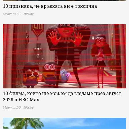
10 признака, че връзката ви е токсична
MelomanBG - 10te.bg
10 филма, които ще можем да гледаме през август
2026 в HBO Max
MelomanBG - 10te.bg