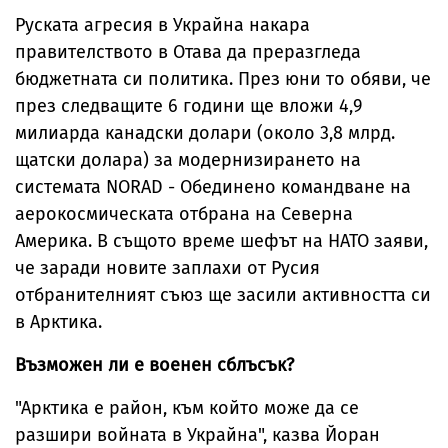
Руската агресия в Украйна накара
правителството в Отава да преразгледа
бюджетната си политика. През юни то обяви, че
през следващите 6 години ще вложи 4,9
милиарда канадски долари (около 3,8 млрд.
щатски долара) за модернизирането на
системата NORAD - Обединено командване на
аерокосмическата отбрана на Северна
Америка. В същото време шефът на НАТО заяви,
че заради новите заплахи от Русия
отбранителният съюз ще засили активността си
в Арктика.
Възможен ли е военен сблъсък?
"Арктика е район, към който може да се
разшири войната в Украйна", казва Йоран