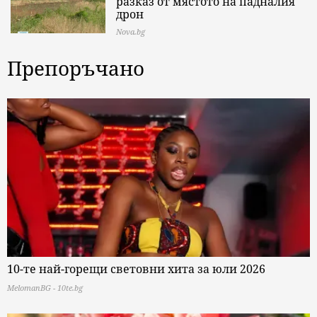
разказ от мястото на падналия
дрон
Nova.bg
Препоръчано
10-те най-горещи световни хита за юли 2026
MelomanBG - 10te.bg