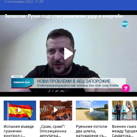
5 септември 2022, 11:39
Испания въведе
„Срам, срам!“:
Румъния потопи
Военен съюз
граничен
Опозиционна
два шлепа,
между Турция
контрол с
депутатка
натоварени със
Саудитска