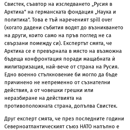
Свистек, съавтор на изследването „Русия в
Арктика" на германската фондация „Наука и
политика". Това е тъй нареченият spill over
(когато дадени събития водят до възникването
на други, които само на пръв поглед не са
свързани помежду си). Експертът смята, че
Арктика се е превърнала в място на възможна
бъдеща конфронтация поради мащабната ѝ
милитаризация, най-вече от страна на Русия.
Едно военно стълкновение би могло да бъде
причинено не непременно от съзнателни
действия, а от човешки грешки или
неразбиране на действията на
противоположната страна, допълва Свистек.
Друг експерт смята, че през последните години
Северноатлантическият съюз НАТО напълно е