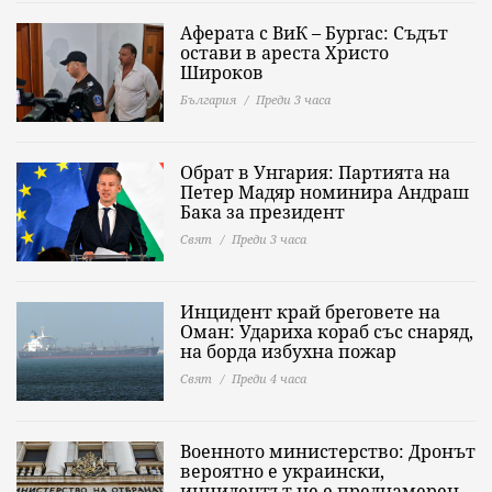
Аферата с ВиК – Бургас: Съдът
остави в ареста Христо
Широков
България
Преди 3 часа
Обрат в Унгария: Партията на
Петер Мадяр номинира Андраш
Бака за президент
Свят
Преди 3 часа
Инцидент край бреговете на
Оман: Удариха кораб със снаряд,
на борда избухна пожар
Свят
Преди 4 часа
Военното министерство: Дронът
вероятно е украински,
инцидентът не е преднамерен