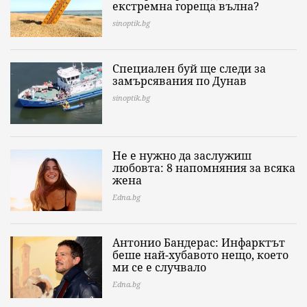
екстремна гореща вълна?
sinoptik.bg
Специален буй ще следи за
замърсявания по Дунав
sinoptik.bg
Не е нужно да заслужиш
любовта: 8 напомняния за всяка
жена
Edna.bg
Антонио Бандерас: Инфарктът
беше най-хубавото нещо, което
ми се е случвало
Edna.bg