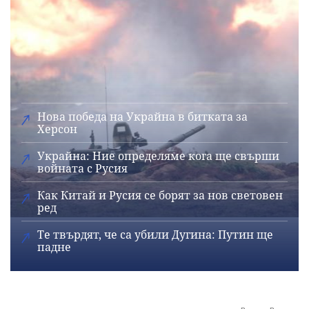
Нова победа на Украйна в битката за
Херсон
Украйна: Ние определяме кога ще свърши
войната с Русия
Как Китай и Русия се борят за нов световен
ред
Те твърдят, че са убили Дугина: Путин ще
падне