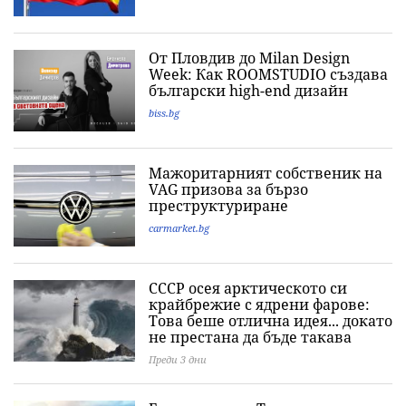
От Пловдив до Milan Design
Week: Как ROOMSTUDIO създава
български high-end дизайн
biss.bg
Мажоритарният собственик на
VAG призова за бързо
преструктуриране
carmarket.bg
СССР осея арктическото си
крайбрежие с ядрени фарове:
Това беше отлична идея... докато
не престана да бъде такава
Преди 3 дни