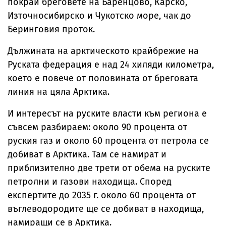
покрай бреговете на Баренцово, Карско,
Източносибирско и Чукотско море, чак до
Беринговия проток.
Дължината на арктическото крайбрежие на
Руската федерация е над 24 хиляди километра,
което е повече от половината от бреговата
линия на цяла Арктика.
И интересът на руските власти към региона е
съвсем разбираем: около 90 процента от
руския газ и около 60 процента от петрола се
добиват в Арктика. Там се намират и
приблизително две трети от обема на руските
петролни и газови находища. Според
експертите до 2035 г. около 60 процента от
въглеводородите ще се добиват в находища,
намиращи се в Арктика.