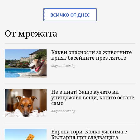
ВСИЧКО ОТ ДНЕС
От мрежата
Какви опасности за животните
крият басейните през лятото
dogsandcats.bg
Не е инат! Защо кучето ви
унищожава вещи, когато остане
само
dogsandcats.bg
Европа гори. Колко уязвима е
България при следващата