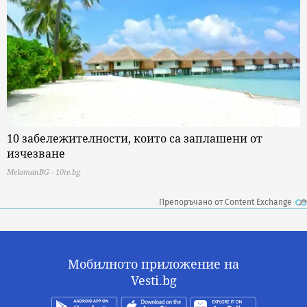
10 забележителности, които са заплашени от
изчезване
MelomanBG - 10te.bg
Препоръчано от Content Exchange
Мобилното приложение на
Vesti.bg