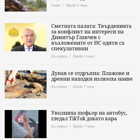
Свят
Преди 6 часа
Сметната палата: Твърденията
за конфликт на интереси на
Димитър Главчев с
възложените от НС одити са
спекулативни
България
Преди 6 часа
Дунав се отдръпна: Плажове и
древни находки излязоха наяве
България
Преди 7 часа
Уволниха шофьор на автобус,
гледал TikTok докато кара
България
Преди 7 часа