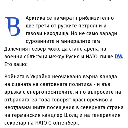
Италия
замери с яйца
скали, в Дунав
Арабия и
премиера на
Пакистан
В
Косово
Арктика се намират приблизително
две трети от руските петролни и
газови находища. Но не само заради
суровините и минералите там
Далечният север може да стане арена на
военни сблъсъци между Русия и НАТО, пише
DW.
Ето защо:
Войната в Украйна неочаквано върна Канада
на сцената на световната политика - и във
връзка с енергоносителите, и по въпросите на
отбраната. За това говорят красноречиво и
неотдавнашните посещения в северната страна
на германския канцлер Шолц и на генералния
секретар на НАТО Столтенберг.