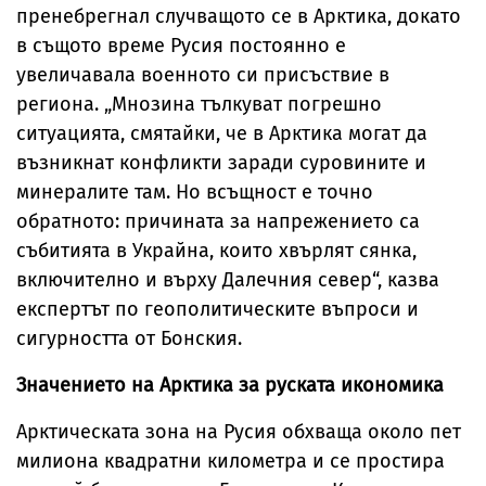
пренебрегнал случващото се в Арктика, докато
в същото време Русия постоянно е
увеличавала военното си присъствие в
региона. „Мнозина тълкуват погрешно
ситуацията, смятайки, че в Арктика могат да
възникнат конфликти заради суровините и
минералите там. Но всъщност е точно
обратното: причината за напрежението са
събитията в Украйна, които хвърлят сянка,
включително и върху Далечния север“, казва
експертът по геополитическите въпроси и
сигурността от Бонския.
Значението на Арктика за руската икономика
Арктическата зона на Русия обхваща около пет
милиона квадратни километра и се простира