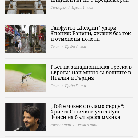
България
Преди 4 часа
Тайфунът „Долфин“ удари
Япония: Ранени, хиляди без ток
и отменени полети
Свят
Преди 4 часа
Ръст на западнонилска треска в
Европа: Най-много са болните в
Италия и Гърция
Свят
Преди 5 часа
„Той е човек с голямо сърце“:
Христо Стоичков учил Луис
Фонси на българска музика
Любопитно
Преди 5 часа