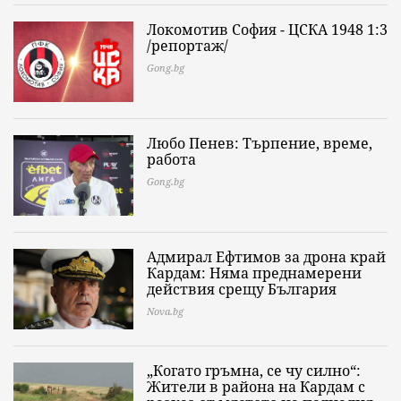
Локомотив София - ЦСКА 1948 1:3
/репортаж/
Gong.bg
Любо Пенев: Търпение, време,
работа
Gong.bg
Адмирал Ефтимов за дрона край
Кардам: Няма преднамерени
действия срещу България
Nova.bg
„Когато гръмна, се чу силно“:
Жители в района на Кардам с