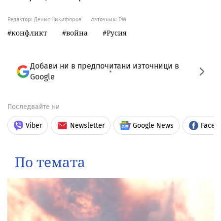
Редактор: Денис Никифоров
Източник:
DW
конфликт
война
Русия
Добави ни в предпочитани източници в
Google
Последвайте ни
Viber
Newsletter
Google News
Faceb
По темата