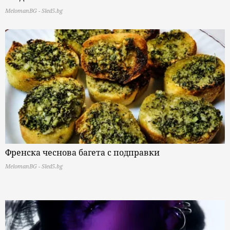
MelomanBG - Sled5.bg
Френска чеснова багета с подправки
MelomanBG - Sled5.bg