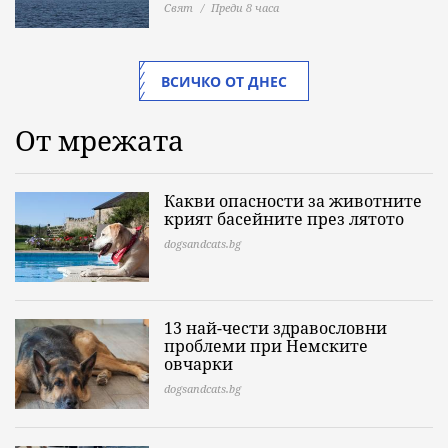
Свят
Преди 8 часа
ВСИЧКО ОТ ДНЕС
От мрежата
Какви опасности за животните
крият басейните през лятото
dogsandcats.bg
13 най-чести здравословни
проблеми при Немските
овчарки
dogsandcats.bg