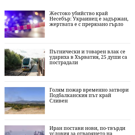
Жестоко убийство край
Несебър: Украинец е задържан,
жертвата е с прерязано гърло
Пътнически и товарен влак се
удариха в Хърватия, 25 души са
пострадали
Голям пожар временно затвори
Подбалканския път край
Сливен
Иран постави нови, по-твърди
условия за отварянето на