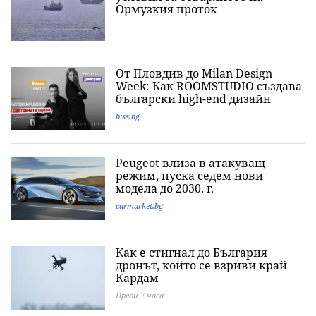
Ормузкия проток
От Пловдив до Milan Design
Week: Как ROOMSTUDIO създава
български high-end дизайн
biss.bg
Peugeot влиза в атакуващ
режим, пуска седем нови
модела до 2030. г.
carmarket.bg
Как е стигнал до България
дронът, който се взриви край
Кардам
Преди 7 часа