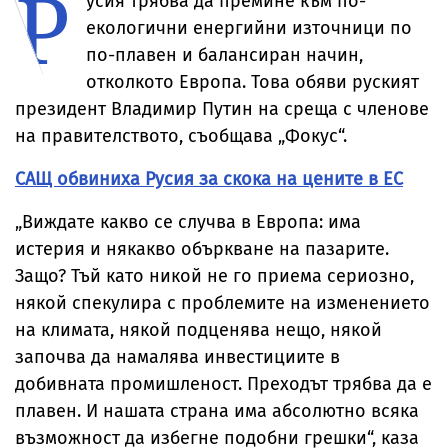
Р
усия трябва да премине към по-
екологични енергийни източници по
по-плавен и балансиран начин,
отколкото Европа. Това обяви руският
президент Владимир Путин на среща с членове
на правителството, съобщава „Фокус“.
САЩ обвиниха Русия за скока на цените в ЕС
„Виждате какво се случва в Европа: има
истерия и някакво объркване на пазарите.
Защо? Тъй като никой не го приема сериозно,
някой спекулира с проблемите на изменението
на климата, някой подценява нещо, някой
започва да намалява инвестициите в
добивната промишленост. Преходът трябва да е
плавен. И нашата страна има абсолютно всяка
възможност да избегне подобни грешки“, каза