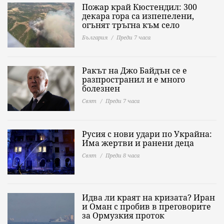
Пожар край Кюстендил: 300
декара гора са изпепелени,
огънят тръгна към село
България
Преди 7 часа
Ракът на Джо Байдън се е
разпространил и е много
болезнен
Свят
Преди 7 часа
Русия с нови удари по Украйна:
Има жертви и ранени деца
Свят
Преди 8 часа
Идва ли краят на кризата? Иран
и Оман с пробив в преговорите
за Ормузкия проток