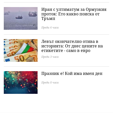
Иран с ултиматум за Ормузкия
проток: Ето какво поиска от
Тръмп
Преди 6 часа
Левът окончателно отива в
историята: Oт днес цените на
етикетите - само в евро
Преди 3 часа
Празник е! Кой има имен ден
Преди 8 часа