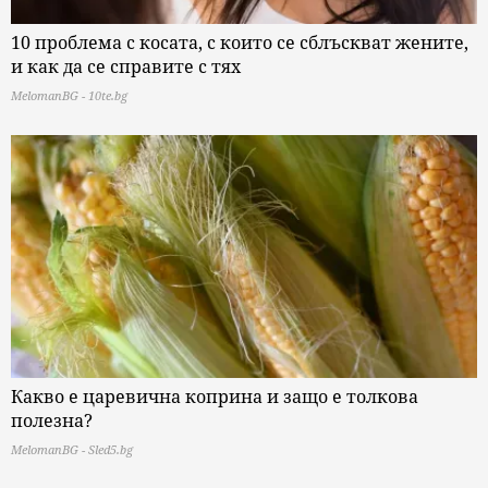
10 проблема с косата, с които се сблъскват жените,
и как да се справите с тях
MelomanBG - 10te.bg
Какво е царевична коприна и защо е толкова
полезна?
MelomanBG - Sled5.bg