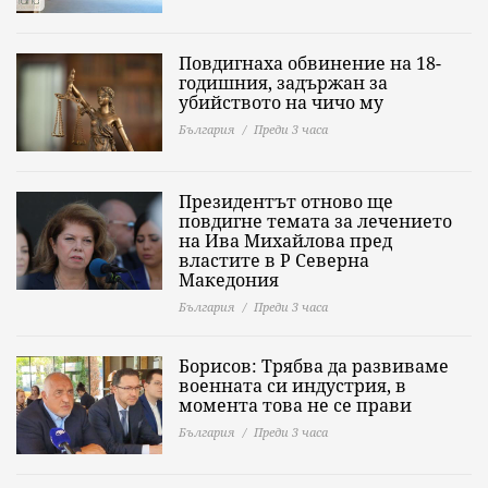
Повдигнаха обвинение на 18-
годишния, задържан за
убийството на чичо му
България
Преди 3 часа
Президентът отново ще
повдигне темата за лечението
на Ива Михайлова пред
властите в Р Северна
Македония
България
Преди 3 часа
Борисов: Трябва да развиваме
военната си индустрия, в
момента това не се прави
България
Преди 3 часа