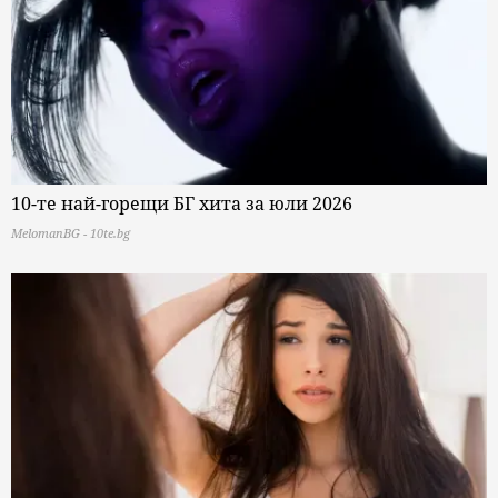
10-те най-горещи БГ хита за юли 2026
MelomanBG - 10te.bg