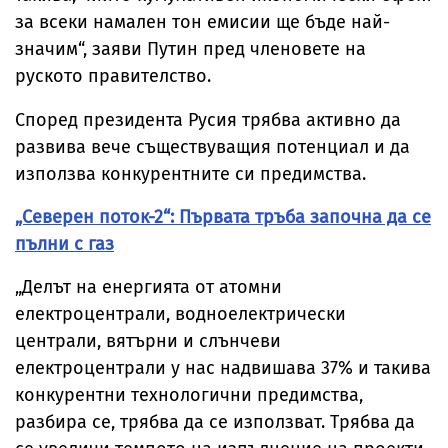
за всеки намален тон емисии ще бъде най-
значим“, заяви Путин пред членовете на
руското правителство.
Според президента Русия трябва активно да
развива вече съществуващия потенциал и да
използва конкурентните си предимства.
„Северен поток-2“: Първата тръба започна да се
пълни с газ
„Делът на енергията от атомни
електроцентрали, водноелектрически
централи, вятърни и слънчеви
електроцентрали у нас надвишава 37% и такива
конкурентни технологични предимства,
разбира се, трябва да се използват. Трябва да