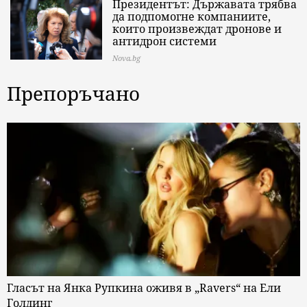
Президентът: Държавата трябва
да подпомогне компаниите,
които произвеждат дронове и
антидрон системи
Nova.bg
Препоръчано
Гласът на Янка Рупкина оживя в „Ravers“ на Ели
Голдинг