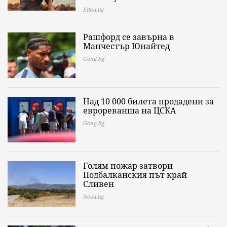
Edna.bg
Рашфорд се завърна в
Манчестър Юнайтед
Gong.bg
Над 10 000 билета продадени за
еврореванша на ЦСКА
Gong.bg
Голям пожар затвори
Подбалканския път край
Сливен
Nova.bg