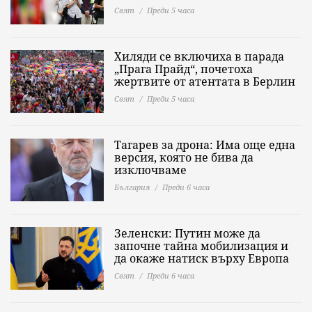
Свят
Преди 5 часа
Хиляди се включиха в парада
„Прага Прайд“, почетоха
жертвите от атентата в Берлин
Свят
Преди 5 часа
Тагарев за дрона: Има още една
версия, която не бива да
изключваме
България
Преди 6 часа
Зеленски: Путин може да
започне тайна мобилизация и
да окаже натиск върху Европа
Свят
Преди 6 часа