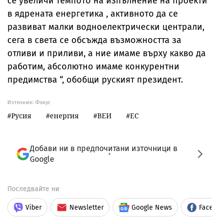
се увеличи темпото на изпълнение на проекти
в ядрената енергетика , активното да се
развиват малки водноелектрически централи,
сега в света се обсъжда възможността за
отливи и приливи, а ние имаме върху какво да
работим, абсолютно имаме конкурентни
предимства “, обобщи руският президент.
Източник:
Фокус
Русия
енергия
ВЕИ
ЕС
Добави ни в предпочитани източници в
Google
Последвайте ни
Viber
Newsletter
Google News
Faceb