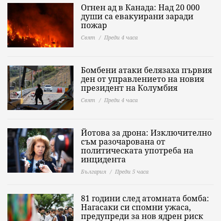
Огнен ад в Канада: Над 20 000
души са евакуирани заради
пожар
Свят
Преди 4 часа
Бомбени атаки белязаха първия
ден от управлението на новия
президент на Колумбия
Свят
Преди 4 часа
Йотова за дрона: Изключително
съм разочарована от
политическата употреба на
инцидента
България
Преди 5 часа
81 години след атомната бомба:
Нагасаки си спомни ужаса,
предупреди за нов ядрен риск