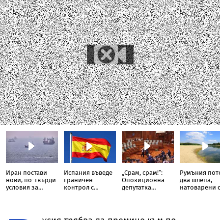
Иран постави
Испания въведе
„Срам, срам!“:
Румъния пот
нови, по-твърди
граничен
Опозиционна
два шлепа,
условия за
контрол с
депутатка
натоварени 
отварянето на
Италия
замери с яйца
скали, в Дуна
Ормузкия
премиера на
проток
Косово