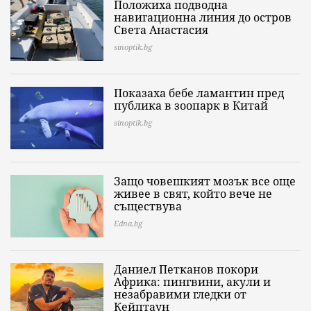
Положиха подводна
навигационна линия до остров
Света Анастасия
sinoptik.bg
Показаха бебе ламантин пред
публика в зоопарк в Китай
sinoptik.bg
Защо човешкият мозък все още
живее в свят, който вече не
съществува
Edna.bg
Даниел Петканов покори
Африка: пингвини, акули и
незабравими гледки от
Кейптаун