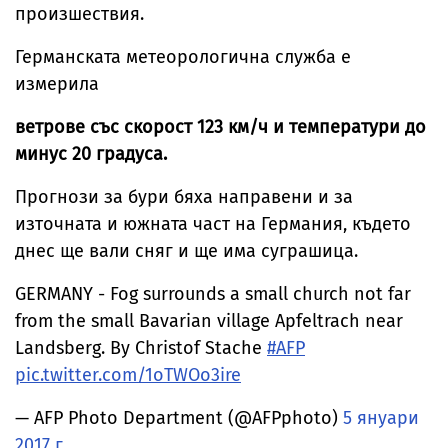
произшествия.
Германската метеорологична служба е
измерила
ветрове със скорост 123 км/ч и температури до
минус 20 градуса.
Прогнози за бури бяха направени и за
източната и южната част на Германия, където
днес ще вали сняг и ще има суграшица.
GERMANY - Fog surrounds a small church not far
from the small Bavarian village Apfeltrach near
Landsberg. By Christof Stache
#AFP
pic.twitter.com/1oTWOo3ire
— AFP Photo Department (@AFPphoto)
5 януари
2017 г.