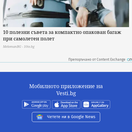
10 полезни съвета за компактно опакован багаж
при самолетен полет
MelomanBG - 10te.bg
Препоръчано от Content Exchange
Мобилното приложение на
Vesti.bg
Четете ни в Google News