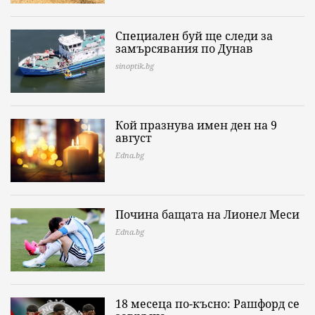
Специален буй ще следи за
замърсявания по Дунав
sinoptik.bg
Кой празнува имен ден на 9
август
Edna.bg
Почина бащата на Лионел Меси
Edna.bg
18 месеца по-късно: Рашфорд се