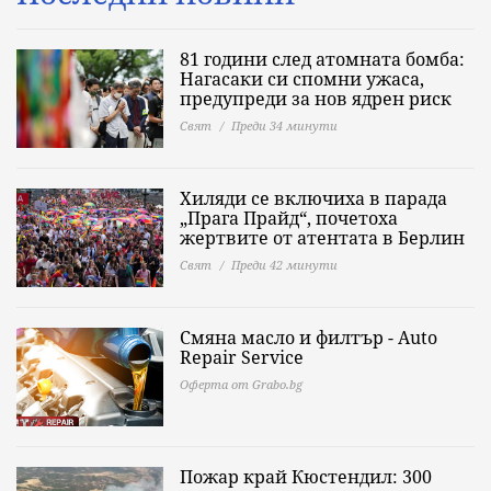
81 години след атомната бомба:
Нагасаки си спомни ужаса,
предупреди за нов ядрен риск
Свят
Преди 34 минути
Хиляди се включиха в парада
„Прага Прайд“, почетоха
жертвите от атентата в Берлин
Свят
Преди 42 минути
Смяна масло и филтър - Auto
Repair Service
Оферта от Grabo.bg
Пожар край Кюстендил: 300