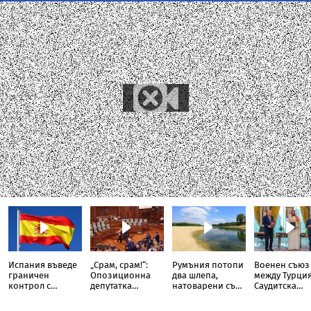
Испания въведе
„Срам, срам!“:
Румъния потопи
Военен съюз
граничен
Опозиционна
два шлепа,
между Турция
контрол с
депутатка
натоварени със
Саудитска
Италия
замери с яйца
скали, в Дунав
Арабия и
премиера на
Пакистан