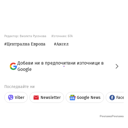
Редактор: Виолета Русенова
Източник:
БТА
Централна Европа
Аксел
Добави ни в предпочитани източници в
Google
Последвайте ни
Viber
Newsletter
Google News
Faceb