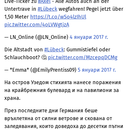
Live-Ticker zu
#Axel
- Alle Autos auch an der
Untertrave in
#Lübeck
wegfahren! Pegel jetzt über
1,50 Meter
https://t.co/wSo4lzIhUl
pic.twitter.com/4oLVWgtjzA
— LN_Online (@LN_Online)
4 януари 2017 г.
Die Altstadt von
#Lübeck
: Gummistiefel oder
Schlauchboot? 🤔
pic.twitter.com/MzcepqDCMg
— *Emma* (@EmilyPrentiss09)
5 януари 2017 г.
На остров Узедом стихията нанесе поражения
на крайбрежния булевард и на павилиони за
храна.
През последните дни Германия беше
връхлетяна от силни ветрове и скована от
заледявания, които доведоха до десетки пътни