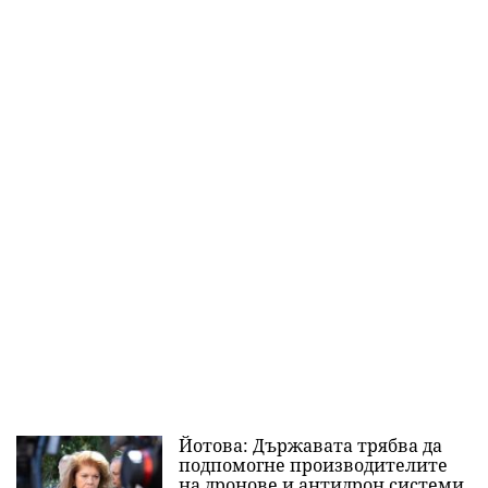
Йотова: Държавата трябва да
подпомогне производителите
на дронове и антидрон системи