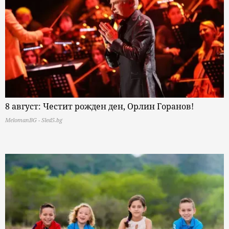
8 август: Честит рожден ден, Орлин Горанов!
MelomanBG - Sled5.bg