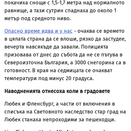
покачиха снощи с 1,5-1,7 метра над нормалното
равнище, а тази сутрин спаднаха до около 1
метър под средното ниво.
Опасно време идва и у нас
- очаква се времето
в цялата страна да се влоши, рязко да застудее,
вечерта навсякъде да завали. Полицията
призовава от днес до събота да не се пътува в
Североизточна България, а 3000 снегорина са в
готовност. В края на седмицата се очакват
температури под минус 20 градуса.
Наводненията отнесоха коли в градовете
Любек и Фленсбург, а части от включения в
списъка на Световното наследство стар град на
Любек станаха непроходими за пешеходци.