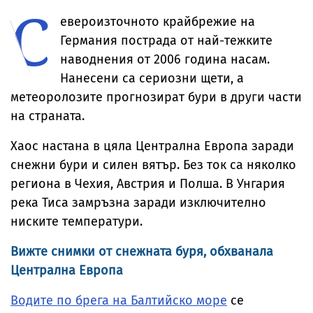
С
Косово
евероизточното крайбрежие на
Германия пострада от най-тежките
наводнения от 2006 година насам.
Нанесени са сериозни щети, а
метеоролозите прогнозират бури в други части
на страната.
Хаос настана в цяла Централна Европа заради
снежни бури и силен вятър. Без ток са няколко
региона в Чехия, Австрия и Полша. В Унгария
река Тиса замръзна заради изключително
ниските температури.
Вижте снимки от снежната буря, обхванала
Централна Европа
Водите по брега на Балтийско море
се