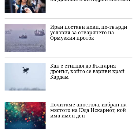
Иран постави нови, по-твърди
условия за отварянето на
Ормузкия проток
Как е стигнал до България
дронът, който се взриви край
Кардам
Почитаме апостола, избран на
мястото на Юда Искариот, кой
има имен ден