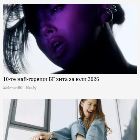
10-те най-горещи БГ хита за юли 2026
MelomanBG - 10te.bg