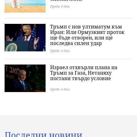
Преди 4 дни
Тръмп с нов ултиматум към
Иран: Или Ормузкият проток
ще бъде отворен, или ще
последва силен удар
Преди 4 дни
Израел отхвърли плана на
Тръмп за Газа, Нетаняху
постави твърдо условие
Преди 4 дни
Последни новини