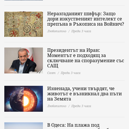
Неразгаданият шифър: Защо
дори изкуственият интелект се
препъна в Ръкописа на Войнич?
Любопитно
Преди 3 часа
Президентът на Иран:
Моментът е подходящ за
сключване на споразумение със
САЩ
Свят
Преди 3 часа
Изненада, учени твърдят, че
животът е възникнал два пъти
на Земята
Любопитно
Преди 3 часа
В Одеса: На плажа под