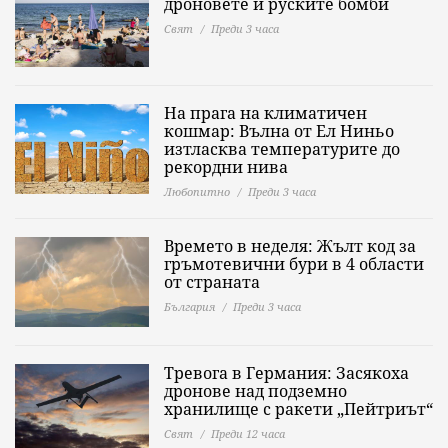
дроновете и руските бомби
Свят
Преди 3 часа
На прага на климатичен
кошмар: Вълна от Ел Ниньо
изтласква температурите до
рекордни нива
Любопитно
Преди 3 часа
Времето в неделя: Жълт код за
гръмотевични бури в 4 области
от страната
България
Преди 3 часа
Тревога в Германия: Засякоха
дронове над подземно
хранилище с ракети „Пейтриът“
Свят
Преди 12 часа