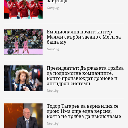
завръща
Gong.bg
Емоционална почит: Интер
Маями скърби заедно с Меси за
баща му
Gong.bg
Президентът: Държавата трябва
да подпомогне компаниите,
които произвеждат дронове и
антидрон системи
Nova.bg
Тодор Тагарев за взривилия се
дрон: Има още една версия,
която не трябва да изключваме
Nova.bg