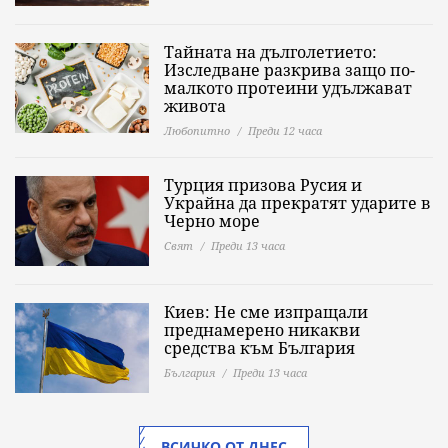
Тайната на дълголетието:
Изследване разкрива защо по-
малкото протеини удължават
живота
Любопитно
Преди 12 часа
Турция призова Русия и
Украйна да прекратят ударите в
Черно море
Свят
Преди 13 часа
Киев: Не сме изпращали
преднамерено никакви
средства към България
България
Преди 13 часа
ВСИЧКО ОТ ДНЕС