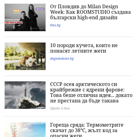
От Пловдив до Milan Design
Week: Как ROOMSTUDIO създава
български high-end дизайн
biss.bg
10 породи кучета, които не
понасят летните жеги
dogsandcats.bg
СССР осея арктическото си
крайбрежие с ядрени фарове:
Това беше отлична идея... докато
не престана да бъде такава
Преди 4 дни
Гореща сряда: Термометрите
скачат до 38°C, жълт код за
опасни жеги