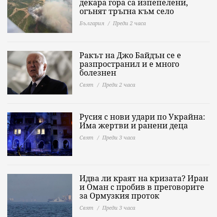
декара гора са изпепелени,
огънят тръгна към село
България
Преди 2 часа
Ракът на Джо Байдън се е
разпространил и е много
болезнен
Свят
Преди 2 часа
Русия с нови удари по Украйна:
Има жертви и ранени деца
Свят
Преди 3 часа
Идва ли краят на кризата? Иран
и Оман с пробив в преговорите
за Ормузкия проток
Свят
Преди 3 часа