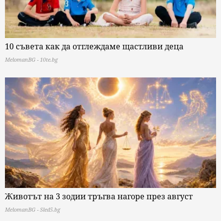
10 съвета как да отглеждаме щастливи деца
MelomanBG - 10te.bg
Животът на 3 зодии тръгва нагоре през август
MelomanBG - Sled5.bg