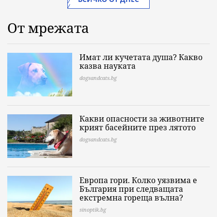
От мрежата
Имат ли кучетата душа? Какво
казва науката
dogsandcats.bg
Какви опасности за животните
крият басейните през лятото
dogsandcats.bg
Европа гори. Колко уязвима е
България при следващата
екстремна гореща вълна?
sinoptik.bg