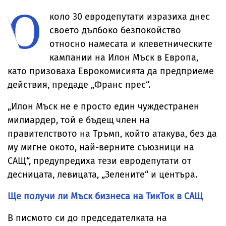
О
Японско море
за остри липси в
се е случвало
Пентагона
коло 30 евродепутати изразиха днес
своето дълбоко безпокойство
относно намесата и клеветническите
кампании на Илон Мъск в Европа,
като призоваха Еврокомисията да предприеме
действия, предаде „Франс прес“.
„Илон Мъск не е просто един чуждестранен
милиардер, той е бъдещ член на
правителството на Тръмп, който атакува, без да
му мигне окото, най-верните съюзници на
САЩ“, предупредиха тези евродепутати от
десницата, левицата, „Зелените“ и центъра.
Ще получи ли Мъск бизнеса на ТикТок в САЩ
В писмото си до председателката на