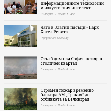
информационните технологии
и изкуствения интелект
България
Преди 4 часа
Лято в Златни пясъци - Парк
Хотел Ревита
Оферта от Grabo.bg
Стълб дим над София, пожар в
столичен квартал
България
Преди 8 часа
Огромен пожар временно
блокира АМ „Тракия“ до
отбивката за Велинград
България
Преди 9 часа