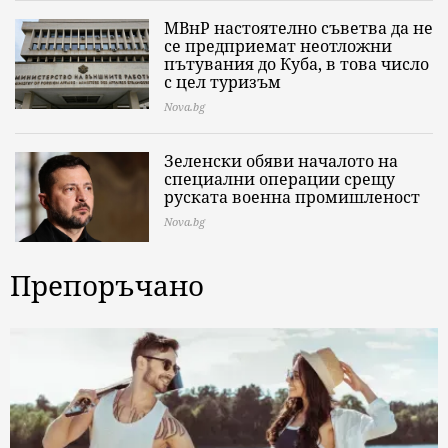
МВнР настоятелно съветва да не
се предприемат неотложни
пътувания до Куба, в това число
с цел туризъм
Nova.bg
Зеленски обяви началото на
специални операции срещу
руската военна промишленост
Nova.bg
Препоръчано