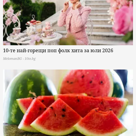
10-те най-горещи поп фолк хита за юли 2026
MelomanBG - 10te.bg