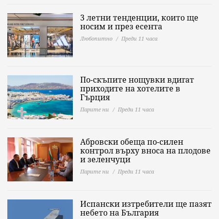
3 летни тенденции, които ще
носим и през есента
Любопитно
Преди 11 часа
По-скъпите нощувки вдигат
приходите на хотелите в
Гърция
Парите ни
Преди 11 часа
Абровски обеща по-силен
контрол върху вноса на плодове
и зеленчуци
Парите ни
Преди 11 часа
Испански изтребители ще пазят
небето на България