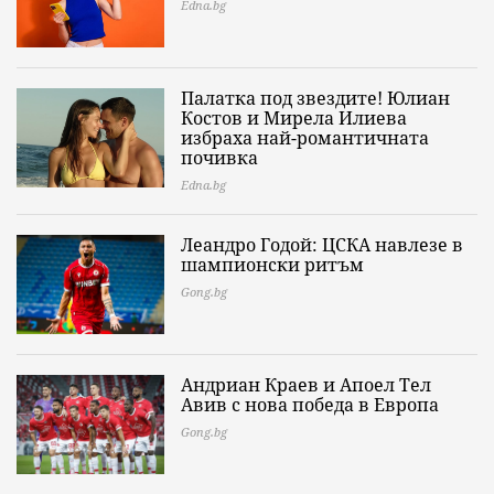
Edna.bg
Палатка под звездите! Юлиан
Костов и Мирела Илиева
избраха най-романтичната
почивка
Edna.bg
Леандро Годой: ЦСКА навлезе в
шампионски ритъм
Gong.bg
Андриан Краев и Апоел Тел
Авив с нова победа в Европа
Gong.bg