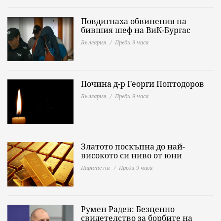
Повдигнаха обвинения на
бившия шеф на ВиК-Бургас
България
Преди 9 часа
Почина д-р Георги Поптодоров
България
Преди 9 часа
Златото поскъпна до най-
високото си ниво от юни
Парите ни
Преди 9 часа
Румен Радев: Безценно
свидетелство за борбите на