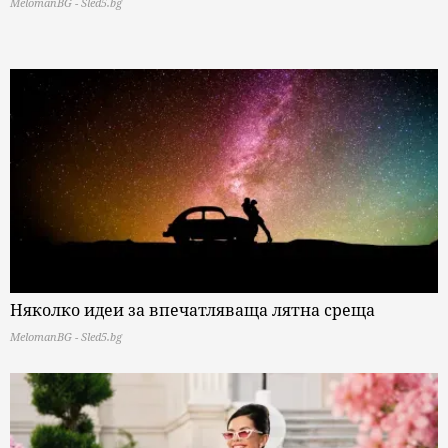
MelomanBG - Sled5.bg
Няколко идеи за впечатляваща лятна среща
MelomanBG - Sled5.bg