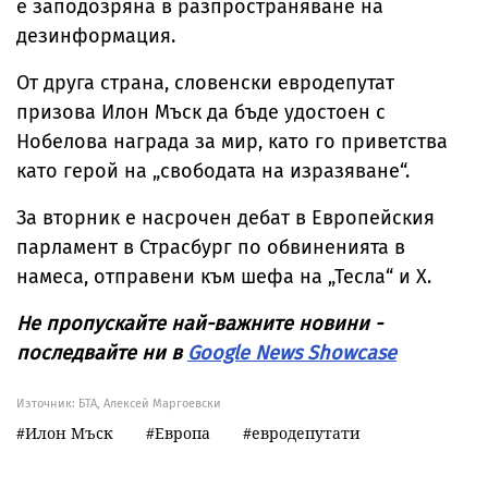
е заподозряна в разпространяване на
дезинформация.
От друга страна, словенски евродепутат
призова Илон Мъск да бъде удостоен с
Нобелова награда за мир, като го приветства
като герой на „свободата на изразяване“.
За вторник е насрочен дебат в Европейския
парламент в Страсбург по обвиненията в
намеса, отправени към шефа на „Тесла“ и X.
Не пропускайте най-важните новини -
последвайте ни в
Google News Showcase
Източник:
БТА, Алексей Маргоевски
Илон Мъск
Европа
евродепутати