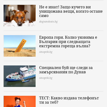
Не е инат! Защо кучето ви
унищожава вещи, когато остане
само
dogsandcats.bg
Европа гори. Колко уязвима е
България при следващата
екстремна гореща вълна?
sinoptik.bg
Специален буй ще следи за
замърсявания по Дунав
sinoptik.bg
ТЕСТ: Какво издава телефонът
ти за теб?