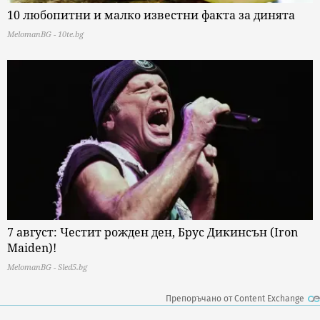
10 любопитни и малко известни факта за динята
MelomanBG - 10te.bg
7 август: Честит рожден ден, Брус Дикинсън (Iron
Maiden)!
MelomanBG - Sled5.bg
Препоръчано от Content Exchange