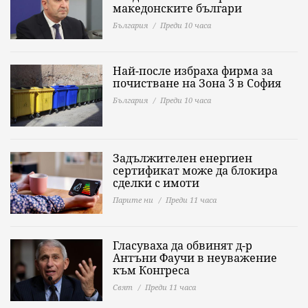
македонските българи
България
Преди 10 часа
Най-после избраха фирма за
почистване на Зона 3 в София
България
Преди 10 часа
Задължителен енергиен
сертификат може да блокира
сделки с имоти
Парите ни
Преди 11 часа
Гласуваха да обвинят д-р
Антъни Фаучи в неуважение
към Конгреса
Свят
Преди 11 часа