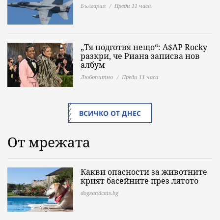
България
Преди 11 часа
„Тя подготвя нещо“: A$AP Rocky
разкри, че Риана записва нов
албум
Любопитно
Преди 11 часа
ВСИЧКО ОТ ДНЕС
От мрежата
Какви опасности за животните
крият басейните през лятото
dogsandcats.bg