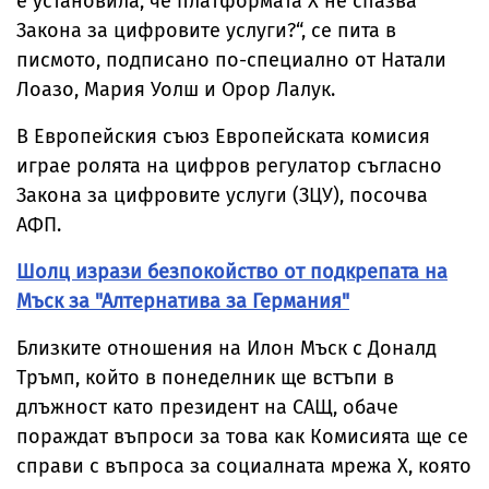
е установила, че платформата X не спазва
Закона за цифровите услуги?“, се пита в
писмото, подписано по-специално от Натали
Лоазо, Мария Уолш и Орор Лалук.
В Европейския съюз Европейската комисия
играе ролята на цифров регулатор съгласно
Закона за цифровите услуги (ЗЦУ), посочва
АФП.
Шолц изрази безпокойство от подкрепата на
Мъск за "Алтернатива за Германия"
Близките отношения на Илон Мъск с Доналд
Тръмп, който в понеделник ще встъпи в
длъжност като президент на САЩ, обаче
пораждат въпроси за това как Комисията ще се
справи с въпроса за социалната мрежа X, която