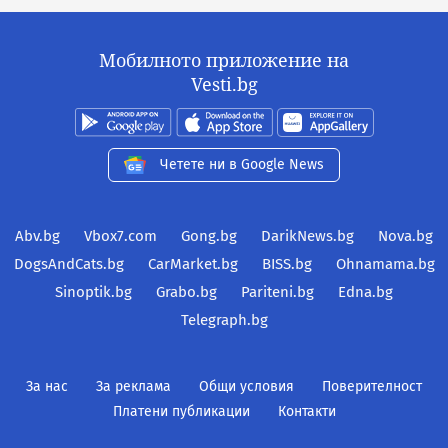
Мобилното приложение на
Vesti.bg
Четете ни в Google News
Abv.bg
Vbox7.com
Gong.bg
DarikNews.bg
Nova.bg
DogsAndCats.bg
CarMarket.bg
BISS.bg
Ohnamama.bg
Sinoptik.bg
Grabo.bg
Pariteni.bg
Edna.bg
Telegraph.bg
За нас
За реклама
Общи условия
Поверителност
Платени публикации
Контакти