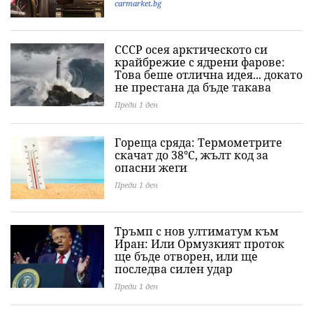
carmarket.bg
СССР осея арктическото си
крайбрежие с ядрени фарове:
Това беше отлична идея... докато
не престана да бъде такава
Преди 1 ден
Гореща сряда: Термометрите
скачат до 38°C, жълт код за
опасни жеги
Преди 1 ден
Тръмп с нов ултиматум към
Иран: Или Ормузкият проток
ще бъде отворен, или ще
последва силен удар
Преди 1 ден