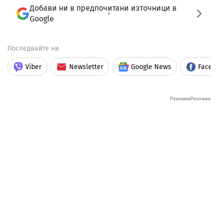
Добави ни в предпочитани източници в
Google
Последвайте ни
Viber
Newsletter
Google News
Faceb