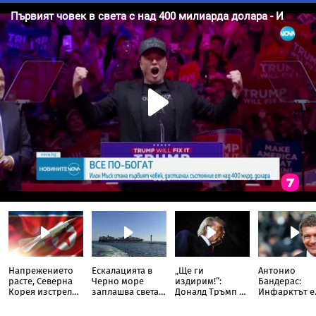
Напрежението
Ескалацията в
„Ще ги
Антонио
расте, Северна
Черно море
издирим!“:
Бандерас:
Корея изстреля
заплашва света с
Доналд Тръмп се
Инфарктът е
непозната
нова криза
ядоса след
най-хубавот
ракета над
изтекъл доклад
нещо, което 