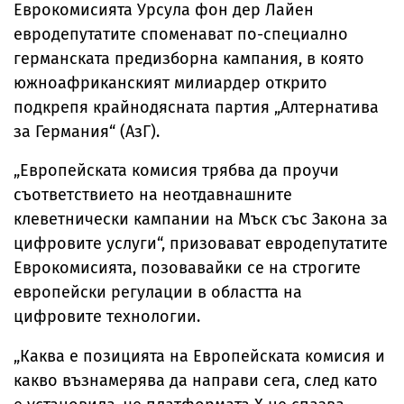
Еврокомисията Урсула фон дер Лайен
евродепутатите споменават по-специално
германската предизборна кампания, в която
южноафриканският милиардер открито
подкрепя крайнодясната партия „Алтернатива
за Германия“ (АзГ).
„Европейската комисия трябва да проучи
съответствието на неотдавнашните
клеветнически кампании на Мъск със Закона за
цифровите услуги“, призовават евродепутатите
Еврокомисията, позовавайки се на строгите
европейски регулации в областта на
цифровите технологии.
„Каква е позицията на Европейската комисия и
какво възнамерява да направи сега, след като