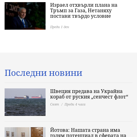
Израел отхвърли плана на
Тръмп за Газа, Нетаняху
постави твърдо условие
Преди 1 ден
Последни новини
Швеция предава на Украйна
кораб от руския „сенчест флот“
Свят
Преди 4 часа
Йотова: Нашата страна има
голям потенциал в сферата на