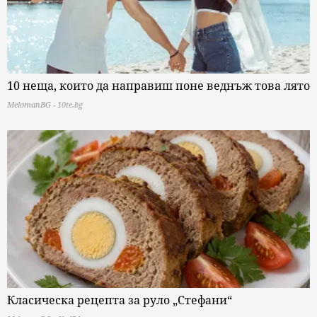
10 неща, които да направиш поне веднъж това лято
MelomanBG - 10te.bg
Класическа рецепта за руло „Стефани“