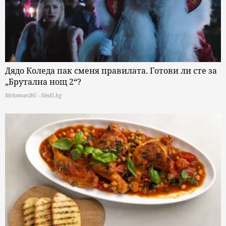
Дядо Коледа пак сменя правилата. Готови ли сте за
„Брутална нощ 2“?
MelomanBG - Sled5.bg