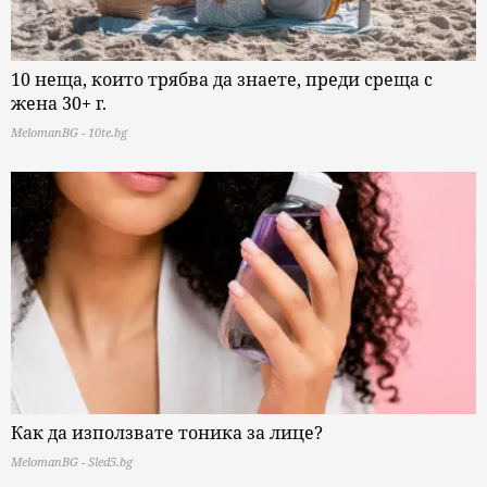
10 неща, които трябва да знаете, преди среща с
жена 30+ г.
MelomanBG - 10te.bg
Как да използвате тоника за лице?
MelomanBG - Sled5.bg