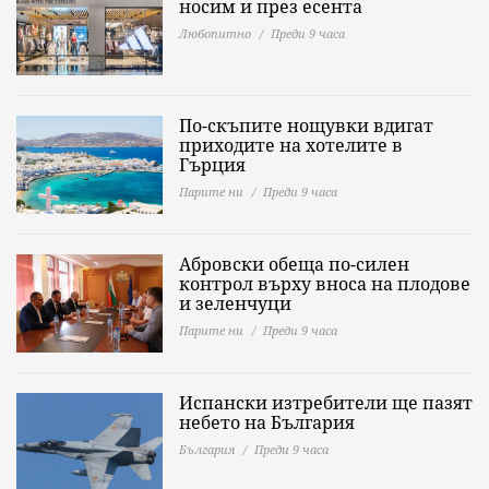
носим и през есента
Любопитно
Преди 9 часа
По-скъпите нощувки вдигат
приходите на хотелите в
Гърция
Парите ни
Преди 9 часа
Абровски обеща по-силен
контрол върху вноса на плодове
и зеленчуци
Парите ни
Преди 9 часа
Испански изтребители ще пазят
небето на България
България
Преди 9 часа