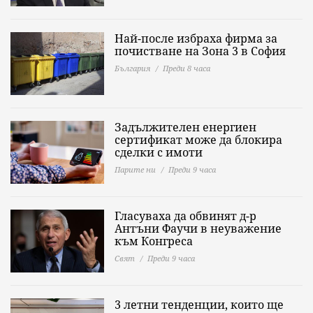
Най-после избраха фирма за
почистване на Зона 3 в София
България
Преди 8 часа
Задължителен енергиен
сертификат може да блокира
сделки с имоти
Парите ни
Преди 9 часа
Гласуваха да обвинят д-р
Антъни Фаучи в неуважение
към Конгреса
Свят
Преди 9 часа
3 летни тенденции, които ще