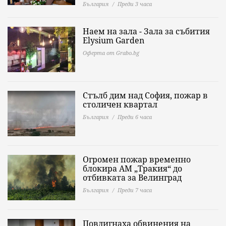
България
Преди 3 часа
Наем на зала - Зала за събития
Elysium Garden
Оферта от Grabo.bg
Стълб дим над София, пожар в
столичен квартал
България
Преди 6 часа
Огромен пожар временно
блокира АМ „Тракия“ до
отбивката за Велинград
България
Преди 7 часа
Повдигнаха обвинения на