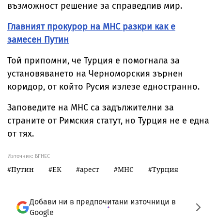
възможност решение за справедлив мир.
Главният прокурор на МНС разкри как е
замесен Путин
Той припомни, че Турция е помогнала за
установяването на Черноморския зърнен
коридор, от който Русия излезе едностранно.
Заповедите на МНС са задължителни за
страните от Римския статут, но Турция не е една
от тях.
Източник:
БГНЕС
Путин
ЕК
арест
МНС
Турция
Добави ни в предпочитани източници в
Google