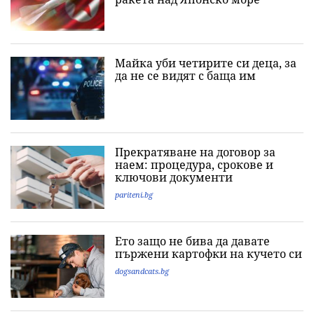
Майка уби четирите си деца, за
да не се видят с баща им
Прекратяване на договор за
наем: процедура, срокове и
ключови документи
pariteni.bg
Ето защо не бива да давате
пържени картофки на кучето си
dogsandcats.bg