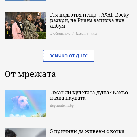
„Тя подготвя нещо“: A$AP Rocky
разкри, че Риана записва нов
албум
Любопитно
Преди 9 часа
ВСИЧКО ОТ ДНЕС
От мрежата
Имат ли кучетата душа? Какво
казва науката
dogsandcats.bg
5 причини да живеем с котка