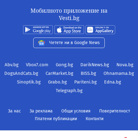
Мобилното приложение на
Vesti.bg
Четете ни в Google News
Abv.bg
Vbox7.com
Gong.bg
DarikNews.bg
Nova.bg
DogsAndCats.bg
CarMarket.bg
BISS.bg
Ohnamama.bg
Sinoptik.bg
Grabo.bg
Pariteni.bg
Edna.bg
Telegraph.bg
За нас
За реклама
Общи условия
Поверителност
Платени публикации
Контакти