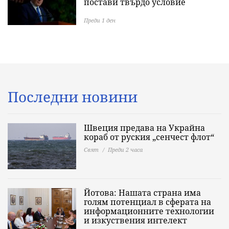
постави твърдо условие
Преди 1 ден
Последни новини
Швеция предава на Украйна
кораб от руския „сенчест флот“
Свят
Преди 2 часа
Йотова: Нашата страна има
голям потенциал в сферата на
информационните технологии
и изкуствения интелект