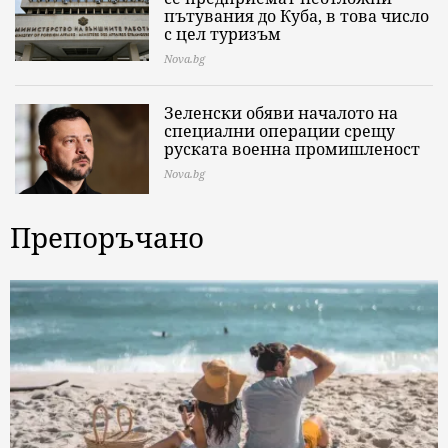
пътувания до Куба, в това число
с цел туризъм
Nova.bg
Зеленски обяви началото на
специални операции срещу
руската военна промишленост
Nova.bg
Препоръчано