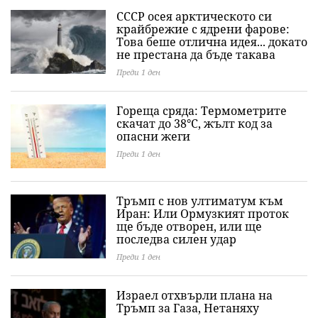
СССР осея арктическото си
крайбрежие с ядрени фарове:
Това беше отлична идея... докато
не престана да бъде такава
Преди 1 ден
Гореща сряда: Термометрите
скачат до 38°C, жълт код за
опасни жеги
Преди 1 ден
Тръмп с нов ултиматум към
Иран: Или Ормузкият проток
ще бъде отворен, или ще
последва силен удар
Преди 1 ден
Израел отхвърли плана на
Тръмп за Газа, Нетаняху