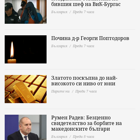
бившия шеф на ВиК-Бургас
България
Преди 7 часа
Почина д-р Георги Поптодоров
България
Преди 7 часа
Златото поскъпна до най-
високото си ниво от юни
Парите ни
Преди 7 часа
Румен Радев: Безценно
свидетелство за борбите на
македонските българи
България
Преди 8 часа