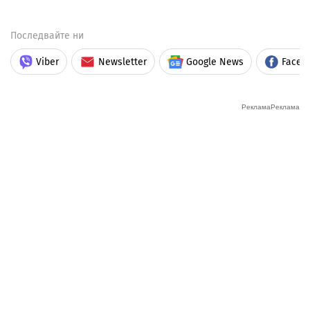
Последвайте ни
Viber
Newsletter
Google News
Faceb