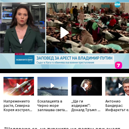
Напрежението
Ескалацията в
„Ще ги
Антонио
расте, Северна
Черно море
издирим!“:
Бандерас:
Корея изстреля
заплашва света с
Доналд Тръмп се
Инфарктът е
непозната
нова криза
ядоса след
най-хубавот
ракета над
изтекъл доклад
нещо, което 
Японско море
за остри липси в
се е случвало
Пентагона