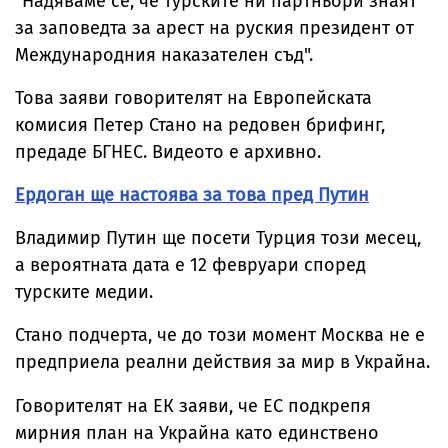
"Надяваме се, че турските ни партньори знаят
за заповедта за арест на руския президент от
Международния наказателен съд".
Това заяви говорителят на Европейската
комисия Петер Стано на редовен брифинг,
предаде БГНЕС. Видеото е архивно.
Ердоган ще настоява за това пред Путин
Владимир Путин ще посети Турция този месец,
а вероятната дата е 12 февруари според
турските медии.
Стано подчерта, че до този момент Москва не е
предприела реални действия за мир в Украйна.
Говорителят на ЕК заяви, че ЕС подкрепя
мирния план на Украйна като единствено