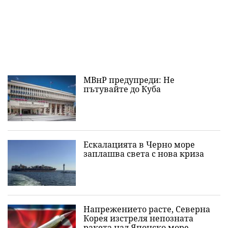
МВнР предупреди: Не
пътувайте до Куба
Ескалацията в Черно море
заплашва света с нова криза
Напрежението расте, Северна
Корея изстреля непозната
ракета над Японско море