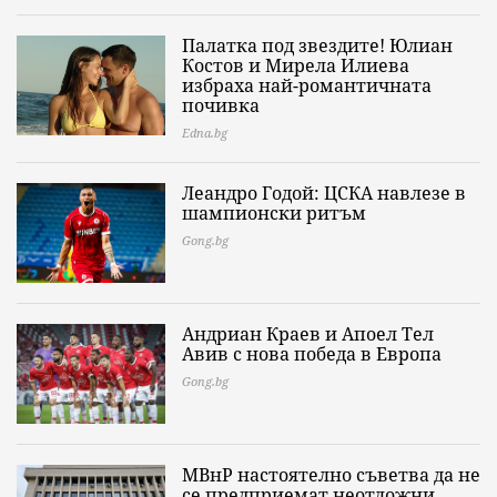
Палатка под звездите! Юлиан
Костов и Мирела Илиева
избраха най-романтичната
почивка
Edna.bg
Леандро Годой: ЦСКА навлезе в
шампионски ритъм
Gong.bg
Андриан Краев и Апоел Тел
Авив с нова победа в Европа
Gong.bg
МВнР настоятелно съветва да не
се предприемат неотложни