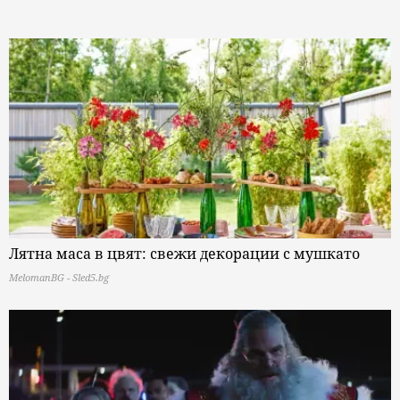
Лятна маса в цвят: свежи декорации с мушкато
MelomanBG - Sled5.bg