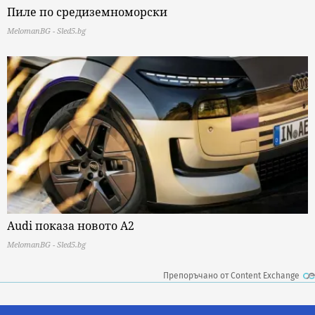
Пиле по средиземноморски
MelomanBG - Sled5.bg
Audi показа новото A2
MelomanBG - Sled5.bg
Препоръчано от Content Exchange