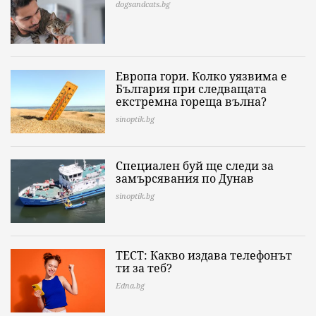
dogsandcats.bg
Европа гори. Колко уязвима е
България при следващата
екстремна гореща вълна?
sinoptik.bg
Специален буй ще следи за
замърсявания по Дунав
sinoptik.bg
ТЕСТ: Какво издава телефонът
ти за теб?
Edna.bg