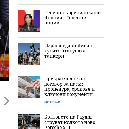
Северна Корея заплаши
Япония с "военни
опции"
Израел удари Ливан,
хутите атакуваха
танкери
Прекратяване на
договор за наем:
процедура, срокове и
ключови документи
pariteni.bg
Next
Болтовете на Pagani
Проклятието на
Тони Стораро:
Патриарх Дан
струват колкото ново
Дрейк се завърна:
Песните са си
посрещна
Porsche 911
Рапърът изгоря с 1
песни, истинската
чудотворната