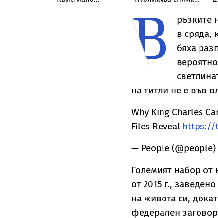
В
ска икона на
Роналдо отвърна
с „гаджето от
н
 Богородица в
на критиките към
Формула 1“ Люис
х
ръзките 
рия
тялото ѝ
Хамилтън
л
в сряда, 
М
бяха раз
вероятно
светлина
на титли не е във в
Why King Charles Can
Files Reveal
https://
— People (@people)
Големият набор от 
от 2015 г., заведе
на живота си, дока
федерален заговор 