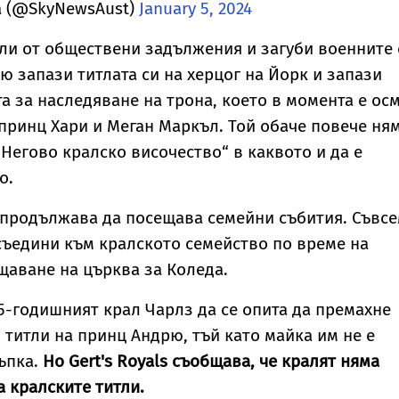
ia (@SkyNewsAust)
January 5, 2024
гли от обществени задължения и загуби военните 
ю запази титлата си на херцог на Йорк и запази
та за наследяване на трона, което в момента е ос
 принц Хари и Меган Маркъл. Той обаче повече ня
„Негово кралско височество“ в каквото и да е
о.
продължава да посещава семейни събития. Съвс
съедини към кралското семейство по време на
аване на църква за Коледа.
5-годишният крал Чарлз да се опита да премахне
 титли на принц Андрю, тъй като майка им не е
ъпка.
Но Gert's Royals съобщава, че кралят няма
а кралските титли.