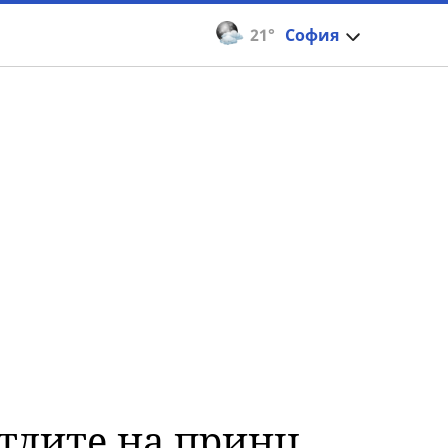
21°
София
итлите на принц