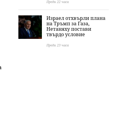
Преди 22 часа
Израел отхвърли плана
на Тръмп за Газа,
Нетаняху постави
твърдо условие
Преди 23 часа
а