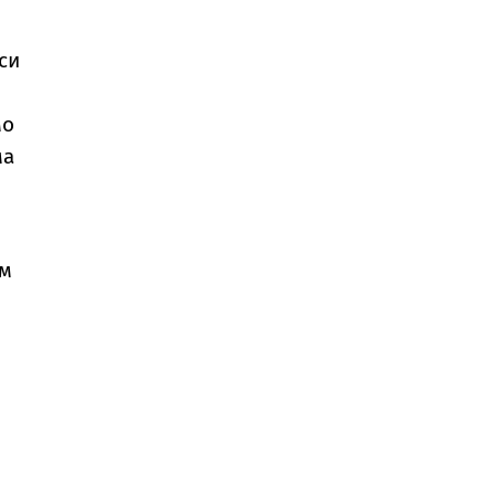
си
мо
ма
ем