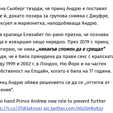
на Сьоберг твърди, че принц Андрю е поставил
те ѝ, докато позира за групова снимка с Джуфре,
аксуел и марионетка, наподобяваща Андрю.
а кралица Елизабет по-рано призна, че познава
да е извършил нещо нередно. През 2019 г. принц
нтервю, че няма
„никакъв спомен да е срещал“
ди, че е била принудена да прави секс с кралскат
у 1999 и 2002 г. в Лондон, Ню Йорк и на частен
бственост на Епщайн, когато е била на 17 години.
нц Андрю обяви решението си да се „оттегли от
ения“.
to hand Prince Andrew new role to prevent further
s://t.co/3TdQatno4J
pic.twitter.com/A0zSHNyKzy