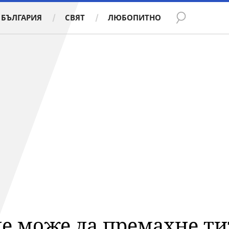
БЪЛГАРИЯ
СВЯТ
ЛЮБОПИТНО
не може да премахне т