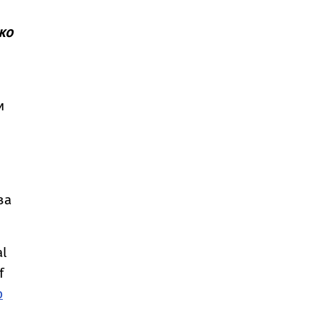
ко
и
за
al
f
p