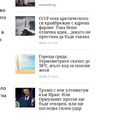
милион долара
болка е друга
Хавайска икон
carmarket.bg
Света Богород
ово
България
ито
СССР осея арктическото
си крайбрежие с ядрени
фарове: Това беше
отлична идея... докато не
 в
престана да бъде такава
о
Преди 23 часа
Гореща сряда:
n
Термометрите скачат до
38°C, жълт код за опасни
жеги
Преди 23 часа
ело
Тръмп с нов ултиматум
към Иран: Или
гна
Ормузкият проток ще
бъде отворен, или ще
последва силен удар