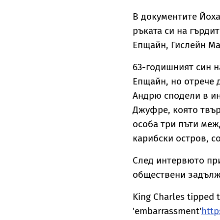
В документите Йоха
ръката си на гърди
Епщайн, Гислейн М
63-годишният син н
Епщайн, но отрече 
Андрю сподели в и
Джуфре, която твър
особа три пъти межд
карибски остров, со
След интервюто при
обществени задълж
King Charles tipped 
'embarrassment'
http