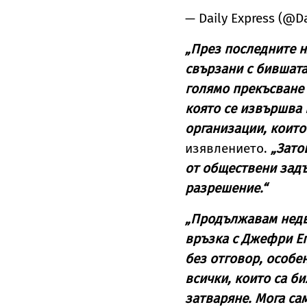
— Daily Express (@D
„През последните н
свързани с бившата
голямо прекъсване 
която се извършва 
организации, които
изявлението.
„Затов
от обществени задъ
разрешение.“
„Продължавам недв
връзка с Джефри Е
без отговор, особе
всички, които са б
затваряне. Мога сам