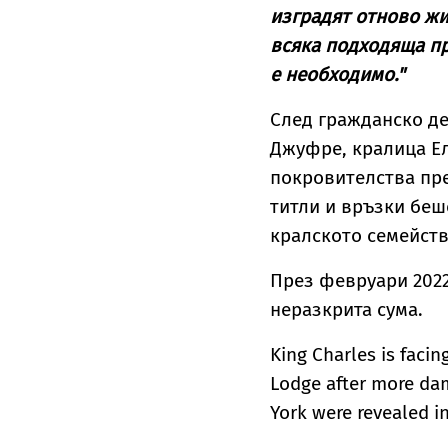
изградят отново жив
всяка подходяща пр
е необходимо."
След гражданско де
Джуфре, кралица Ел
покровителства пре
титли и връзки беш
кралското семейств
През февруари 2022
неразкрита сума.
King Charles is faci
Lodge after more dam
York were revealed i