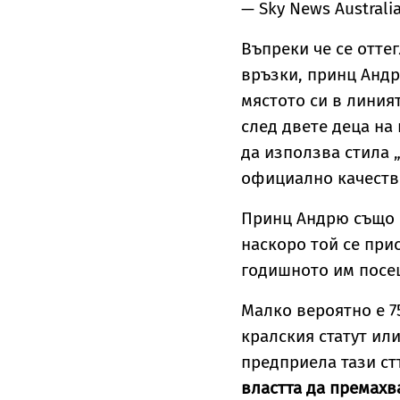
— Sky News Austral
Въпреки че се отте
връзки, принц Андр
мястото си в линия
след двете деца на
да използва стила 
официално качеств
Принц Андрю също 
наскоро той се при
годишното им посещ
Малко вероятно е 7
кралския статут или
предприела тази ст
властта да премахв