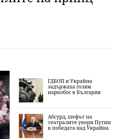
ГДБОП и Украйна
задържаха голям
наркобос в България
Абсурд, шефът на
театралите увери Путин
в победата над Украйна