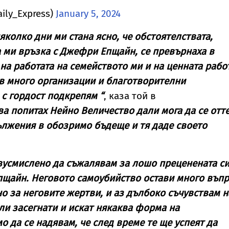
aily_Express)
January 5, 2024
яколко дни ми стана ясно, че обстоятелствата,
 ми връзка с Джефри Епщайн, се превърнаха в
на работата на семейството ми и на ценната рабо
в много организации и благотворителни
 с гордост подкрепям “
, каза той в
а попитах Нейно Величество дали мога да се отт
лжения в обозримо бъдеще и тя даде своето
усмислено да съжалявам за лошо преценената с
пщайн. Неговото самоубийство остави много въп
но за неговите жертви, и аз дълбоко съчувствам н
или засегнати и искат някаква форма на
о да се надявам, че след време те ще успеят да