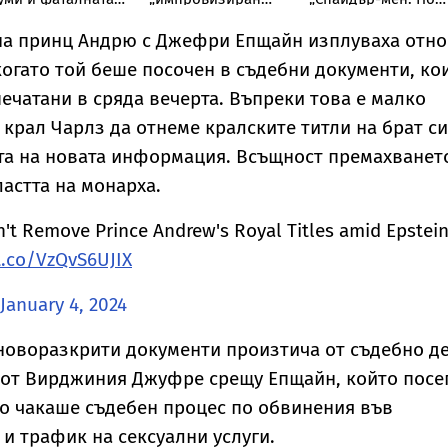
ощ на
парашут“ от върха
ден“ с исторически
оливудската
на Бруклинския
дебют от $355
на принц Андрю с Джефри Епщайн изплуваха отн
егенда Мерилин
мост
милиона
когато той беше посочен в съдебни документи, ко
онро
печатани в сряда вечерта. Въпреки това е малко
 крал Чарлз да отнеме кралските титли на брат си
та на новата информация. Всъщност премахванет
ластта на монарха.
't Remove Prince Andrew's Royal Titles amid Epstei
t.co/VzQvS6UJIX
January 4, 2024
новоразкрити документи произтича от съдебно д
но от Вирджиния Джуфре срещу Епщайн, който посе
то чакаше съдебен процес по обвинения във
и трафик на сексуални услуги.