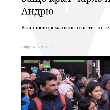
Андрю
Всъщност премахването на титли не 
5 януари 2024, 13:16