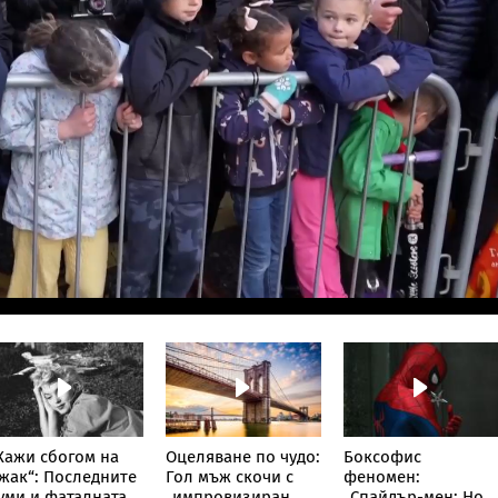
Кажи сбогом на
Оцеляване по чудо:
Боксофис
жак“: Последните
Гол мъж скочи с
феномен:
уми и фаталната
„импровизиран
„Спайдър-мен: Нов