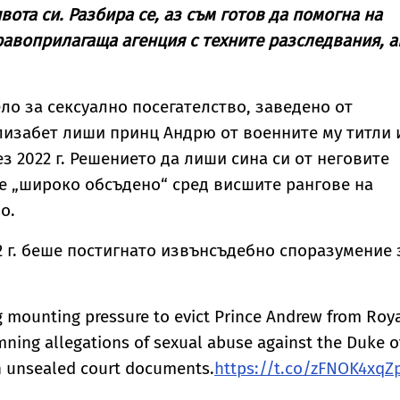
ота си. Разбира се, аз съм готов да помогна на
авоприлагаща агенция с техните разследвания, а
ло за сексуално посегателство, заведено от
изабет лиши принц Андрю от военните му титли 
з 2022 г. Решението да лиши сина си от неговите
е „широко обсъдено“ сред висшите рангове на
о.
 г. беше постигнато извънсъдебно споразумение 
ng mounting pressure to evict Prince Andrew from Roy
ning allegations of sexual abuse against the Duke o
n unsealed court documents.
https://t.co/zFNOK4xqZ