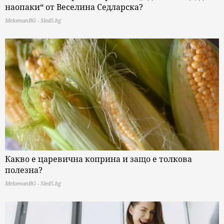
наопаки“ от Веселина Седларска?
MelomanBG - Sled5.bg
Какво е царевична коприна и защо е толкова
полезна?
MelomanBG - Sled5.bg