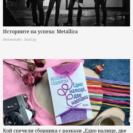
Историите на успеха: Metallica
MelomanBG - Sled5.bg
Кой спечели сборника с разкази „Едно налице, две