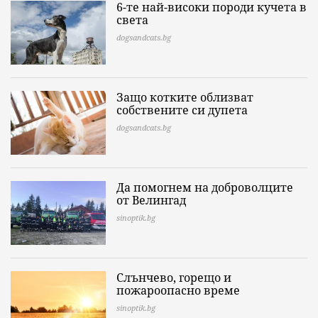
6-те най-високи породи кучета в
света
dogsandcats.bg
Защо котките облизват
собствените си дупета
dogsandcats.bg
Да помогнем на доброволците
от Велингад
sinoptik.bg
Слънчево, горещо и
пожароопасно време
sinoptik.bg