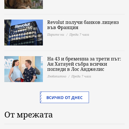
Revolut получи банков лиценз
във Франция
Парите ни
Преди 7 часа
На 43 и бременна за трети път:
Ан Хатауей събра всички
погледи в Лос Анджелис
Любопитно
Преди 7 часа
ВСИЧКО ОТ ДНЕС
От мрежата