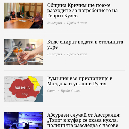
Община Кричим ще поеме
разходите за погребението на
Георги Кузев
България
Преди 4 часа
Къде спират водата в столицата
утре
България
Преди 5 часа
Румъния взе пристанище в
Молдова и уплаши Русия
Свят
Преди 6 часа
Абсурден случай от Австралия:
„Тяло“ в куфар се оказа кукла,
полицията разследва с часове