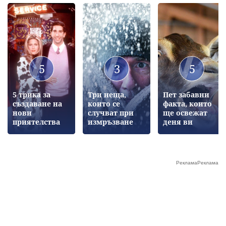
5
3
5
5 трика за
Три неща,
Пет забавни
създаване на
които се
факта, които
нови
случват при
ще освежат
приятелства
измръзване
деня ви