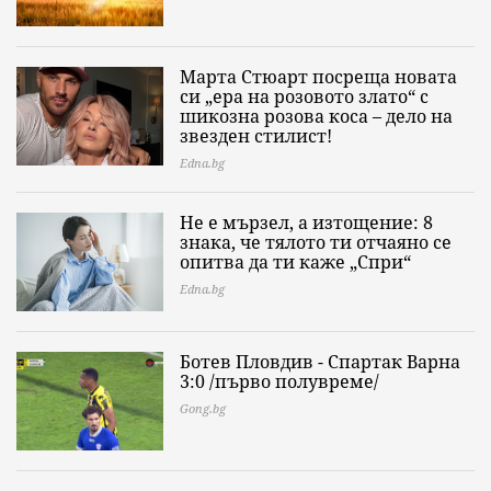
Марта Стюарт посреща новата
си „ера на розовото злато“ с
шикозна розова коса – дело на
звезден стилист!
Edna.bg
Не е мързел, а изтощение: 8
знака, че тялото ти отчаяно се
опитва да ти каже „Спри“
Edna.bg
Ботев Пловдив - Спартак Варна
3:0 /първо полувреме/
Gong.bg