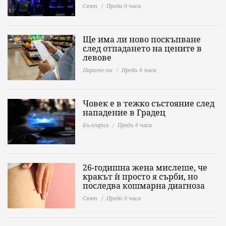
Свят
Преди 6 часа
Ще има ли ново поскъпване
след отпадането на цените в
левове
Парите ни
Преди 6 часа
Човек е в тежко състояние след
нападение в Градец
България
Преди 6 часа
26-годишна жена мислеше, че
кракът ѝ просто я сърби, но
последва кошмарна диагноза
Свят
Преди 6 часа