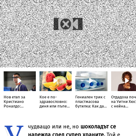
Нов етап за
Кое е по-
Гениален трик с
Отдадоха по
Кристиано
здравословно:
пластмасова
на Уитни Хю
Роналдо:
диня или пъпеш?
бутилка: Как да
с нейна
Футболната
Отговорът не е
охладите стая в
собствена ку
легенда става
толкова
жегата без
Барби
У
актьор и
очевиден
климатик
продуцент в нов
чудващо или не, но
шоколадът се
ТВ сериал
нарежда сред супер храните.
Той е