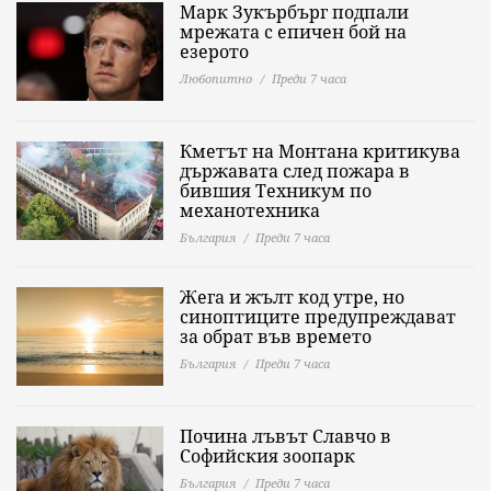
Марк Зукърбърг подпали
мрежата с епичен бой на
езерото
Любопитно
Преди 7 часа
Кметът на Монтана критикува
държавата след пожара в
бившия Техникум по
механотехника
България
Преди 7 часа
Жега и жълт код утре, но
синоптиците предупреждават
за обрат във времето
България
Преди 7 часа
Почина лъвът Славчо в
Софийския зоопарк
България
Преди 7 часа