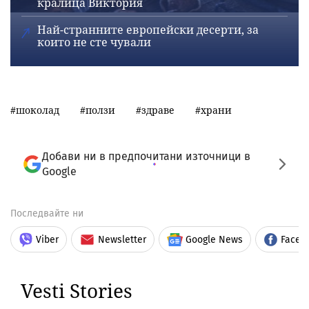
кралица Виктория
Най-странните европейски десерти, за
които не сте чували
шоколад
ползи
здраве
храни
Добави ни в предпочитани източници в
Google
Последвайте ни
Viber
Newsletter
Google News
Faceb
Vesti Stories