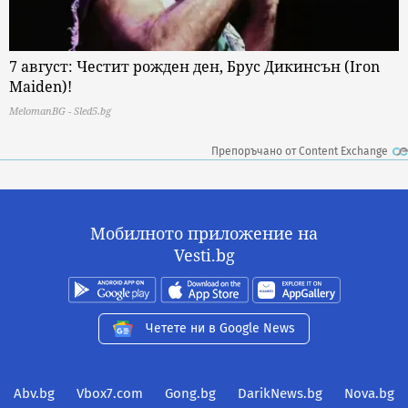
7 август: Честит рожден ден, Брус Дикинсън (Iron
Maiden)!
MelomanBG - Sled5.bg
Препоръчано от Content Exchange
Мобилното приложение на
Vesti.bg
Четете ни в Google News
Abv.bg
Vbox7.com
Gong.bg
DarikNews.bg
Nova.bg