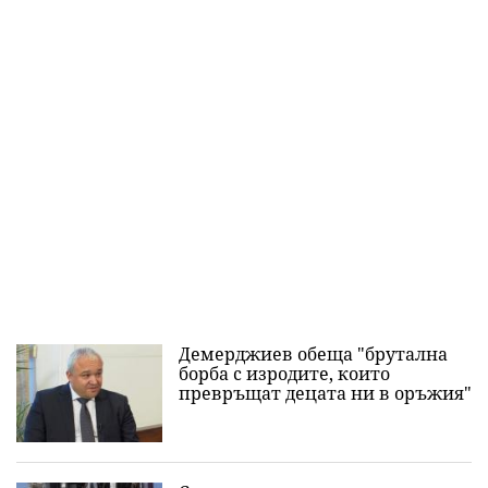
Демерджиев обеща "брутална
борба с изродите, които
превръщат децата ни в оръжия"