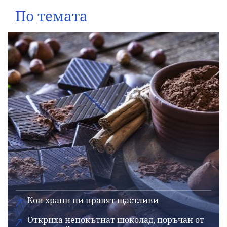
По темата
Кои храни ни правят щастливи
Откриха непокътнат шоколад, поръчан от