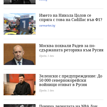
Името на Никола Цолов се
спряга с това на Cadillac във Ф1?
carmarket.bg
Москва похвали Радев за по-
сдържаната реторика към Русия
Преди 1 ден
Зеленски с предупреждение: До
50 000 севернокорейски
войници отиват в Русия
Преди 1 ден
Почина легендата на NBA Дон