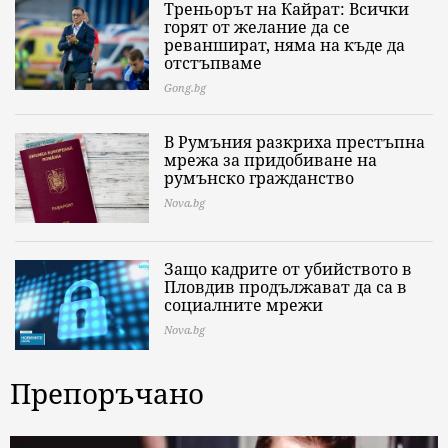
Треньорът на Кайрат: Всички
горят от желание да се
реваншират, няма на къде да
отстъпваме
Gong.bg
В Румъния разкриха престъпна
мрежа за придобиване на
румънско гражданство
Nova.bg
Защо кадрите от убийството в
Пловдив продължават да са в
социалните мрежи
Nova.bg
Препоръчано