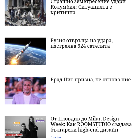
Страшно земетресение удари
Колумбия: Ситуацията е
критична
Русия отвръща на удара,
изстрелва 924 сателита
Брад Пит призна, че отново пие
От Пловдив до Milan Design
Week: Как ROOMSTUDIO създава
български high-end дизайн
biss.bg