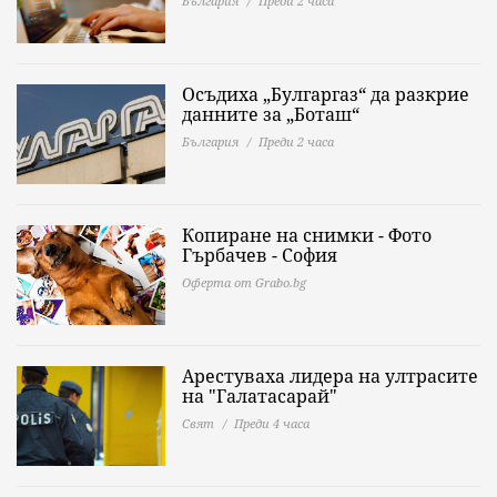
България
Преди 2 часа
Осъдиха „Булгаргаз“ да разкрие
данните за „Боташ“
България
Преди 2 часа
Копиране на снимки - Фото
Гърбачев - София
Оферта от Grabo.bg
Арестуваха лидера на ултрасите
на "Галатасарай"
Свят
Преди 4 часа