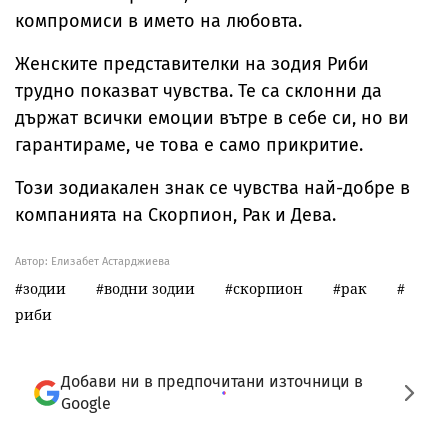
компромиси в името на любовта.
Женските представителки на зодия Риби
трудно показват чувства. Те са склонни да
държат всички емоции вътре в себе си, но ви
гарантираме, че това е само прикритие.
Този зодиакален знак се чувства най-добре в
компанията на Скорпион, Рак и Дева.
Автор: Елизабет Астарджиева
зодии
водни зодии
скорпион
рак
риби
Добави ни в предпочитани източници в
Google