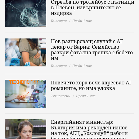
Стрелба по тролейбус с пътници
в Плевен, извършителят се
издирва
България
Преди 1 час
Нов разтърсващ случай с АГ
лекар от Варна: Семейство
разкри фатална грешка с бебето
им
България
Преди 1 час
Повечето хора вече харесват AI
романите, но има уловка
Технологии
Преди 1 час
Енергийният министър:
България има рекорден износ
на ток, АЕЦ „Козлодуй“ работи
без проблеми въпреки Дунав