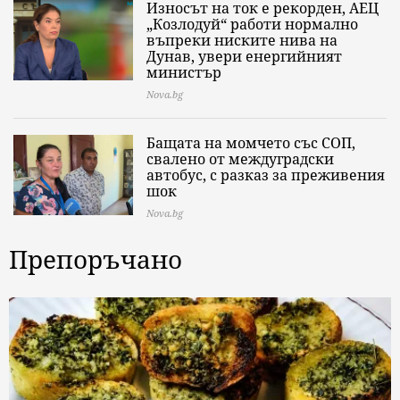
Износът на ток е рекорден, АЕЦ
„Козлодуй“ работи нормално
въпреки ниските нива на
Дунав, увери енергийният
министър
Nova.bg
Бащата на момчето със СОП,
свалено от междуградски
автобус, с разказ за преживения
шок
Nova.bg
Препоръчано