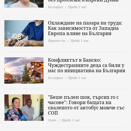
България
Преди 1 час
Охлаждане на пазара на труда:
Как зависимостта от Западна
Европа влияе на България
Парите ни
Преди 1 час
Конфликтът в Банско:
Чуждестранните деца са били у
нас по инициатива на България
България
Преди 1 час
"Беше пълен шок, търсих го с
часове": Говори бащата на
сваленото от автобус момче със
СОП
Свят
Преди 1 час