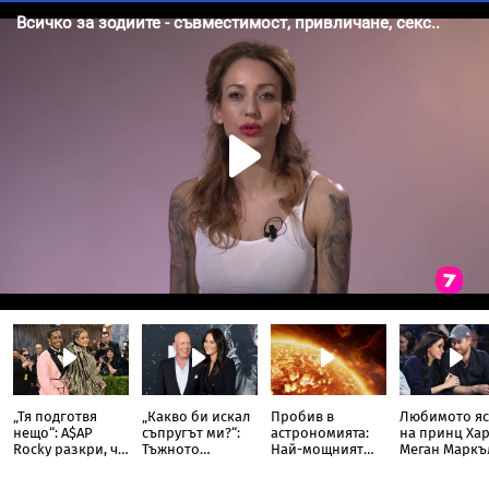
„Тя подготвя
„Какво би искал
Пробив в
Любимото яс
нещо“: A$AP
съпругът ми?“:
астрономията:
на принц Хар
Rocky разкри, че
Тъжното
Най-мощният
Меган Маркъ
Риана записва
признание на
слънчев
разкри
нов албум
съпругата на
телескоп улови
кулинарна т