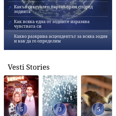
Какъв сексуален партньор си според
зодията
Как всяка една от зодиите изразява
чувствата си
Какво разкрива асцендентът за всяка зодия
и как да го определим
Vesti Stories
5
3
5