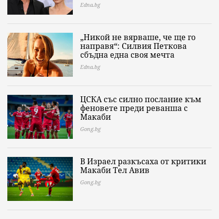
Edna.bg
„Никой не вярваше, че ще го
направя“: Силвия Петкова
сбъдна една своя мечта
Edna.bg
ЦСКА със силно послание към
феновете преди реванша с
Макаби
Gong.bg
В Израел разкъсаха от критики
Макаби Тел Авив
Gong.bg