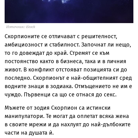
Източник: iStock
Скорпионите се отличават с решителност,
амбициозност и стабилност. Започнат ли нещо,
то го довеждат до край. Стремят се към
постоянство както в бизнеса, така и в личния
живот. В конфликт отстояват позицията си до
последно. Скорпионът е най-общителният сред
водните знаци в зодиака. Отмъщението не им е
чуждо. Първенци са що се отнася до секс.
Мъжете от зодия Скорпион са истински
манипулатори. Те могат да оплетат всяка жена
в своите мрежи и да нахлуят до най-дълбоките
части на душата ѝ.