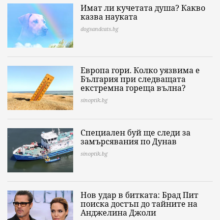
Имат ли кучетата душа? Какво
казва науката
dogsandcats.bg
Европа гори. Колко уязвима е
България при следващата
екстремна гореща вълна?
sinoptik.bg
Специален буй ще следи за
замърсявания по Дунав
sinoptik.bg
Нов удар в битката: Брад Пит
поиска достъп до тайните на
Анджелина Джоли