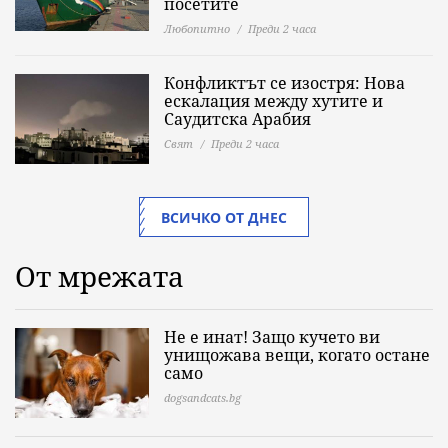
посетите
Любопитно
Преди 2 часа
Конфликтът се изостря: Нова
ескалация между хутите и
Саудитска Арабия
Свят
Преди 2 часа
ВСИЧКО ОТ ДНЕС
От мрежата
Не е инат! Защо кучето ви
унищожава вещи, когато остане
само
dogsandcats.bg