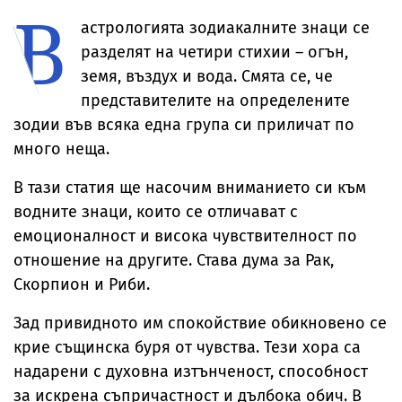
В
Брус Уилис след
невиждано
от дома им
юбилея ѝ
досега явление
астрологията зодиакалните знаци се
разделят на четири стихии – огън,
земя, въздух и вода. Смята се, че
представителите на определените
зодии във всяка една група си приличат по
много неща.
В тази статия ще насочим вниманието си към
водните знаци, които се отличават с
емоционалност и висока чувствителност по
отношение на другите. Става дума за Рак,
Скорпион и Риби.
Зад привидното им спокойствие обикновено се
крие същинска буря от чувства. Тези хора са
надарени с духовна изтънченост, способност
за искрена съпричастност и дълбока обич. В