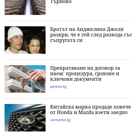
Търново
Братът на Анджелина Джоли
разкри, че е гей след развода със
съпругата си
Прекратяване на договор за
наем: процедура, срокове и
ключови документи
pariteni.bg
Китайска марка продаде повече
от Honda и Mazda взети заедно
carmarket.bg