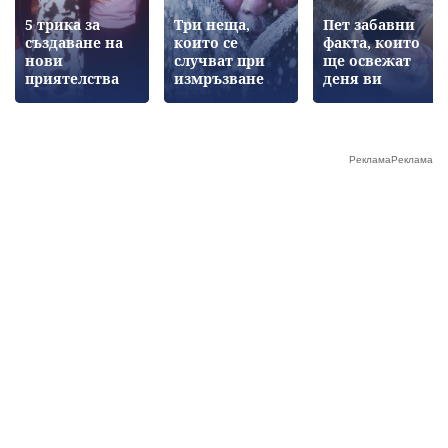
5 трика за
Три неща,
Пет забавни
създаване на
които се
факта, които
нови
случват при
ще освежат
приятелства
измръзване
деня ви