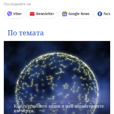
Последвайте ни
Viber
Newsletter
Google News
Faceb
По темата
Кои са огнените зодии и най-характерните
им черти