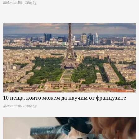
MelomanBG - 10te.bg
10 неща, които можем да научим от французите
MelomanBG - 10te.bg