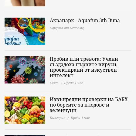
Аквапарк - Aquafun 3th Buna
Оферта от Grabo.bg
Пробив или тревога: Учени
създадоха първите вируси,
проектирани от изкуствен
интелект
Свят
Преди 1 час
Извънредни проверки на БАБХ
по борсите за плодове и
зеленчуци
България
Преди 1 час