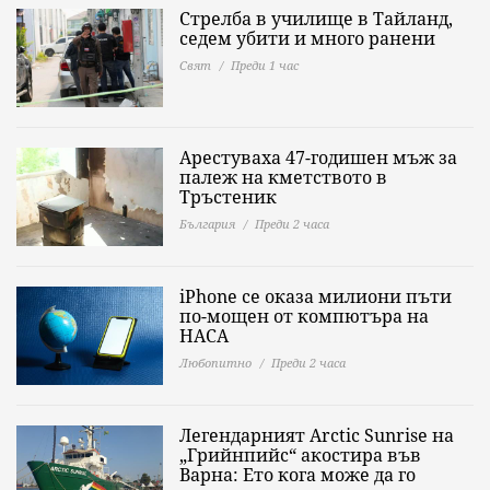
Стрелба в училище в Тайланд,
седем убити и много ранени
Свят
Преди 1 час
Арестуваха 47-годишен мъж за
палеж на кметството в
Тръстеник
България
Преди 2 часа
iPhone се оказа милиони пъти
по-мощен от компютъра на
НАСА
Любопитно
Преди 2 часа
Легендарният Arctic Sunrise на
„Грийнпийс“ акостира във
Варна: Ето кога може да го