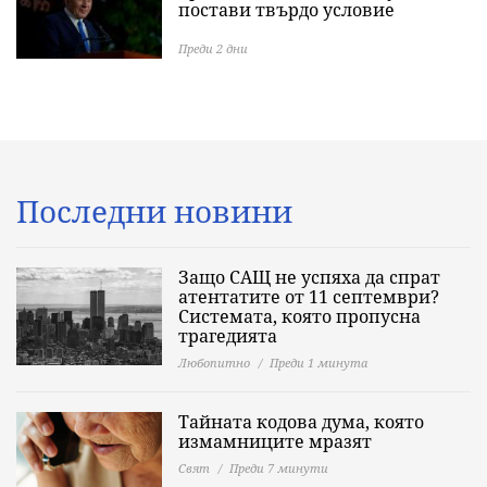
постави твърдо условие
Преди 2 дни
Последни новини
Защо САЩ не успяха да спрат
атентатите от 11 септември?
Системата, която пропусна
трагедията
Любопитно
Преди 1 минута
Тайната кодова дума, която
измамниците мразят
Свят
Преди 7 минути