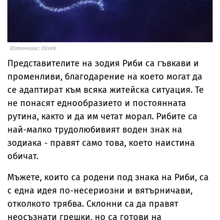
Източник: iStock
Представителите на зодия Риби са гъвкави и
променливи, благодарение на което могат да
се адаптират към всяка житейска ситуация. Те
не понасят еднообразието и постоянната
рутина, както и да им четат морал. Рибите са
най-малко трудолюбивият воден знак на
зодиака - правят само това, което наистина
обичат.
Мъжете, които са родени под знака на Риби, са
с една идея по-несериозни и вятърничави,
отколкото трябва. Склонни са да правят
неосъзнати грешки, но са готови на