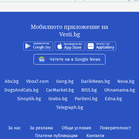
Мобилното приложение на
Vesti.bg
Четете ни в Google News
Abv.bg
Vbox7.com
Gong.bg
DarikNews.bg
Nova.bg
DogsAndCats.bg
CarMarket.bg
BISS.bg
Ohnamama.bg
Sinoptik.bg
Grabo.bg
Pariteni.bg
Edna.bg
Telegraph.bg
За нас
За реклама
Общи условия
Поверителност
Платени публикации
Контакти