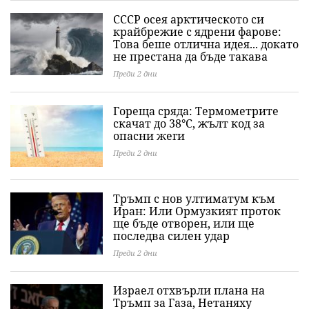
СССР осея арктическото си
крайбрежие с ядрени фарове:
Това беше отлична идея... докато
не престана да бъде такава
Преди 2 дни
Гореща сряда: Термометрите
скачат до 38°C, жълт код за
опасни жеги
Преди 2 дни
Тръмп с нов ултиматум към
Иран: Или Ормузкият проток
ще бъде отворен, или ще
последва силен удар
Преди 2 дни
Израел отхвърли плана на
Тръмп за Газа, Нетаняху