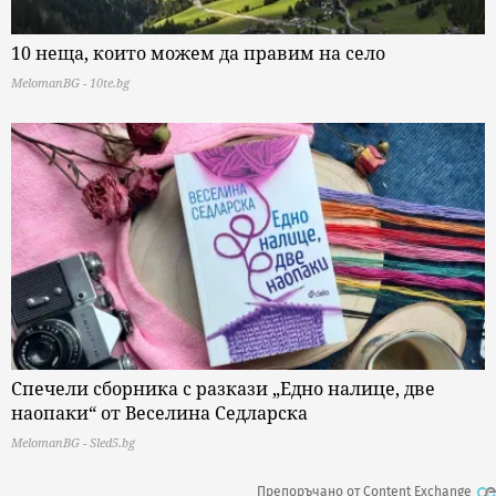
10 неща, които можем да правим на село
MelomanBG - 10te.bg
Спечели сборника с разкази „Едно налице, две
наопаки“ от Веселина Седларска
MelomanBG - Sled5.bg
Препоръчано от Content Exchange