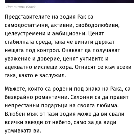
Източник: iStock
Представителите на зодия Рак са
самодостатъчни, активни, свободолюбиви,
целеустремени и амбициозни. Ценят
стабилната среда, така че винаги държат
нещата под контрол. Очакват да получават
уважение и доверие, ценят учтивите и
адекватно мислещи хора. Отнасят се към всеки
така, както е заслужил.
Мъжете, които са родени под знака на Рака, са
безкрайно романтични. Склонни са да правят
непрестанни подаръци на своята любима.
Влюбен мъж от тази зодия може да ви свали
всички звезди от небето, само за да види
усмивката ви.