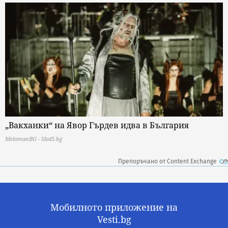
„Вакханки“ на Явор Гърдев идва в България
MelomanBG - Sled5.bg
Препоръчано от Content Exchange
Мобилното приложение на
Vesti.bg