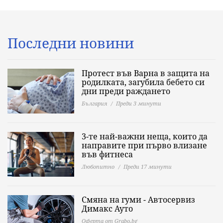
Последни новини
Протест във Варна в защита на
родилката, загубила бебето си
дни преди раждането
България
Преди 3 минути
3-те най-важни неща, които да
направите при първо влизане
във фитнеса
Любопитно
Преди 17 минути
Смяна на гуми - Автосервиз
Димaкс Ауто
Оферта от Grabo.bg