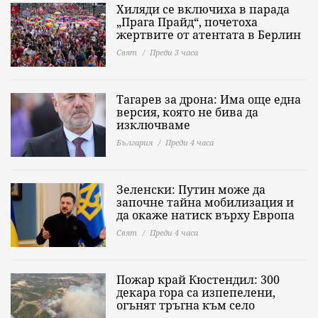
Хиляди се включиха в парада
„Прага Прайд“, почетоха
жертвите от атентата в Берлин
Свят
Преди 3 часа
Тагарев за дрона: Има още една
версия, която не бива да
изключваме
България
Преди 4 часа
Зеленски: Путин може да
започне тайна мобилизация и
да окаже натиск върху Европа
Свят
Преди 4 часа
Пожар край Кюстендил: 300
декара гора са изпепелени,
огънят тръгна към село