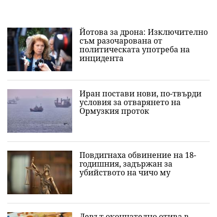
Йотова за дрона: Изключително
съм разочарована от
политическата употреба на
инцидента
Иран постави нови, по-твърди
условия за отварянето на
Ормузкия проток
Повдигнаха обвинение на 18-
годишния, задържан за
убийството на чичо му
Левът окончателно отива в