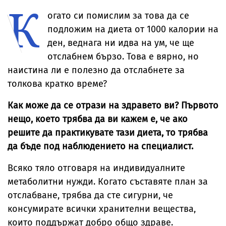
К
температурите
за милиони
до рекордни
огато си помислим за това да се
нива
подложим на диета от 1000 калории на
ден, веднага ни идва на ум, че ще
отслабнем бързо. Това е вярно, но
наистина ли е полезно да отслабнете за
толкова кратко време?
Как може да се отрази на здравето ви? Първото
нещо, което трябва да ви кажем е, че ако
решите да практикувате тази диета, то трябва
да бъде под наблюдението на специалист.
Всяко тяло отговаря на индивидуалните
метаболитни нужди. Когато съставяте план за
отслабване, трябва да сте сигурни, че
консумирате всички хранителни вещества,
които поддържат добро общо здраве.