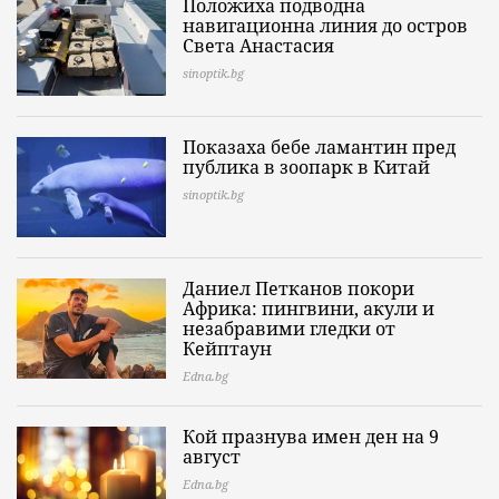
Положиха подводна
навигационна линия до остров
Света Анастасия
sinoptik.bg
Показаха бебе ламантин пред
публика в зоопарк в Китай
sinoptik.bg
Даниел Петканов покори
Африка: пингвини, акули и
незабравими гледки от
Кейптаун
Edna.bg
Кой празнува имен ден на 9
август
Edna.bg