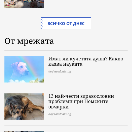
ВСИЧКО ОТ ДНЕС
От мрежата
Имат ли кучетата душа? Какво
казва науката
dogsandcats.bg
13 най-чести здравословни
проблеми при Немските
овчарки
dogsandcats.bg