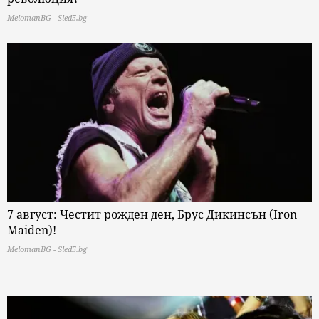
MelomanBG - Sled5.bg
7 август: Честит рожден ден, Брус Дикинсън (Iron
Maiden)!
MelomanBG - Sled5.bg