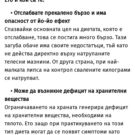
Ето и кои са те:
• Отслабвате прекалено бързо и има
опасност от йо-йо ефект
Спазвайки основната цел на диетата, която е
отслабване, това се постига много бързо. Тази
загуба обаче има своите недостатъци, тъй като
не действа директно върху натрупаните
телесни мазнини. От друга страна, при най-
малката липса на контрол свалените килограми
се натрупват.
• Може да възникне дефицит на хранителни
вещества
Ограничаването на храната генерира дефицит
на хранителни вещества, необходими на
тялото. Ето защо при практикуването на този
тип диета могат да се появят симптоми като