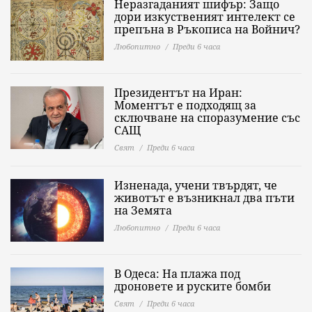
Неразгаданият шифър: Защо
дори изкуственият интелект се
препъна в Ръкописа на Войнич?
Любопитно
Преди 6 часа
Президентът на Иран:
Моментът е подходящ за
сключване на споразумение със
САЩ
Свят
Преди 6 часа
Изненада, учени твърдят, че
животът е възникнал два пъти
на Земята
Любопитно
Преди 6 часа
В Одеса: На плажа под
дроновете и руските бомби
Свят
Преди 6 часа