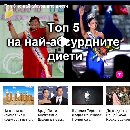
На прага на
Брад Пит и
Шарлиз Терон с
„Тя подготвя
климатичен
Анджелина
модна изненада:
нещо“: A$AP
кошмар: Вълна
Джоли в нова
Появи се с
Rocky разкри
от Ел Ниньо
ожесточена
прозрачна пола
Риана запис
изтласква
съдебна битка
тип „дъждобран“
нов албум