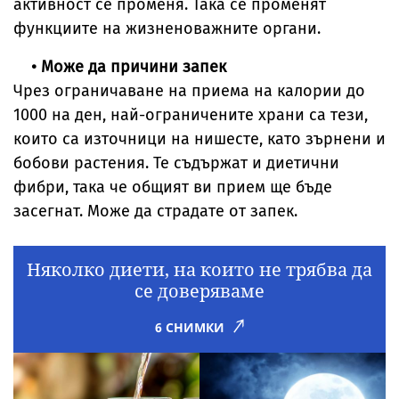
активност се променя. Така се променят
функциите на жизненоважните органи.
• Може да причини запек
Чрез ограничаване на приема на калории до
1000 на ден, най-ограничените храни са тези,
които са източници на нишесте, като зърнени и
бобови растения. Те съдържат и диетични
фибри, така че общият ви прием ще бъде
засегнат. Може да страдате от запек.
Няколко диети, на които не трябва да
се доверяваме
6 СНИМКИ