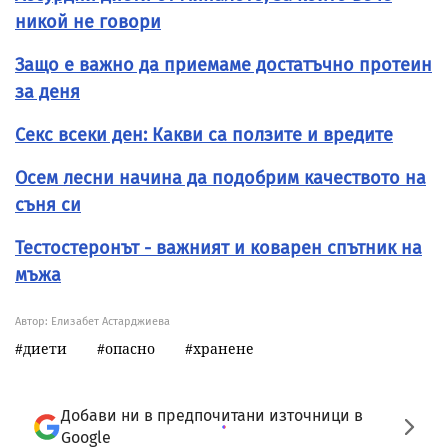
никой не говори
Защо е важно да приемаме достатъчно протеин
за деня
Секс всеки ден: Какви са ползите и вредите
Осем лесни начина да подобрим качеството на
съня си
Тестостеронът - важният и коварен спътник на
мъжа
Автор: Елизабет Астарджиева
диети
опасно
хранене
Добави ни в предпочитани източници в
Google