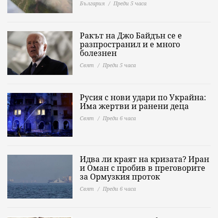
България
Преди 5 часа
Ракът на Джо Байдън се е
разпространил и е много
болезнен
Свят
Преди 5 часа
Русия с нови удари по Украйна:
Има жертви и ранени деца
Свят
Преди 6 часа
Идва ли краят на кризата? Иран
и Оман с пробив в преговорите
за Ормузкия проток
Свят
Преди 6 часа