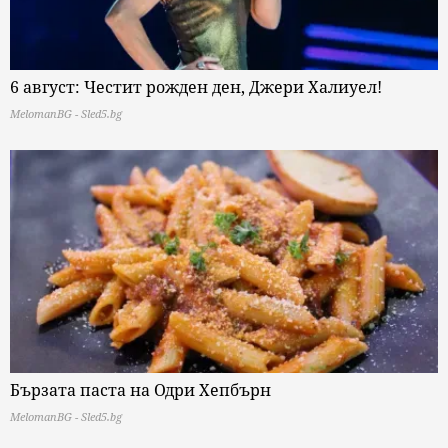
6 август: Честит рожден ден, Джери Халиуел!
MelomanBG - Sled5.bg
Бързата паста на Одри Хепбърн
MelomanBG - Sled5.bg