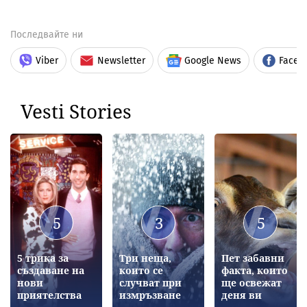
Последвайте ни
Viber
Newsletter
Google News
Faceb
Vesti Stories
5
3
5
5 трика за
Три неща,
Пет забавни
създаване на
които се
факта, които
нови
случват при
ще освежат
приятелства
измръзване
деня ви