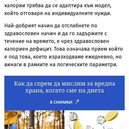
калории трябва да се адаптира към модел,
който отговаря на индивидуалните нужди.
Най-добрият начин да отслабнете по
здравословен начин и да го задържите с
течение на времето, е чрез здравословен
калориен дефицит. Това означава прием който
е под това, което изразходваме ежедневно, но
винаги в рамките на логическите параметри.
Как да спрем да мислим за вредна
храна, когато сме на диета
8 СНИМКИ