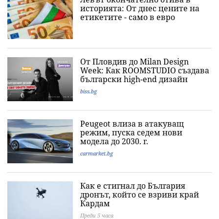
историята: Oт днес цените на
етикетите - само в евро
От Пловдив до Milan Design
Week: Как ROOMSTUDIO създава
български high-end дизайн
biss.bg
Peugeot влиза в атакуващ
режим, пуска седем нови
модела до 2030. г.
carmarket.bg
Как е стигнал до България
дронът, който се взриви край
Кардам
Преди 5 часа