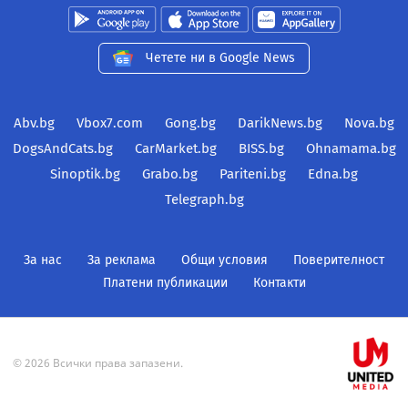
Четете ни в Google News
Abv.bg
Vbox7.com
Gong.bg
DarikNews.bg
Nova.bg
DogsAndCats.bg
CarMarket.bg
BISS.bg
Ohnamama.bg
Sinoptik.bg
Grabo.bg
Pariteni.bg
Edna.bg
Telegraph.bg
За нас
За реклама
Общи условия
Поверителност
Платени публикации
Контакти
© 2026 Всички права запазени.