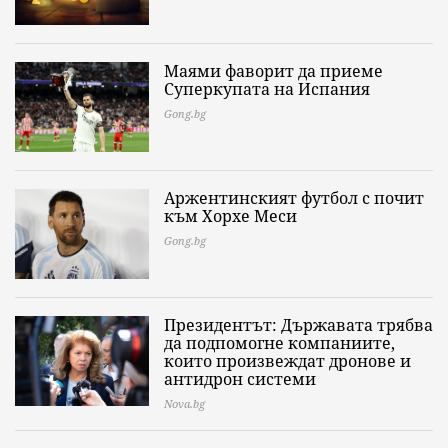
Маями фаворит да приеме
Суперкупата на Испания
Gong.bg
Аржентинският футбол с почит
към Хорхе Меси
Gong.bg
Президентът: Държавата трябва
да подпомогне компаниите,
които произвеждат дронове и
антидрон системи
Nova.bg