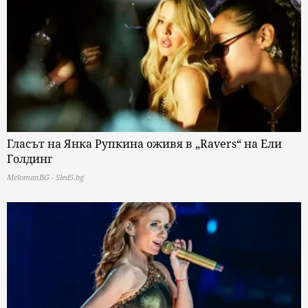
Гласът на Янка Рупкина оживя в „Ravers“ на Ели
Голдинг
MelomanBG - Sled5.bg