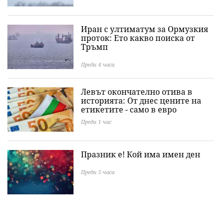
Иран с ултиматум за Ормузкия
проток: Ето какво поиска от
Тръмп
Преди 4 часа
Левът окончателно отива в
историята: Oт днес цените на
етикетите - само в евро
Преди 1 час
Празник е! Кой има имен ден
Преди 5 часа