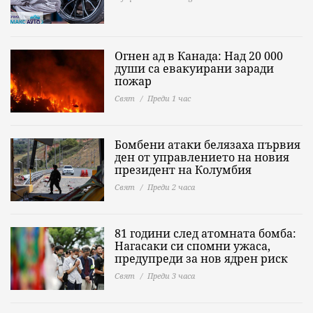
Огнен ад в Канада: Над 20 000
души са евакуирани заради
пожар
Свят
Преди 1 час
Бомбени атаки белязаха първия
ден от управлението на новия
президент на Колумбия
Свят
Преди 2 часа
81 години след атомната бомба:
Нагасаки си спомни ужаса,
предупреди за нов ядрен риск
Свят
Преди 3 часа