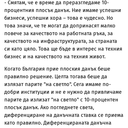
- Смятам, че е време да преразгледаме 10-
процентния плосък данък. Ние имаме успешни
бизнеси, успешни хора – това е чудесно. Но
това значи, че те могат да допринасят малко
повече за качеството на работната ръка, за
качеството на инфраструктурата, за страната
си като цяло. Това ще бъде в интерес на техния
бизнес и на качеството на техния живот.
Когато България прие плоския данък беше
правилно решение. Целта тогава беше да
излязат парите "на светло". Сега имаме по-
добри институции и не е нужно да привличаме
парите да излизат "на светло" с 10-процентен
плосък данък. Ако погледнете света,
диференциране на данъчната ставка се приема
като правилно. Диференцираната данъчна