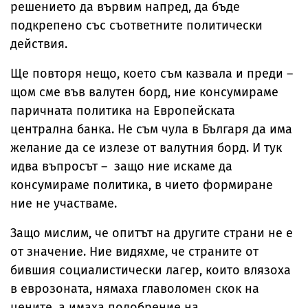
решението да вървим напред, да бъде
подкрепено със съответните политически
действия.
Ще повторя нещо, което съм казвала и преди –
щом сме във валутен борд, ние консумираме
паричната политика на Европейската
централна банка. Не съм чула в Българя да има
желание да се излезе от валутния борд. И тук
идва въпросът – защо ние искаме да
консумираме политика, в чието формиране
ние не участваме.
Защо мислим, че опитът на другите страни не е
от значение. Ние видяхме, че страните от
бившия социалистически лагер, които влязоха
в еврозоната, нямаха главоломен скок на
цените, а имаха подобрение на