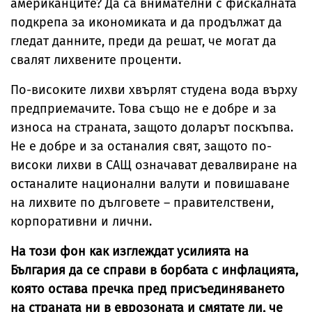
американците? Да са внимателни с фискалната
подкрепа за икономиката и да продължат да
гледат данните, преди да решат, че могат да
свалят лихвените проценти.
По-високите лихви хвърлят студена вода върху
предприемачите. Това също не е добре и за
износа на страната, защото доларът поскъпва.
Не е добре и за останалия свят, защото по-
високи лихви в САЩ означават девалвиране на
останалите национални валути и повишаване
на лихвите по дълговете – правителствени,
корпоративни и лични.
На този фон как изглеждат усилията на
България да се справи в борбата с инфлацията,
която остава пречка пред присъединяването
на страната ни в еврозоната и смятате ли, че