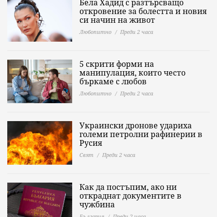
Бела Хадид с разтърсващо
откровение за болестта и новия
си начин на живот
Любопитно
Преди 2 часа
5 скрити форми на
манипулация, които често
бъркаме с любов
Любопитно
Преди 2 часа
Украински дронове удариха
големи петролни рафинерии в
Русия
Свят
Преди 2 часа
Как да постъпим, ако ни
откраднат документите в
чужбина
България
Преди 2 часа