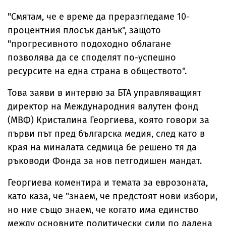
за над 157 млн.
храни
за ден, десетки
камери
евро
шофьори
"Смятам, че е време да преразгледаме 10-
хванати с
алкохол и
процентния плосък данък", защото
наркотици
"прогресивното подоходно облагане
позволява да се споделят по-успешно
ресурсите на една страна в обществото".
Това заяви в интервю за БТА управляващият
директор на Международния валутен фонд
(МВФ) Кристалина Георгиева, която говори за
първи път пред българска медия, след като в
края на миналата седмица бе решено тя да
ръководи Фонда за нов петгодишен мандат.
Георгиева коментира и темата за еврозоната,
като каза, че "знаем, че предстоят нови избори,
но ние също знаем, че когато има единство
между основните политически сили по дадена