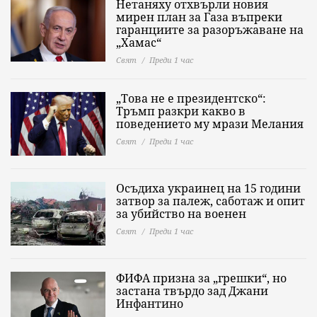
Нетаняху отхвърли новия
мирен план за Газа въпреки
гаранциите за разоръжаване на
„Хамас“
Свят
Преди 1 час
„Това не е президентско“:
Тръмп разкри какво в
поведението му мрази Мелания
Свят
Преди 1 час
Осъдиха украинец на 15 години
затвор за палеж, саботаж и опит
за убийство на военен
Свят
Преди 1 час
ФИФА призна за „грешки“, но
застана твърдо зад Джани
Инфантино