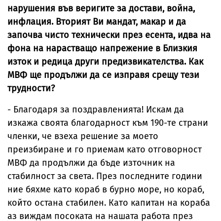
нарушения във веригите за достави, война,
инфлация. Вторият Ви мандат, макар и да
започва чисто технически през есента, идва на
фона на нарастващо напрежение в Близкия
изток и редица други предизвикателства. Как
МВФ ще продължи да се изправя срещу тези
трудности?
- Благодаря за поздравленията! Искам да
изкажа своята благодарност към 190-те страни
членки, че взеха решение за моето
преизбиране и го приемам като отговорност
МВФ да продължи да бъде източник на
стабилност за света. През последните години
ние бяхме като кораб в бурно море, но кораб,
който остана стабилен. Като капитан на кораба
аз виждам посоката на нашата работа през