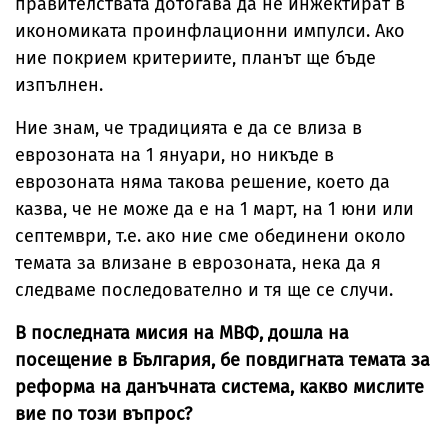
правителствата дотогава да не инжектират в
икономиката проинфлационни импулси. Ако
ние покрием критериите, планът ще бъде
изпълнен.
Ние знам, че традицията е да се влиза в
еврозоната на 1 януари, но никъде в
еврозоната няма такова решение, което да
казва, че не може да е на 1 март, на 1 юни или
септември, т.е. ако ние сме обединени около
темата за влизане в еврозоната, нека да я
следваме последователно и тя ще се случи.
В последната мисия на МВФ, дошла на
посещение в България, бе повдигната темата за
реформа на данъчната система, какво мислите
вие по този въпрос?