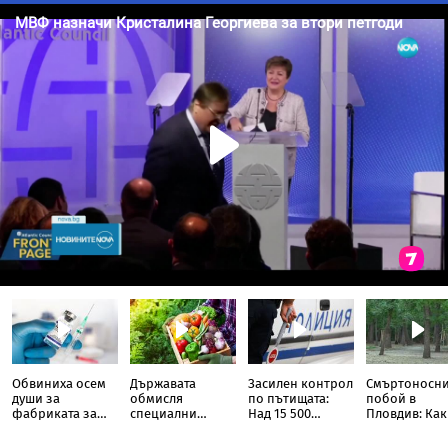
Обвиниха осем
Държавата
Засилен контрол
Смъртоносн
души за
обмисля
по пътищата:
побой в
фабриката за
специални
Над 15 500
Пловдив: Ка
фентанил в
брандове за
автомобила
се вижда на
София, дрогата е
българските
проверени само
записите от