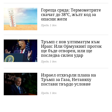
Гореща сряда: Термометрите
скачат до 38°C, жълт код за
опасни жеги
Преди 1 ден
Тръмп с нов ултиматум към
Иран: Или Ормузкият проток
ще бъде отворен, или ще
последва силен удар
Преди 1 ден
Израел отхвърли плана на
Тръмп за Газа, Нетаняху
постави твърдо условие
Преди 1 ден