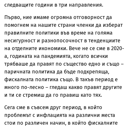
следващите години в три направления.
Първо, ние имаме огромна отговорност да
помогнем на нашите страни членки да изберат
правилните политики във време на голяма
несигурност и разнопосочност в тенденциите
на отделните икономики. Вече не се сме в 2020-
а, годината на пандемията, когато всички
трябваше да правят по същество едно и също –
паричната политика да бъде подкрепяща,
фискалната политика също. В такъв период е
много по-лесно – гледаш какво правят другите
и ти се стремиш да го правиш като тях.
Сега сме в съвсем друг период, в който
проблемът с инфлацията на различни места
стои по различен начин, в който фискалните