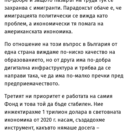
по-добре и защото пазарът на труда тук се
захранва с имигранти. Парадоксът обаче е, че
имиграцията политически се вижда като
проблем, а икономически тя помага на
американската икономика.
По отношение на този въпрос в България от
една страна виждаме по-ниско качество на
образованието, но от друга има по-добра
дигитална инфраструктура и трябва да се
направи така, че да има по-малко пречки пред
предприемачеството.
Третият ни приоритет е работата на самия
Фонд и това той да бъде стабилен. Ние
инжектирахме 1 трилион долара в световната
икономика от 2020 г. насам, създадохме
инструмент, какъвто нямаше досега –