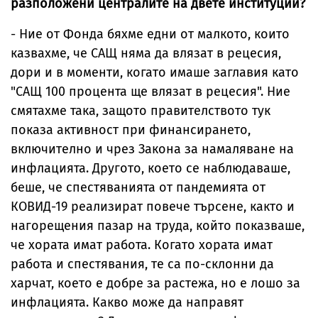
разположени централите на двете институции?
- Ние от Фонда бяхме едни от малкото, които
казвахме, че САЩ няма да влязат в рецесия,
дори и в моменти, когато имаше заглавия като
"САЩ 100 процента ще влязат в рецесия". Ние
смятахме така, защото правителството тук
показа активност при финансирането,
включително и чрез Закона за намаляване на
инфлацията. Другото, което се наблюдаваше,
беше, че спестяванията от пандемията от
КОВИД-19 реализират повече търсене, както и
нагорещения пазар на труда, който показваше,
че хората имат работа. Когато хората имат
работа и спестявания, те са по-склонни да
харчат, което е добре за растежа, но е лошо за
инфлацията. Какво може да направят