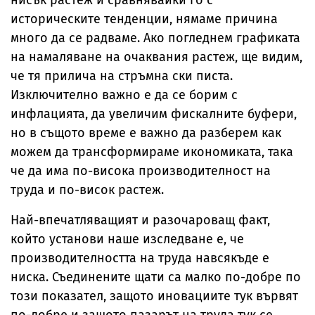
нисък растеж и сравнявайки го с
историческите тенденции, нямаме причина
много да се радваме. Ако погледнем графиката
на намаляване на очаквания растеж, ще видим,
че тя прилича на стръмна ски писта.
Изключително важно е да се борим с
инфлацията, да увеличим фискалните буфери,
но в същото време е важно да разберем как
можем да трансформираме икономиката, така
че да има по-висока производителност на
труда и по-висок растеж.
Най-впечатляващият и разочароващ факт,
който установи наше изследване е, че
производителността на труда навсякъде е
ниска. Съединените щати са малко по-добре по
този показател, защото иновациите тук вървят