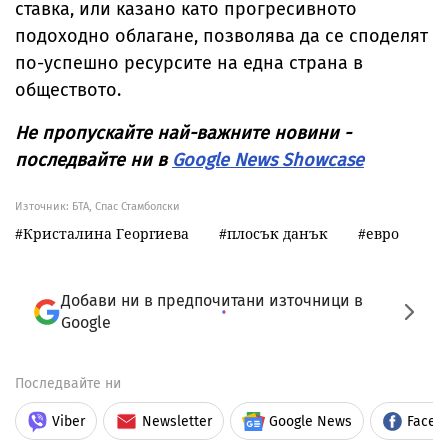
ставка, или казано като прогресивното
подоходно облагане, позволява да се споделят
по-успешно ресурсите на една страна в
обществото.
Не пропускайте най-важните новини -
последвайте ни в
Google News Showcase
Източник:
БТА, Спас Стамболски
Кристалина Георгиева
плосък данък
евро
Добави ни в предпочитани източници в
Google
Последвайте ни
Viber
Newsletter
Google News
Faceb