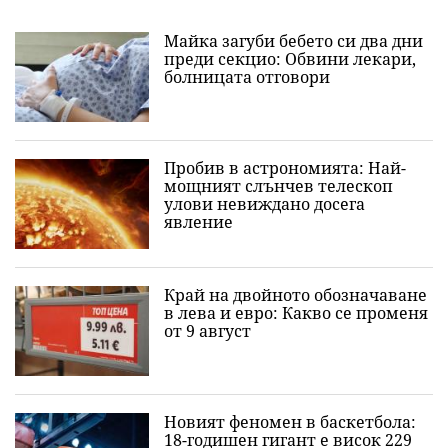
Майка загуби бебето си два дни
преди секцио: Обвини лекари,
болницата отговори
Пробив в астрономията: Най-
мощният слънчев телескоп
улови невиждано досега
явление
Край на двойното обозначаване
в лева и евро: Какво се променя
от 9 август
Новият феномен в баскетбола:
18-годишен гигант е висок 229