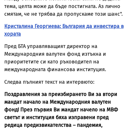
тема, целта може да бъде постигната. Аз лично
смятам, че не трябва да пропускаме този шанс".
Кристалина Георгиева: България да инвестира в
хората
Пред БТА управляващият директор на
Международния валутен фонд изтъкна и
приоритетите си като ръководител на
международната финансова институция.
Следва пълният текст на интервюто:
Поздравления за преизбирането Ви за втори
мандат начало на Международния валутен
фонд! През първия Ви мандат начело на МВФ
светът и институция бяха изправени пред
редица предизвикателства – пандемия,