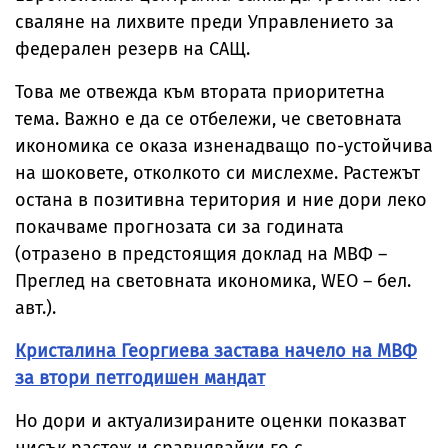
сваляне на лихвите преди Управлението за
федерален резерв на САЩ.
Това ме отвежда към втората приоритетна
тема. Важно е да се отбележи, че световната
икономика се оказа изненадващо по-устойчива
на шоковете, отколкото си мислехме. Растежът
остана в позитивна територия и ние дори леко
покачваме прогнозата си за годината
(отразено в предстоящия доклад на МВФ –
Преглед на световната икономика, WEO – бел.
авт.).
Кристалина Георгиева застава начело на МВФ
за втори петгодишен мандат
Но дори и актуализираните оценки показват