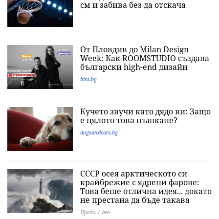
см и забива без да отскача
От Пловдив до Milan Design
Week: Как ROOMSTUDIO създава
български high-end дизайн
biss.bg
Кучето звучи като дядо ви: Защо
е цялото това пъшкане?
dogsandcats.bg
СССР осея арктическото си
крайбрежие с ядрени фарове:
Това беше отлична идея... докато
не престана да бъде такава
Преди 1 ден