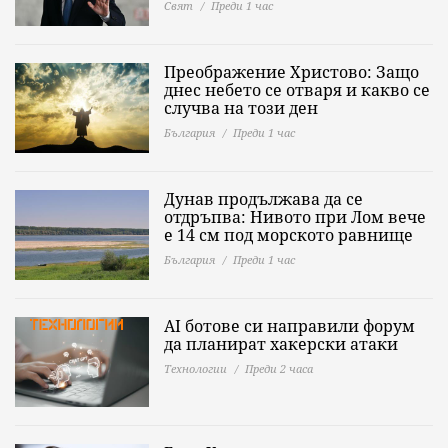
Свят
Преди 1 час
Преображение Христово: Защо
днес небето се отваря и какво се
случва на този ден
България
Преди 1 час
Дунав продължава да се
отдръпва: Нивото при Лом вече
е 14 см под морското равнище
България
Преди 1 час
AI ботове си направили форум
да планират хакерски атаки
Технологии
Преди 2 часа