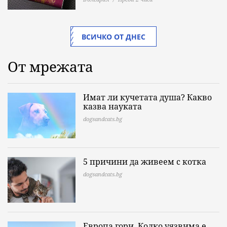
ВСИЧКО ОТ ДНЕС
От мрежата
Имат ли кучетата душа? Какво
казва науката
dogsandcats.bg
5 причини да живеем с котка
dogsandcats.bg
Европа гори. Колко уязвима е