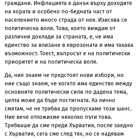
граждани. Инфлацията е данък върху доходите
на хората и особено по-бедната част от
населението много страда от нея. Изисква се
политическа воля. Това, което виждам от
различни доклади за страната, е, че има
единство за влизане в еврозоната и има такава
възможност. Тоест, въпросът е на политически
приоритет и на политическа воля.
Да, ние знаем че предстоят нови избори, но
ние също знаем, че когато има единство между
основните политически сили по дадена тема,
целта може да бъде постигната. Аз лично
смятам, че не трябва да пропускаме този шанс.
Ние вече отложихме няколко пъти това.
Трябваше да сме преди Хърватия, после заедно
с Хърватия, сега сме след тях, но се надявам