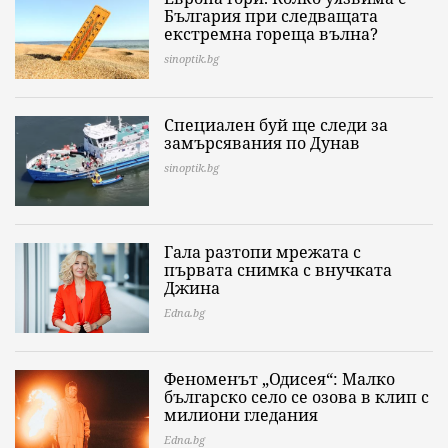
България при следващата
екстремна гореща вълна?
sinoptik.bg
Специален буй ще следи за
замърсявания по Дунав
sinoptik.bg
Гала разтопи мрежата с
първата снимка с внучката
Джина
Edna.bg
Феноменът „Одисея“: Малко
българско село се озова в клип с
милиони гледания
Edna.bg