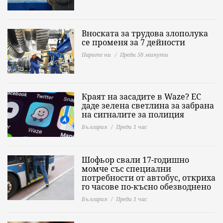
Вноската за трудова злополука
се променя за 7 дейности
Парите ни
Преди 58 минути
Краят на засадите в Waze? ЕС
даде зелена светлина за забрана
на сигналите за полиция
България
Преди 1 час
Шофьор свали 17-годишно
момче със специални
потребности от автобус, откриха
го часове по-късно обезводнено
България
Преди 1 час