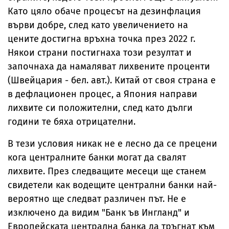
Като цяло обаче процесът на дезинфлация
върви добре, след като увеличението на
цените достигна връхна точка през 2022 г.
Някои страни постигнаха този резултат и
започнаха да намаляват лихвените проценти
(Швейцария - бел. авт.). Китай от своя страна е
в дефлационен процес, а Япония направи
лихвите си положителни, след като дълги
години те бяха отрицателни.
В тези условия никак не е лесно да се прецени
кога централните банки могат да свалят
лихвите. През следващите месеци ще станем
свидетели как водещите централни банки най-
вероятно ще следват различен път. Не е
изключено да видим "Банк ъв Ингланд" и
Европейската централна банка да тръгнат към