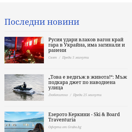
Последни новини
Русия удари влаков вагон край
гара в Украйна, има загинали и
ранени
Свят
Преди 5 минути
„Това е веднъж в живота!“: Мъж
подкара джет по наводнена
улица
Любопитно
Преди 25 минути
Езерото Керкини - Ski & Board
Traventuria
Оферта от Grabo.bg