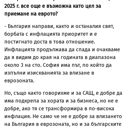
2025 г. все още е възможна като цел за
приемане на еврото?
- България направи, както и останалия свят,
борбата с инфлацията приоритет и е
постигнато доста в това отношение.
Инфлацията продължава да спада и очакваме
да я видим до края на годината в диапазона
около 3 на сто. София има път, по който да
изпълни изискванията за влизане в
еврозоната.
Но, също както говорихме и за САЩ, е добре да
има подкрепа за хората и за бизнеса, но не е
добре, ако тя се трансформира в по-висока
инфлация. Не само че не е добре за влизането
на България в еврозоната, но и за българските