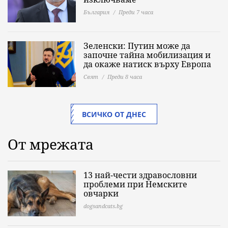
България
Преди 7 часа
Зеленски: Путин може да
започне тайна мобилизация и
да окаже натиск върху Европа
Свят
Преди 8 часа
ВСИЧКО ОТ ДНЕС
От мрежата
13 най-чести здравословни
проблеми при Немските
овчарки
dogsandcats.bg