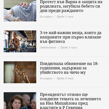
Протест във Варна в защита на
родилката, загубила бебето си
дни преди раждането
България
Преди 3 часа
3-те най-важни неща, които да
направите при първо влизане
във фитнеса
Любопитно
Преди 4 часа
Повдигнаха обвинение на 18-
годишния, задържан за
убийството на чичо му
България
Преди 4 часа
Президентът отново ще
повдигне темата за лечението
на Ива Михайлова пред
властите в Р Северна