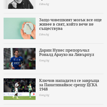
Edna.bg
Защо човешкият мозък все още
живее в свят, който вече не
съществува
Edna.bg
Дарин Нунес препоръчал
Роналд Араухо на Ливърпул
Gong.bg
Ключов нападател се завръща
за Панатинайкос срещу ЦСКА
1948
Gong.bg