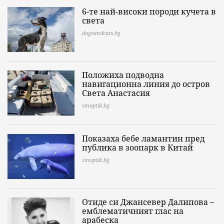
6-те най-високи породи кучета в
света
dogsandcats.bg
Положиха подводна
навигационна линия до остров
Света Анастасия
sinoptik.bg
Показаха бебе ламантин пред
публика в зоопарк в Китай
sinoptik.bg
Отиде си Джансевер Далипова –
емблематичният глас на
арабеска