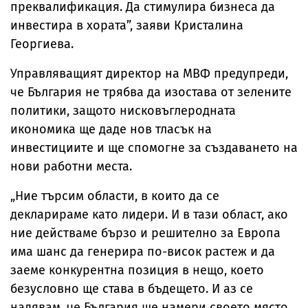
преквалификация. Да стимулира бизнеса да
инвестира в хората”, заяви Кристалина
Георгиева.
Управляващият директор на МВФ предупреди,
че България не трябва да изостава от зелените
политики, защото нисковъглеродната
икономика ще даде нов тласък на
инвестициите и ще спомогне за създаването на
нови работни места.
„Ние търсим области, в които да се
декларираме като лидери. И в тази област, ако
ние действаме бързо и решително за Европа
има шанс да генерира по-висок растеж и да
заеме конкурентна позиция в нещо, което
безусловно ще става в бъдещето. И аз се
надявам, че България ще намери своето място