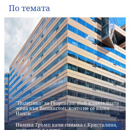
По темата
"Политико" за Георгиева: Най-влиятелната
жена във Вашингтон, която не се казва
Нанси
Иванка Тръмп качи снимка с Кристалина,
изпратиха я с хоро