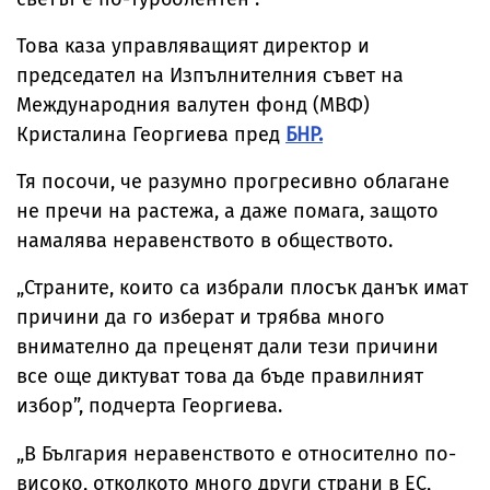
Това каза управляващият директор и
председател на Изпълнителния съвет на
Международния валутен фонд (МВФ)
Кристалина Георгиева пред
БНР.
Тя посочи, че разумно прогресивно облагане
не пречи на растежа, а даже помага, защото
намалява неравенството в обществото.
„Страните, които са избрали плосък данък имат
причини да го изберат и трябва много
внимателно да преценят дали тези причини
все още диктуват това да бъде правилният
избор”, подчерта Георгиева.
„В България неравенството е относително по-
високо, отколкото много други страни в ЕС,