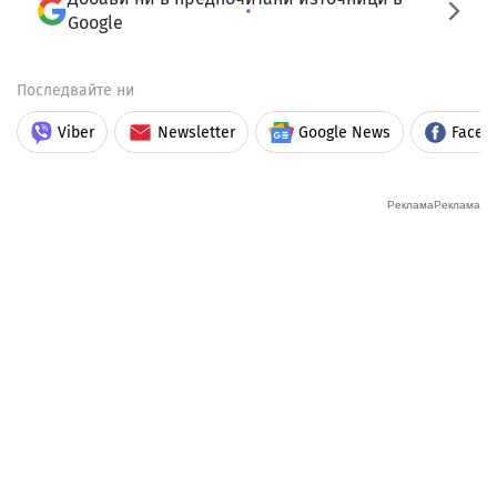
Google
Последвайте ни
Viber
Newsletter
Google News
Faceb