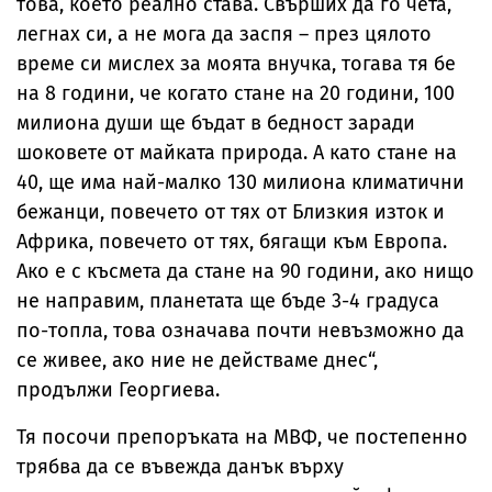
това, което реално става. Свърших да го чета,
легнах си, а не мога да заспя – през цялото
време си мислех за моята внучка, тогава тя бе
на 8 години, че когато стане на 20 години, 100
милиона души ще бъдат в бедност заради
шоковете от майката природа. А като стане на
40, ще има най-малко 130 милиона климатични
бежанци, повечето от тях от Близкия изток и
Африка, повечето от тях, бягащи към Европа.
Ако е с късмета да стане на 90 години, ако нищо
не направим, планетата ще бъде 3-4 градуса
по-топла, това означава почти невъзможно да
се живее, ако ние не действаме днес“,
продължи Георгиева.
Тя посочи препоръката на МВФ, че постепенно
трябва да се въвежда данък върху