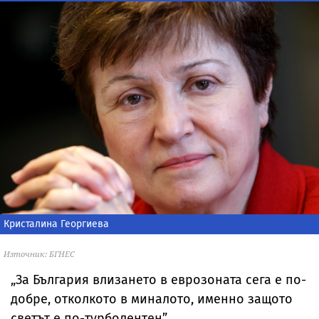
Кристалина Георгиева
Източник: БГНЕС
„За България влизането в еврозоната сега е по-
добре, отколкото в миналото, именно защото
светът е по-турболентен”.