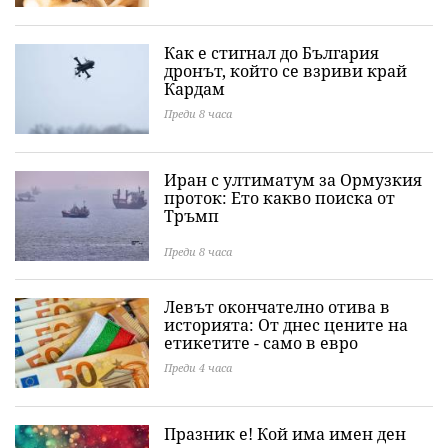
Как е стигнал до България
дронът, който се взриви край
Кардам
Преди 8 часа
Иран с ултиматум за Ормузкия
проток: Ето какво поиска от
Тръмп
Преди 8 часа
Левът окончателно отива в
историята: Oт днес цените на
етикетите - само в евро
Преди 4 часа
Празник е! Кой има имен ден