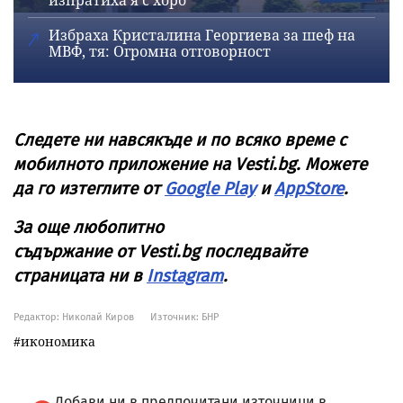
Избраха Кристалина Георгиева за шеф на
МВФ, тя: Огромна отговорност
Следете ни навсякъде и по всяко време с
мобилното приложение на
Vesti
.
bg
. Можете
да го изтеглите от
Google Play
и
AppStore
.
За още любопитно
съдържание от
Vesti
.
bg
последвайте
страницата ни в
Instagram
.
Редактор: Николай Киров
Източник:
БНР
икономика
Добави ни в предпочитани източници в