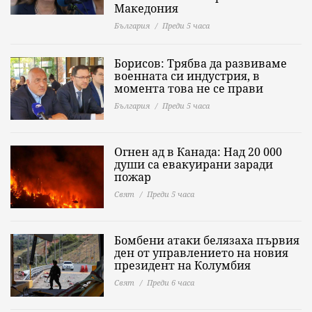
Македония
България
Преди 5 часа
Борисов: Трябва да развиваме
военната си индустрия, в
момента това не се прави
България
Преди 5 часа
Огнен ад в Канада: Над 20 000
души са евакуирани заради
пожар
Свят
Преди 5 часа
Бомбени атаки белязаха първия
ден от управлението на новия
президент на Колумбия
Свят
Преди 6 часа