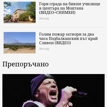
Гори сграда на бивше училище
в центъра на Монтана
(ВИДЕО+СНИМКИ)
Nova.bg
Голям пожар затвори за два
часа Подбалканския път край
Сливен (ВИДЕО)
Nova.bg
Препоръчано