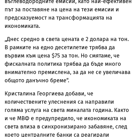
въглеводородните емисии, като най-ефективен
път за поставяне на цена на тези емисии и
предсказуемост на трансформацията на
икономиката.
„Днес средно в света цената е 2 долара на тон.
В рамките на едно десетилетие трябва да
вървим към цена $75 за тон. Но смятаме, че
фискалната политика трябва да бъде много
внимателно премислена, за да не се увеличава
общото данъчно бреме“.
Кристалина Георгиева добави, че
количествените улеснения са направили
голяма услуга на света миналата година. Както
и че МВФ е предупредило, че икономиката на
света влиза в синхронизирано забавяне, след
което централните банки са реагирали