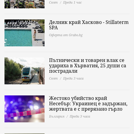
Свят
Преди 1 час
Делник край Хасково - Stillaterm
SPA
Оферта от Grabo.bg
Пътнически и товарен влак се
удариха в Хърватия, 25 души са
пострадали
Свят
Преди 3 часа
Жестоко убийство край
Несебър: Украинец е задържан,
жертвата е с прерязано гърло
България
Преди 3 часа