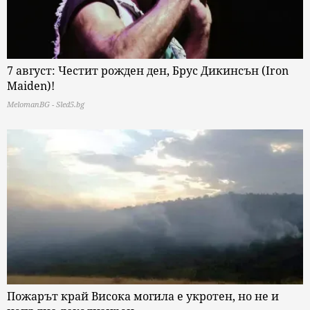
7 август: Честит рожден ден, Брус Дикинсън (Iron
Maiden)!
MelomanBG - Sled5.bg
Пожарът край Висока могила е укротен, но не и