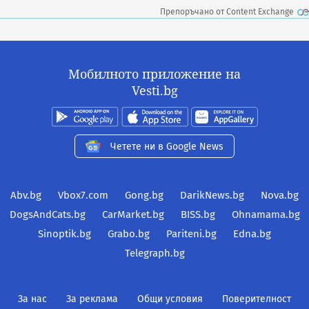
Препоръчано от Content Exchange
Мобилното приложение на
Vesti.bg
Четете ни в Google News
Abv.bg
Vbox7.com
Gong.bg
DarikNews.bg
Nova.bg
DogsAndCats.bg
CarMarket.bg
BISS.bg
Ohnamama.bg
Sinoptik.bg
Grabo.bg
Pariteni.bg
Edna.bg
Telegraph.bg
За нас
За реклама
Общи условия
Поверителност