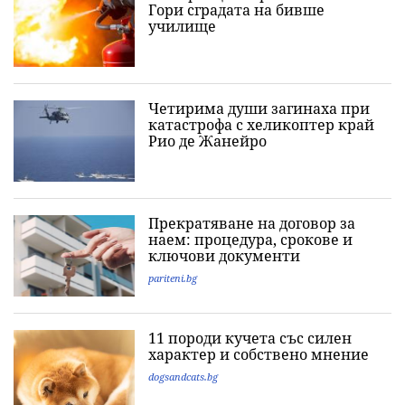
Гори сградата на бивше
училище
Четирима души загинаха при
катастрофа с хеликоптер край
Рио де Жанейро
Прекратяване на договор за
наем: процедура, срокове и
ключови документи
pariteni.bg
11 породи кучета със силен
характер и собствено мнение
dogsandcats.bg