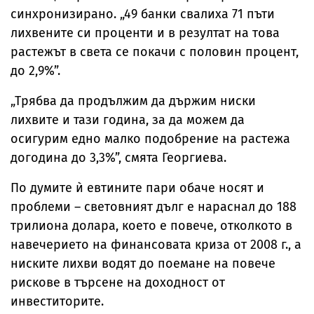
синхронизирано. „49 банки свалиха 71 пъти
лихвените си проценти и в резултат на това
растежът в света се покачи с половин процент,
до 2,9%”.
„Трябва да продължим да държим ниски
лихвите и тази година, за да можем да
осигурим едно малко подобрение на растежа
догодина до 3,3%”, смята Георгиева.
По думите ѝ евтините пари обаче носят и
проблеми – световният дълг е нараснал до 188
трилиона долара, което е повече, отколкото в
навечерието на финансовата криза от 2008 г., а
ниските лихви водят до поемане на повече
рискове в търсене на доходност от
инвеститорите.