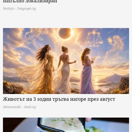
напълно локализиран
NetInfo - Telegraph.bg
Животът на 3 зодии тръгва нагоре през август
MelomanBG - Sled5.bg