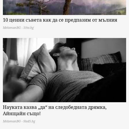
10 ценни съвета как да се предпазим от мълния
MelomanBG - 10te.bg
Науката казва „да“ на следобедната дрямка,
Айнщайн също!
MelomanBG - Sled5.bg