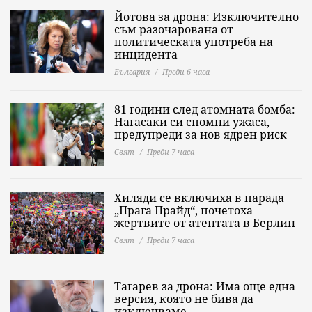
Йотова за дрона: Изключително
съм разочарована от
политическата употреба на
инцидента
България
Преди 6 часа
81 години след атомната бомба:
Нагасаки си спомни ужаса,
предупреди за нов ядрен риск
Свят
Преди 7 часа
Хиляди се включиха в парада
„Прага Прайд“, почетоха
жертвите от атентата в Берлин
Свят
Преди 7 часа
Тагарев за дрона: Има още една
версия, която не бива да
изключваме