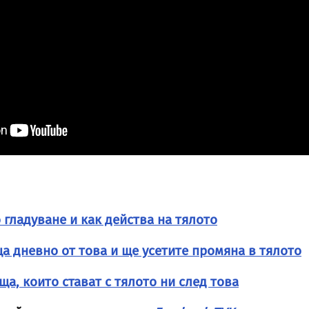
 гладуване и как действа на тялото
а дневно от това и ще усетите промяна в тялото
еща, които стават с тялото ни след това