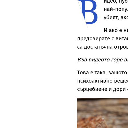
В
идео, пу
най-попу
убият, ак
И ако е н
предозирате с вита
са достатъчна отро
Във видеото горе в
Това е така, защот
психоактивно вещес
сърцебиене и дори 