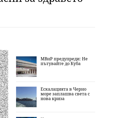
МВнР предупреди: Не
пътувайте до Куба
Ескалацията в Черно
море заплашва света с
нова криза