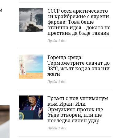
и
СССР осея арктическото
си крайбрежие с ядрени
фарове: Това беше
отлична идея... докато не
престана да бъде такава
Преди 1 ден
Гореща сряда:
Термометрите скачат до
38°C, жълт код за опасни
жеги
Преди 1 ден
Тръмп с нов ултиматум
към Иран: Или
Ормузкият проток ще
бъде отворен, или ще
последва силен удар
Преди 1 ден