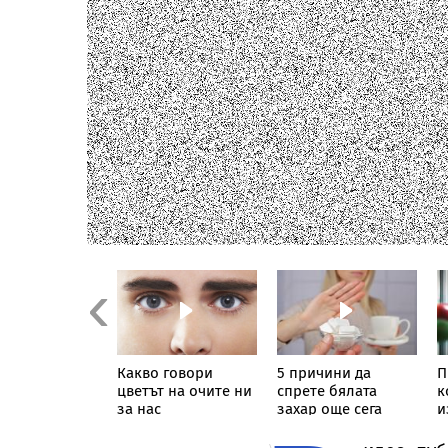
Previous
ката във
Какво говори
5 причини да
П
стта може да
цветът на очите ни
спрете бялата
к
чова за
за нас
захар още сега
и
ен брак
к