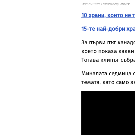
Източник: Thinkstock/Guliver
10 храни, които не
15-те най-добри хр
За първи път канад
което показа какви 
Тогава клипът събра
Миналата седмица о
темата, като само з