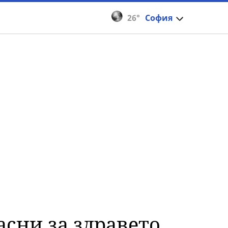
26°
София
асни за здравето