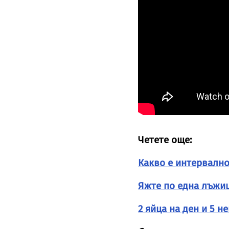
Четете още:
Какво е интервално
Яжте по една лъжиц
2 яйца на ден и 5 н