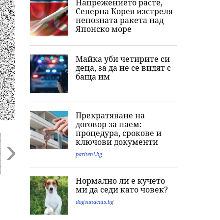
Напрежението расте,
Северна Корея изстреля
непозната ракета над
Японско море
Майка уби четирите си
деца, за да не се видят с
баща им
Прекратяване на
договор за наем:
процедура, срокове и
ключови документи
pariteni.bg
Next
Нормално ли е кучето
5 необикновени
9 храни с мазнини,
Разликата във
ми да седи като човек?
начина да свалите
които са
възрастта мож
килограми
подходящи за
е ключова за
dogsandcats.bg
диета
успешен брак