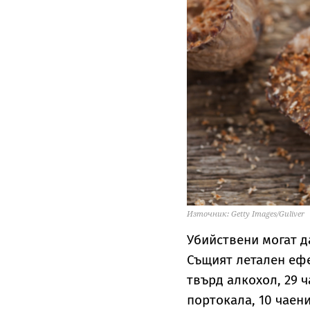
Източник: Getty Images/Guliver
Убийствени могат да
Същият летален ефе
твърд алкохол, 29 ч
портокала, 10 чаен