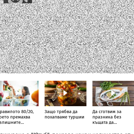
равилото 80/20,
Защо трябва да
Да сготвим за
оето премахва
похапваме туршии
празника без
злишните
къщата да
илограми
замирише на риба