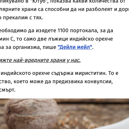
бликувано в "Ютуб", показва какви количества от
лярните храни са способни да ни разболеят и дор
о прекалим с тях.
еобходимо да изядете 1100 портокала, за да
мин С, то само две лъжици индийско орехче
ва за организма, пише
"Дейли мейл"
.
ижте най-вредните храни у нас.
о индийското орехче съдържа мириститин. То е
тво, което може да предизвика конвулсии,
смърт.