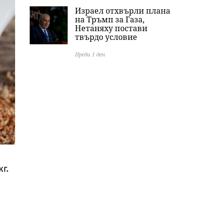
Израел отхвърли плана
на Тръмп за Газа,
Нетаняху постави
твърдо условие
Преди 1 ден
г.