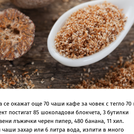
 се окажат още 70 чаши кафе за човек с тегло 70 к
кт постигат 85 шоколадови блокчета, 3 бутилки
аени лъжички черен пипер, 480 банана, 11 хил.
и чаши захар или 6 литра вода, изпити в много