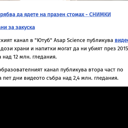
 трябва да ядете на празен стомах - СНИМКИ
ани за закуска
ският канал в "Ютуб" Asap Science публикува
виде
дози храни и напитки могат да ни убият през 2015 
 над 12 млн. гледания.
бразователният канал публикува втора част по
а пет дни видеото събра над 2,4 млн. гледания.