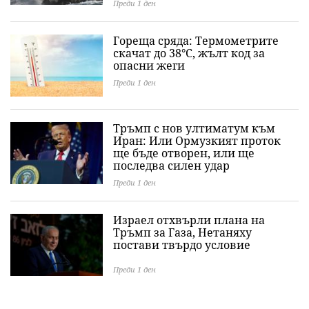
Преди 1 ден
Гореща сряда: Термометрите
скачат до 38°C, жълт код за
опасни жеги
Преди 1 ден
Тръмп с нов ултиматум към
Иран: Или Ормузкият проток
ще бъде отворен, или ще
последва силен удар
Преди 1 ден
Израел отхвърли плана на
Тръмп за Газа, Нетаняху
постави твърдо условие
Преди 1 ден