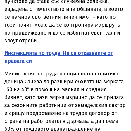
пунктове да става със служебна бележка,
издадена от кметството или общината, в които
се намира съответния личен имот – като по
този начин може да се контролира маршрутът
на придвижване и да се избягнат евентуални
злоупотреби.
Инспекцията по труда: Не се отказвайте от
правата си
Министърът на труда и социалната политика
Деница Сачева да разшири обхвата на мярката
„60 на 40“ в помощ на малкия и средния
бизнес, като тази мярка изрично да се прилага
за сезонните работници от земеделския сектор
и срещу предоставяне на трудов договор от
страна на работодателя държавата да поема
60% от трудовото възнаграждение на