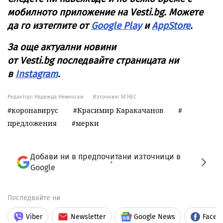
мобилното приложение на
Vesti
.
bg
. Можете
да го изтеглите от
Google Play
и
AppStore
.
За още актуални новини
от
Vesti
.
bg
последвайте страницата ни
в
Instagram
.
Редактор: Надежда Неменски
Източник:
БГНЕС
коронавирус
Красимир Каракачанов
предложения
мерки
Добави ни в предпочитани източници в
Google
Последвайте ни
Viber
Newsletter
Google News
Faceb