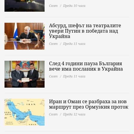
Свят
Преди 10 часа
Абсурд, шефът на театралите
увери Путин в победата над
Украйна
Свят
Преди 11 часа
След 4 години пауза България
вече има посланик в Украйна
Свят
Преди 11 часа
Иран и Оман се разбраха за нов
маршрут през Ормузкия проток
Свят
Преди 12 часа