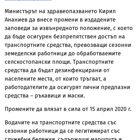
Министърът на здравеопазването Кирил
Ананиев да внесе промени в издадените
заповеди за извънредното положение, с което
да бъде осигурен безпрепятствен достъп на
транспортните средства, превозващи сезонни
земеделски работници до обработваемите
селскостопански площи. Транспортните
средства да бъдат дезинфекцирани от
населените места, от които тръгват, а
работодателите да осигурят лични предпазни
средства – ръкавици и маски.
Промените да влязат в сила от 15 април 2020 г.
Водачите на транспортните средства със
сезонни работници да се легитимират със
служебни бележки, съдържащи маршрута и