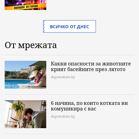
ВСИЧКО ОТ ДНЕС
От мрежата
Какви опасности за животните
крият басейните през лятото
dogsandcats.bg
6 начина, по които котката ви
комуникира с вас
dogsandcats.bg