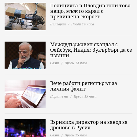
Полицията в Пловдив гони това
нещо, мъж го карал с
превишена скорост
България
Преди 14 часа
Междудържавен скандал с
Фейсбук, Индия: Зукърбърг да се
извини
Свят
Преди 14 часа
Вече работи регистърът за
личния фалит
Парите ни
Преди 15 часа
Взривиха директор на завод за
дронове в Русия
Свят
Преди 15 часа