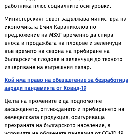
работника плюс социалните осигуровки.
Министерският съвет задължава министъра на
икономиката Емил Караниколов по
предложение на МЗХГ временно да спира
вноса и продажбата на плодове и зеленчуци
във времето на сезона на прибиране на
българските плодове и зеленчуци до тяхното
изчерпване на вътрешния пазар.
Кой има право на обезщетение за безработица
заради пандемията от Ковид-19
Целта на промените е да подпомогне
засаждането, отглеждането и прибирането на
земеделската продукция, осигуряваща
прехраната на българското население, в
условията на обявената пандемия от COVID 19.