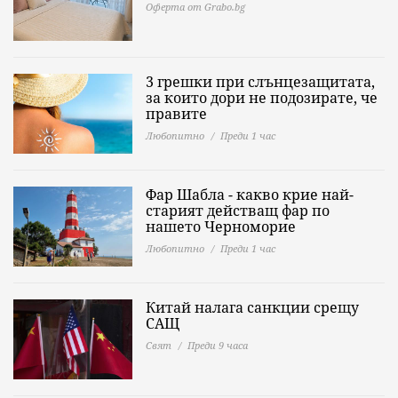
Оферта от Grabo.bg
3 грешки при слънцезащитата,
за които дори не подозирате, че
правите
Любопитно
Преди 1 час
Фар Шабла - какво крие най-
старият действащ фар по
нашето Черноморие
Любопитно
Преди 1 час
Китай налага санкции срещу
САЩ
Свят
Преди 9 часа