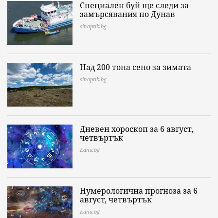
Специален буй ще следи за
замърсявания по Дунав
sinoptik.bg
Над 200 тона сено за зимата
sinoptik.bg
Дневен хороскоп за 6 август,
четвъртък
Edna.bg
Нумерологична прогноза за 6
август, четвъртък
Edna.bg