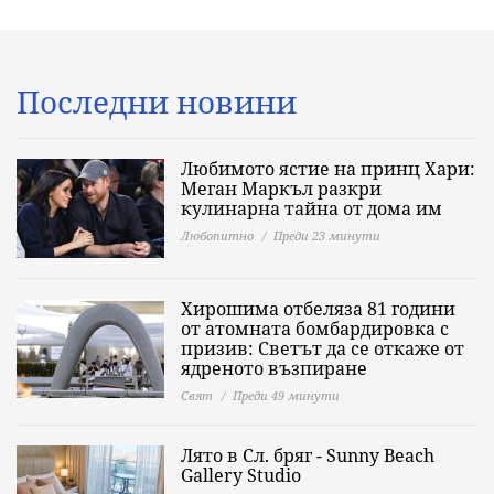
Последни новини
Любимото ястие на принц Хари:
Меган Маркъл разкри
кулинарна тайна от дома им
Любопитно
Преди 23 минути
Хирошима отбеляза 81 години
от атомната бомбардировка с
призив: Светът да се откаже от
ядреното възпиране
Свят
Преди 49 минути
Лято в Сл. бряг - Sunny Beach
Gallery Studio