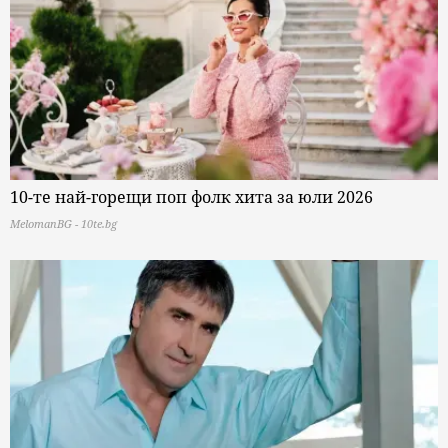
10-те най-горещи поп фолк хита за юли 2026
MelomanBG - 10te.bg