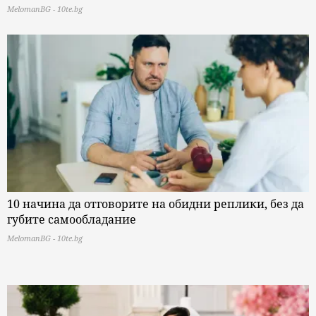
MelomanBG - 10te.bg
10 начина да отговорите на обидни реплики, без да
губите самообладание
MelomanBG - 10te.bg