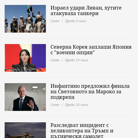
Израел удари Ливан, хутите
атакуваха танкери
Свят
Преди 9 часа
Северна Корея заплаши Япония
с "военни опции"
Свят
Преди 10 часа
Инфантино предложил финала
на Световното на Мароко за
подкрепа
Свят
Преди 10 часа
Разследват инцидент с
хеликоптера на Тръмп и
пътнически самолет