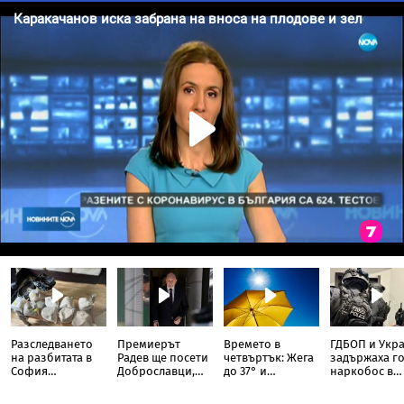
Разследването
Премиерът
Времето в
ГДБОП и Укр
на разбитата в
Радев ще посети
четвъртък: Жега
задържаха г
София
Доброславци,
до 37° и
наркобос в
лаборатория за
където ще бъде
краткотрайни
България
фентанил
изграден
дъждове на