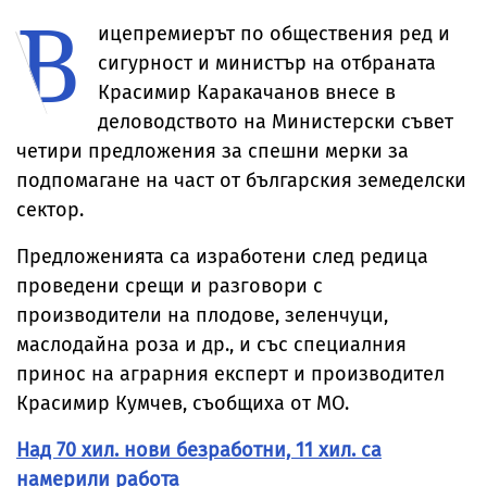
В
продължава
високотехнологичен
места
индустриален
ицепремиерът по обществения ред и
парк
сигурност и министър на отбраната
Красимир Каракачанов внесе в
деловодството на Министерски съвет
четири предложения за спешни мерки за
подпомагане на част от българския земеделски
сектор.
Предложенията са изработени след редица
проведени срещи и разговори с
производители на плодове, зеленчуци,
маслодайна роза и др., и със специалния
принос на аграрния експерт и производител
Красимир Кумчев, съобщиха от МО.
Над 70 хил. нови безработни, 11 хил. са
намерили работа