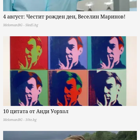
4 август: Честит рожден ден, Веселин Маринов!
MelomanBG - Sled5.bg
10 цитата от Анди Уорхол
MelomanBG - 10te.bg