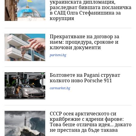
украинската дипломация,
разследват бившата посланичка
в САЩ Олга Стефанишина за
корупция
Прекратяване на договор за
наем: процедура, срокове и
ключови документи
pariteni.bg
Болтовете на Pagani струват
колкото ново Porsche 911
carmarket.bg
СССР осея арктическото си
крайбрежие с ядрени фарове:
Това беше отлична идея... докато
не престана да бъде такава