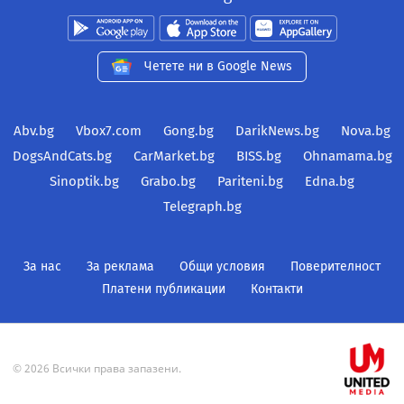
Четете ни в Google News
Abv.bg
Vbox7.com
Gong.bg
DarikNews.bg
Nova.bg
DogsAndCats.bg
CarMarket.bg
BISS.bg
Ohnamama.bg
Sinoptik.bg
Grabo.bg
Pariteni.bg
Edna.bg
Telegraph.bg
За нас
За реклама
Общи условия
Поверителност
Платени публикации
Контакти
© 2026 Всички права запазени.