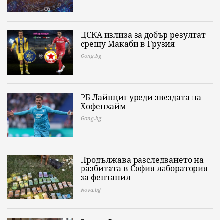
ЦСКА излиза за добър резултат
срещу Макаби в Грузия
Gong.bg
РБ Лайпциг уреди звездата на
Хофенхайм
Gong.bg
Продължава разследването на
разбитата в София лаборатория
за фентанил
Nova.bg