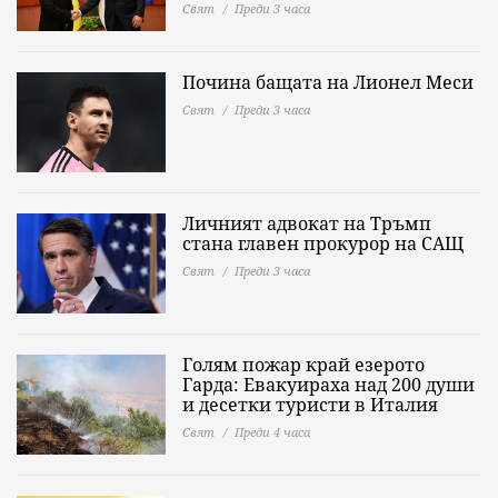
Свят
Преди 3 часа
Почина бащата на Лионел Меси
Свят
Преди 3 часа
Личният адвокат на Тръмп
стана главен прокурор на САЩ
Свят
Преди 3 часа
Голям пожар край езерото
Гарда: Евакуираха над 200 души
и десетки туристи в Италия
Свят
Преди 4 часа