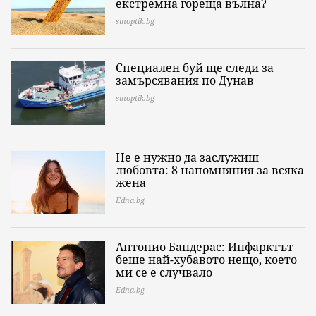
екстремна гореща вълна?
sinoptik.bg
Специален буй ще следи за
замърсявания по Дунав
sinoptik.bg
Не е нужно да заслужиш
любовта: 8 напомняния за всяка
жена
Edna.bg
Антонио Бандерас: Инфарктът
беше най-хубавото нещо, което
ми се е случвало
Edna.bg