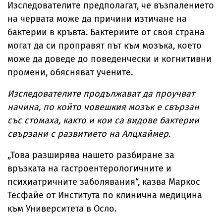
Изследователите предполагат, че възпалението
на червата може да причини изтичане на
бактерии в кръвта. Бактериите от своя страна
могат да си проправят път към мозъка, което
може да доведе до поведенчески и когнитивни
промени, обясняват учените.
Изследователите продължават да проучват
начина, по който човешкия мозък е свързан
със стомаха, както и кои са видове бактерии
свързани с развитието на Алцхаймер.
„Това разширява нашето разбиране за
връзката на гастроентерологичните и
психиатричните заболявания“, казва Маркос
Тесфайе от Института по клинична медицина
към Университета в Осло.