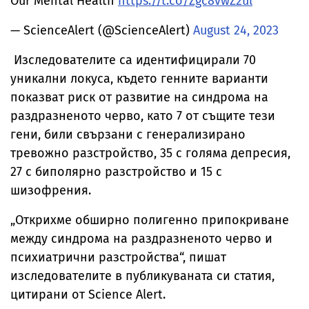
Our Mental Health
https://t.co/Zgc8vwZ2ul
— ScienceAlert (@ScienceAlert)
August 24, 2023
Изследователите са идентифицирали 70
уникални локуса, където генните варианти
показват риск от развитие на синдрома на
раздразненото черво, като 7 от същите тези
гени, били свързани с генерализирано
тревожно разстройство, 35 с голяма депресия,
27 с биполярно разстройство и 15 с
шизофрения.
„Открихме обширно полигенно припокриване
между синдрома на раздразненото черво и
психиатрични разстройства“, пишат
изследователите в публикуваната си статия,
цитирани от Science Alert.