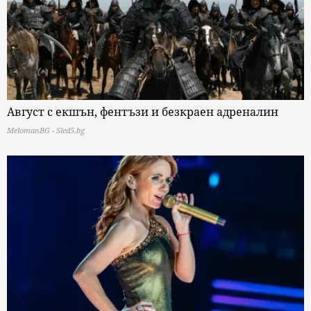
Август с екшън, фентъзи и безкраен адреналин
MelomanBG - Sled5.bg