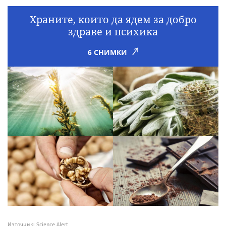
Храните, които да ядем за добро
здраве и психика
6 СНИМКИ
Източник:
Science Alert