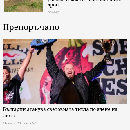
дрон
Nova.bg
Препоръчано
Българин атакува световната титла по ядене на
люто
MelomanBG - Sled5.bg