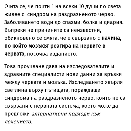
Счита се, че почти 1 на всеки 10 души по света
живее с синдром на раздразненото черво.
Заболяването води до спазми, болка и диария.
Въпреки че причините са неизвестни,
обикновено се смята, че е свързано с
начина,
по който мозъкът реагира на нервите в
червата,
посочва изданието.
Това проучване дава на изследователите и
здравните специалисти нови данни за връзки
между червата и мозъка. Изследването хвърля
светлина върху пътищата, пораждащи
синдрома на раздразненото черво, които не са
свързани с нервната система, което може да
предложи
алтернативни подходи към
лечението.