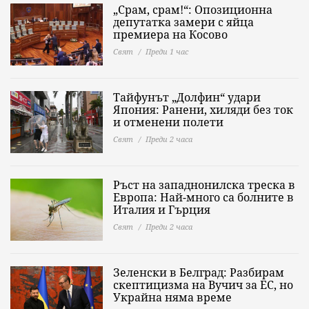
„Срам, срам!“: Опозиционна
депутатка замери с яйца
премиера на Косово
Свят
Преди 1 час
Тайфунът „Долфин“ удари
Япония: Ранени, хиляди без ток
и отменени полети
Свят
Преди 2 часа
Ръст на западнонилска треска в
Европа: Най-много са болните в
Италия и Гърция
Свят
Преди 2 часа
Зеленски в Белград: Разбирам
скептицизма на Вучич за ЕС, но
Украйна няма време