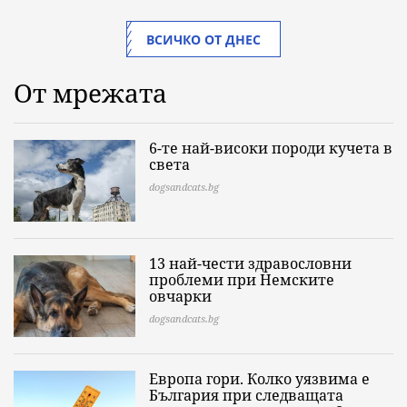
ВСИЧКО ОТ ДНЕС
От мрежата
6-те най-високи породи кучета в
света
dogsandcats.bg
13 най-чести здравословни
проблеми при Немските
овчарки
dogsandcats.bg
Европа гори. Колко уязвима е
България при следващата