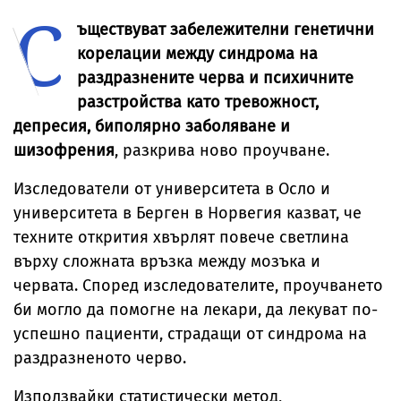
С
за милиони
Брус Уилис с
юбилея ѝ
ъществуват забележителни генетични
корелации между синдрома на
раздразнените черва и психичните
разстройства като тревожност,
депресия, биполярно заболяване и
шизофрения
, разкрива ново проучване.
Изследователи от университета в Осло и
университета в Берген в Норвегия казват, че
техните открития хвърлят повече светлина
върху сложната връзка между мозъка и
червата. Според изследователите, проучването
би могло да помогне на лекари, да лекуват по-
успешно пациенти, страдащи от синдрома на
раздразненото черво.
Използвайки статистически метод,