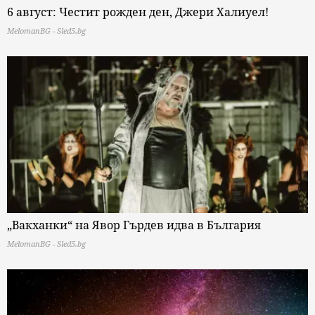
6 август: Честит рожден ден, Джери Халиуел!
MelomanBG - Sled5.bg
„Вакханки“ на Явор Гърдев идва в България
MelomanBG - Sled5.bg