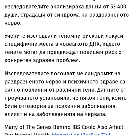
изследователите анализираха данни от 53 400
души, страдащи от синдрома на раздразненото
черво.
Учените изследвали геномни рискови локуси –
специфични места в човешкото ДНК, където
гените могат да предвиждат повишен риск от
конкретен здравен проблем.
Изследователите посочват, че синдромът на
раздразненото черво и психичното здраве са
силно повлияни от различни гени. Данните от
проучването установили, че някои гени, които
били отговорни за психични заболявания,
влияят и на заболяванията на червата.
Many of The Genes Behind IBS Could Also Affect