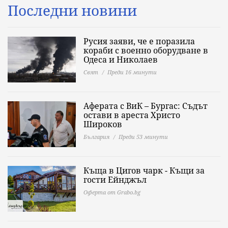
Последни новини
Русия заяви, че е поразила
кораби с военно оборудване в
Одеса и Николаев
Свят
Преди 16 минути
Аферата с ВиК – Бургас: Съдът
остави в ареста Христо
Широков
България
Преди 53 минути
Къща в Цигов чарк - Къщи за
гости Ейнджъл
Оферта от Grabo.bg