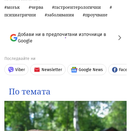
мозък
черва
гастроентерологични
психиатрични
заболявания
проучване
Добави ни в предпочитани източници в
Google
Последвайте ни
Viber
Newsletter
Google News
Faceb
По темата