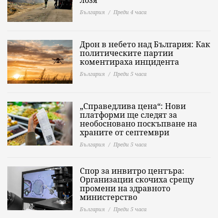
лозя
България
Преди 4 часа
Дрон в небето над България: Как
политическите партии
коментираха инцидента
България
Преди 5 часа
„Справедлива цена“: Нови
платформи ще следят за
необосновано поскъпване на
храните от септември
България
Преди 5 часа
Спор за инвитро центъра:
Организации скочиха срещу
промени на здравното
министерство
България
Преди 5 часа