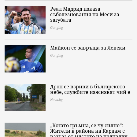
Реал Мадрид изказа
съболезнования на Меси за
загубата
Gong.bg
Майкон се завръща за Левски
Gong.bg
Дрон се взриви в българското
небе, службите изясняват чий е
Nova.bg
„Когато гръмна, се чу силно“:
Жители в района на Кардам с
разказ от мястото на падналия