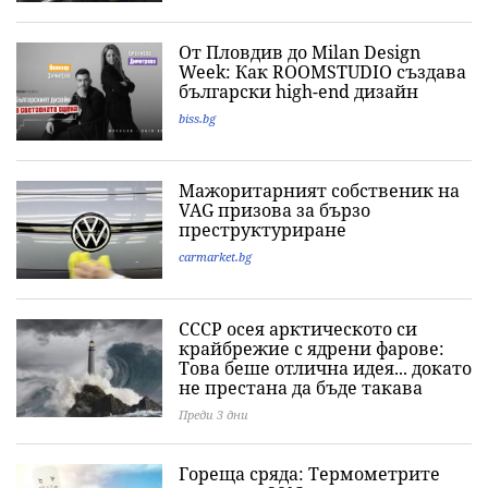
От Пловдив до Milan Design
Week: Как ROOMSTUDIO създава
български high-end дизайн
biss.bg
Мажоритарният собственик на
VAG призова за бързо
преструктуриране
carmarket.bg
СССР осея арктическото си
крайбрежие с ядрени фарове:
Това беше отлична идея... докато
не престана да бъде такава
Преди 3 дни
Гореща сряда: Термометрите