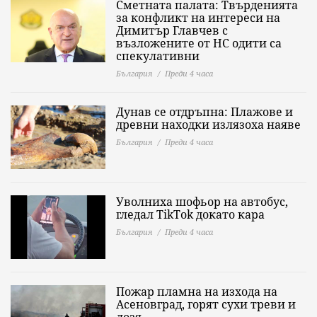
Сметната палата: Твърденията
за конфликт на интереси на
Димитър Главчев с
възложените от НС одити са
спекулативни
България
Преди 4 часа
Дунав се отдръпна: Плажове и
древни находки излязоха наяве
България
Преди 4 часа
Уволниха шофьор на автобус,
гледал TikTok докато кара
България
Преди 4 часа
Пожар пламна на изхода на
Асеновград, горят сухи треви и