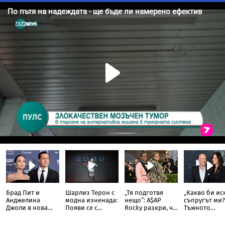
Брад Пит и
Шарлиз Терон с
„Тя подготвя
„Какво би ис
Анджелина
модна изненада:
нещо“: A$AP
съпругът ми?
Джоли в нова
Появи се с
Rocky разкри, че
Тъжното
ожесточена
прозрачна пола
Риана записва
признание н
съдебна битка
тип „дъждобран“
нов албум
съпругата на