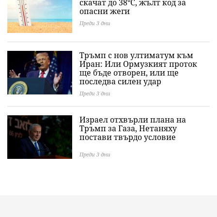
скачат до 38°C, жълт код за
опасни жеги
Преди 3 дни
Тръмп с нов ултиматум към
Иран: Или Ормузкият проток
ще бъде отворен, или ще
последва силен удар
Преди 3 дни
Израел отхвърли плана на
Тръмп за Газа, Нетаняху
постави твърдо условие
Преди 3 дни