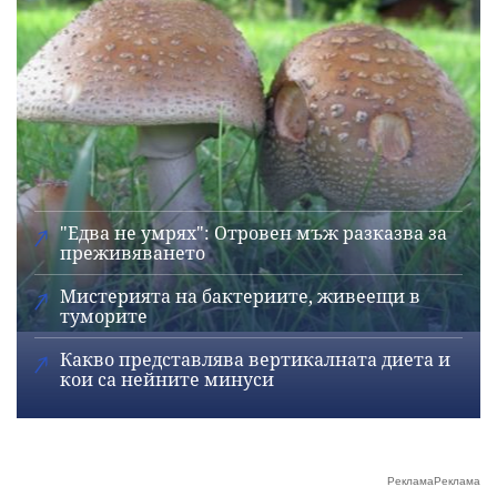
"Едва не умрях": Отровен мъж разказва за
преживяването
Мистерията на бактериите, живеещи в
туморите
Какво представлява вертикалната диета и
кои са нейните минуси