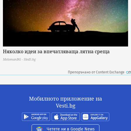
Няколко идеи за впечатляваща лятна среща
MelomanBG - Sled5.bg
Препоръчано от Content Exchange
Мобилното приложение на
Vesti.bg
Четете ни в Google News