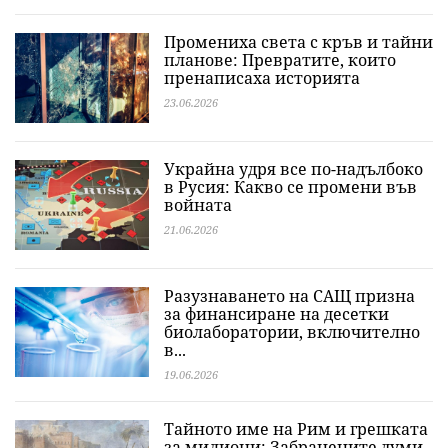
Промениха света с кръв и тайни
планове: Превратите, които
пренаписаха историята
23.06.2026
Украйна удря все по-надълбоко
в Русия: Какво се промени във
войната
21.06.2026
Разузнаването на САЩ призна
за финансиране на десетки
биолаборатории, включително
в...
19.06.2026
Тайното име на Рим и грешката
за милиони: Забранените думи