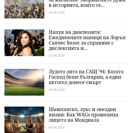
в историята, които се...
16.06.2026
Напук на диагнозите:
Ежедневните навици на Лорън
Санчес Безос за справяне с
дислексията и...
13.06.2026
Лудото лято на САЩ '94: Когато
Господ беше българин, а един
автогол донесе смърт
10.06.2026
Шампанско, лукс и звездни
визии: Kак WAGs промениха
лицето на Мондиала
09.06.2026