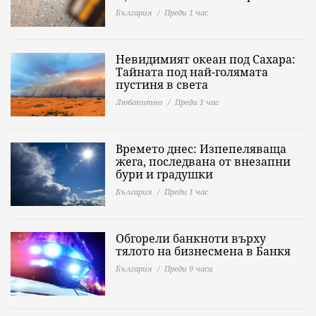
България
Преди 1 час
Невидимият океан под Сахара:
Тайната под най-голямата
пустиня в света
Любопитно
Преди 1 час
Времето днес: Изпепеляваща
жега, последвана от внезапни
бури и градушки
България
Преди 1 час
Обгорели банкноти върху
тялото на бизнесмена в Банкя
България
Преди 9 часа