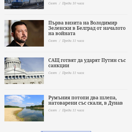
Свят
Преди 10 часа
Първа визита на Володимир
Зеленски в Белград от началото
на войната
Свят
Преди 11 часа
САЩ готвят да ударят Путин със
санкции
Свят
Преди 11 часа
Румъния потопи два шлепа,
натоварени със скали, в Дунав
Свят
Преди 11 часа