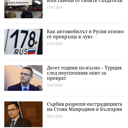
изоставени от своите създатели
17.07.2026
Как автомобилът в Русия отново
се превръща в лукс
11.07.2026
Десет години по-късно – Турция
след неуспешния опит за
преврат
10.07.2026
Сърбия разреши екстрадицията
на Стоян Мавродиев в България
09.07.2026