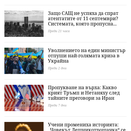
Защо САЩ не успяха да спрат
атентатите от 11 септември?
Системата, която пропусна...
Преди 21 часа
Уволнението на един министър
отпуши най-голямата криза в
Украйна
Преди 2 дни
Пропукване на върха: Какво
крият Тръмп и Нетаняху след
тайните преговори за Иран
Преди 7 дни
Учени промениха историята:
„Човекът Лешникотрошачка“ се