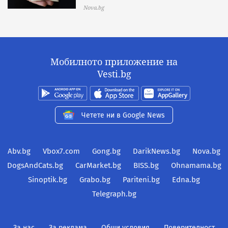
Nova.bg
Мобилното приложение на
Vesti.bg
Четете ни в Google News
Abv.bg
Vbox7.com
Gong.bg
DarikNews.bg
Nova.bg
DogsAndCats.bg
CarMarket.bg
BISS.bg
Ohnamama.bg
Sinoptik.bg
Grabo.bg
Pariteni.bg
Edna.bg
Telegraph.bg
За нас
За реклама
Общи условия
Поверителност