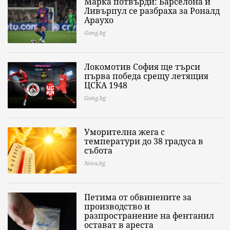
Марка потвърди: Барселона и
Ливърпул се разбраха за Роналд
Араухо
Gong.bg
Локомотив София ще търси
първа победа срещу летящия
ЦСКА 1948
Gong.bg
Уморителна жега с
температури до 38 градуса в
събота
Nova.bg
Петима от обвинените за
производство и
разпространение на фентанил
остават в ареста