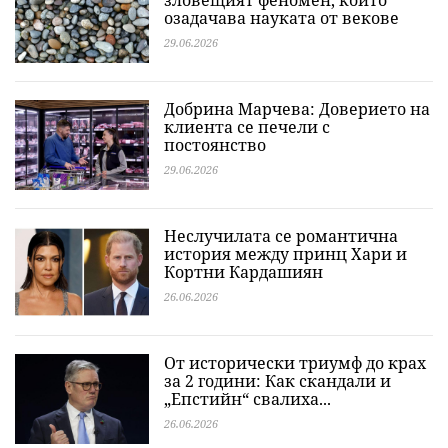
зловещият феномен, който
озадачава науката от векове
29.06.2026
Добрина Марчева: Доверието на
клиента се печели с
постоянство
29.06.2026
Неслучилата се романтична
история между принц Хари и
Кортни Кардашиян
26.06.2026
От исторически триумф до крах
за 2 години: Как скандали и
„Епстийн“ свалиха...
26.06.2026