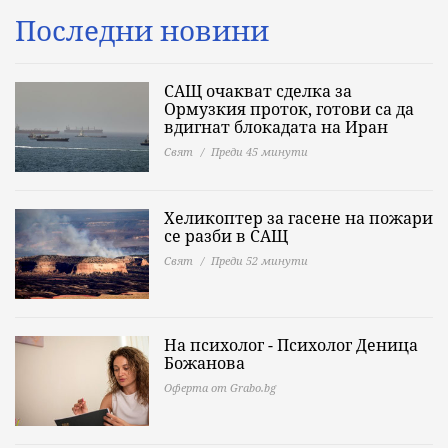
Последни новини
САЩ очакват сделка за
Ормузкия проток, готови са да
вдигнат блокадата на Иран
Свят
Преди 45 минути
Хеликоптер за гасене на пожари
се разби в САЩ
Свят
Преди 52 минути
На психолог - Психолог Деница
Божанова
Оферта от Grabo.bg