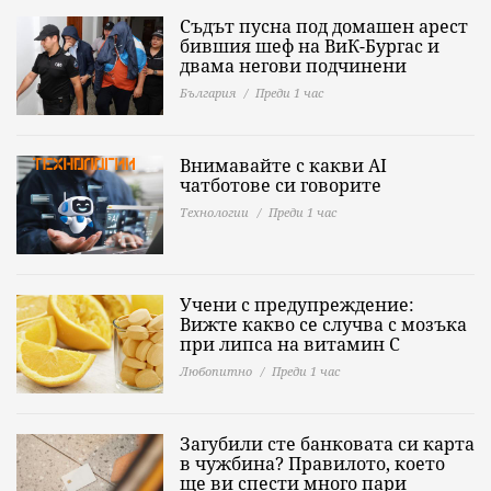
Съдът пусна под домашен арест
бившия шеф на ВиК-Бургас и
двама негови подчинени
България
Преди 1 час
Внимавайте с какви AI
чатботове си говорите
Технологии
Преди 1 час
Учени с предупреждение:
Вижте какво се случва с мозъка
при липса на витамин C
Любопитно
Преди 1 час
Загубили сте банковата си карта
в чужбина? Правилото, което
ще ви спести много пари