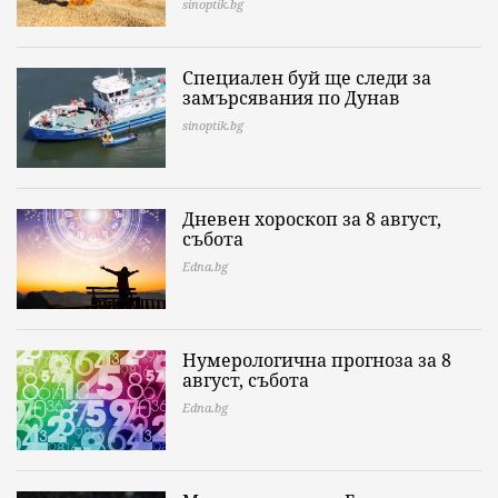
sinoptik.bg
Специален буй ще следи за
замърсявания по Дунав
sinoptik.bg
Дневен хороскоп за 8 август,
събота
Edna.bg
Нумерологична прогноза за 8
август, събота
Edna.bg