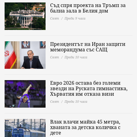
Съд спря проекта на Тръмп за
бална зала в Белия дом
Свят
Преди 9 часа
Президентът на Иран защити
меморандума със САЩ
Свят
Преди 10 часа
Евро 2026 остава без големи
звезди на Руската гимнастика,
Хърватия им отказа визи
Свят
Преди 10 часа
Влак влачи майка 45 метра,
хваната за детска количка с
дете