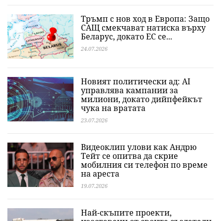
Тръмп с нов ход в Европа: Защо
САЩ смекчават натиска върху
Беларус, докато ЕС се...
24.07.2026
Новият политически ад: AI
управлява кампании за
милиони, докато дийпфейкът
чука на вратата
23.07.2026
Видеоклип улови как Андрю
Тейт се опитва да скрие
мобилния си телефон по време
на ареста
19.07.2026
Най-скъпите проекти,