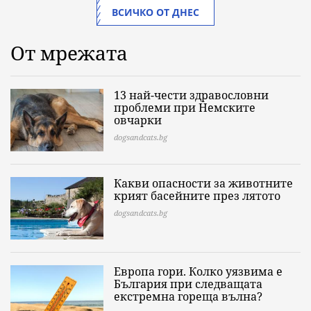
ВСИЧКО ОТ ДНЕС
От мрежата
13 най-чести здравословни
проблеми при Немските
овчарки
dogsandcats.bg
Какви опасности за животните
крият басейните през лятото
dogsandcats.bg
Европа гори. Колко уязвима е
България при следващата
екстремна гореща вълна?