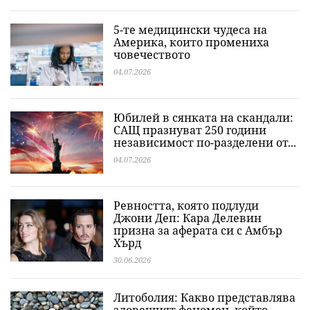
5-те медицински чудеса на
Америка, които промениха
човечеството
04.07.2026
Юбилей в сянката на скандали:
САЩ празнуват 250 години
независимост по-разделени от...
04.07.2026
Ревността, която подлуди
Джони Деп: Кара Делевин
призна за аферата си с Амбър
Хърд
30.06.2026
Литоболия: Какво представлява