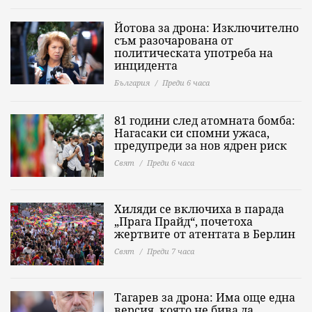
Йотова за дрона: Изключително
съм разочарована от
политическата употреба на
инцидента
България
Преди 6 часа
81 години след атомната бомба:
Нагасаки си спомни ужаса,
предупреди за нов ядрен риск
Свят
Преди 6 часа
Хиляди се включиха в парада
„Прага Прайд“, почетоха
жертвите от атентата в Берлин
Свят
Преди 7 часа
Тагарев за дрона: Има още една
версия, която не бива да