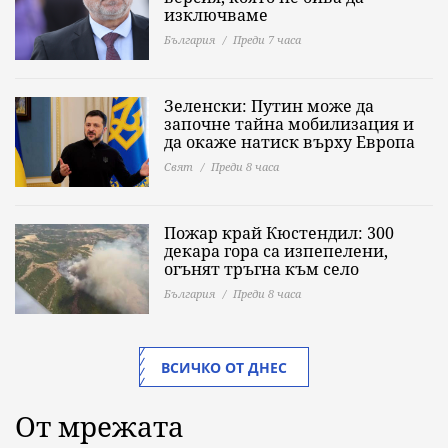
изключваме
България
Преди 7 часа
Зеленски: Путин може да
започне тайна мобилизация и
да окаже натиск върху Европа
Свят
Преди 8 часа
Пожар край Кюстендил: 300
декара гора са изпепелени,
огънят тръгна към село
България
Преди 8 часа
ВСИЧКО ОТ ДНЕС
От мрежата