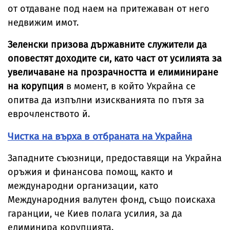
от отдаване под наем на притежаван от него
недвижим имот.
Зеленски призова държавните служители да
оповестят доходите си, като част от усилията за
увеличаване на прозрачността и елиминиране
на корупция
в момент, в който Украйна се
опитва да изпълни изискванията по пътя за
еврочленството й.
Чистка на върха в отбраната на Украйна
Западните съюзници, предоставящи на Украйна
оръжия и финансова помощ, както и
международни организации, като
Международния валутен фонд, също поискаха
гаранции, че Киев полага усилия, за да
елиминира корупцията.