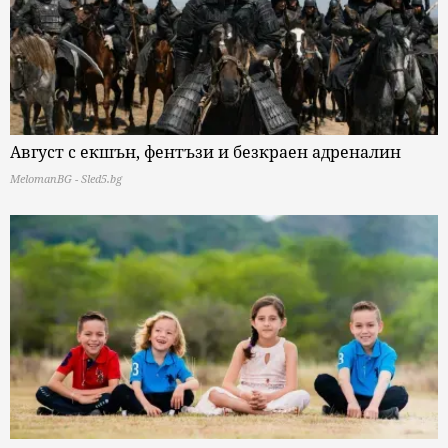
Август с екшън, фентъзи и безкраен адреналин
MelomanBG - Sled5.bg