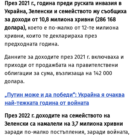
През 2021 г., година преди руската инвазия в
Украйна, Зеленски и семейството му съобщиха
за доходи от 10,8 милиона хривни (286 168
долара),
което е по-малко от 12-те милиона
хривни, които те декларираха през
предходната година.
Данните за доходите през 2021 г. включваха и
приходи от продажбата на правителствени
облигации за сума, възлизаща на 142 000
долара.
„Путин може и да победи“: Украйна я очаква
най-тежката година от войната
През 2022 г. доходите на семейството на
Зеленски са намалели на 3,7 милиона хривни
заради по-малко постъпления, заради войната,