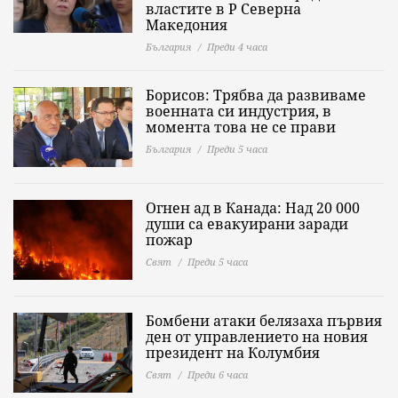
властите в Р Северна
Македония
България
Преди 4 часа
Борисов: Трябва да развиваме
военната си индустрия, в
момента това не се прави
България
Преди 5 часа
Огнен ад в Канада: Над 20 000
души са евакуирани заради
пожар
Свят
Преди 5 часа
Бомбени атаки белязаха първия
ден от управлението на новия
президент на Колумбия
Свят
Преди 6 часа