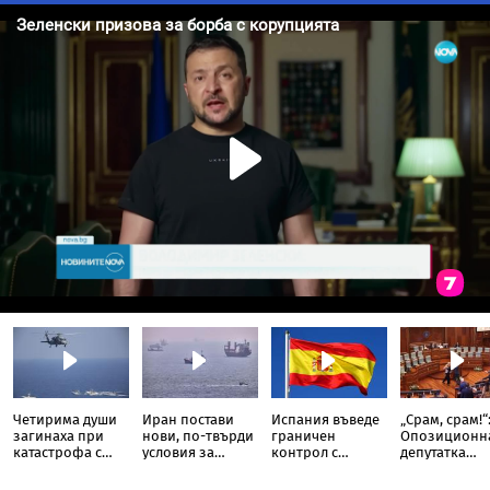
Четирима души
Иран постави
Испания въведе
„Срам, срам!“
загинаха при
нови, по-твърди
граничен
Опозиционн
катастрофа с
условия за
контрол с
депутатка
хеликоптер край
отварянето на
Италия
замери с яйц
Рио де Жанейро
Ормузкия
премиера на