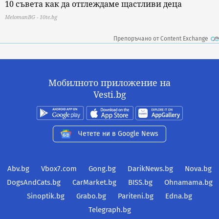
10 съвета как да отглеждаме щастливи деца
MelomanBG - 10te.bg
Препоръчано от Content Exchange
Мобилното приложение на
Vesti.bg
Четете ни в Google News
Abv.bg
Vbox7.com
Gong.bg
DarikNews.bg
Nova.bg
DogsAndCats.bg
CarMarket.bg
BISS.bg
Ohnamama.bg
Sinoptik.bg
Grabo.bg
Pariteni.bg
Edna.bg
Telegraph.bg