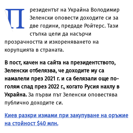
П
проток
Косово
резидентът на Украйна Володимир
Зеленски оповести доходите си за
две години, предаде Ройтерс. Тази
стъпка цели да насърчи
прозрачността и изкореняването на
корупцията в страната.
В пост, качен на сайта на президентството,
Зеленски отбелязва, че доходите му са
намалели през 2021 г. и са белязали още по-
голям спад през 2022 г., когато Русия нахлу в
Украйна.
За първи път Зеленски оповестява
публично доходите си.
Киев разкри измами при закупуване на оръжие
на стойност $40 млн.