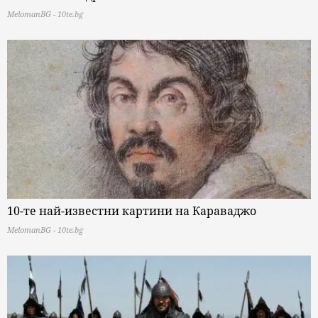
MelomanBG - 10te.bg
10-те най-известни картини на Караваджо
MelomanBG - 10te.bg