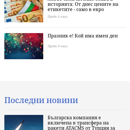
историята: Oт днес цените на
етикетите - само в евро
Преди 4 часа
Празник е! Кой има имен ден
Преди 9 часа
Последни новини
Българска компания е
включена в трансфера на
ракети ATACMS от Турция за