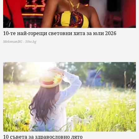
10-те най-горещи световни хита за юли 2026
MelomanBG - 10te.bg
10 съвета за здравословно лято