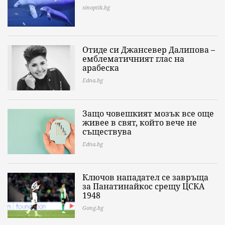
sinoptik.bg
Отиде си Джансевер Далипова –
емблематичният глас на
арабеска
Edna.bg
Защо човешкият мозък все още
живее в свят, който вече не
съществува
Edna.bg
Ключов нападател се завръща
за Панатинайкос срещу ЦСКА
1948
Gong.bg