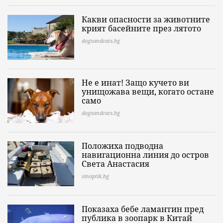
Какви опасности за животните
крият басейните през лятото
dogsandcats.bg
Не е инат! Защо кучето ви
унищожава вещи, когато остане
само
dogsandcats.bg
Положиха подводна
навигационна линия до остров
Света Анастасия
sinoptik.bg
Показаха бебе ламантин пред
публика в зоопарк в Китай