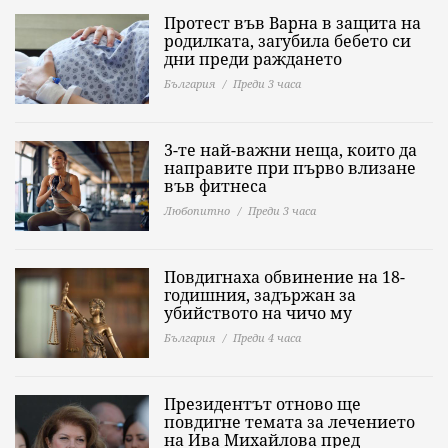
Протест във Варна в защита на
родилката, загубила бебето си
дни преди раждането
България
Преди 3 часа
3-те най-важни неща, които да
направите при първо влизане
във фитнеса
Любопитно
Преди 3 часа
Повдигнаха обвинение на 18-
годишния, задържан за
убийството на чичо му
България
Преди 4 часа
Президентът отново ще
повдигне темата за лечението
на Ива Михайлова пред