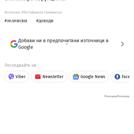
Източник:
БТА/Габриела Големанска
зеленски
доходи
Добави ни в предпочитани източници в
Google
Последвайте ни
Viber
Newsletter
Google News
Faceb