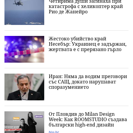
Четирима души загинаха при
катастрофа с хеликоптер край
Рио де Жанейро
Жестоко убийство край
Несебър: Украинец е задържан,
жертвата е с прерязано гърло
Иран: Няма да водим преговори
със САЩ, докато нарушават
споразумението
От Пловдив до Milan Design
Week: Как ROOMSTUDIO създава
български high-end дизайн
biss.bg