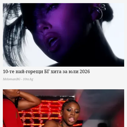
10-те най-горещи БГ хита за юли 2026
MelomanBG - 10te.bg