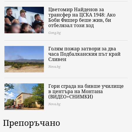
Цветомир Найденов за
трансфер на ЦСКА 1948: Ако
Боби Фишер беше жив, би
отбелязал този ход
Gong.bg
Голям пожар затвори за два
часа Подбалканския път край
Сливен
Nova.bg
Гори сграда на бивше училище
в центъра на Монтана
(ВИДЕО+СНИМКИ)
Nova.bg
Препоръчано