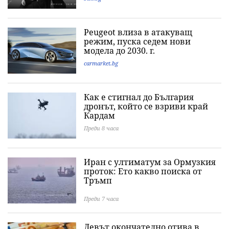
Peugeot влиза в атакуващ
режим, пуска седем нови
модела до 2030. г.
carmarket.bg
Как е стигнал до България
дронът, който се взриви край
Кардам
Преди 8 часа
Иран с ултиматум за Ормузкия
проток: Ето какво поиска от
Тръмп
Преди 7 часа
Левът окончателно отива в