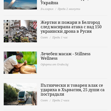
Украйна
България
Преди 2 минути
Жертви и пожари в Белгород
след масирана атака с над 150
украински дрона в Русия
Свят
Преди 1 час
Лечебен масаж - Stillness
Wellness
Оферта от Grabo.bg
Пътнически и товарен влак се
удариха в Хърватия, 25 души са
пострадали
Свят
Преди 2 часа