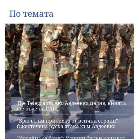
По темата
The Telegraph: Ако Авдеевка падне, вината
ще бъде на САЩ
"Врагът ни притиска от всички страни":
Ожесточена руска атака към Авдеевка
"Украйна се бори": Улични битки решават