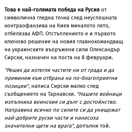
Това е най-голямата победа на Русия
от
символична гледна точка след неуспешната
контраофанзива на Киев миналото лято,
отбелязва АФП. Отстъплението е и първото
ключово решение на новия главнокомандващ
на украинските въоръжени сили Олександър
Сирски, назначен на поста на 8 февруари.
"Реших да изтегля частите ни от града и да
преминем към отбрана на по-благоприятни
позиции"
, написа Сирски малко след
съобщението на Тарнавски.
"Нашите войници
изпълниха воинския си дълг с достойнство.
Направиха всичко по силите си да унищожат
най-добрите руски части и нанесоха
значителни щети на врага"
, допълни той.