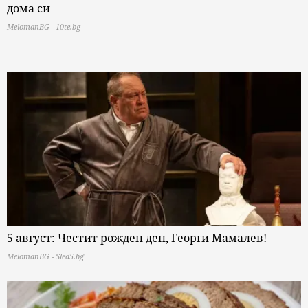
дома си
MelomanBG - 10te.bg
5 август: Честит рожден ден, Георги Мамалев!
MelomanBG - Sled5.bg