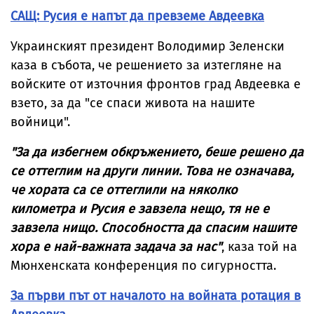
САЩ: Русия е напът да превземе Авдеевка
Украинският президент Володимир Зеленски
каза в събота, че решението за изтегляне на
войските от източния фронтов град Авдеевка е
взето, за да "се спаси живота на нашите
войници".
"За да избегнем обкръжението, беше решено да
се оттеглим на други линии. Това не означава,
че хората са се оттеглили на няколко
километра и Русия е завзела нещо, тя не е
завзела нищо. Способността да спасим нашите
хора е най-важната задача за нас"
, каза той на
Мюнхенската конференция по сигурността.
За първи път от началото на войната ротация в