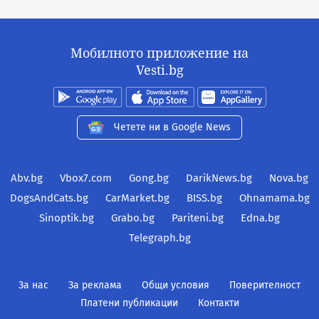
Мобилното приложение на
Vesti.bg
Четете ни в Google News
Abv.bg
Vbox7.com
Gong.bg
DarikNews.bg
Nova.bg
DogsAndCats.bg
CarMarket.bg
BISS.bg
Ohnamama.bg
Sinoptik.bg
Grabo.bg
Pariteni.bg
Edna.bg
Telegraph.bg
За нас
За реклама
Общи условия
Поверителност
Платени публикации
Контакти