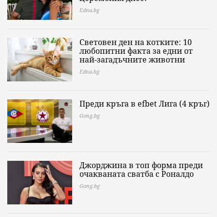
Edna.bg
Световен ден на котките: 10
любопитни факта за едни от
най-загадъчните животни
Edna.bg
Преди кръга в efbet Лига (4 кръг)
Gong.bg
Джорджина в топ форма преди
очакваната сватба с Роналдо
Gong.bg