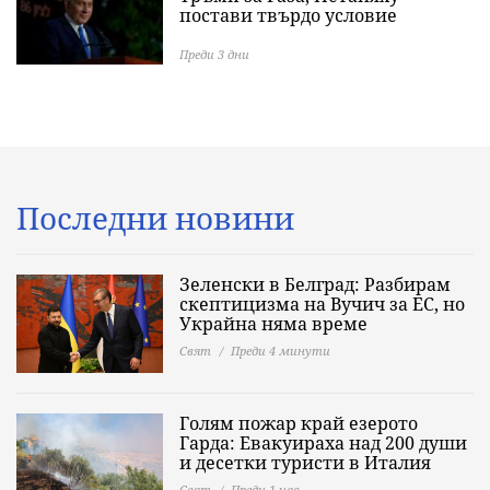
постави твърдо условие
Преди 3 дни
Последни новини
Зеленски в Белград: Разбирам
скептицизма на Вучич за ЕС, но
Украйна няма време
Свят
Преди 4 минути
Голям пожар край езерото
Гарда: Евакуираха над 200 души
и десетки туристи в Италия
Свят
Преди 1 час