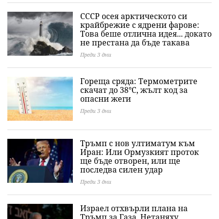
СССР осея арктическото си
крайбрежие с ядрени фарове:
Това беше отлична идея... докато
не престана да бъде такава
Преди 3 дни
Гореща сряда: Термометрите
скачат до 38°C, жълт код за
опасни жеги
Преди 3 дни
Тръмп с нов ултиматум към
Иран: Или Ормузкият проток
ще бъде отворен, или ще
последва силен удар
Преди 3 дни
Израел отхвърли плана на
Тръмп за Газа, Нетаняху