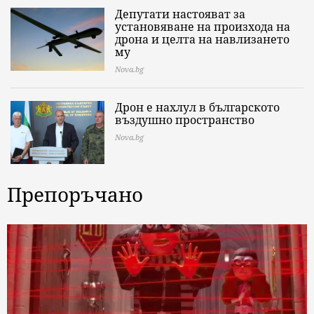
Депутати настояват за
установяване на произхода на
дрона и целта на навлизането
му
Nova.bg
Дрон е нахлул в българското
въздушно пространство
Nova.bg
Препоръчано