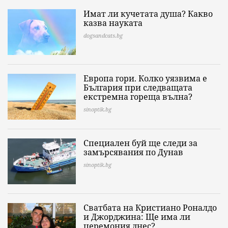
Имат ли кучетата душа? Какво
казва науката
dogsandcats.bg
Европа гори. Колко уязвима е
България при следващата
екстремна гореща вълна?
sinoptik.bg
Специален буй ще следи за
замърсявания по Дунав
sinoptik.bg
Сватбата на Кристиано Роналдо
и Джорджина: Ще има ли
церемония днес?