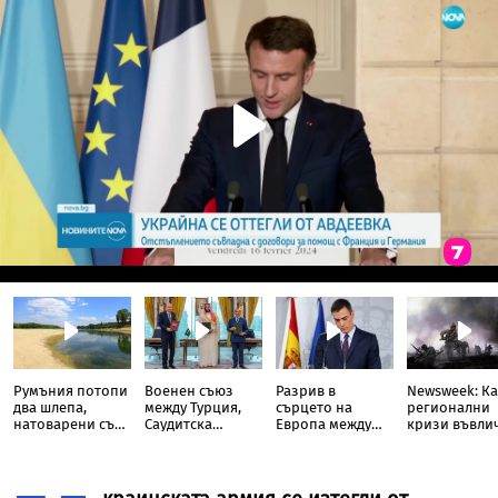
Румъния потопи
Военен съюз
Разрив в
Newsweek: Ка
два шлепа,
между Турция,
сърцето на
регионални
натоварени със
Саудитска
Европа между
кризи въвли
скали, в Дунав
Арабия и
Испания и
света в Трета
Пакистан
Италия
световна во