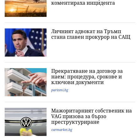
коментираха инцидента
Личният адвокат на Тръмп
стана главен прокурор на САЩ
Прекратяване на договор за
наем: процедура, срокове и
ключови документи
pariteni.bg
Мажоритарният собственик на
VAG призова за бързо
преструктуриране
carmarket.bg