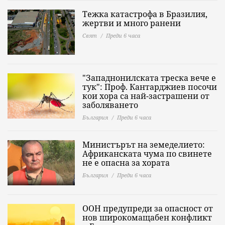
Тежка катастрофа в Бразилия,
жертви и много ранени
Свят
Преди 6 часа
"Западнонилската треска вече е
тук": Проф. Кантарджиев посочи
кои хора са най-застрашени от
заболяването
България
Преди 6 часа
Министърът на земеделието:
Африканската чума по свинете
не е опасна за хората
България
Преди 6 часа
ООН предупреди за опасност от
нов широкомащабен конфликт