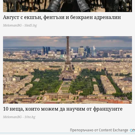
Август с екшън, фентъзи и безкраен адреналин
MelomanBG - Sled5.bg
10 неща, които можем да научим от французите
MelomanBG - 10te.bg
Препоръчано от Content Exchange