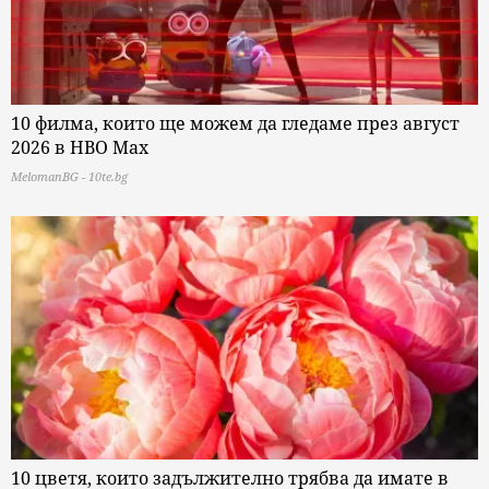
10 филма, които ще можем да гледаме през август
2026 в HBO Max
MelomanBG - 10te.bg
10 цветя, които задължително трябва да имате в