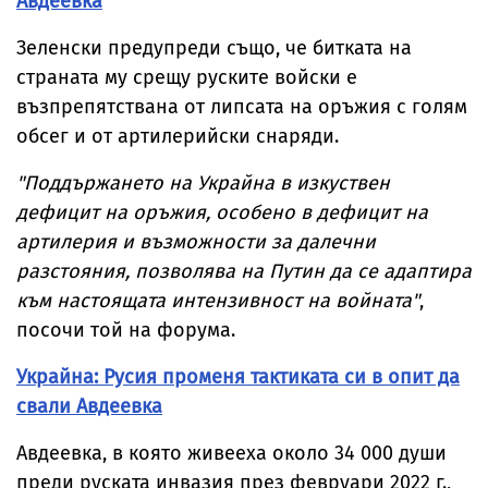
Авдеевка
Зеленски предупреди също, че битката на
страната му срещу руските войски е
възпрепятствана от липсата на оръжия с голям
обсег и от артилерийски снаряди.
"Поддържането на Украйна в изкуствен
дефицит на оръжия, особено в дефицит на
артилерия и възможности за далечни
разстояния, позволява на Путин да се адаптира
към настоящата интензивност на войната"
,
посочи той на форума.
Украйна: Русия променя тактиката си в опит да
свали Авдеевка
Авдеевка, в която живееха около 34 000 души
преди руската инвазия през февруари 2022 г.,