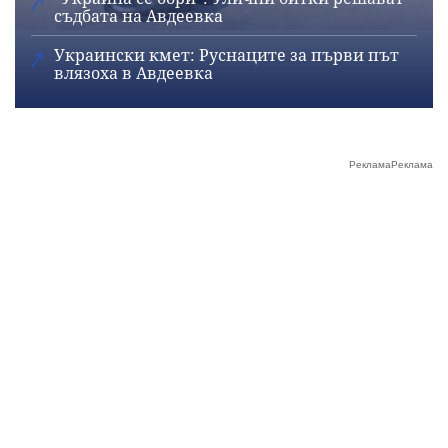
съдбата на Авдеевка
Украински кмет: Руснаците за първи път
влязоха в Авдеевка