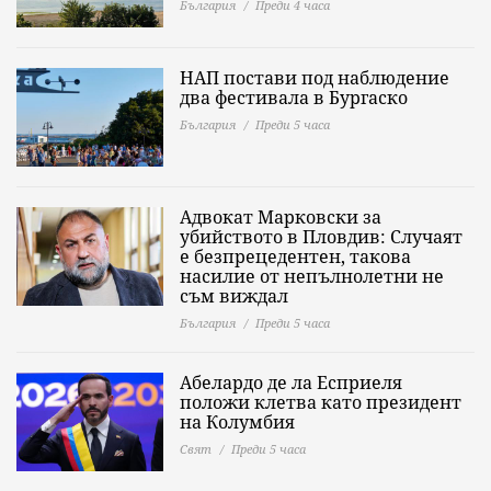
България
Преди 4 часа
НАП постави под наблюдение
два фестивала в Бургаско
България
Преди 5 часа
Адвокат Марковски за
убийството в Пловдив: Случаят
е безпрецедентен, такова
насилие от непълнолетни не
съм виждал
България
Преди 5 часа
Абелардо де ла Есприеля
положи клетва като президент
на Колумбия
Свят
Преди 5 часа