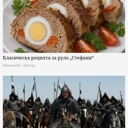
Класическа рецепта за руло „Стефани“
MelomanBG - Sled5.bg