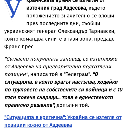
У
краинската армия се изтегли от
източния град Авдеевка
, където
положението значително се влоши
през последните дни, съобщи
украинският генерал Олександър Тарнавски,
който командва силите в тази зона, предаде
Франс прес.
"Съгласно получената заповед, се изтеглихме
от Авдеевка на предварително подготвени
позиции"
, написа той в "Телеграм".
"В
ситуацията, в която врагът настъпва, ходейки
по труповете на собствените си войници и с 10
пъти повече снаряди... това е единственото
правилно решение"
, допълни той.
"Ситуацията е критична": Украйна се изтегля от
позиции южно от Авдеевка