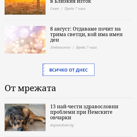
в Близкия изток
Свят
Преди 7 часа
8 август: Отдаваме почит на
трима светци, кой има имен
ден
Любопитно
Преди 7 часа
ВСИЧКО ОТ ДНЕС
От мрежата
13 най-чести здравословни
проблеми при Немските
овчарки
dogsandcats.bg