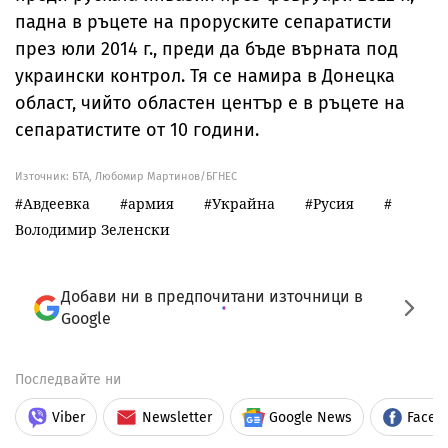
падна в ръцете на проруските сепаратисти
през юли 2014 г., преди да бъде върната под
украински контрол. Тя се намира в Донецка
област, чийто областен център е в ръцете на
сепаратистите от 10 години.
Източник:
БТА, Любомир Мартинов/БГНЕС
Авдеевка
армия
Украйна
Русия
Володимир Зеленски
Добави ни в предпочитани източници в
Google
Последвайте ни
Viber
Newsletter
Google News
Faceb