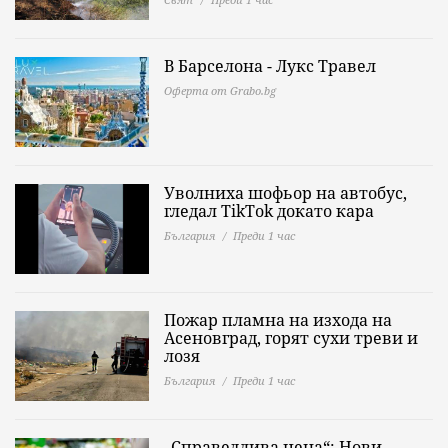
В Барселона - Лукс Травел
Оферта от Grabo.bg
Уволниха шофьор на автобус,
гледал TikTok докато кара
България
Преди 1 час
Пожар пламна на изхода на
Асеновград, горят сухи треви и
лозя
България
Преди 1 час
„Справедлива цена“: Нови