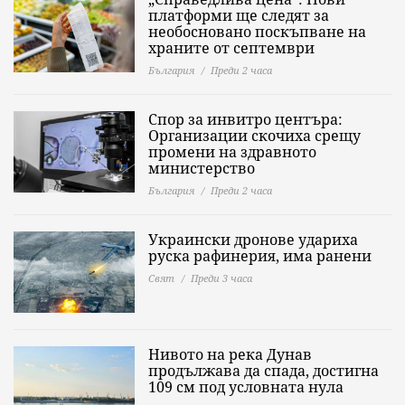
платформи ще следят за
необосновано поскъпване на
храните от септември
България
Преди 2 часа
Спор за инвитро центъра:
Организации скочиха срещу
промени на здравното
министерство
България
Преди 2 часа
Украински дронове удариха
руска рафинерия, има ранени
Свят
Преди 3 часа
Нивото на река Дунав
продължава да спада, достигна
109 см под условната нула