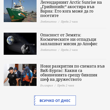
Легендарният Arctic Sunrise на
„Грийнпийс“ акостира във
Варна: Ето кога може да го
посетите
Любопитно
Преди 2 часа
Опасност от Земята:
Космическите ни отпадъци
заплашват мисия до Апофис
Любопитно
Преди 2 часа
Нови разкрития по схемата във
ВиК-Бургас: Какви са
обвиненията срещу бившия
шеф на дружеството
България
Преди 2 часа
ВСИЧКО ОТ ДНЕС