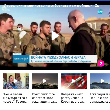
"Беше пълен
Конфликтът се
Напрежението
Ескалацията 
шок, търсих го с
изостря: Нова
расте, Северна
Черно море
часове": Говори
ескалация между
Корея изстреля
заплашва све
бащата на
хутите и
непозната
нова криза
сваленото от
Саудитска
ракета над