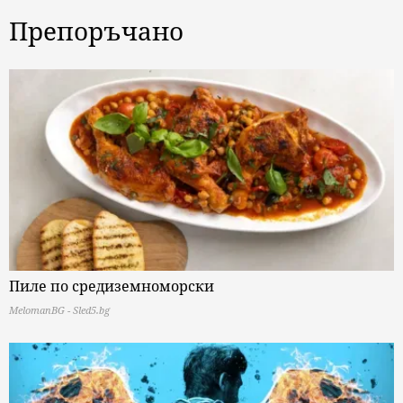
Препоръчано
Пиле по средиземноморски
MelomanBG - Sled5.bg