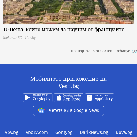
10 неща, които можем да научим от французите
MelomanBG - 10te.bg
Препоръчано от Content Exchange
Мобилното приложение на
Vesti.bg
Четете ни в Google News
Abv.bg
Vbox7.com
Gong.bg
DarikNews.bg
Nova.bg