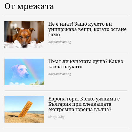
От мрежата
Не е инат! Защо кучето ви
унищожава вещи, когато остане
само
dogsandcats.bg
Имат ли кучетата душа? Какво
казва науката
dogsandcats.bg
Европа гори. Колко уязвима е
България при следващата
екстремна гореща вълна?
sinoptik.bg