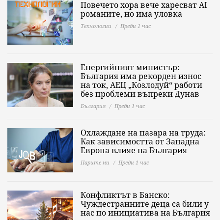
Повечето хора вече харесват AI
романите, но има уловка
Технологии
Преди 1 час
Енергийният министър:
България има рекорден износ
на ток, АЕЦ „Козлодуй“ работи
без проблеми въпреки Дунав
България
Преди 1 час
Охлаждане на пазара на труда:
Как зависимостта от Западна
Европа влияе на България
Парите ни
Преди 1 час
Конфликтът в Банско:
Чуждестранните деца са били у
нас по инициатива на България