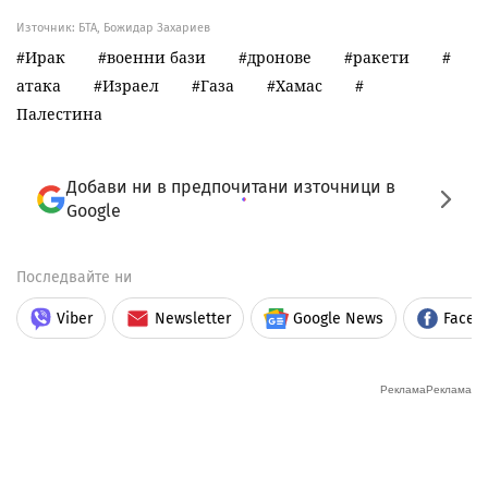
Източник:
БТА, Божидар Захариев
Ирак
военни бази
дронове
ракети
атака
Израел
Газа
Хамас
Палестина
Добави ни в предпочитани източници в
Google
Последвайте ни
Viber
Newsletter
Google News
Faceb