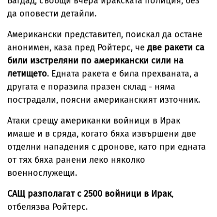
Багдад, съобщи вчера иракската полиция, без
да оповести детайли.
Американски представител, поискал да остане
анонимен, каза пред Ройтерс, че
две ракети са
били изстреляни по американски сили на
летището
. Едната ракета е била прехваната, а
другата е поразила празен склад - няма
пострадали, поясни американският източник.
Атаки срещу американки войници в Ирак
имаше и в сряда, когато бяха извършени две
отделни нападения с дронове, като при едната
от тях бяха ранени леко няколко
военнослужещи.
САЩ разполагат с 2500 войници в Ирак
,
отбелязва Ройтерс.