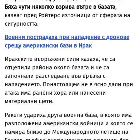
Бяха чути няколко взрива вътре в базата
,
казват пред Ройтерс източници от сферата на
сигурността.
Военни пострадаха при нападение с дронове
срещу американски бази в Ирак
Иракските въоръжени сили казаха, че са
отцепили района около базата и че са
започнали разследване във връзка с
нападението. Понастоящем не е ясно дали при
атака има ранени хора или нанесени
материални щети.
Ракети удариха друга военна база, в която има
разположени американски войници и която се
намира близо до Международното летище на