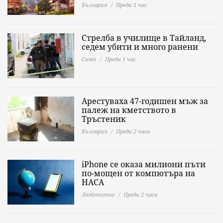
България
Преди 1 час
Стрелба в училище в Тайланд,
седем убити и много ранени
Свят
Преди 1 час
Арестуваха 47-годишен мъж за
палеж на кметството в
Тръстеник
България
Преди 2 часа
iPhone се оказа милиони пъти
по-мощен от компютъра на
НАСА
Любопитно
Преди 2 часа