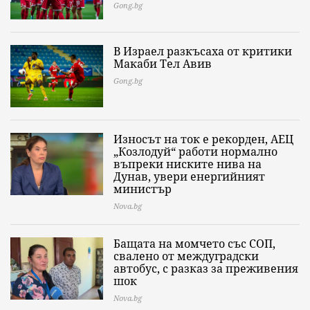
Gong.bg
В Израел разкъсаха от критики
Макаби Тел Авив
Gong.bg
Износът на ток е рекорден, АЕЦ
„Козлодуй“ работи нормално
въпреки ниските нива на
Дунав, увери енергийният
министър
Nova.bg
Бащата на момчето със СОП,
свалено от междуградски
автобус, с разказ за преживения
шок
Nova.bg