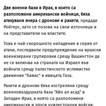
автобус момче
Арабия
Японско море
със СОП
Две военни бази в Ирак, в които са
разположени американски войници, бяха
атакувани вчера с дронове и ракети
, предаде
Ройтерс, като се позова на свои източници и
на представители на властите.
Това е най-скорошното нападение в серия от
атаки, последвали предупреждение на иракски
военизирани групировки срещу Вашингтон да
не се включва на страната на Израел във
войната срещу палестинското ислямистко
движение "Хамас" в ивицата Газа.
Ракети и дронове бяха изстреляни срещу
военновъздушната база "Айн ал асад" в
Западен Ирак, в която са разположени
американски и други чуждестранни войски.