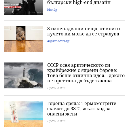
български high-end дизайн
biss.bg
8 изненадващи неща, от които
кучето ви може да се страхува
dogsandcats.bg
СССР осея арктическото си
крайбрежие с ядрени фарове:
Това беше отлична идея... докато
не престана да бъде такава
Преди 2 дни
Гореща сряда: Термометрите
скачат до 38°C, жълт код за
опасни жеги
Преди 2 дни