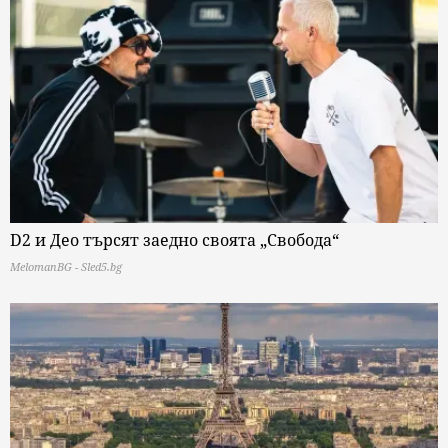
D2 и Део търсят заедно своята „Свобода“
MelomanBG - Sled5.bg