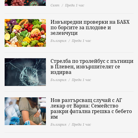
Свят
Преди 1 час
Извънредни проверки на БАБХ
по борсите за плодове и
зеленчуци
България
Преди 1 час
Стрелба по тролейбус с пътници
в Плевен, извършителят се
издирва
България
Преди 1 час
Нов разтърсващ случай с АГ
лекар от Варна: Семейство
разкри фатална грешка с бебето
им
България
Преди 1 час