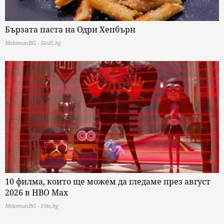
Бързата паста на Одри Хепбърн
MelomanBG - Sled5.bg
10 филма, които ще можем да гледаме през август
2026 в HBO Max
MelomanBG - 10te.bg