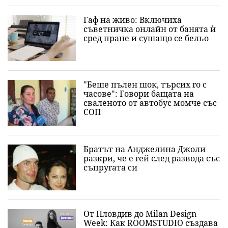
Гаф на живо: Включиха
съветничка онлайн от банята ѝ
сред пране и сушащо се бельо
"Беше пълен шок, търсих го с
часове": Говори бащата на
сваленото от автобус момче със
СОП
Братът на Анджелина Джоли
разкри, че е гей след развода със
съпругата си
От Пловдив до Milan Design
Week: Как ROOMSTUDIO създава