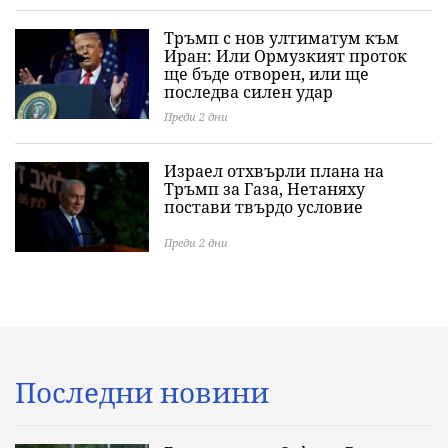
Тръмп с нов ултиматум към
Иран: Или Ормузкият проток
ще бъде отворен, или ще
последва силен удар
Преди 2 дни
Израел отхвърли плана на
Тръмп за Газа, Нетаняху
постави твърдо условие
Преди 2 дни
Последни новини