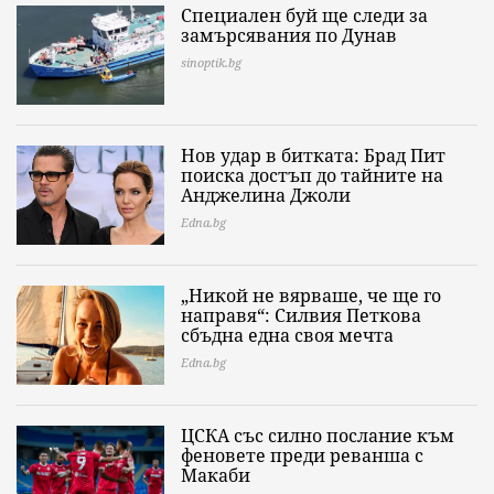
Специален буй ще следи за
замърсявания по Дунав
sinoptik.bg
Нов удар в битката: Брад Пит
поиска достъп до тайните на
Анджелина Джоли
Edna.bg
„Никой не вярваше, че ще го
направя“: Силвия Петкова
сбъдна една своя мечта
Edna.bg
ЦСКА със силно послание към
феновете преди реванша с
Макаби