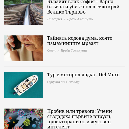
Бързият влак София – Варна
блъсна и уби жена в село край
Велико Търново
България
Преди 4 минути
Тайната кодова дума, която
измамниците мразят
Свят
Преди 5 минути
Тур с моторна лодка - Del Muro
Оферта от Grabo.bg
Пробив или тревога: Учени
създадоха първите вируси,
проектирани от изкуствен
интелект