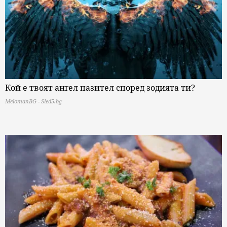
Кой е твоят ангел пазител според зодията ти?
MelomanBG - Sled5.bg