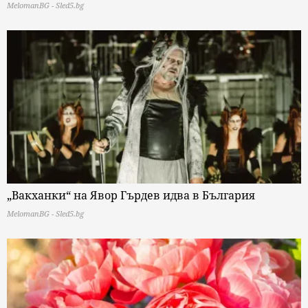
MelomanBG - Sled5.bg
„Вакханки“ на Явор Гърдев идва в България
MelomanBG - Sled5.bg