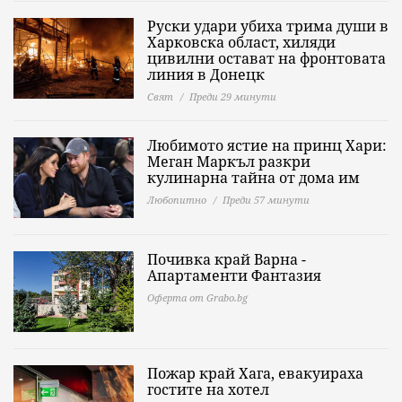
Руски удари убиха трима души в
Харковска област, хиляди
цивилни остават на фронтовата
линия в Донецк
Свят
Преди 29 минути
Любимото ястие на принц Хари:
Меган Маркъл разкри
кулинарна тайна от дома им
Любопитно
Преди 57 минути
Почивка край Варна -
Апартаменти Фантазия
Оферта от Grabo.bg
Пожар край Хага, евакуираха
гостите на хотел