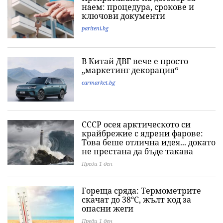
наем: процедура, срокове и
ключови документи
pariteni.bg
В Китай ДВГ вече е просто
„маркетинг декорация“
carmarket.bg
СССР осея арктическото си
крайбрежие с ядрени фарове:
Това беше отлична идея... докато
не престана да бъде такава
Преди 1 ден
Гореща сряда: Термометрите
скачат до 38°C, жълт код за
опасни жеги
Преди 1 ден