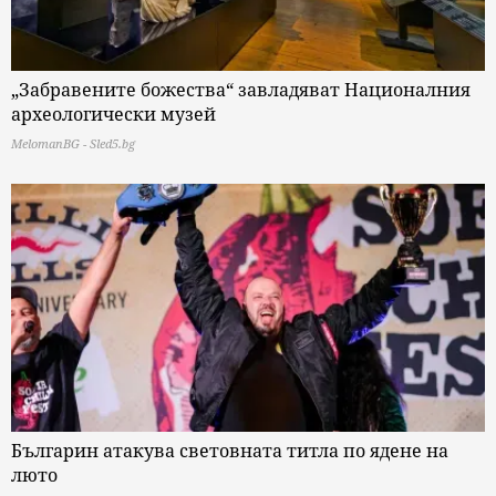
„Забравените божества“ завладяват Националния
археологически музей
MelomanBG - Sled5.bg
Българин атакува световната титла по ядене на
люто