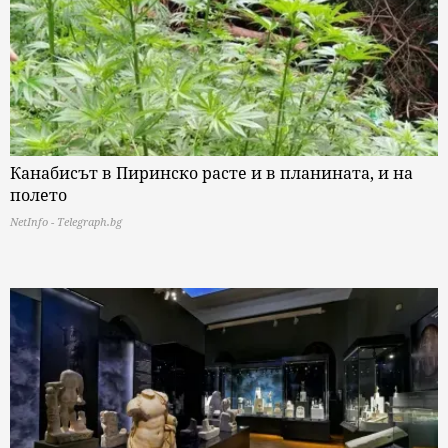
Канабисът в Пиринско расте и в планината, и на
полето
NetInfo - Telegraph.bg