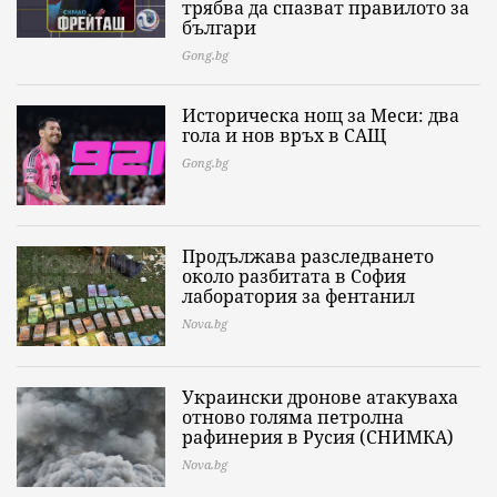
трябва да спазват правилото за
българи
Gong.bg
Историческа нощ за Меси: два
гола и нов връх в САЩ
Gong.bg
Продължава разследването
около разбитата в София
лаборатория за фентанил
Nova.bg
Украински дронове атакуваха
отново голяма петролна
рафинерия в Русия (СНИМКА)
Nova.bg