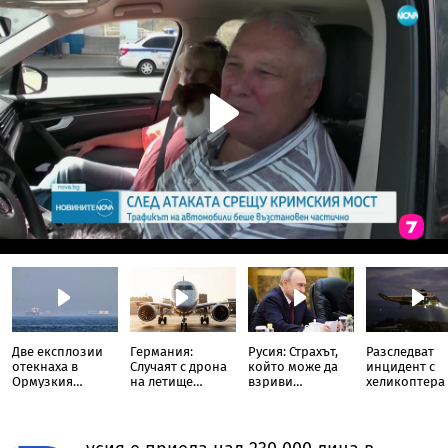
Две експлозии
Германия:
Русия: Страхът,
Разследват
отекнаха в
Случаят с дрона
който може да
инцидент с
Ормузкия
на летище
взриви
хеликоптера
проток, танкер
Лайпциг е част
системата на
Тръмп и
подаде сигнал за
от "сценарий за
Путин
пътнически
инцидент край
хибридна атака"
самолет
Оман