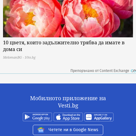
10 цветя, които задължително трябва да имате в
дома си
MelomanBG - 10te.bg
Препоръчано от Content Exchange
Мобилното приложение на
Vesti.bg
Четете ни в Google News