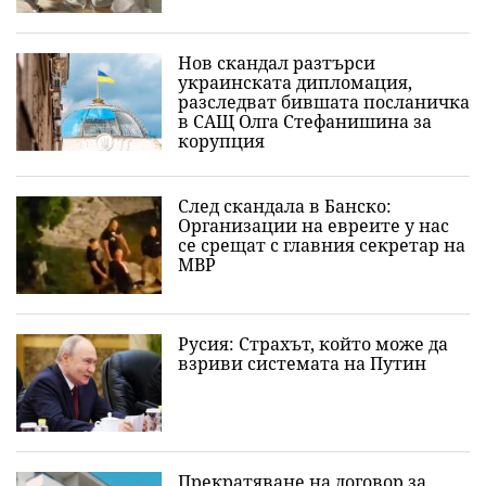
Нов скандал разтърси
украинската дипломация,
разследват бившата посланичка
в САЩ Олга Стефанишина за
корупция
След скандала в Банско:
Организации на евреите у нас
се срещат с главния секретар на
МВР
Русия: Страхът, който може да
взриви системата на Путин
Прекратяване на договор за