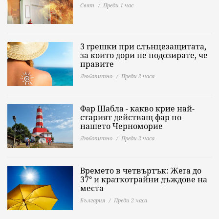
Свят
Преди 1 час
3 грешки при слънцезащитата,
за които дори не подозирате, че
правите
Любопитно
Преди 2 часа
Фар Шабла - какво крие най-
старият действащ фар по
нашето Черноморие
Любопитно
Преди 2 часа
Времето в четвъртък: Жега до
37° и краткотрайни дъждове на
места
България
Преди 2 часа