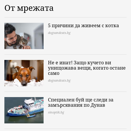
От мрежата
5 причини да живеем с котка
dogsandcats.bg
Не е инат! Защо кучето ви
унищожава вещи, когато остане
само
dogsandcats.bg
Специален буй ще следи за
замърсявания по Дунав
sinoptik.bg