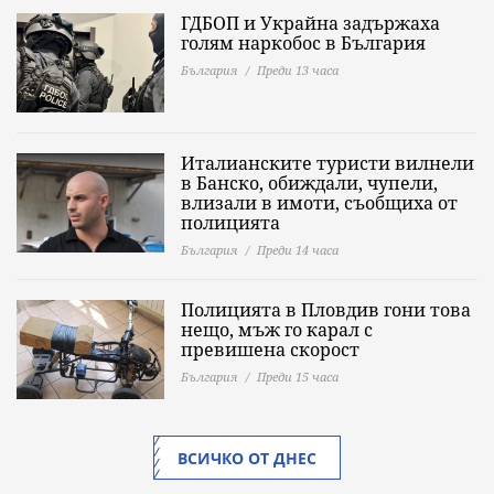
ГДБОП и Украйна задържаха
голям наркобос в България
България
Преди 13 часа
Италианските туристи вилнели
в Банско, обиждали, чупели,
влизали в имоти, съобщиха от
полицията
България
Преди 14 часа
Полицията в Пловдив гони това
нещо, мъж го карал с
превишена скорост
България
Преди 15 часа
ВСИЧКО ОТ ДНЕС