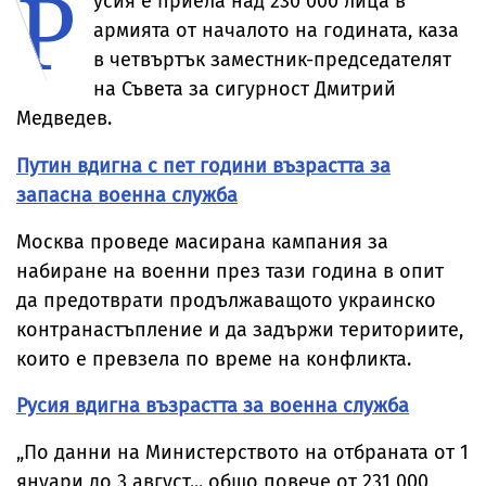
Р
усия е приела над 230 000 лица в
армията от началото на годината, каза
в четвъртък заместник-председателят
на Съвета за сигурност Дмитрий
Медведев.
Путин вдигна с пет години възрастта за
запасна военна служба
Москва проведе масирана кампания за
набиране на военни през тази година в опит
да предотврати продължаващото украинско
контранастъпление и да задържи териториите,
които е превзела по време на конфликта.
Русия вдигна възрастта за военна служба
„По данни на Министерството на отбраната от 1
януари до 3 август... общо повече от 231 000