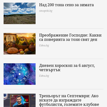
Над 200 тона сено за зимата
sinoptik.bg
Преображение Господне: Какви
са поверията за този свят ден
Edna.bg
Дневен хороскоп за 6 август,
четвъртък
Edna.bg
Треньорът на Септември: Ако
искате да изграждате
футболисти, големите клубове