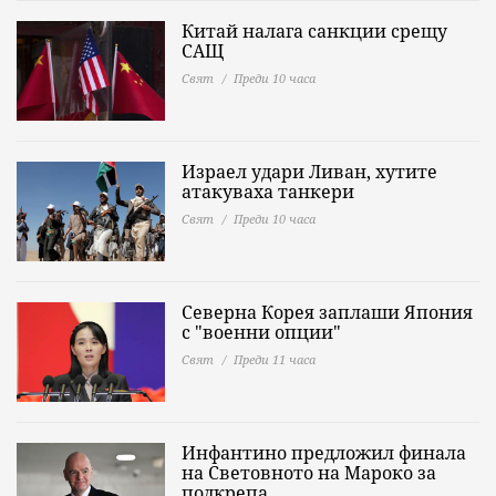
Китай налага санкции срещу
САЩ
Свят
Преди 10 часа
Израел удари Ливан, хутите
атакуваха танкери
Свят
Преди 10 часа
Северна Корея заплаши Япония
с "военни опции"
Свят
Преди 11 часа
Инфантино предложил финала
на Световното на Мароко за
подкрепа