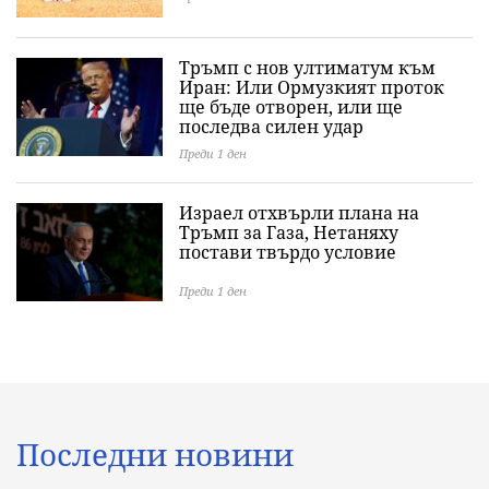
Тръмп с нов ултиматум към
Иран: Или Ормузкият проток
ще бъде отворен, или ще
последва силен удар
Преди 1 ден
Израел отхвърли плана на
Тръмп за Газа, Нетаняху
постави твърдо условие
Преди 1 ден
Последни новини