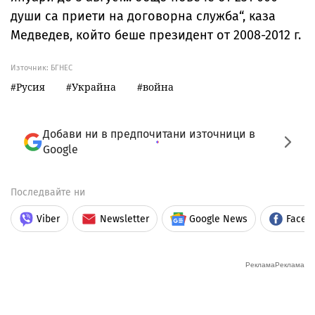
души са приети на договорна служба“, каза
Медведев, който беше президент от 2008-2012 г.
Източник:
БГНЕС
Русия
Украйна
война
Добави ни в предпочитани източници в
Google
Последвайте ни
Viber
Newsletter
Google News
Faceb