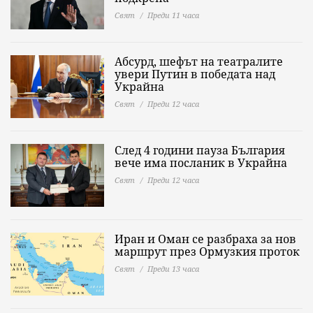
Свят
Преди 11 часа
Абсурд, шефът на театралите
увери Путин в победата над
Украйна
Свят
Преди 12 часа
След 4 години пауза България
вече има посланик в Украйна
Свят
Преди 12 часа
Иран и Оман се разбраха за нов
маршрут през Ормузкия проток
Свят
Преди 13 часа