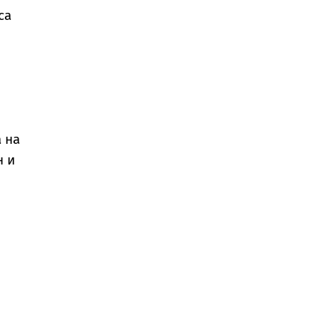
са
 на
н и