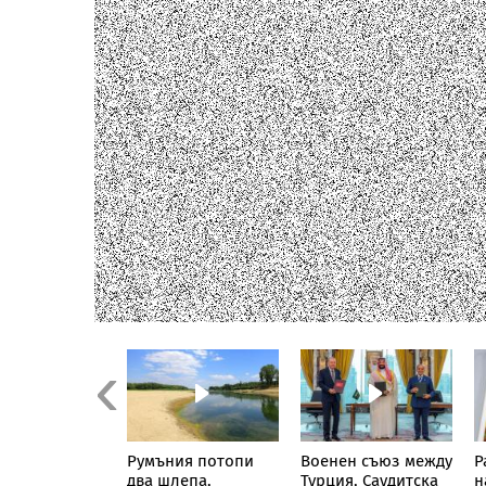
Previous
ацията в
Румъния потопи
Военен съюз между
Р
 море
два шлепа,
Турция, Саудитска
н