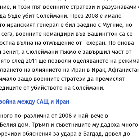
ние, и този път военните стратези и разузнавачи 
да бъде убит Солеймани. През 2008 е имало
то иранският генерал е бил заедно с Мугние, но
и сега, военните командири във Вашингтон са се
остна вълна на отмъщение от Техеран. По онова
я зенит, а Сюлеймани тъкмо е завършил част от
ято след 2011 ще позволи оцеляването на режима
илването на влиянието на Иран в Ирак, Афганиста
имало защо военните стратези да премислят
едиците от убийството на Солеймани.
 война между САЩ и Иран
много по-различна от 2008 и най-вече в
Белия дом. Тръмп и съветниците му дадоха много
речиви обяснения за удара в Багдад, довел до