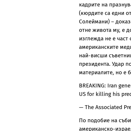
кадрите на празнув
(кюрдите са едни о
Солеймани) – доказв
отне живота му, е 
изглежда не е част 
американските меди
най-висши съветниц
президента. Удар п
материалите, но е 
BREAKING: Iran gener
US for killing his p
— The Associated Pr
По подобие на съби
американско-израе