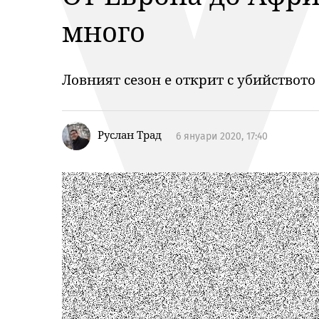
много
Ловният сезон е открит с убийството
Руслан Трад
6 януари 2020, 17:40