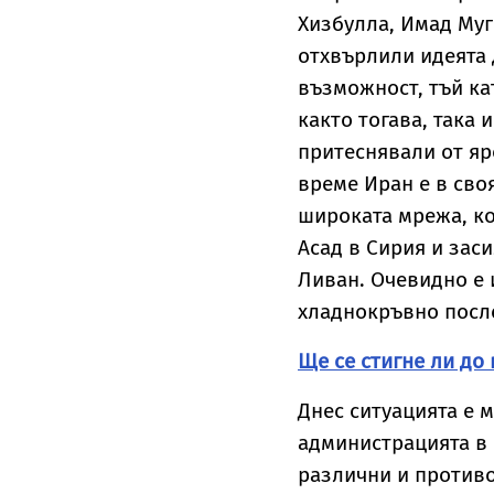
Хизбулла, Имад Муг
отхвърлили идеята 
възможност, тъй ка
както тогава, така 
притеснявали от яр
време Иран е в сво
широката мрежа, ко
Асад в Сирия и зас
Ливан. Очевидно е 
хладнокръвно посл
Ще се стигне ли до
Днес ситуацията е 
администрацията в 
различни и противо