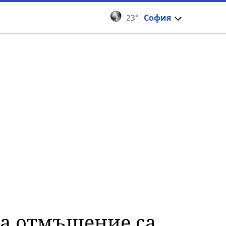
23°
София
за отмъщение са