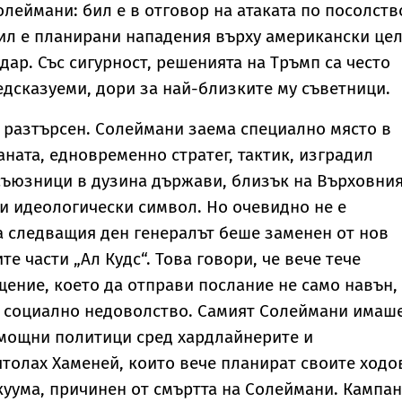
олеймани: бил е в отговор на атаката по посолств
ил е планирани нападения върху американски цел
дар. Със сигурност, решенията на Тръмп са често
дсказуеми, дори за най-близките му съветници.
 разтърсен. Солеймани заема специално място в
аната, едновременно стратег, тактик, изградил
съюзници в дузина държави, близък на Върховни
и идеологически символ. Но очевидно не е
 следващия ден генералът беше заменен от нов
е части „Ал Кудс“. Това говори, че вече тече
ение, което да отправи послание не само навън,
е социално недоволство. Самият Солеймани имаш
 мощни политици сред хардлайнерите и
толах Хаменей, които вече планират своите ходо
куума, причинен от смъртта на Солеймани. Кампа