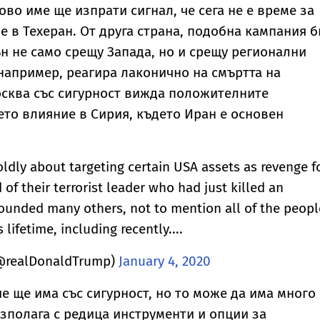
во име ще изпрати сигнал, че сега не е време за
е в Техеран. От друга страна, подобна кампания б
н не само срещу Запада, но и срещу регионални
 например, реагира лаконично на смъртта на
осква със сигурност вижда положителните
ето влияние в Сирия, където Иран е основен
boldly about targeting certain USA assets as revenge f
 of their terrorist leader who had just killed an
ounded many others, not to mention all of the peopl
 lifetime, including recently....
(@realDonaldTrump)
January 4, 2020
е ще има със сигурност, но то може да има много
зполага с редица инструменти и опции за