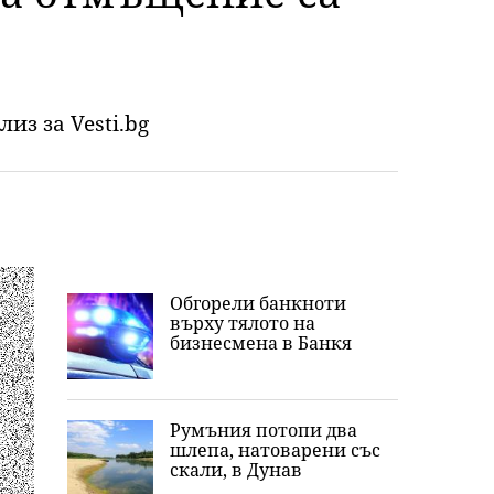
из за Vesti.bg
Обгорели банкноти
върху тялото на
бизнесмена в Банкя
Румъния потопи два
шлепа, натоварени със
скали, в Дунав