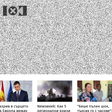
азрив в сърцето
Newsweek: Как 5
"Беше пълен шок,
а Европа между
регионални кризи
търсих го с часове"