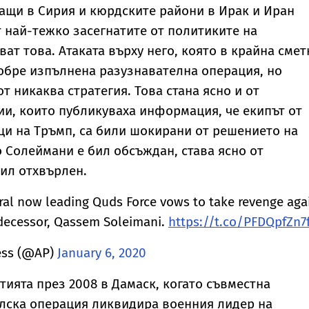
ащи в Сирия и кюрдските райони в Ирак и Иран
т най-тежко засегнатите от политиките на
ат това. Атаката върху него, която в крайна смет
добре изпълнена разузнавателна операция, но
от никаква стратегия. Това стана ясно и от
и, които публикуваха информация, че екипът от
и на Тръмп, са били шокирани от решението на
о Солеймани е бил обсъждан, става ясно от
бил отхвърлен.
al now leading Quds Force vows to take revenge aga
redecessor, Qassem Soleimani.
https://t.co/PFDQpfZn7
ess (@AP)
January 6, 2020
тията през 2008 в Дамаск, когато съвместна
лска операция ликвидира военния лидер на