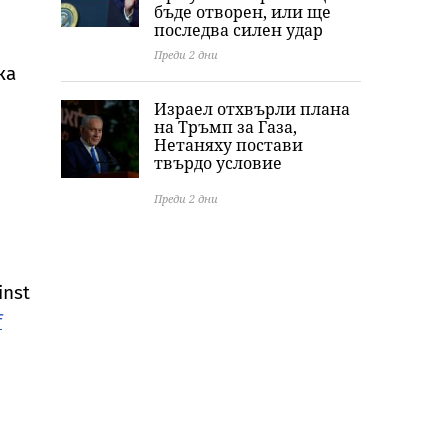
бъде отворен, или ще
последва силен удар
Преди 2 дни
ка
Израел отхвърли плана
на Тръмп за Газа,
Нетаняху постави
твърдо условие
Преди 2 дни
inst
f