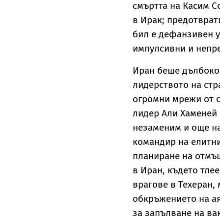
смъртта на Касим С
в Ирак; предотврат
бил е дефанзивен у
импулсивни и непре
Иран беше дълбоко
лидерството на стр
огромни мрежи от 
лидер Али Хаменей 
незаменим и още на
командир на елитнит
планиране на отмъщ
в Иран, където тле
врагове в Техеран,
обкръжението на ая
за запълване на ва