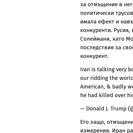
за отмъщение в него
политически трусов
имала ефект и навъ
конкуренти. Русия,
Солеймани, като М
последствия за сво
конкурент.
Iran is talking very 
our ridding the world
American, & badly w
he had killed over his
— Donald J. Trump 
Ето защо, отмъщени
измерения. Иран ра