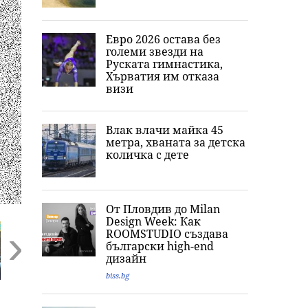
Евро 2026 остава без
големи звезди на
Руската гимнастика,
Хърватия им отказа
визи
Влак влачи майка 45
метра, хваната за детска
количка с дете
От Пловдив до Milan
Design Week: Как
ROOMSTUDIO създава
български high-end
дизайн
biss.bg
Next
Конфликтът се
Напрежението
Ескалацията в
:
изостря: Нова
расте, Северна
Черно море