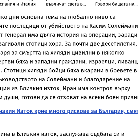
спания и Италия
въвличат света в
Говори бащата на
Трета световна
сваленото от
война
автобус момче със
лко дни основна тема на глобално ниво са
СОП
те последици от убийството на Касим Солеймани
т генерал има дълга история на операции, заради
загивали стотици хора. За почти две десетилетия,
варя за смъртта на хиляди цивилни в няколко
ртви бяха и западни граждани, израелци, ливанц
. Стотици хиляди бойци бяха вкарани в боевете в
ъководството на Солеймани и благодарение на
ции из Близкия изток, Иран има контрол върху
и души, готови да се отзоват на всеки боен призи
зкия Изток крие много рискове за България, смя
ина в Близкия изток, заслужава съдбата си и