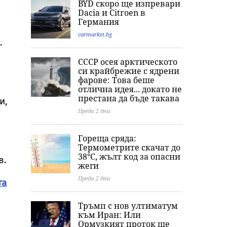
BYD скоро ще изпревари
ескалация между
Корея изстреля
заплашва света
Dacia и Citroеn в
хутите и Саудитска
непозната ракета
нова криза
Германия
Арабия
над Японско море
carmarket.bg
.
СССР осея арктическото
си крайбрежие с ядрени
фарове: Това беше
отлична идея... докато не
престана да бъде такава
и,
Преди 2 дни
Гореща сряда:
Термометрите скачат до
38°C, жълт код за опасни
в.
жеги
Преди 2 дни
та
Тръмп с нов ултиматум
към Иран: Или
Ормузкият проток ще