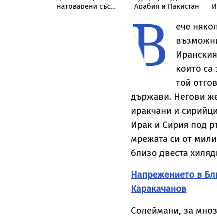
шва света с
натоварени със
Арабия и Пакистан
И
В
криза
скали, в Дунав
ече няко
възможни
Иранския
които са 
той отго
държави. Негови же
иракчани и сирийци
Ирак и Сирия под р
мрежата си от мили
близо двеста хиляд
Напрежението в Бли
Каракачанов
Солеймани, за мноз