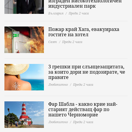
изграден високотехнологичен
индустриален парк
България
Преди 2 часа
Пожар край Хага, евакуираха
гостите на хотел
Свят
Преди 2 часа
3 грешки при слънцезащитата,
за които дори не подозирате, че
правите
Любопитно
Преди 2 часа
Фар Шабла - какво крие най-
старият действащ фар по
нашето Черноморие
Любопитно
Преди 2 часа