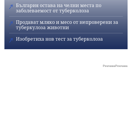
България остава на челни места по
заболеваемост от туберколоза
Продават мляко и месо от непроверени за
туберкулоза животни
Изобретиха нов тест за туберколоза