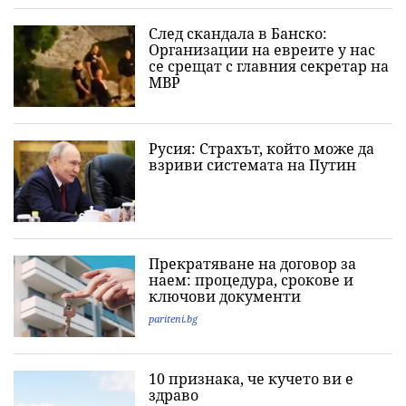
След скандала в Банско:
Организации на евреите у нас
се срещат с главния секретар на
МВР
Русия: Страхът, който може да
взриви системата на Путин
Прекратяване на договор за
наем: процедура, срокове и
ключови документи
pariteni.bg
10 признака, че кучето ви е
здраво