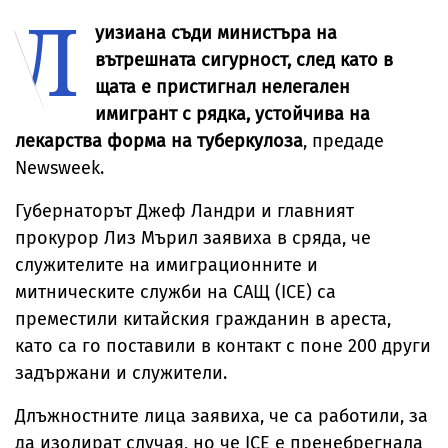
Л
инцидент край
хибридна атака"
самолет
Оман
уизиана съди министъра на
вътрешната сигурност, след като в
щата е пристигнал нелегален
имигрант с рядка, устойчива на
лекарства форма на туберкулоза
, предаде
Newsweek.
Губернаторът Джеф Ландри и главният
прокурор Лиз Мърил заявиха в сряда, че
служителите на имиграционните и
митническите служби на САЩ (ICE) са
преместили китайския гражданин в ареста,
като са го поставили в контакт с поне 200 други
задържани и служители.
Длъжностните лица заявиха, че са работили, за
да изолират случая, но че ICE е пренебрегнала