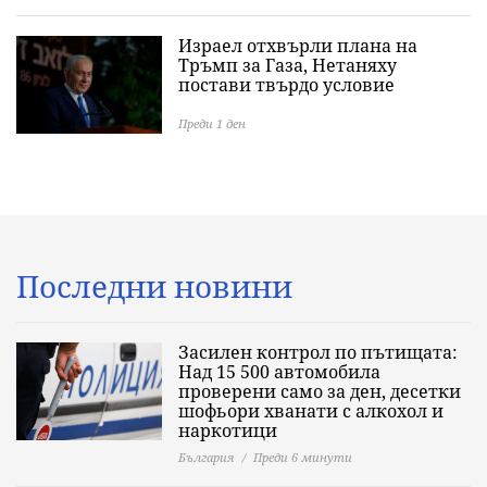
Израел отхвърли плана на
Тръмп за Газа, Нетаняху
постави твърдо условие
Преди 1 ден
Последни новини
Засилен контрол по пътищата:
Над 15 500 автомобила
проверени само за ден, десетки
шофьори хванати с алкохол и
наркотици
България
Преди 6 минути