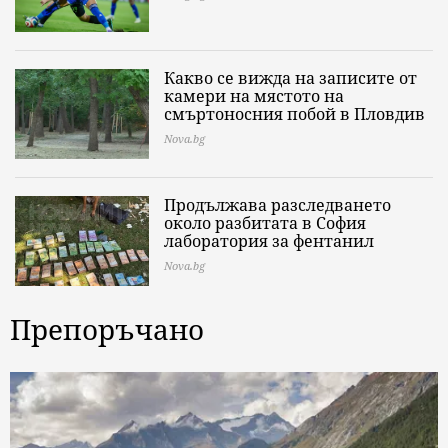
Какво се вижда на записите от
камери на мястото на
смъртоносния побой в Пловдив
Nova.bg
Продължава разследването
около разбитата в София
лаборатория за фентанил
Nova.bg
Препоръчано