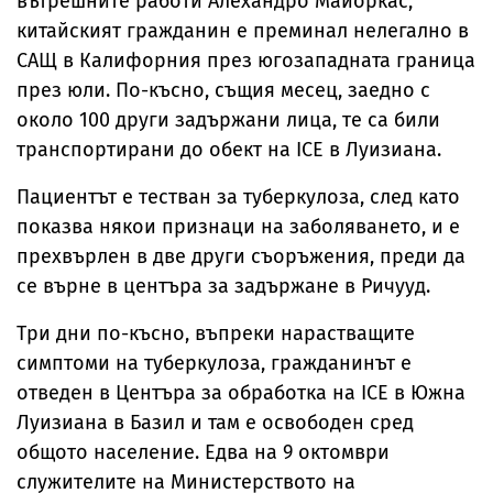
вътрешните работи Алехандро Майоркас,
китайският гражданин е преминал нелегално в
САЩ в Калифорния през югозападната граница
през юли. По-късно, същия месец, заедно с
около 100 други задържани лица, те са били
транспортирани до обект на ICE в Луизиана.
Пациентът е тестван за туберкулоза, след като
показва някои признаци на заболяването, и е
прехвърлен в две други съоръжения, преди да
се върне в центъра за задържане в Ричууд.
Три дни по-късно, въпреки нарастващите
симптоми на туберкулоза, гражданинът е
отведен в Центъра за обработка на ICE в Южна
Луизиана в Базил и там е освободен сред
общото население. Едва на 9 октомври
служителите на Министерството на