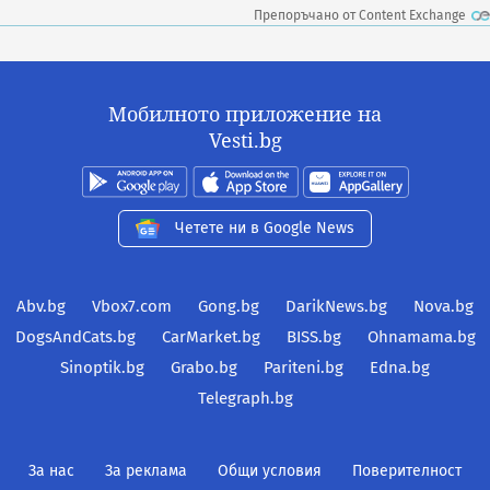
Препоръчано от Content Exchange
Мобилното приложение на
Vesti.bg
Четете ни в Google News
Abv.bg
Vbox7.com
Gong.bg
DarikNews.bg
Nova.bg
DogsAndCats.bg
CarMarket.bg
BISS.bg
Ohnamama.bg
Sinoptik.bg
Grabo.bg
Pariteni.bg
Edna.bg
Telegraph.bg
За нас
За реклама
Общи условия
Поверителност