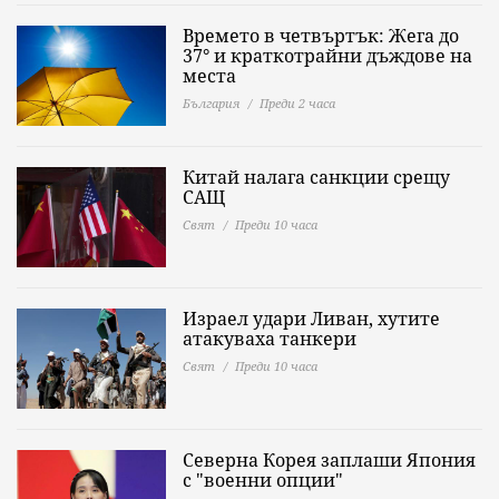
Времето в четвъртък: Жега до
37° и краткотрайни дъждове на
места
България
Преди 2 часа
Китай налага санкции срещу
САЩ
Свят
Преди 10 часа
Израел удари Ливан, хутите
атакуваха танкери
Свят
Преди 10 часа
Северна Корея заплаши Япония
с "военни опции"