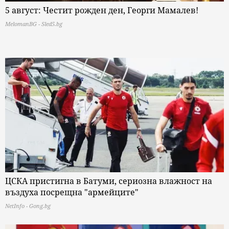
5 август: Честит рожден ден, Георги Мамалев!
MelomanBG - Sled5.bg
ЦСКА пристигна в Батуми, сериозна влажност на
въздуха посрещна "армейците"
NetInfo - Gong.bg