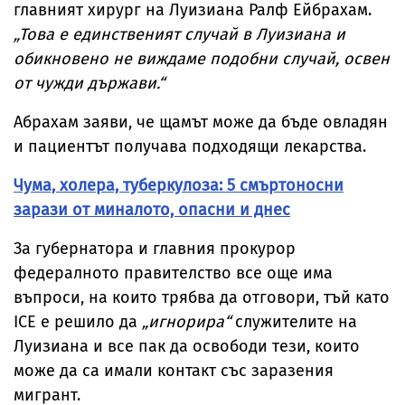
главният хирург на Луизиана Ралф Ейбрахам.
„Това е единственият случай в Луизиана и
обикновено не виждаме подобни случай, освен
от чужди държави.“
Абрахам заяви, че щамът може да бъде овладян
и пациентът получава подходящи лекарства.
Чума, холера, туберкулоза: 5 смъртоносни
зарази от миналото, опасни и днес
За губернатора и главния прокурор
федералното правителство все още има
въпроси, на които трябва да отговори, тъй като
ICE е решило да
„игнорира“
служителите на
Луизиана и все пак да освободи тези, които
може да са имали контакт със заразения
мигрант.