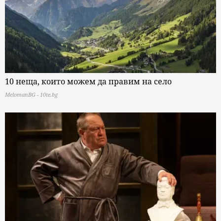
10 неща, които можем да правим на село
MelomanBG - 10te.bg