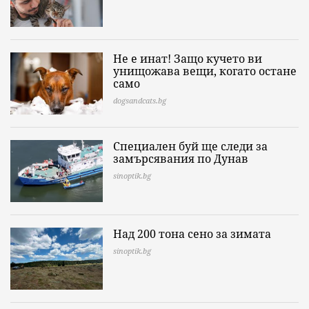
Не е инат! Защо кучето ви
унищожава вещи, когато остане
само
dogsandcats.bg
Специален буй ще следи за
замърсявания по Дунав
sinoptik.bg
Над 200 тона сено за зимата
sinoptik.bg