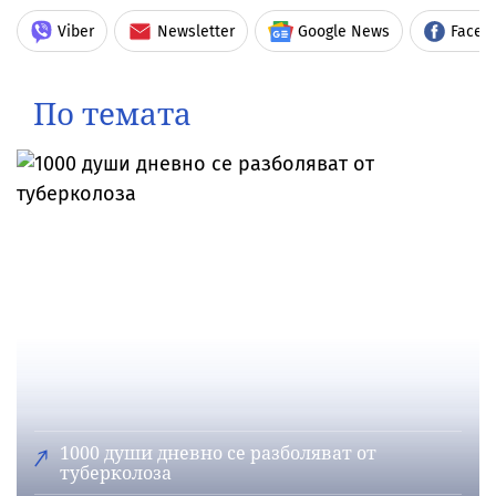
Viber
Newsletter
Google News
Faceb
По темата
1000 души дневно се разболяват от
туберколоза