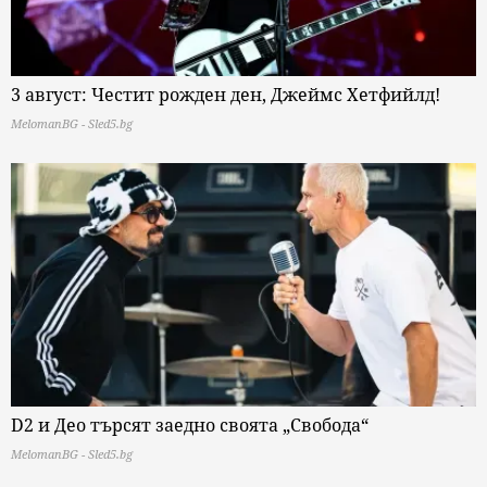
3 август: Честит рожден ден, Джеймс Хетфийлд!
MelomanBG - Sled5.bg
D2 и Део търсят заедно своята „Свобода“
MelomanBG - Sled5.bg