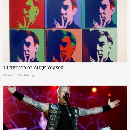
10 цитата от Анди Уорхол
MelomanBG - 10te.bg