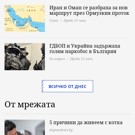
Иран и Оман се разбраха за нов
маршрут през Ормузкия проток
Свят
Преди 13 часа
ГДБОП и Украйна задържаха
голям наркобос в България
България
Преди 13 часа
ВСИЧКО ОТ ДНЕС
От мрежата
5 причини да живеем с котка
dogsandcats.bg