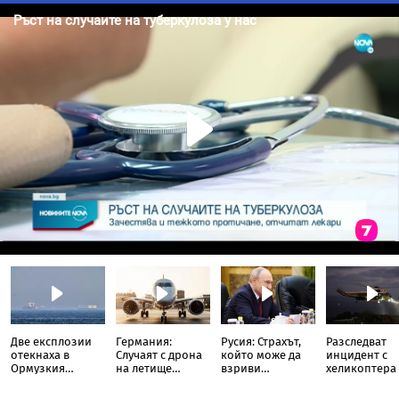
Две експлозии
Германия:
Русия: Страхът,
Разследват
отекнаха в
Случаят с дрона
който може да
инцидент с
Ормузкия
на летище
взриви
хеликоптера
проток, танкер
Лайпциг е част
системата на
Тръмп и
подаде сигнал за
от "сценарий за
Путин
пътнически