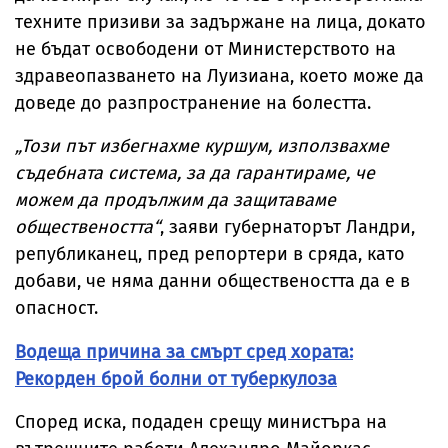
техните призиви за задържане на лица, докато
не бъдат освободени от Министерството на
здравеопазването на Луизиана, което може да
доведе до разпространение на болестта.
„Този път избегнахме куршум, използвахме
съдебната система, за да гарантираме, че
можем да продължим да защитаваме
обществеността“
, заяви губернаторът Ландри,
републиканец, пред репортери в сряда, като
добави, че няма данни обществеността да е в
опасност.
Водеща причина за смърт сред хората:
Рекорден брой болни от туберкулоза
Според иска, подаден срещу министъра на