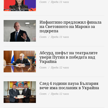
Свят
Преди 11 часа
Инфантино предложил финала
на Световното на Мароко за
подкрепа
Свят
Преди 11 часа
Абсурд, шефът на театралите
увери Путин в победата над
Украйна
Свят
Преди 12 часа
След 4 години пауза България
вече има посланик в Украйна
Свят
Преди 12 часа