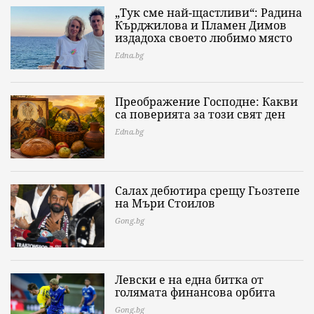
„Тук сме най-щастливи“: Радина
Кърджилова и Пламен Димов
издадоха своето любимо място
Edna.bg
Преображение Господне: Какви
са поверията за този свят ден
Edna.bg
Салах дебютира срещу Гьозтепе
на Мъри Стоилов
Gong.bg
Левски е на една битка от
голямата финансова орбита
Gong.bg