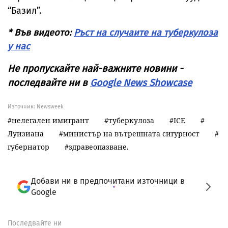
“Базил”.
* Във видеото:
Ръст на случаите на туберкулоза
у нас
Не пропускайте най-важните новини -
последвайте ни в
Google News Showcase
Източник:
Newsweek
нелегален имигрант
туберкулоза
ICE
Луизиана
министър на вътрешната сигурност
губернатор
здравеопазване.
Добави ни в предпочитани източници в
Google
Последвайте ни