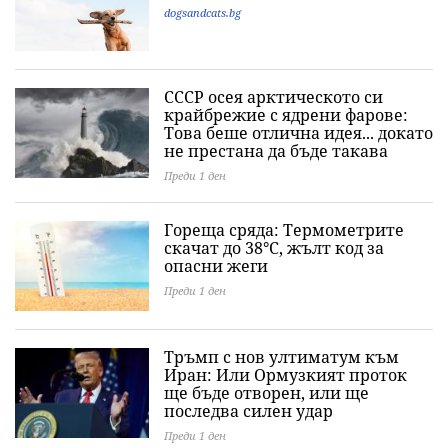
dogsandcats.bg
СССР осея арктическото си
крайбрежие с ядрени фарове:
Това беше отлична идея... докато
не престана да бъде такава
Преди 1 ден
Гореща сряда: Термометрите
скачат до 38°C, жълт код за
опасни жеги
Преди 1 ден
Тръмп с нов ултиматум към
Иран: Или Ормузкият проток
ще бъде отворен, или ще
последва силен удар
Преди 1 ден