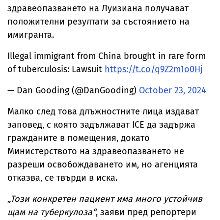
здравеопазването на Луизиана получават
положителни резултати за състоянието на
имигранта.
Illegal immigrant from China brought in rare form
of tuberculosis: Lawsuit
https://t.co/q9Z2m1o0Hj
— Dan Gooding (@DanGooding)
October 23, 2024
Малко след това длъжностните лица издават
заповед, с която задължават ICE да задържа
гражданите в помещения, докато
Министерството на здравеопазването не
разреши освобождаването им, но агенцията
отказва, се твърди в иска.
„Този конкретен пациент има много устойчив
щам на туберкулоза“
, заяви пред репортери