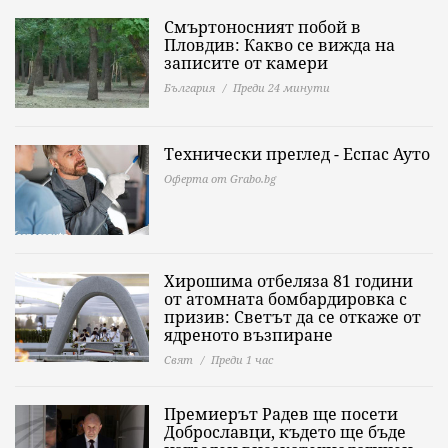
Смъртоносният побой в
Пловдив: Какво се вижда на
записите от камери
България
Преди 24 минути
Технически преглед - Еспас Ауто
Оферта от Grabo.bg
Хирошима отбеляза 81 години
от атомната бомбардировка с
призив: Светът да се откаже от
ядреното възпиране
Свят
Преди 1 час
Премиерът Радев ще посети
Доброславци, където ще бъде