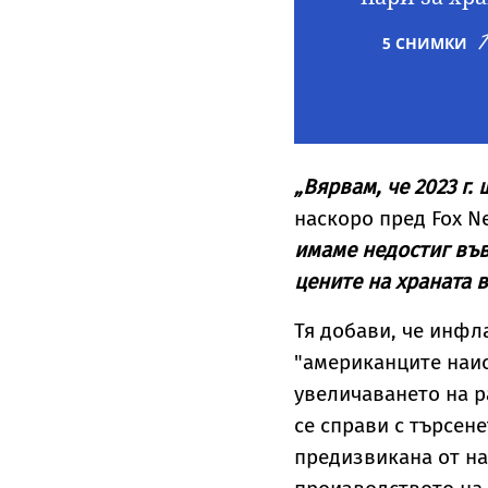
5 СНИМКИ
„Вярвам, че 2023 г.
наскоро пред Fox 
имаме недостиг във
цените на храната 
Тя добави, че инфла
"американците наис
увеличаването на ра
се справи с търсен
предизвикана от на