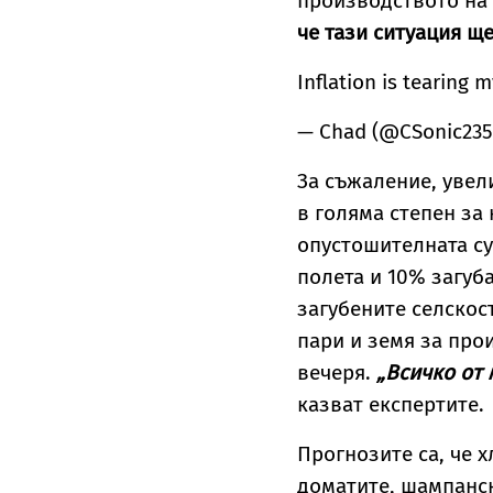
производството на
че тази ситуация ще
Inflation is tearing 
— Chad (@CSonic23
За съжаление, увел
в голяма степен за 
опустошителната с
полета и 10% загуб
загубените селскос
пари и земя за прои
вечеря.
„Всичко от
казват експертите.
Прогнозите са, че х
доматите, шампанск