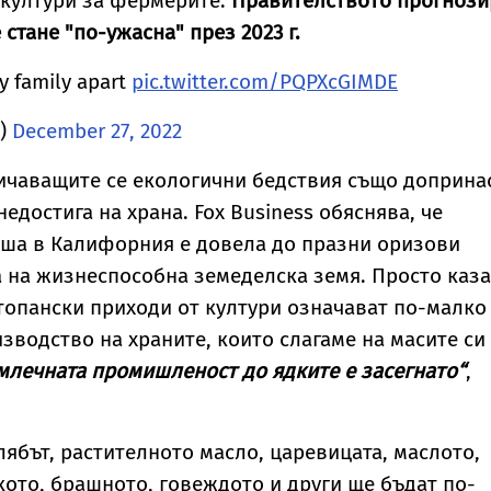
 култури за фермерите.
Правителството прогнози
 стане "по-ужасна" през 2023 г.
my family apart
pic.twitter.com/PQPXcGIMDE
5)
December 27, 2022
ичаващите се екологични бедствия също доприна
недостига на храна. Fox Business обяснява, че
уша в Калифорния е довела до празни оризови
а на жизнеспособна земеделска земя. Просто каза
топански приходи от култури означават по-малко
зводство на храните, които слагаме на масите си
 млечната промишленост до ядките е засегнато“
,
лябът, растителното масло, царевицата, маслото,
ото, брашното, говеждото и други ще бъдат по-