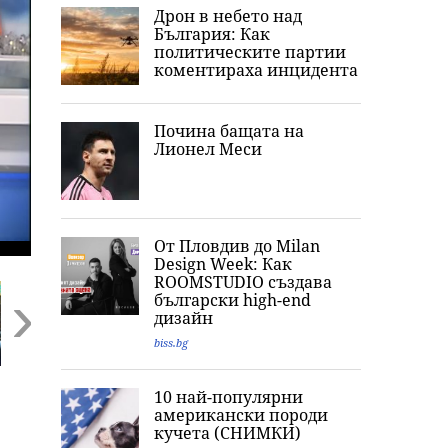
Дрон в небето над
България: Как
политическите партии
коментираха инцидента
Почина бащата на
Лионел Меси
От Пловдив до Milan
Design Week: Как
ROOMSTUDIO създава
български high-end
дизайн
biss.bg
Next
Конфликтът се
Напрежението
Ескалацията в
10 най-популярни
:
изостря: Нова
расте, Северна
Черно море
американски породи
ескалация между
Корея изстреля
заплашва света
кучета (СНИМКИ)
хутите и Саудитска
непозната ракета
нова криза