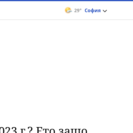
29°
София
23 г.? Ето защо