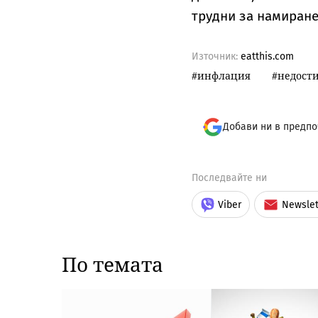
трудни за намиране
Източник:
eatthis.com
инфлация
недости
Добави ни в предпо
Последвайте ни
Viber
Newslet
По темата