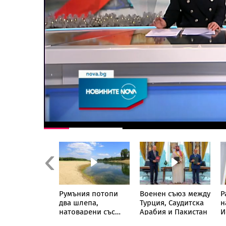
Previous
ацията в
Румъния потопи
Военен съюз между
Р
 море
два шлепа,
Турция, Саудитска
н
шва света с
натоварени със
Арабия и Пакистан
И
криза
скали, в Дунав