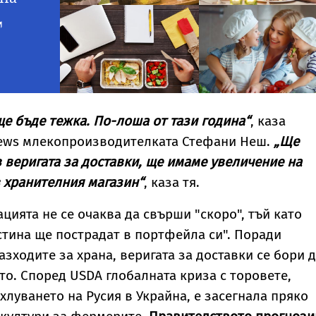
 ще бъде тежка. По-лоша от тази година“
, каза
News млекопроизводителката Стефани Неш.
„Ще
 веригата за доставки, ще имаме увеличение на
в хранителния магазин“
, каза тя.
цията не се очаква да свърши "скоро", тъй като
тина ще пострадат в портфейла си". Поради
зходите за храна, веригата за доставки се бори 
ето. Според USDA глобалната криза с торовете,
хлуването на Русия в Украйна, е засегнала пряко