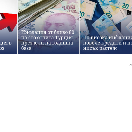
Инфлация от близо 80
на сто отчита Турция
По-висока инфлация
ция в
през юли на годишна
повече кредити и п
юз
база
нисък растеж