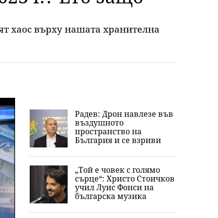
ят хаос върху нашата хранителна
Радев: Дрон навлезе във
въздушното
пространство на
България и се взриви
„Той е човек с голямо
сърце“: Христо Стоичков
учил Луис Фонси на
българска музика