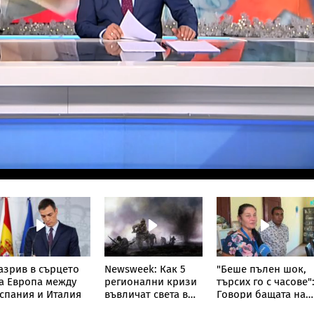
азрив в сърцето
Newsweek: Как 5
"Беше пълен шок,
а Европа между
регионални кризи
търсих го с часове"
спания и Италия
въвличат света в
Говори бащата на
Трета световна
сваленото от