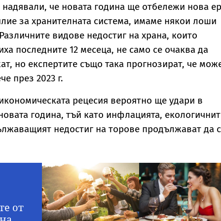
война
автобус момче със
е надявали, че новата година ще отбележи нова е
СОП
илие за хранителната система, имаме някои лоши
Различните видове недостиг на храна, които
ха последните 12 месеца, не само се очаква да
т, но експертите също така прогнозират, че мож
е през 2023 г.
икономическата рецесия вероятно ще удари в
новата година, тъй като инфлацията, екологичнит
ължаващият недостиг на торове продължават да с
те от
ана