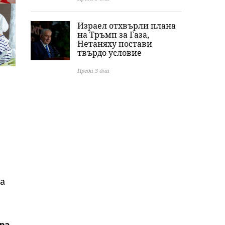
Израел отхвърли плана
на Тръмп за Газа,
Нетаняху постави
твърдо условие
Преди 3 дни
да