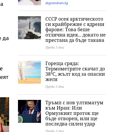
Арабия
над Японско море
dogsandcats.bg
ра
СССР осея арктическото
си крайбрежие с ядрени
фарове: Това беше
отлична идея... докато не
е да
престана да бъде такава
Преди 3 дни
Гореща сряда:
е
Термометрите скачат до
38°C, жълт код за опасни
еят
жеги
Преди 3 дни
Тръмп с нов ултиматум
към Иран: Или
Ормузкият проток ще
бъде отворен, или ще
последва силен удар
Преди 3 дни