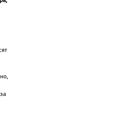
ра,
сят
но,
 за