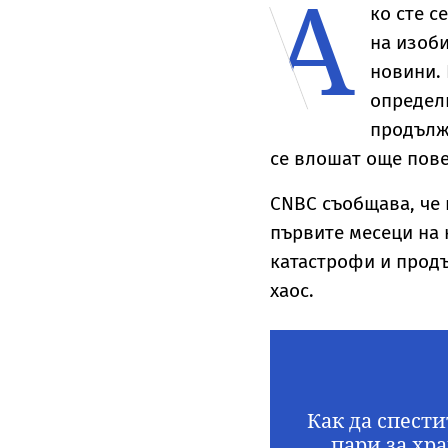
А
ко сте с
на изоб
новини. 
определи
продължа
се влошат още повеч
CNBC съобщава, че 
първите месеци на 
катастрофи и прод
хаос.
Как да спести
пари за хр