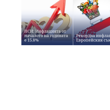
НСИ: Инфлацията от
началото на годината
Рекордна инфла
е 15.8%
Европейския съ