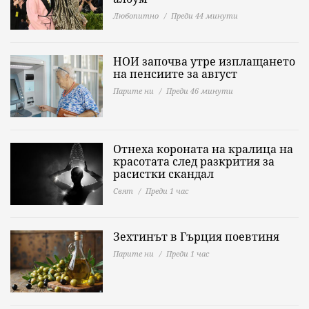
Любопитно
Преди 44 минути
НОИ започва утре изплащането
на пенсиите за август
Парите ни
Преди 46 минути
Отнеха короната на кралица на
красотата след разкрития за
расистки скандал
Свят
Преди 1 час
Зехтинът в Гърция поевтиня
Парите ни
Преди 1 час