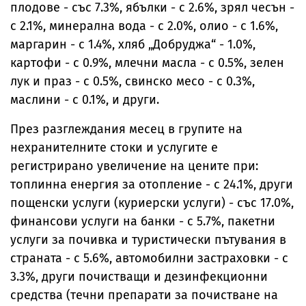
плодове - със 7.3%, ябълки - с 2.6%, зрял чесън -
с 2.1%, минерална вода - с 2.0%, олио - с 1.6%,
маргарин - с 1.4%, хляб „Добруджа“ - 1.0%,
картофи - с 0.9%, млечни масла - с 0.5%, зелен
лук и праз - с 0.5%, свинско месо - с 0.3%,
маслини - с 0.1%, и други.
През разглеждания месец в групите на
нехранителните стоки и услугите е
регистрирано увеличение на цените при:
топлинна енергия за отопление - с 24.1%, други
пощенски услуги (куриерски услуги) - със 17.0%,
финансови услуги на банки - с 5.7%, пакетни
услуги за почивка и туристически пътувания в
страната - с 5.6%, автомобилни застраховки - с
3.3%, други почистващи и дезинфекционни
средства (течни препарати за почистване на