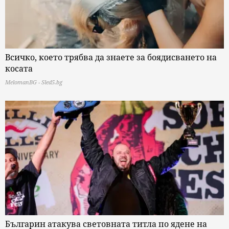
Всичко, което трябва да знаете за боядисването на
косата
MelomanBG - Sled5.bg
Българин атакува световната титла по ядене на