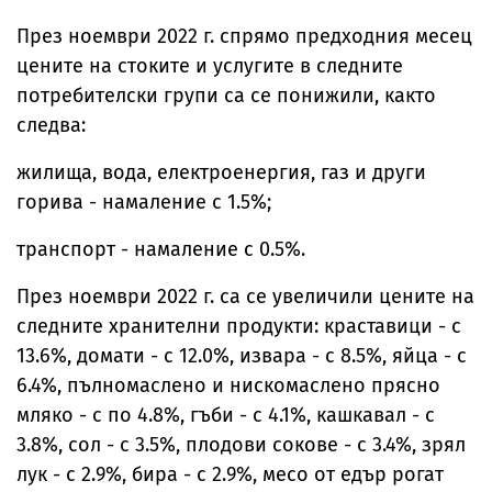
През ноември 2022 г. спрямо предходния месец
цените на стоките и услугите в следните
потребителски групи са се понижили, както
следва:
жилища, вода, електроенергия, газ и други
горива - намаление с 1.5%;
транспорт - намаление с 0.5%.
През ноември 2022 г. са се увеличили цените на
следните хранителни продукти: краставици - с
13.6%, домати - с 12.0%, извара - с 8.5%, яйца - с
6.4%, пълномаслено и нискомаслено прясно
мляко - с по 4.8%, гъби - с 4.1%, кашкавал - с
3.8%, сол - с 3.5%, плодови сокове - с 3.4%, зрял
лук - с 2.9%, бира - с 2.9%, месо от едър рогат