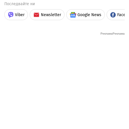
Последвайте ни
Viber
Newsletter
Google News
Faceb