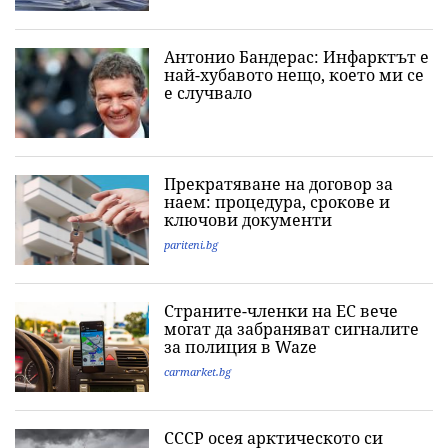
Антонио Бандерас: Инфарктът е
най-хубавото нещо, което ми се
е случвало
Прекратяване на договор за
наем: процедура, срокове и
ключови документи
pariteni.bg
Страните-членки на ЕС вече
могат да забраняват сигналите
за полиция в Waze
carmarket.bg
СССР осея арктическото си