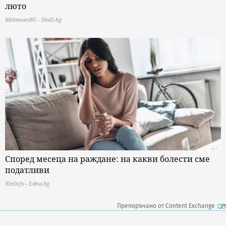
люто
MelomanBG - Sled5.bg
Според месеца на раждане: на какви болести сме
податливи
NetInfo - Edna.bg
Препоръчано от Content Exchange