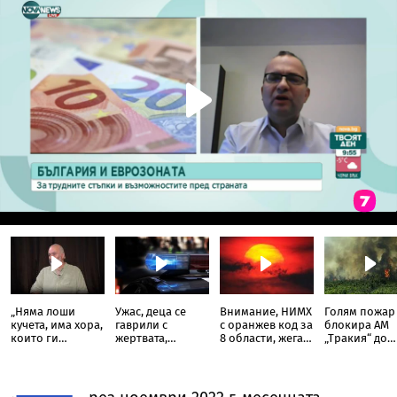
„Няма лоши
Ужас, деца се
Внимание, НИМХ
Голям пожар
кучета, има хора,
гаврили с
с оранжев код за
блокира АМ
които ги
жертвата,
8 области, жега
„Тракия“ до
третират като
момиче
до 37 градуса, но
отбивката за
играчки“:
примамило
и валежи в петък
Велинград
Треньорът и
убития в
зоопсихолог
Пловдив