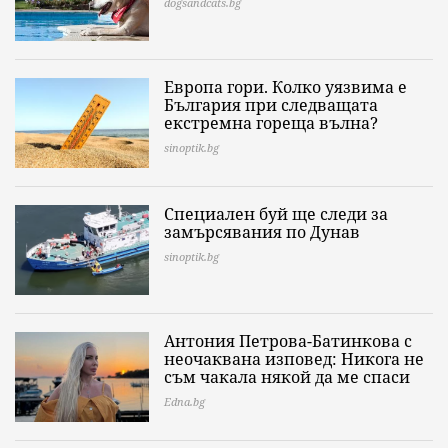
dogsandcats.bg
Европа гори. Колко уязвима е
България при следващата
екстремна гореща вълна?
sinoptik.bg
Специален буй ще следи за
замърсявания по Дунав
sinoptik.bg
Антония Петрова-Батинкова с
неочаквана изповед: Никога не
съм чакала някой да ме спаси
Edna.bg