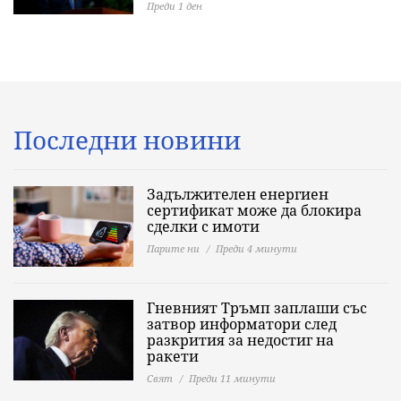
Преди 1 ден
Последни новини
Задължителен енергиен
сертификат може да блокира
сделки с имоти
Парите ни
Преди 4 минути
Гневният Тръмп заплаши със
затвор информатори след
разкрития за недостиг на
ракети
Свят
Преди 11 минути