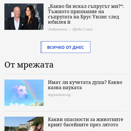
„Какво би искал съпругът ми?“:
Тъжното признание на
съпругата на Брус Уилис след
юбилея ѝ
Любопитно
Преди 3 часа
ВСИЧКО ОТ ДНЕС
От мрежата
Имат ли кучетата душа? Какво
казва науката
dogsandcats.bg
Какви опасности за животните
крият басейните през лятото