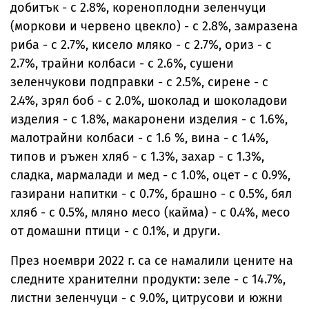
добитък - с 2.8%, кореноплодни зеленчуци
(моркови и червено цвекло) - с 2.8%, замразена
риба - с 2.7%, кисело мляко - с 2.7%, ориз - с
2.7%, трайни колбаси - с 2.6%, сушени
зеленчукови подправки - с 2.5%, сирене - с
2.4%, зрял боб - с 2.0%, шоколад и шоколадови
изделия - с 1.8%, макаронени изделия - с 1.6%,
малотрайни колбаси - с 1.6 %, вина - с 1.4%,
типов и ръжен хляб - с 1.3%, захар - с 1.3%,
сладка, мармалади и мед - с 1.0%, оцет - с 0.9%,
газирани напитки - с 0.7%, брашно - с 0.5%, бял
хляб - с 0.5%, мляно месо (кайма) - с 0.4%, месо
от домашни птици - с 0.1%, и други.
През ноември 2022 г. са се намалили цените на
следните хранителни продукти: зеле - с 14.7%,
листни зеленчуци - с 9.0%, цитрусови и южни