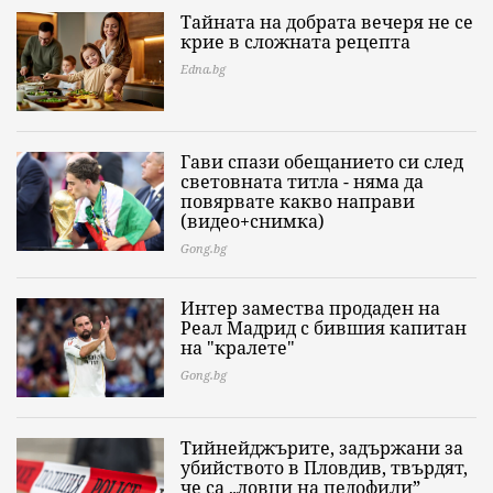
Тайната на добрата вечеря не се
крие в сложната рецепта
Edna.bg
Гави спази обещанието си след
световната титла - няма да
повярвате какво направи
(видео+снимка)
Gong.bg
Интер замества продаден на
Реал Мадрид с бившия капитан
на "кралете"
Gong.bg
Тийнейджърите, задържани за
убийството в Пловдив, твърдят,
че са „ловци на педофили”