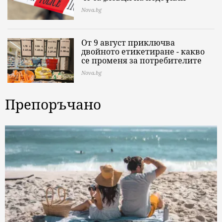
Nova.bg
От 9 август приключва
двойното етикетиране - какво
се променя за потребителите
Nova.bg
Препоръчано