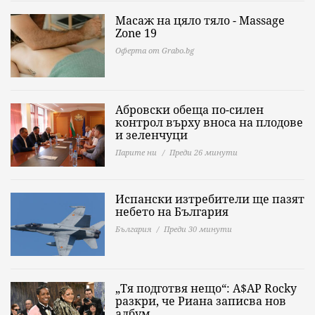
Масаж на цяло тяло - Massage
Zone 19
Оферта от Grabo.bg
Абровски обеща по-силен
контрол върху вноса на плодове
и зеленчуци
Парите ни
Преди 26 минути
Испански изтребители ще пазят
небето на България
България
Преди 30 минути
„Тя подготвя нещо“: A$AP Rocky
разкри, че Риана записва нов
албум