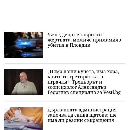
Ужас, деца се гаврили с
жертвата, момиче примамило
убития в Пловдив
„Няма лоши кучета, има хора,
които ги третират като
играчки“: Треньорът и
зоопсихолог Александър
Георгиев специално за Vesti.bg
Държавната администрация
започва да свива щатове: ще
има ли реални съкращения