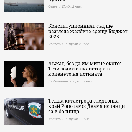
Свят
Преди 2 часа
Конституционният съд ще
разгледа жалбите срещу Бюджет
2026
България
Преди 2 часа
Лъжат, без да им мигне окото:
Тези зодии са майстори в
криенето на истината
Любопитно
Преди 3 часа
Тежка катастрофа след гонка
край Ропотамо: Двама испанци
са в болница
България
Преди 3 часа