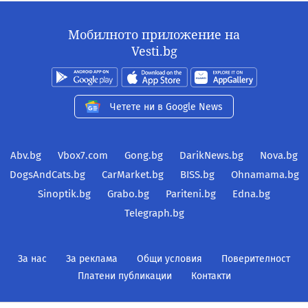
Мобилното приложение на
Vesti.bg
Четете ни в Google News
Abv.bg
Vbox7.com
Gong.bg
DarikNews.bg
Nova.bg
DogsAndCats.bg
CarMarket.bg
BISS.bg
Ohnamama.bg
Sinoptik.bg
Grabo.bg
Pariteni.bg
Edna.bg
Telegraph.bg
За нас
За реклама
Общи условия
Поверителност
Платени публикации
Контакти