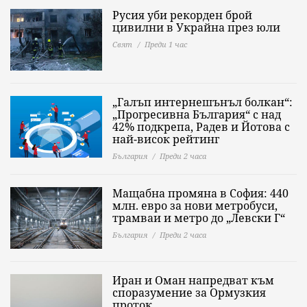
Русия уби рекорден брой
цивилни в Украйна през юли
Свят
Преди 1 час
„Галъп интернешънъл болкан“:
„Прогресивна България“ с над
42% подкрепа, Радев и Йотова с
най-висок рейтинг
България
Преди 2 часа
Мащабна промяна в София: 440
млн. евро за нови метробуси,
трамваи и метро до „Левски Г“
България
Преди 2 часа
Иран и Оман напредват към
споразумение за Ормузкия
проток