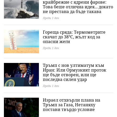
крайбрежие с ядрени фарове:
Това беше отлична идея... докато
не престана да бъде такава
Преди 1 ден
Гореща сряда: Термометрите
скачат до 38°C, жълт код за
опасни жеги
Преди 1 ден
Тръмп с нов ултиматум към
Иран: Или Ормузкият проток
ще бъде отворен, или ще
последва силен удар
Преди 1 ден
Израел отхвърли плана на
Тръмп за Газа, Нетаняху
постави твърдо условие