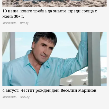
10 неща, които трябва да знаете, преди среща с
жена 30+ г.
MelomanBG - 10te.bg
4 август: Честит рожден ден, Веселин Маринов!
MelomanBG - Sled5.bg