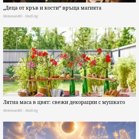
„Деца от кръв и кости“ връща магията
MelomanBG - Sled5.bg
Лятна маса в цвят: свежи декорации с мушкато
MelomanBG - Sled5.bg