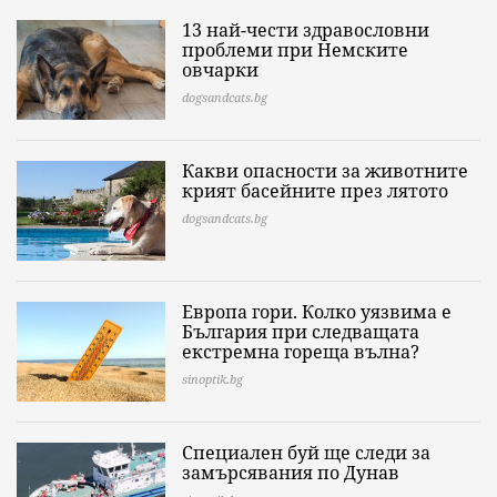
13 най-чести здравословни
проблеми при Немските
овчарки
dogsandcats.bg
Какви опасности за животните
крият басейните през лятото
dogsandcats.bg
Европа гори. Колко уязвима е
България при следващата
екстремна гореща вълна?
sinoptik.bg
Специален буй ще следи за
замърсявания по Дунав