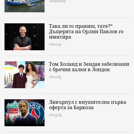
sinoptik.bg
Така ли го правиш, тате?“
Дъщерята на Орлин Павлов го
имитира
Edna.bg
Том Холанд и Зендая забелязани
с брачни халки в Лондон
Edna.bg
Ливърпул с внушителна първа
оферта за Баркола
Gong.bg