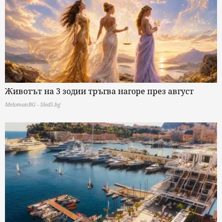
Животът на 3 зодии тръгва нагоре през август
MelomanBG - Sled5.bg