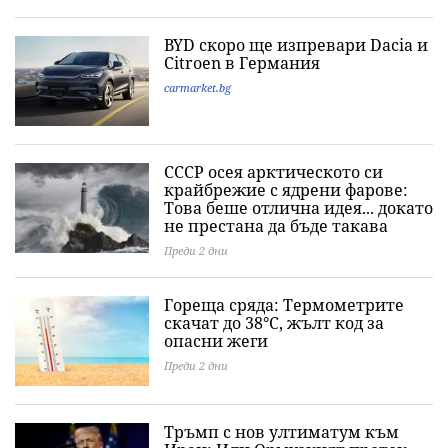
BYD скоро ще изпревари Dacia и
Citroеn в Германия
carmarket.bg
СССР осея арктическото си
крайбрежие с ядрени фарове:
Това беше отлична идея... докато
не престана да бъде такава
Преди 2 дни
Гореща сряда: Термометрите
скачат до 38°C, жълт код за
опасни жеги
Преди 2 дни
Тръмп с нов ултиматум към