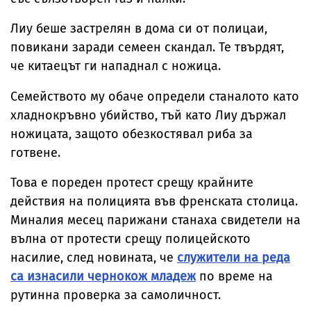
Лиу беше застрелян в дома си от полицаи,
повикани заради семеен скандал. Те твърдят,
че китаецът ги нападнал с ножица.
Семейството му обаче определи станалото като
хладнокръвно убийство, тъй като Лиу държал
ножицата, защото обезкостявал риба за
готвене.
Това е пореден протест срещу крайните
действия на полицията във френската столица.
Миналия месец парижани станаха свидетели на
вълна от протести срещу полицейското
насилие, след новината, че
служители на реда
са изнасили чернокож младеж
по време на
рутинна проверка за самоличност.