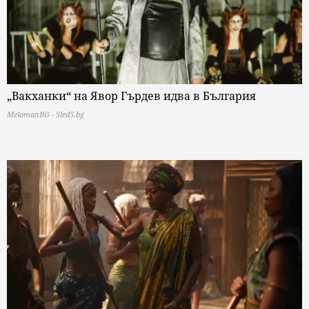
„Вакханки“ на Явор Гърдев идва в България
MelomanBG - Sled5.bg