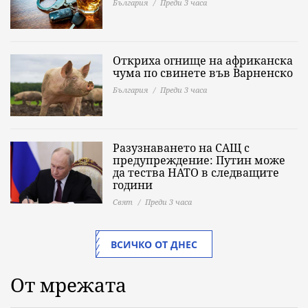
България
Преди 3 часа
Откриха огнище на африканска
чума по свинете във Варненско
България
Преди 3 часа
Разузнаването на САЩ с
предупреждение: Путин може
да тества НАТО в следващите
години
Свят
Преди 3 часа
ВСИЧКО ОТ ДНЕС
От мрежата