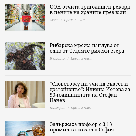
ООН отчита тригодишен рекорд
в цените на храните през юли
Свят
Преди 3 часа
Рибарска мрежа изплува от
едно от Седемте рилски езера
България
Преди 3 часа
"Словото му ни учи на съвест и
достойнство": Илияна Йотова за
90-годишнината на Стефан
Цанев
България
Преди 3 часа
Задържаха шофьор с 3,13
промила алкохол в София