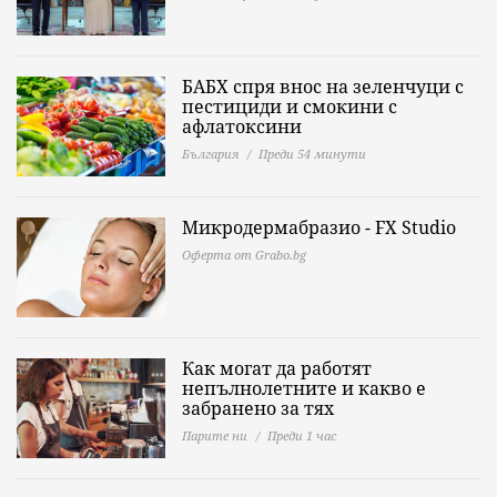
БАБХ спря внос на зеленчуци с
пестициди и смокини с
афлатоксини
България
Преди 54 минути
Микродермабразио - FX Studio
Оферта от Grabo.bg
Как могат да работят
непълнолетните и какво е
забранено за тях
Парите ни
Преди 1 час