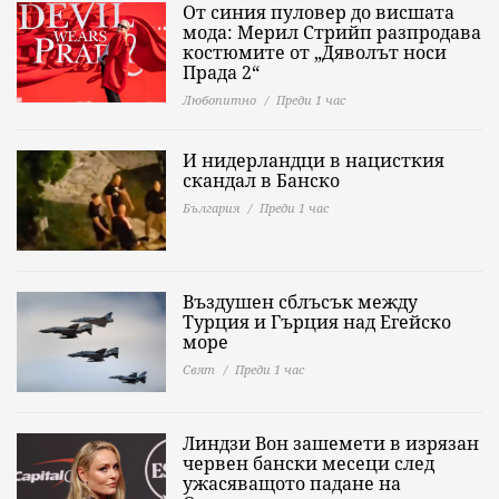
От синия пуловер до висшата
мода: Мерил Стрийп разпродава
костюмите от „Дяволът носи
Прада 2“
Любопитно
Преди 1 час
И нидерландци в нацисткия
скандал в Банско
България
Преди 1 час
Въздушен сблъсък между
Турция и Гърция над Егейско
море
Свят
Преди 1 час
Линдзи Вон зашемети в изрязан
червен бански месеци след
ужасяващото падане на