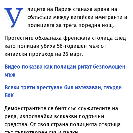
У
автобус момче
Арабия
със СОП
лиците на Париж станаха арена на
сблъсъци между китайски имигранти и
полицията за трета поредна нощ.
Протестите обхванаха френската столица след
като полицаи убиха 56-годишен мъж от
китайски произход на 26 март.
Видео показва как полицаи ритат безпомощен
мъж
Всеки трети арестуван бил изтезаван, твърди
БХК
Демонстрантите се бият със служителите на
реда, използвайки всякакви подръчни
средства. От своя страна полицията отвръща
със сълзотворен газ и палки.