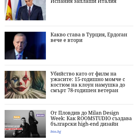
Испания заплаши Италия
Какво става в Турция, Ердоган
вече е втори
Убийство като от филм на
ужасите: 15-годишно момче с
костюм на клоун намушка до
смърт 78-годишен ветеран
От Пловдив до Milan Design
Week: Как ROOMSTUDIO създава
български high-end дизайн
biss.bg