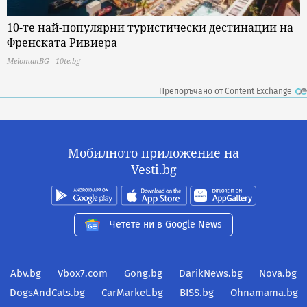
10-те най-популярни туристически дестинации на
Френската Ривиера
MelomanBG - 10te.bg
Препоръчано от Content Exchange
Мобилното приложение на
Vesti.bg
Четете ни в Google News
Abv.bg
Vbox7.com
Gong.bg
DarikNews.bg
Nova.bg
DogsAndCats.bg
CarMarket.bg
BISS.bg
Ohnamama.bg