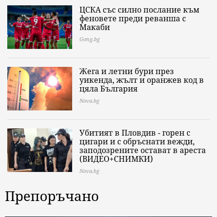
ЦСКА със силно послание към
феновете преди реванша с
Макаби
Gong.bg
Жега и летни бури през
уикенда, жълт и оранжев код в
цяла България
Nova.bg
Убитият в Пловдив - горен с
цигари и с обръснати вежди,
заподозрените остават в ареста
(ВИДЕО+СНИМКИ)
Nova.bg
Препоръчано