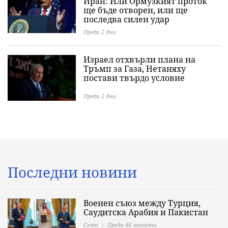
Иран: Или Ормузкият проток
ще бъде отворен, или ще
последва силен удар
Преди 2 дни
Израел отхвърли плана на
Тръмп за Газа, Нетаняху
постави твърдо условие
Преди 2 дни
Последни новини
Военен съюз между Турция,
Саудитска Арабия и Пакистан
Свят
Преди 48 минути