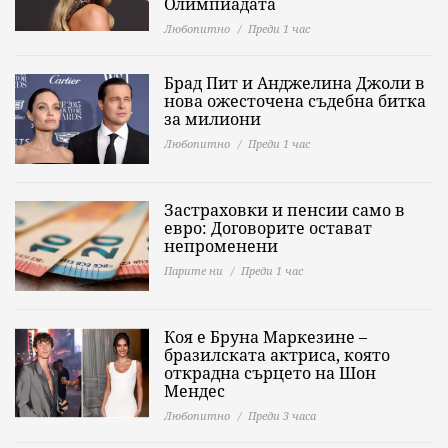
Олимпиадата
Любопитно
Преди 1 час
Брад Пит и Анджелина Джоли в
нова ожесточена съдебна битка
за милиони
Любопитно
Преди 1 час
Застраховки и пенсии само в
евро: Договорите остават
непроменени
Парите ни
Преди 1 час
Коя е Бруна Маркезине –
бразилската актриса, която
открадна сърцето на Шон
Мендес
Любопитно
Преди 3 часа