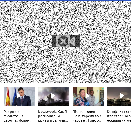
Разрив в
Newsweek: Как 5
"Беше пълен
Конфликтът 
сърцето на
регионални
шок, търсих го с
изостря: Нов
Европа, Испания
кризи въвличат
часове": Говори
ескалация м
заплаши Италия
света в Трета
бащата на
хутите и
световна война
сваленото от
Саудитска