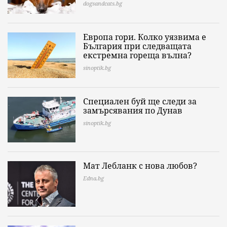
dogsandcats.bg
Европа гори. Колко уязвима е
България при следващата
екстремна гореща вълна?
sinoptik.bg
Специален буй ще следи за
замърсявания по Дунав
sinoptik.bg
Мат Лебланк с нова любов?
Edna.bg