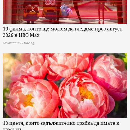
10 филма, които ще можем да гледаме през август
2026 в HBO Max
MelomanBG - 10te.bg
10 цветя, които задължително трябва да имате в
дома си