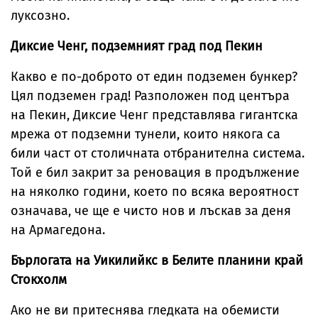
луксозно.
Диксие Ченг, подземният град под Пекин
Какво е по-доброто от един подземен бункер?
Цял подземен град! Разположен под центъра
на Пекин, Диксие Ченг представлява гигантска
мрежа от подземни тунели, които някога са
били част от столичната отбранителна система.
Той е бил закрит за реновация в продължение
на няколко години, което по всяка вероятност
означава, че ще е чисто нов и лъскав за деня
на Армагедона.
Бърлогата на Уикилийкс в Белите планини край
Стокхолм
Ако не ви притеснява гледката на обемисти