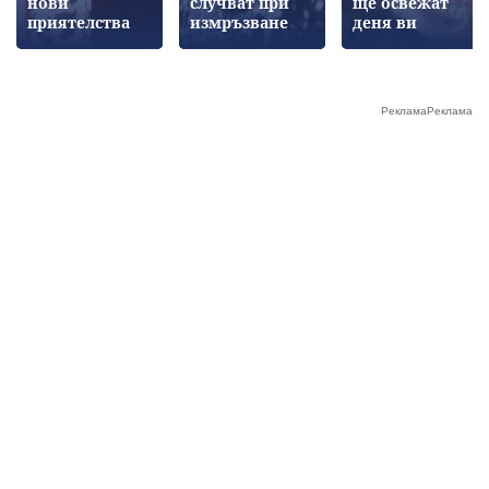
нови
случват при
ще освежат
приятелства
измръзване
деня ви