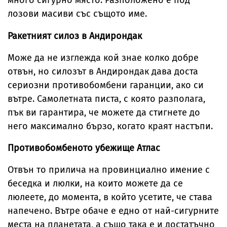
много сигурно място. Разположено е под
лозови масиви със същото име.
Ракетният силоз в Андирондак
Може да не изглежда кой знае колко добре
отвън, но силозът в Андирондак дава доста
сериозни противобомбени гаранции, ако си
вътре. Самолетната писта, с която разполага,
пък ви гарантира, че можете да стигнете до
него максимално бързо, когато краят настъпи.
Противобомбеното убежище Атлас
Отвън то прилича на провинциално имение с
беседка и люлки, на които можете да се
люлеете, до момента, в който усетите, че става
напечено. Вътре обаче е едно от най-сигурните
места на планетата, а също така е и достатъчно