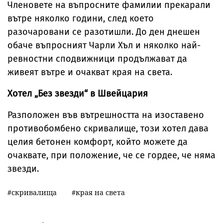
Членовете на въпросните фамилии прекарали
вътре няколко години, след което
разочаровани се разотишли. До ден днешен
обаче въпросният Чарли Хъл и няколко най-
ревностни сподвижници продължават да
живеят вътре и очакват края на света.
Хотел „Без звезди“ в Швейцария
Разположен във вътрешността на изоставено
противобомбено скривалище, този хотел дава
целия бетонен комфорт, който можете да
очаквате, при положение, че се гордее, че няма
звезди.
скривалища
края на света