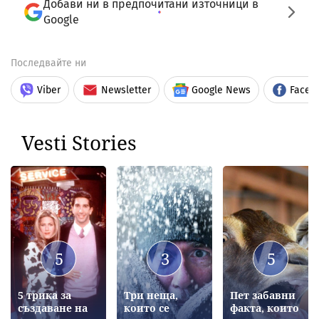
Добави ни в предпочитани източници в
Google
Последвайте ни
Viber
Newsletter
Google News
Faceb
Vesti Stories
5
3
5
5 трика за
Три неща,
Пет забавни
създаване на
които се
факта, които