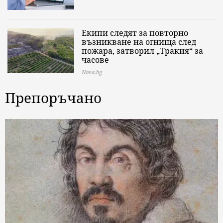
Екипи следят за повторно
възникване на огнища след
пожара, затворил „Тракия“ за
часове
Nova.bg
Препоръчано