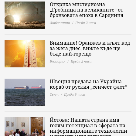
Откриха мистериозна
„Гробница на великаните“ от
бронзовата епоха в Сардиния
Любопитно
Преди 2 часа
Внимание! Оранжев и жълт код
за жега днес, вижте къде ще
бъде най-горещо
България
Преди 2 часа
Швеция предава на Украйна
кораб от руския „сенчест флот“
Свят
Преди 9 часа
Йотова: Нашата страна има
голям потенциал в сферата на
информационните технологии