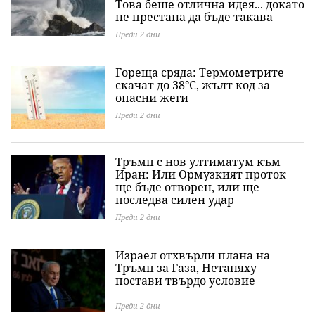
Това беше отлична идея... докато
не престана да бъде такава
Преди 2 дни
Гореща сряда: Термометрите
скачат до 38°C, жълт код за
опасни жеги
Преди 2 дни
Тръмп с нов ултиматум към
Иран: Или Ормузкият проток
ще бъде отворен, или ще
последва силен удар
Преди 2 дни
Израел отхвърли плана на
Тръмп за Газа, Нетаняху
постави твърдо условие
Преди 2 дни