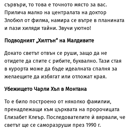
сървъри, то това е точното място за вас.
Прилича малко на централата на доктор
Злобюл от филма, намира се вътре в планината
и пази хиляди тайни. Звучи уютно!
Подводният „Хилтън“ на Малдивите
Докато светът отвън се руши, защо да не
отидете да спите с рибите, буквално. Тази стая
в курорта може да бъде идеалната спалня за
желаещите да избягат или отложат края.
Убежището Чарли Хъл в Монтана
То е било построено от няколко фамилии,
пренадлежащи към църквата на пророчицата
Елизабет Клеър. Последователите ѝ вярвали, че
светът ще се саморазруши през 1990 г.