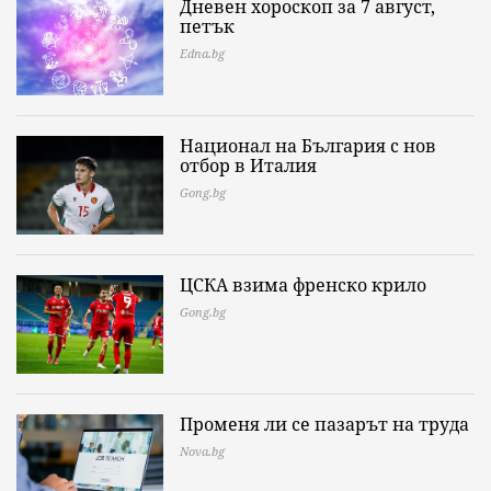
Дневен хороскоп за 7 август,
петък
Edna.bg
Национал на България с нов
отбор в Италия
Gong.bg
ЦСКА взима френско крило
Gong.bg
Променя ли се пазарът на труда
Nova.bg