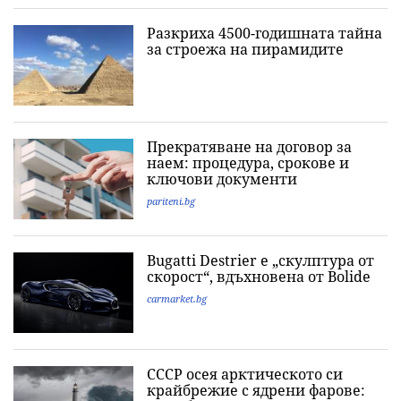
Разкриха 4500-годишната тайна
за строежа на пирамидите
Прекратяване на договор за
наем: процедура, срокове и
ключови документи
pariteni.bg
Bugatti Destrier е „скулптура от
скорост“, вдъхновена от Bolide
carmarket.bg
СССР осея арктическото си
крайбрежие с ядрени фарове: