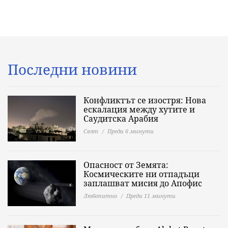
Последни новини
Конфликтът се изостря: Нова
ескалация между хутите и
Саудитска Арабия
Свят
Преди 6 минути
Опасност от Земята:
Космическите ни отпадъци
заплашват мисия до Апофис
Любопитно
Преди 11 минути