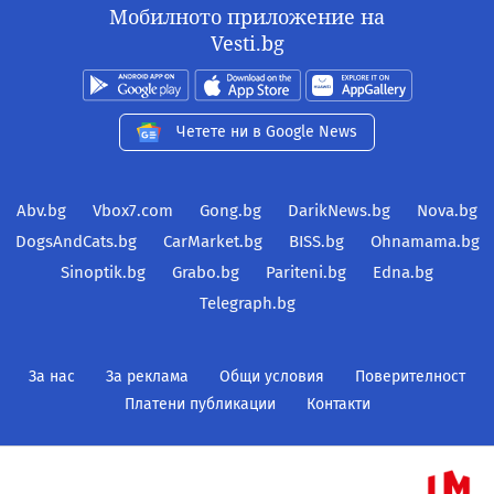
Мобилното приложение на
Vesti.bg
Четете ни в Google News
Abv.bg
Vbox7.com
Gong.bg
DarikNews.bg
Nova.bg
DogsAndCats.bg
CarMarket.bg
BISS.bg
Ohnamama.bg
Sinoptik.bg
Grabo.bg
Pariteni.bg
Edna.bg
Telegraph.bg
За нас
За реклама
Общи условия
Поверителност
Платени публикации
Контакти