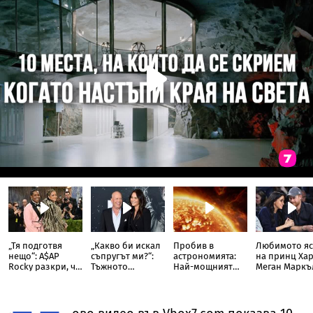
„Тя подготвя
„Какво би искал
Пробив в
Любимото яс
нещо“: A$AP
съпругът ми?“:
астрономията:
на принц Хар
Rocky разкри, че
Тъжното
Най-мощният
Меган Маркъ
Риана записва
признание на
слънчев
разкри
нов албум
съпругата на
телескоп улови
кулинарна т
Брус Уилис след
невиждано
от дома им
юбилея ѝ
досега явление