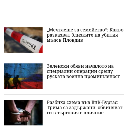
„Мечтаеше за семейство“: Какво
разказват близките на убития
мъж в Пловдив
Зеленски обяви началото на
специални операции срещу
руската военна промишленост
Разбиха схема във ВиК-Бургас:
Трима са задържани, обвиняват
ги в търговия с влияние