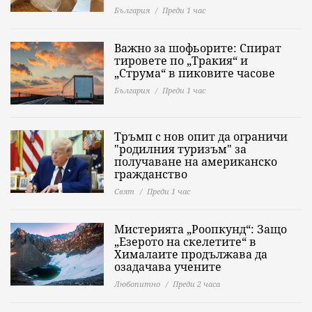
България
Преди 1 час
Важно за шофьорите: Спират
тировете по „Тракия“ и
„Струма“ в пиковите часове
България
Преди 1 час
Тръмп с нов опит да ограничи
"родилния туризъм" за
получаване на американско
гражданство
Свят
Преди 1 час
Мистерията „Роопкунд“: Защо
„Езерото на скелетите“ в
Хималаите продължава да
озадачава учените
Любопитно
Преди 2 часа