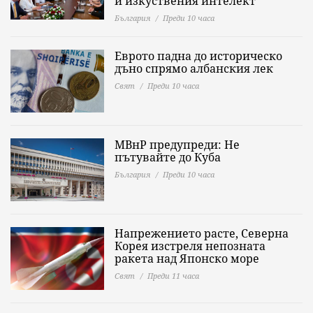
и изкуствения интелект
България
Преди 10 часа
Еврото падна до историческо
дъно спрямо албанския лек
Свят
Преди 10 часа
МВнР предупреди: Не
пътувайте до Куба
България
Преди 10 часа
Напрежението расте, Северна
Корея изстреля непозната
ракета над Японско море
Свят
Преди 11 часа