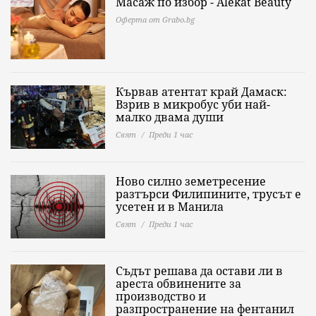
Масаж по избор - Alekat Beauty
Оферта от Grabo.bg
Кървав атентат край Дамаск:
Взрив в микробус уби най-
малко двама души
Свят
Преди 1 час
Ново силно земетресение
разтърси Филипините, трусът е
усетен и в Манила
Свят
Преди 1 час
Съдът решава да остави ли в
ареста обвинените за
производство и
разпространение на фентанил