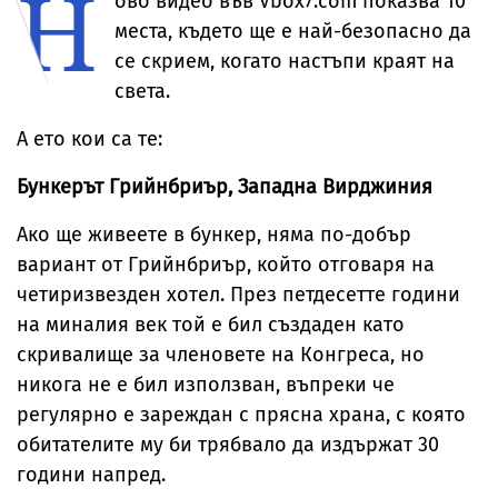
Н
ово видео във Vbox7.com показва 10
места, където ще е най-безопасно да
се скрием, когато настъпи краят на
света.
А ето кои са те:
Бункерът Грийнбриър, Западна Вирджиния
Ако ще живеете в бункер, няма по-добър
вариант от Грийнбриър, който отговаря на
четиризвезден хотел. През петдесетте години
на миналия век той е бил създаден като
скривалище за членовете на Конгреса, но
никога не е бил използван, въпреки че
регулярно е зареждан с прясна храна, с която
обитателите му би трябвало да издържат 30
години напред.