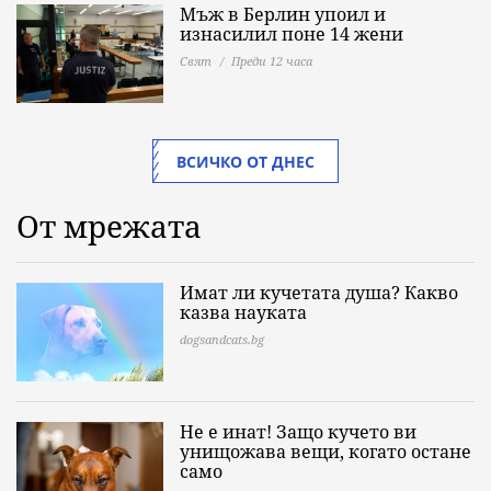
Мъж в Берлин упоил и
изнасилил поне 14 жени
Свят
Преди 12 часа
ВСИЧКО ОТ ДНЕС
От мрежата
Имат ли кучетата душа? Какво
казва науката
dogsandcats.bg
Не е инат! Защо кучето ви
унищожава вещи, когато остане
само