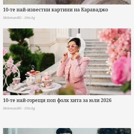
10-те най-известни картини на Караваджо
MelomanBG - 10te.bg
10-те най-горещи поп фолк хита за юли 2026
MelomanBG - 10te.bg