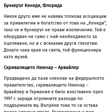
Бункерът Кенеди, Флорида
Никое друго име не навява толкова асоциации
за привилегии и богатство от това на „Кенеди“,
така че и бункерът не прави изключение. Той е
оборудван не само с най-необходимото за
оцеляване, но и с всякакви други глезотии.
Докато чака края на света, той функционира
като музей.
Скривалището Нюенар – Арвайлер
Предвидено да пази членове на федералното
правителство, скривалището Нюенар –
Арвайлер в Германия е било изоставено през
1997 г. заради огромните разходи по
поддържката му. Въпреки това то си остава