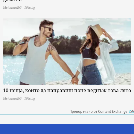
MelomanBG - 10te.bg
10 неща, които да направиш поне веднъж това лято
MelomanBG - 10te.bg
Препоръчано от Content Exchange