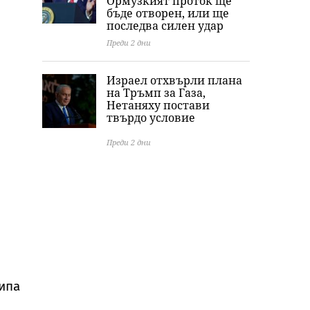
Ормузкият проток ще
бъде отворен, или ще
последва силен удар
Преди 2 дни
Израел отхвърли плана
на Тръмп за Газа,
Нетаняху постави
твърдо условие
Преди 2 дни
кипа