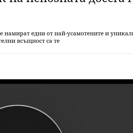
се намират едни от най-усамотените и уникалн
елни всъщност са те