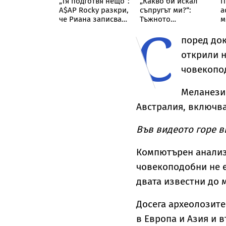
ване по чудо:
„Тя подготвя нещо“:
„Какво би искал
П
ъж скочи с
A$AP Rocky разкри,
съпругът ми?“:
а
ровизиран
че Риана записва
Тъжното
м
С
ут“ от върха
нов албум
признание на
т
уклинския
съпругата на Брус
н
поред док
Уилис след юбилея
я
открили н
ѝ
човекопо
Меланези
Австралия, включва
Във видеото горе в
Компютърен анализ 
човекоподобни не 
двата известни до 
Досега археолозите
в Европа и Азия и 