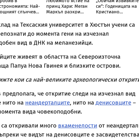
робив в
Любимото ястие на
„Обичам извивките
строномията: Най-
принц Хари: Меган
си“: Годеницата на
ощният слънчев
Маркъл разкри
Кристиано
елескоп улови
кулинарна тайна от
Роналдо отвърна
евиждано досега
дома им
на критиките към
лад на Тексаския университет в Хюстън учени са
вление
тялото ѝ
епознати до момента гени на изчезнал
добен вид в ДНК на меланезийци.
йците живеят в областта на Североизточна
ща Папуа Нова Гвинея и близките острови.
ижте кои са най-великите археологически открит
предполага, че откритие следи на изчезнал вид
е нито на
неандерталците
, нито на
денисовците
–
момента вида човекоподобни.
 са откривали много
вкаменелости
от неандертал
въпреки че видът на денисовците е засвидетелств