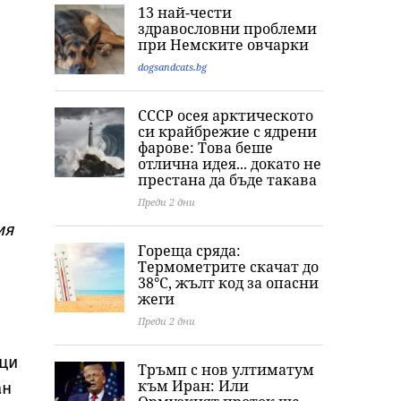
Ким Кардашиян
„Кажи сбогом на
Оцеляване по 
13 най-чести
разпали мрежата:
Джак“: Последните
Гол мъж скочи
здравословни проблеми
Публикува снимка
думи и фаталната
„импровизира
при Немските овчарки
с „гаджето от
нощ на
парашут“ от в
Формула 1“ Люис
холивудската
на Бруклински
dogsandcats.bg
Хамилтън
легенда Мерилин
мост
Монро
СССР осея арктическото
си крайбрежие с ядрени
фарове: Това беше
отлична идея... докато не
престана да бъде такава
Преди 2 дни
ия
Гореща сряда:
Термометрите скачат до
38°C, жълт код за опасни
жеги
Преди 2 дни
ци
Тръмп с нов ултиматум
към Иран: Или
ан