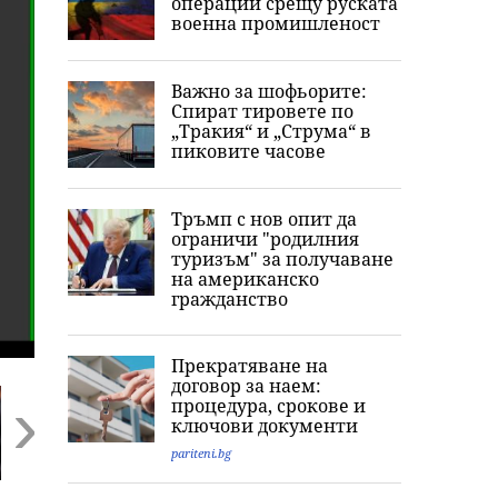
операции срещу руската
военна промишленост
Важно за шофьорите:
Спират тировете по
„Тракия“ и „Струма“ в
пиковите часове
Тръмп с нов опит да
ограничи "родилния
туризъм" за получаване
на американско
гражданство
Прекратяване на
договор за наем:
процедура, срокове и
ключови документи
pariteni.bg
Next