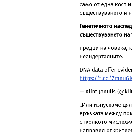
само от една кост 
съществуването и н
Генетичното насле
съществуването на 
предци на човека, 
неандерталците.
DNA data offer evide
https://t.co/ZmnuGi
— Klint Janulis (@kli
„Или изпускаме цял
връзката между пок
отколкото мислехме.
направил откритиет