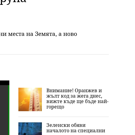
и места на Земята, а ново
Внимание! Оранжев и
жълт код за жега днес,
вижте къде ще бъде най-
горещо
Зеленски обяви
началото на специални