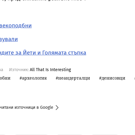
овекоподбни
вували
ндите за Йети и Голямата стъпка
ва
Източник:
All That Is Interesting
добни
археология
неандерталци
денисовци
читани източници в Google