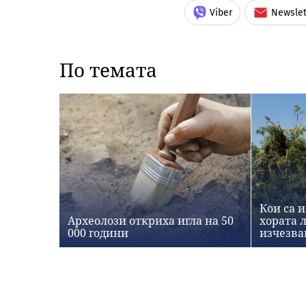
Viber
Newslet
По темата
Кои са 
Археолози откриха игла на 50
хората 
000 години
изчезва