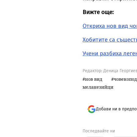
Вижте още:
Откриха нов вид ч
Хобитите са същест
Учени разбиха леге
Редактор: Деница Георгие
нов вид
човекопо
меланезийци
Добави ни в предпо
Последвайте ни