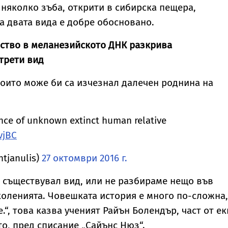
и няколко зъба, открити в сибирска пещера,
а двата вида е добре обосновано.
дство в меланезийското ДНК разкрива
трети вид
които може би са изчезнал далечен роднина на
nce of unknown extinct human relative
vjBC
ntjanulis)
27 октомври 2016 г.
 съществувал вид, или не разбираме нещо във
оленията. Човешката история е много по-сложна,
“, това казва ученият Райън Болендър, част от е
о, пред списание „Сайънс Нюз“.