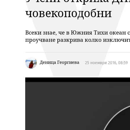
човекоподобни
Всеки знае, че в Южния Тихи океан 
проучване разкрива колко изключит
Деница Георгиева
25 ноември 2016, 08:59