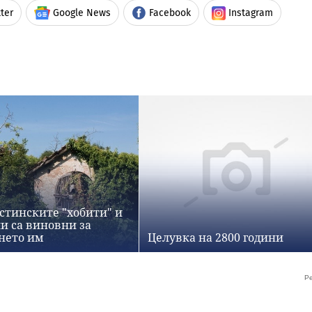
ter
Google News
Facebook
Instagram
истинските "хобити" и
ли са виновни за
нето им
Целувка на 2800 години