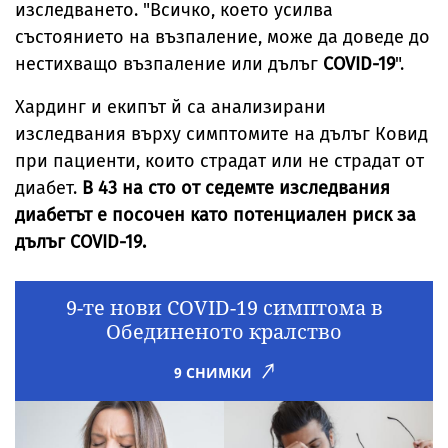
изследването. "Всичко, което усилва
състоянието на възпаление, може да доведе до
нестихващо възпаление или дълъг
COVID-19
".
Хардинг и екипът й са анализирани
изследвания върху симптомите на дълъг Ковид
при пациенти, които страдат или не страдат от
диабет.
В 43 на сто от седемте изследвания
диабетът е посочен като потенциален риск за
дълъг COVID-19.
9-те нови COVID-19 симптома в
Обединеното кралство
9 СНИМКИ