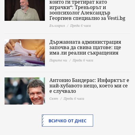
които ги третират като
играчки“: Треньорът и
зоопсихолог Александър
Георгиев специално за Vesti.bg
България
Преди 6 часа
Държавната администрация
започва да свива щатове: ще
има ли реални съкращения
Парите ни
Преди 6 часа
Антонио Бандерас: Инфарктът е
най-хубавото нещо, което ми се
е случвало
Свят
Преди 6 часа
ВСИЧКО ОТ ДНЕС