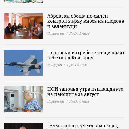
Абровски обеща по-силен
контрол върху вноса на плодове
и зеленчуци
Парите ни
Преди 5 часа
Испански изтребители ще пазят
небето на България
България
Преди 5 часа
НОИ започва утре изплащането
на пенсиите за август
Парите ни
Преди 6 часа
„Няма лоши кучета, има хора,