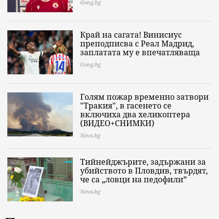
Gong.bg
Край на сагата! Винисиус
преподписва с Реал Мадрид,
заплатата му е впечатляваща
Gong.bg
Голям пожар временно затвори
"Тракия", в гасенето се
включиха два хеликоптера
(ВИДЕО+СНИМКИ)
Nova.bg
Тийнейджърите, задържани за
убийството в Пловдив, твърдят,
че са „ловци на педофили”
Nova.bg