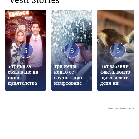
5
3
5
5 трика за
Три неща,
Пет забавни
създаване на
които се
факта, които
нови
случват при
ще освежат
приятелства
измръзване
деня ви