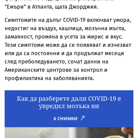
"Емъри" в Атланта, щата Джорджия.
Симптомите на дълъг COVID-19 включват умора,
недостиг на въздух, кашлица, мозъчна мъгла,
замаяност, промяна в усета за мирис и вкус.
Тези симптоми може да се появяват и изчезват
или да са постоянни и да продължат месеци
след преболедуването, сочат данни на
Американските центрове за контрол и
профилактика на заболяванията.
Как да разберете дали COVID-19 е
увредил мозъка ви
6 СНИМКИ