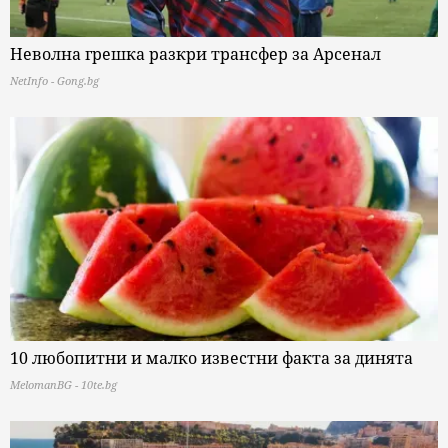
Неволна грешка разкри трансфер за Арсенал
NetInfo - Gong.bg
10 любопитни и малко известни факта за динята
MelomanBG - 10te.bg