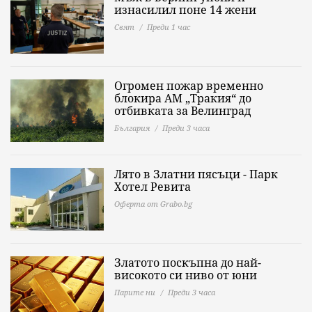
изнасилил поне 14 жени
Свят
Преди 1 час
Огромен пожар временно
блокира АМ „Тракия“ до
отбивката за Велинград
България
Преди 3 часа
Лято в Златни пясъци - Парк
Хотел Ревита
Оферта от Grabo.bg
Златото поскъпна до най-
високото си ниво от юни
Парите ни
Преди 3 часа