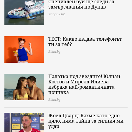
Специален буй ще следи за
замърсявания по Дунав
sinoptik.bg
ТЕСТ: Какво издава телефонът
ти за теб?
Edna.bg
Палатка под звездите! Юлиан
Костов и Мирела Илиева
избраха най-романтичната
почивка
Edna.bg
Жоел Цварц: Бяхме като едно
цяло, няма тайна за силния ми
удар