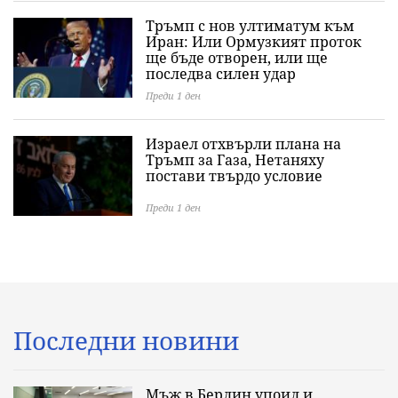
Тръмп с нов ултиматум към
Иран: Или Ормузкият проток
ще бъде отворен, или ще
последва силен удар
Преди 1 ден
Израел отхвърли плана на
Тръмп за Газа, Нетаняху
постави твърдо условие
Преди 1 ден
Последни новини
Мъж в Берлин упоил и