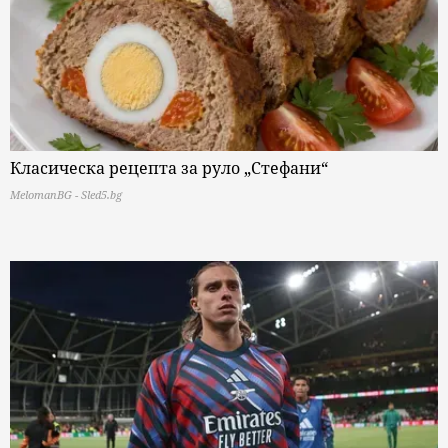
Класическа рецепта за руло „Стефани“
MelomanBG - Sled5.bg