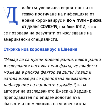
Д
Брус Уилис след
невиждано
от дома им
юбилея ѝ
досега явление
иабетът увеличава вероятността от
тежко протичане на инфекцията от
новия коронавирус и
до 4 пъти - риска
от дълъг COVID-19
, съобщи ЮПИ, като
се позовава на резултати от изследване на
американски специалисти.
Откриха нов коронавирус в Швеция
"Макар да са нужни повече данни, някои ранни
изследвания насочват към факта, че диабетът
може да е рисков фактор за дълъг Ковид и
затова може да се препоръча внимателно
наблюдение на пациенти с диабет"
, каза
авторът на изследването Джесика Хардинг,
преподавател по епидемиология във
факултета по медицина на университета