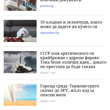
pariteni.bg
10 плодове и зеленчуци, които
може да дадете на кучето си
dogsandcats.bg
СССР осея арктическото си
крайбрежие с ядрени фарове:
Това беше отлична идея... докато
не престана да бъде такава
Преди 1 ден
Гореща сряда: Термометрите
скачат до 38°C, жълт код за
опасни жеги
Преди 1 ден