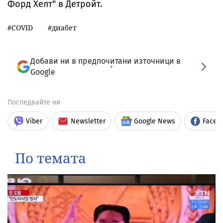
Форд Хелт" в Детройт.
COVID
диабет
Добави ни в предпочитани източници в
Google
Последвайте ни
Viber
Newsletter
Google News
Faceb
По темата