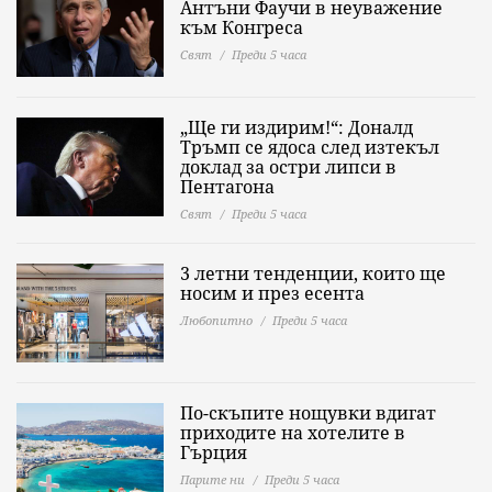
Антъни Фаучи в неуважение
към Конгреса
Свят
Преди 5 часа
„Ще ги издирим!“: Доналд
Тръмп се ядоса след изтекъл
доклад за остри липси в
Пентагона
Свят
Преди 5 часа
3 летни тенденции, които ще
носим и през есента
Любопитно
Преди 5 часа
По-скъпите нощувки вдигат
приходите на хотелите в
Гърция
Парите ни
Преди 5 часа