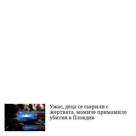
Ужас, деца се гаврили с
жертвата, момиче примамило
убития в Пловдив