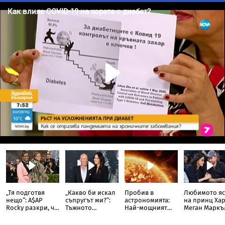
„Тя подготвя
„Какво би искал
Пробив в
Любимото яс
нещо“: A$AP
съпругът ми?“:
астрономията:
на принц Хар
Rocky разкри, че
Тъжното
Най-мощният
Меган Маркъ
Риана записва
признание на
слънчев
разкри
нов албум
съпругата на
телескоп улови
кулинарна т