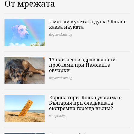
От мрежата
Имат ли кучетата душа? Какво
казва науката
dogsandcats.bg
13 най-чести здравословни
проблеми при Немските
овчарки
dogsandcats.bg
Европа гори. Колко уязвима е
България при следващата
екстремна гореща вълна?
sinoptik.bg