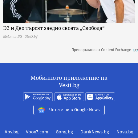
D2 и Део търсят заедно своята „Свобода“
MelomanBG - Sled5.bg
Препоръчано от Content Exchange
Мобилното приложение на
Vesti.bg
Четете ни в Google News
Abv.bg
Vbox7.com
Gong.bg
DarikNews.bg
Nova.bg