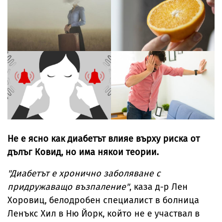
Не е ясно как диабетът влияе върху риска от
дълъг Ковид, но има някои теории.
"Диабетът е хронично заболяване с
придружаващо възпаление"
, каза д-р Лен
Хоровиц, белодробен специалист в болница
Ленъкс Хил в Ню Йорк, който не е участвал в