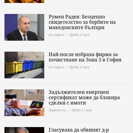
Румен Радев: Безценно
свидетелство за борбите на
македонските българи
България
Преди 4 часа
Най-после избраха фирма за
почистване на Зона 3 в София
България
Преди 4 часа
Задължителен енергиен
сертификат може да блокира
сделки с имоти
Парите ни
Преди 5 часа
Гласуваха да обвинят д-р