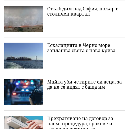
Стълб дим над София, пожар в
столичен квартал
Ескалацията в Черно море
заплашва света с нова криза
Майка уби четирите си деца, за
да не се видят с баща им
Прекратяване на договор за
наем: процедура, срокове и
ключови документи