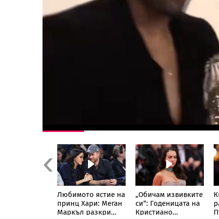
Previous
Стораро:
Любимото ястие на
„Обичам извивките
К
те са си
принц Хари: Меган
си“: Годеницата на
р
, истинската
Маркъл разкри
Кристиано
П