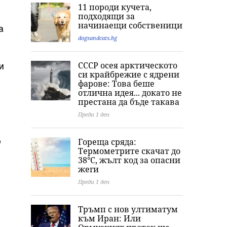
ден“ с исторически
милион долара
болка е друга
11 породи кучета,
дебют от $355
подходящи за
милиона
начинаещи собственици
а
dogsandcats.bg
СССР осея арктическото
и
си крайбрежие с ядрени
фарове: Това беше
отлична идея... докато не
престана да бъде такава
Преди 1 ден
о
Гореща сряда:
Термометрите скачат до
38°C, жълт код за опасни
жеги
Преди 1 ден
Тръмп с нов ултиматум
към Иран: Или