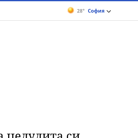
28°
София
а целулита си