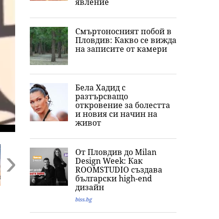
явление
Смъртоносният побой в
Пловдив: Какво се вижда
на записите от камери
Бела Хадид с
разтърсващо
откровение за болестта
и новия си начин на
живот
От Пловдив до Milan
Design Week: Как
ROOMSTUDIO създава
български high-end
Next
дизайн
Боксофис
Проклятието на
Тони Стораро:
biss.bg
феномен:
Дрейк се завърна:
Песните са си
„Спайдър-мен: Нов
Рапърът изгоря с 1
песни, истинск