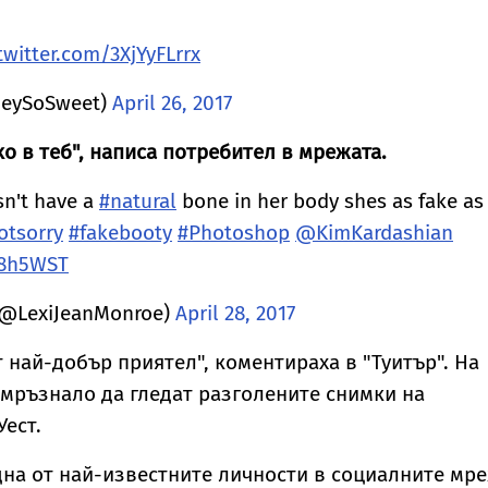
.twitter.com/3XjYyFLrrx
neySoSweet)
April 26, 2017
о в теб", написа потребител в мрежата.
n't have a
#natural
bone in her body shes as fake as
otsorry
#fakebooty
#Photoshop
@KimKardashian
O8h5WST
 (@LexiJeanMonroe)
April 28, 2017
 най-добър приятел", коментираха в "Туитър". На
омръзнало да гледат разголените снимки на
Уест.
на от най-известните личности в социалните мре