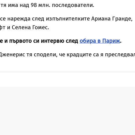
 тя има над 98 млн. последователи.
я се нарежда след изпълнителките Ариана Гранде,
фт и Селена Гомес.
е и първото си интервю след
обира в Париж
.
Дженерис тя сподели, че крадците са я преследва