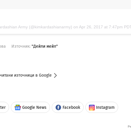
Kardashian Army (@kimkardashianarmy) on
Apr 26, 2017 at 7:47pm PD
ова
Източник:
"Дейли мейл"
читани източници в Google
ter
Google News
Facebook
Instagram