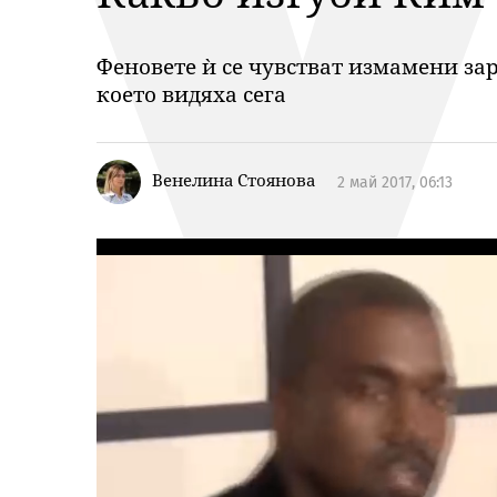
Феновете ѝ се чувстват измамени за
което видяха сега
Венелина Стоянова
2 май 2017, 06:13