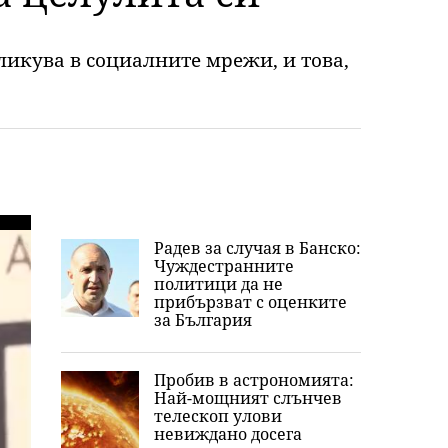
ликува в социалните мрежи, и това,
Радев за случая в Банско:
Чуждестранните
политици да не
прибързват с оценките
за България
Пробив в астрономията:
Най-мощният слънчев
телескоп улови
невиждано досега