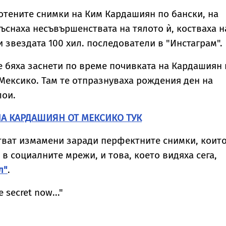
 „гаджето от
нощ на
парашут“ от върха
ормула 1“ Люис
холивудската
на Бруклинския
отените снимки на Ким Кардашиян по бански, на
амилтън
легенда Мерилин
мост
ъснаха несъвършенствата на тялото ѝ, костваха н
Монро
 звездата 100 хил. последователи в "Инстаграм".
 бяха заснети по време почивката на Кардашиян 
Мексико. Там те отпразнуваха рождения ден на
лои.
А КАРДАШИЯН ОТ МЕКСИКО ТУК
тват измамени заради перфектните снимки, коит
в социалните мрежи, и това, което видяха сега,
л"
.
e secret now..."