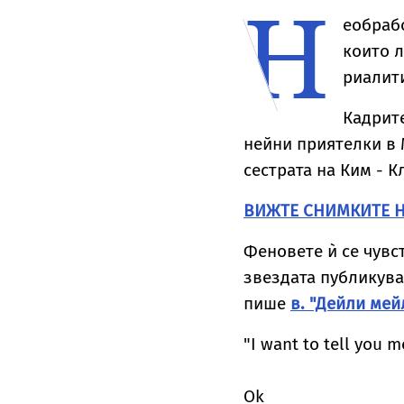
Н
 е друга
кулинарна тайна от
Роналдо отвърна
с
дома им
на критиките към
Ф
еобраб
тялото ѝ
Х
които л
риалити
Кадрите
нейни приятелки в 
сестрата на Ким - К
ВИЖТЕ СНИМКИТЕ Н
Феновете ѝ се чувс
звездата публикува 
пише
в. "Дейли мей
"I want to tell you m
Ok