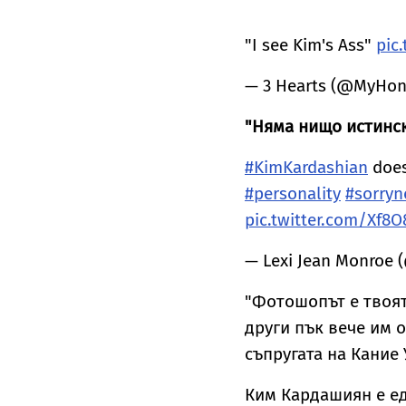
"I see Kim's Ass"
pic
— 3 Hearts (@MyHo
"Няма нищо истинск
#KimKardashian
does
#personality
#sorryn
pic.twitter.com/Xf8
— Lexi Jean Monroe
"Фотошопът е твоят
други пък вече им 
съпругата на Кание 
Ким Кардашиян е ед