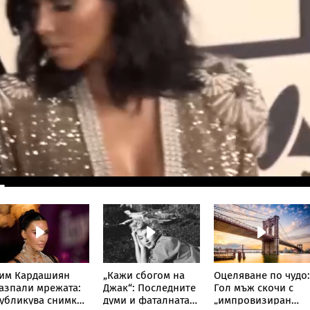
им Кардашиян
„Кажи сбогом на
Оцеляване по чудо:
азпали мрежата:
Джак“: Последните
Гол мъж скочи с
убликува снимка
думи и фаталната
„импровизиран