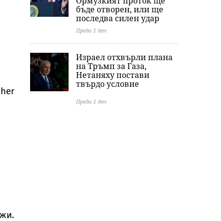
Ормузкият проток ще
бъде отворен, или ще
последва силен удар
Преди 1 ден
Израел отхвърли плана
на Тръмп за Газа,
Нетаняху постави
твърдо условие
 her
Преди 1 ден
жи.