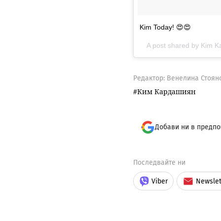
Kim Today! 😍😍
A post shared by Kim 
Редактор: Венелина Стоян
Ким Кардашиян
Добави ни в предпо
Последвайте ни
Viber
Newslet