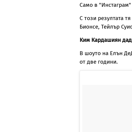
Само в "Инстаграм"
С този резултата т
Бионсе, Тейлър Суи
Ким Кардашиян дад
В шоуто на Елън Де
от две години.