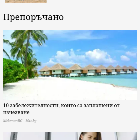
Препоръчано
10 забележителности, които са заплашени от
изчезване
MelomanBG - 10te.bg