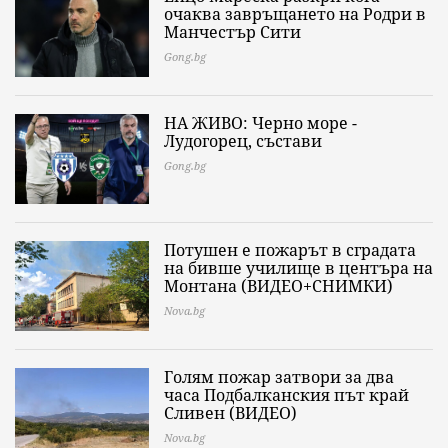
очаква завръщането на Родри в
Манчестър Сити
Gong.bg
НА ЖИВО: Черно море -
Лудогорец, състави
Gong.bg
Потушен е пожарът в сградата
на бивше училище в центъра на
Монтана (ВИДЕО+СНИМКИ)
Nova.bg
Голям пожар затвори за два
часа Подбалканския път край
Сливен (ВИДЕО)
Nova.bg