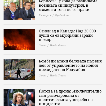
Борисов: Трябва да развиваме
военната си индустрия, в
момента това не се прави
България
Преди 6 часа
Огнен ад в Канада: Над 20 000
души са евакуирани заради
пожар
Свят
Преди 6 часа
Бомбени атаки белязаха първия
ден от управлението на новия
президент на Колумбия
Свят
Преди 7 часа
Йотова за дрона: Изключително
съм разочарована от
политическата употреба на
инцидента