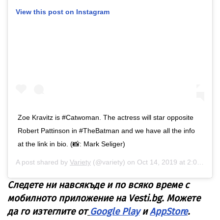
View this post on Instagram
Zoe Kravitz is #Catwoman. The actress will star opposite
Robert Pattinson in #TheBatman and we have all the info
at the link in bio. (📸: Mark Seliger)
A post shared by
Variety
(@variety) on
Oct 14, 2019 at 2:09pm PDT
Следете ни навсякъде и по всяко време с
мобилното приложение на Vesti.bg. Можете
да го изтеглите от
Google Play
и
AppStore
.