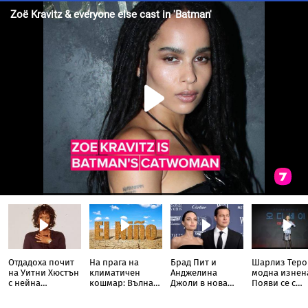
Отдадоха почит
На прага на
Брад Пит и
Шарлиз Теро
на Уитни Хюстън
климатичен
Анджелина
модна изнен
с нейна
кошмар: Вълна
Джоли в нова
Появи се с
собствена кукла
от Ел Ниньо
ожесточена
прозрачна п
Барби
изтласква
съдебна битка
тип „дъждоб