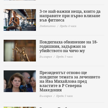
3-те най-важни неща, които да
направите при първо влизане
във фитнеса
Любопитно
Преди 4 часа
Повдигнаха обвинение на 18-
годишния, задържан за
убийството на чичо му
България
Преди 5 часа
Президентът отново ще
повдигне темата за лечението
на Ива Михайлова пред
властите в Р Северна
Македония
България
Преди 5 часа