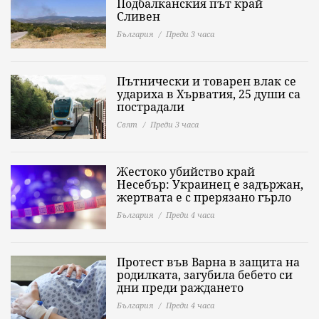
Подбалканския път край
Сливен
България
Преди 3 часа
Пътнически и товарен влак се
удариха в Хърватия, 25 души са
пострадали
Свят
Преди 3 часа
Жестоко убийство край
Несебър: Украинец е задържан,
жертвата е с прерязано гърло
България
Преди 4 часа
Протест във Варна в защита на
родилката, загубила бебето си
дни преди раждането
България
Преди 4 часа