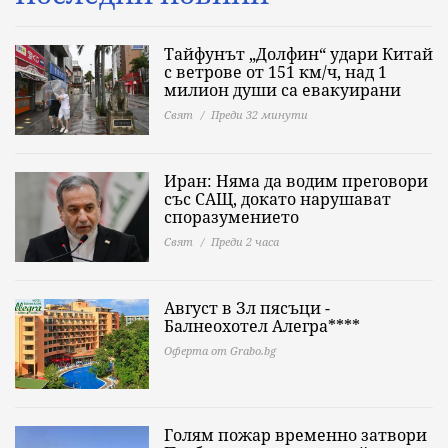
Тайфунът „Долфин“ удари Китай
с ветрове от 151 км/ч, над 1
милион души са евакуирани
Свят
Преди 32 минути
Иран: Няма да водим преговори
със САЩ, докато нарушават
споразумението
Свят
Преди 2 часа
Август в Зл пясъци -
Балнеохотел Алегра****
Оферта от Grabo.bg
Голям пожар временно затвори