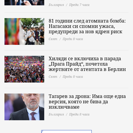
България
Преди 7 часа
81 години след атомната бомба:
Нагасаки си спомни ужаса,
предупреди за нов ядрен риск
Свят
Преди 8 часа
Хиляди се включиха в парада
„Прага Прайд“, почетоха
жертвите от атентата в Берлин
Свят
Преди 8 часа
Тагарев за дрона: Има още една
версия, която не бива да
изключваме
България
Преди 8 часа