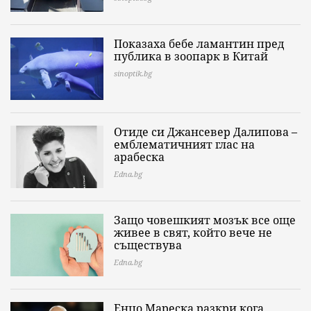
Показаха бебе ламантин пред
публика в зоопарк в Китай
sinoptik.bg
Отиде си Джансевер Далипова –
емблематичният глас на
арабеска
Edna.bg
Защо човешкият мозък все още
живее в свят, който вече не
съществува
Edna.bg
Енцо Мареска разкри кога