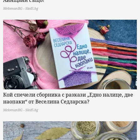
MelomanBG - Sled5.bg
Кой спечели сборника с разкази „Едно налице, две
наопаки“ от Веселина Седларска?
MelomanBG - Sled5.bg