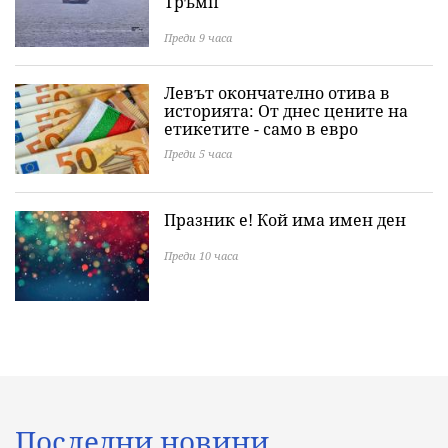
Тръмп
Преди 9 часа
Левът окончателно отива в
историята: Oт днес цените на
етикетите - само в евро
Преди 5 часа
Празник е! Кой има имен ден
Преди 10 часа
Последни новини