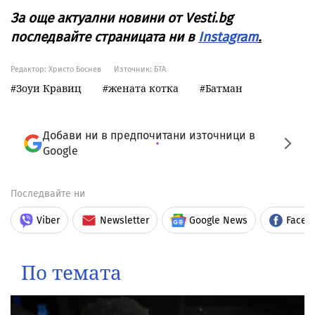
За още актуални новини от Vesti.bg
последвайте страницата ни в
Instagram
.
Редактор: Христо Боснев
Източник:
БТА
Зоуи Кравиц
жената котка
Батман
Добави ни в предпочитани източници в
Google
Последвайте ни
Viber
Newsletter
Google News
Faceb
По темата