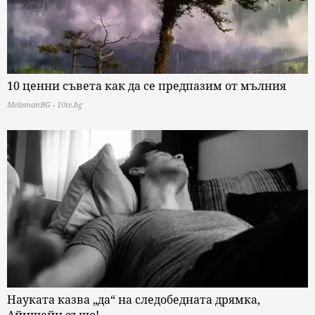
10 ценни съвета как да се предпазим от мълния
MelomanBG - 10te.bg
Науката казва „да“ на следобедната дрямка,
Айнщайн също!