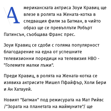
А
температурите
за милиони
до рекордни
мериканската актриса Зоуи Кравиц ще
нива
влезе в ролята на Жената-котка в
следващия филм за Батман, в чийто
образ ще се превъплъти Робърт
Патинсън, съобщава Франс прес.
Зоуи Кравиц се сдоби с голяма популярност
благодарение на една от успешните
телевизионни поредици на телевизия HBO -
"Големите малки лъжи".
Преди Кравиц, в ролята на Жената-котка се
изявиха актрисите Мишел Пфайфър, Холи Бери
и Ан Хатауей.
Новият "Батман" под режисурата на Мат Рийвс
/"Зората на планетата на маймуните"/ ще