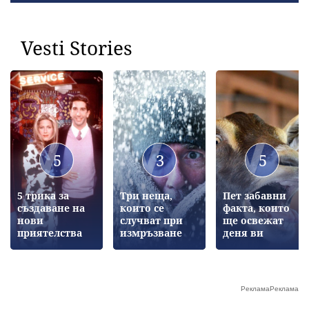
Vesti Stories
5
3
5
5 трика за
Три неща,
Пет забавни
създаване на
които се
факта, които
нови
случват при
ще освежат
приятелства
измръзване
деня ви