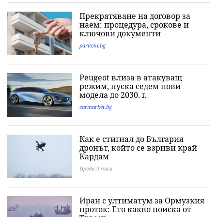
Прекратяване на договор за
наем: процедура, срокове и
ключови документи
pariteni.bg
Peugeot влиза в атакуващ
режим, пуска седем нови
модела до 2030. г.
carmarket.bg
Как е стигнал до България
дронът, който се взриви край
Кардам
Преди 9 часа
Иран с ултиматум за Ормузкия
проток: Ето какво поиска от