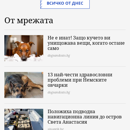
ВСИЧКО ОТ ДНЕС
От мрежата
Не е инат! Защо кучето ви
унищожава вещи, когато остане
само
dogsandcats.bg
13 най-чести здравословни
проблеми при Немските
овчарки
dogsandcats.bg
Положиха подводна
навигационна линия до остров
Света Анастасия
sinoptik.bg