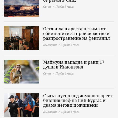
се разби в САЩ
Свят
Преди 5 часа
Оставиха в ареста петима от
обвинените за производство и
разпространение на фентанил
България
Преди 5 часа
Маймуна нападна и рани 17
души в Индонезия
Свят
Преди 6 часа
Съдът пусна под домашен арест
бившия шеф на ВиК-Бургас и
двама негови подчинени
България
Преди 6 часа