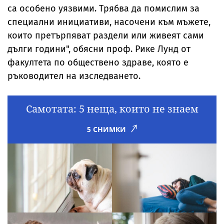
са особено уязвими. Трябва да помислим за
специални инициативи, насочени към мъжете,
които претърпяват раздели или живеят сами
дълги години", обясни проф. Рике Лунд от
факултета по обществено здраве, която е
ръководител на изследването.
Самотата: 5 неща, които не знаем
5 СНИМКИ