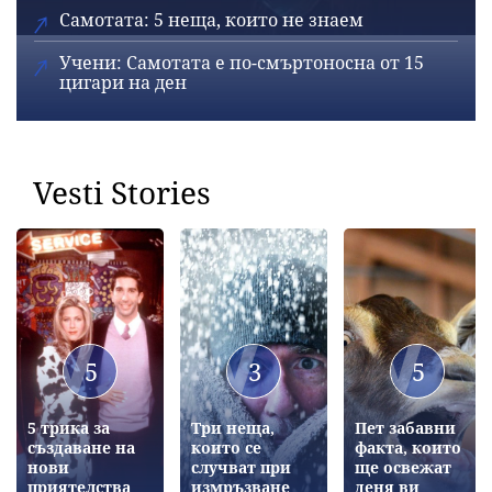
Самотата: 5 неща, които не знаем
Учени: Самотата е по-смъртоносна от 15
цигари на ден
Vesti Stories
5
3
5
5 трика за
Три неща,
Пет забавни
създаване на
които се
факта, които
нови
случват при
ще освежат
приятелства
измръзване
деня ви