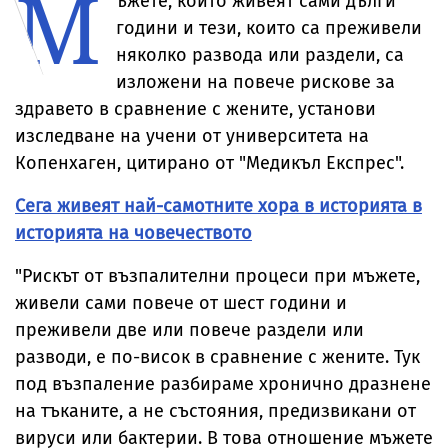
М
ъжете, които живеят сами дълги
години и тези, които са преживели
няколко развода или раздели, са
изложени на повече рискове за
здравето в сравнение с жените, установи
изследване на учени от университета на
Копенхаген, цитирано от "Медикъл Експрес".
Сега живеят най-самотните хора в историята в
историята на човечеството
"Рискът от възпалителни процеси при мъжете,
живели сами повече от шест години и
преживели две или повече раздели или
разводи, е по-висок в сравнение с жените. Тук
под възпаление разбираме хронично дразнене
на тъканите, а не състояния, предизвикани от
вируси или бактерии. В това отношение мъжете