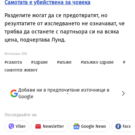
Самотата е убийствена за човека
Разделите могат да се предотвратят, но
резултатите от изследването не означават, че
трябва да останете с партньора си на всяка
цена, подчертава Лунд.
Източник:
БТА
самота
здраве
мъже
мъжко здраве
самотен живот
Добави ни в предпочитани източници в
Google
Последвайте ни
Viber
Newsletter
Google News
Faceb