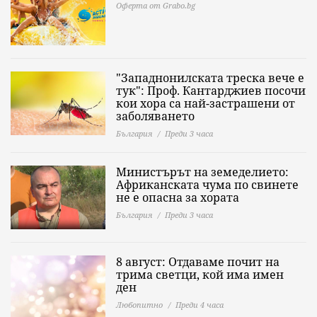
Оферта от Grabo.bg
"Западнонилската треска вече е
тук": Проф. Кантарджиев посочи
кои хора са най-застрашени от
заболяването
България
Преди 3 часа
Министърът на земеделието:
Африканската чума по свинете
не е опасна за хората
България
Преди 3 часа
8 август: Отдаваме почит на
трима светци, кой има имен
ден
Любопитно
Преди 4 часа