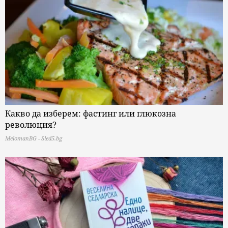
Какво да изберем: фастинг или глюкозна
революция?
MelomanBG - Sled5.bg