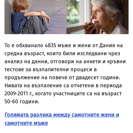
То е обхванало 4835 мъже и жени от Дания на
средна възраст, които били изследвани чрез
анализ на данни, отговори на анкети и кръвни
тестове за възпалителни процеси в
продължение на повече от двадесет години.
Нивата на възпаление са отчетени в периода
2009-2011 г., когато участниците са на възраст
50-60 години.
Голямата разлика между самотните жени и
самотните мъже