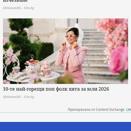
изчезване
MelomanBG - 10te.bg
10-те най-горещи поп фолк хита за юли 2026
MelomanBG - 10te.bg
Препоръчано от Content Exchange