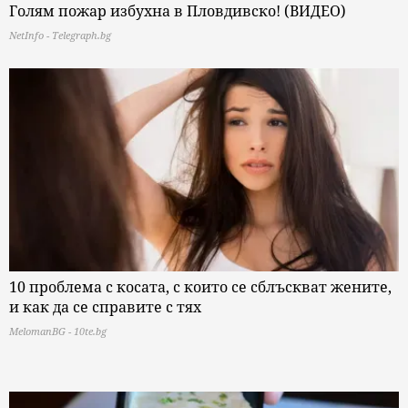
Голям пожар избухна в Пловдивско! (ВИДЕО)
NetInfo - Telegraph.bg
10 проблема с косата, с които се сблъскват жените,
и как да се справите с тях
MelomanBG - 10te.bg