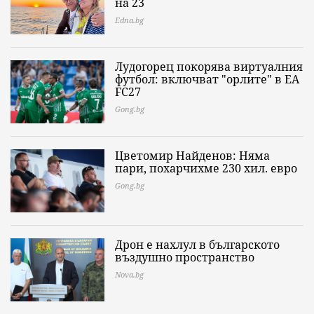
на 23
Edna.bg
Лудогорец покорява виртуалния
футбол: включват "орлите" в EA
FC27
Gong.bg
Цветомир Найденов: Няма
пари, похарчихме 230 хил. евро
Gong.bg
Дрон е нахлул в българското
въздушно пространство
Nova.bg