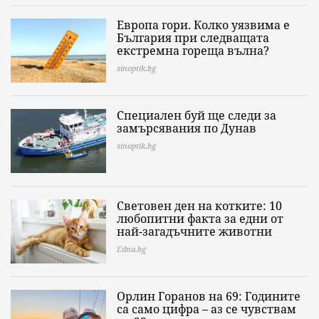
Европа гори. Колко уязвима е
България при следващата
екстремна гореща вълна?
sinoptik.bg
Специален буй ще следи за
замърсявания по Дунав
sinoptik.bg
Световен ден на котките: 10
любопитни факта за едни от
най-загадъчните животни
Edna.bg
Орлин Горанов на 69: Годините
са само цифра – аз се чувствам