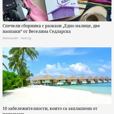
Спечели сборника с разкази „Едно налице, две
наопаки“ от Веселина Седларска
MelomanBG - Sled5.bg
10 забележителности, които са заплашени от