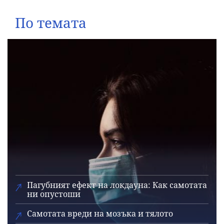
По темата
Пагубният ефект на локдауна: Как самотата
ни опустоши
Самотата вреди на мозъка и тялото