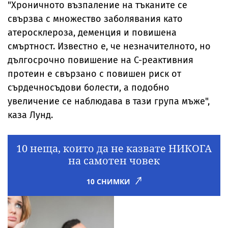
"Хроничното възпаление на тъканите се
свързва с множество заболявания като
атеросклероза, деменция и повишена
смъртност. Известно е, че незначителното, но
дългосрочно повишение на С-реактивния
протеин е свързано с повишен риск от
сърдечносъдови болести, а подобно
увеличение се наблюдава в тази група мъже",
каза Лунд.
10 неща, които да не казвате НИКОГА
на самотен човек
10 СНИМКИ