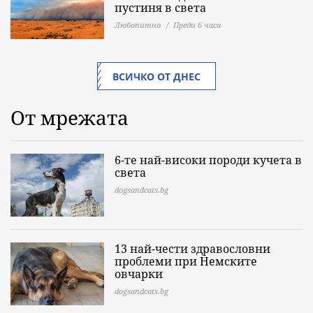
пустиня в света
Любопитно
Преди 6 часа
ВСИЧКО ОТ ДНЕС
От мрежата
6-те най-високи породи кучета в
света
dogsandcats.bg
13 най-чести здравословни
проблеми при Немските
овчарки
dogsandcats.bg