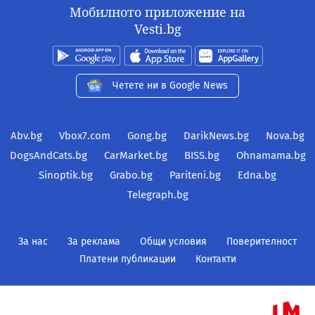
Мобилното приложение на
Vesti.bg
Четете ни в Google News
Abv.bg
Vbox7.com
Gong.bg
DarikNews.bg
Nova.bg
DogsAndCats.bg
CarMarket.bg
BISS.bg
Ohnamama.bg
Sinoptik.bg
Grabo.bg
Pariteni.bg
Edna.bg
Telegraph.bg
За нас
За реклама
Общи условия
Поверителност
Платени публикации
Контакти