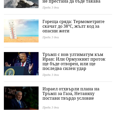
не престана да бъде такава
Преди 3 дни
Гореща сряда: Термометрите
скачат до 38°C, жълт код за
опасни жеги
Преди 3 дни
Тръмп с нов ултиматум към
Иран: Или Ормузкият проток
ще бъде отворен, или ще
последва силен удар
Преди 3 дни
Израел отхвърли плана на
Тръмп за Газа, Нетаняху
постави твърдо условие
Преди 3 дни