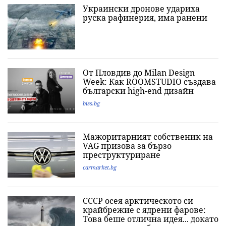
Украински дронове удариха
руска рафинерия, има ранени
От Пловдив до Milan Design
Week: Как ROOMSTUDIO създава
български high-end дизайн
biss.bg
Мажоритарният собственик на
VAG призова за бързо
преструктуриране
carmarket.bg
СССР осея арктическото си
крайбрежие с ядрени фарове:
Това беше отлична идея... докато