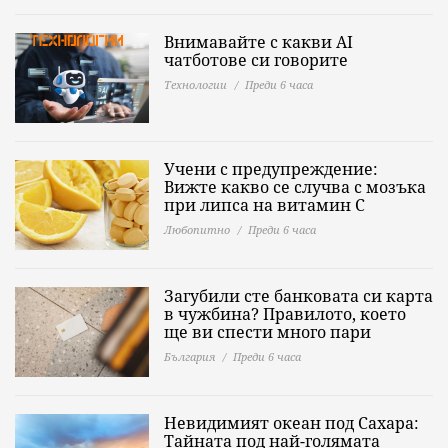
Внимавайте с какви AI
чатботове си говорите
Технологии
Преди 6 часа
Учени с предупреждение:
Вижте какво се случва с мозъка
при липса на витамин C
Любопитно
Преди 6 часа
Загубили сте банковата си карта
в чужбина? Правилото, което
ще ви спести много пари
България
Преди 6 часа
Невидимият океан под Сахара:
Тайната под най-голямата