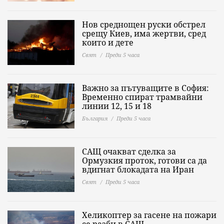
Нов среднощен руски обстрел
срещу Киев, има жертви, сред
които и дете
Свят
Преди 5 часа
Важно за пътуващите в София:
Временно спират трамвайни
линии 12, 15 и 18
България
Преди 5 часа
САЩ очакват сделка за
Ормузкия проток, готови са да
вдигнат блокадата на Иран
Свят
Преди 5 часа
Хеликоптер за гасене на пожари