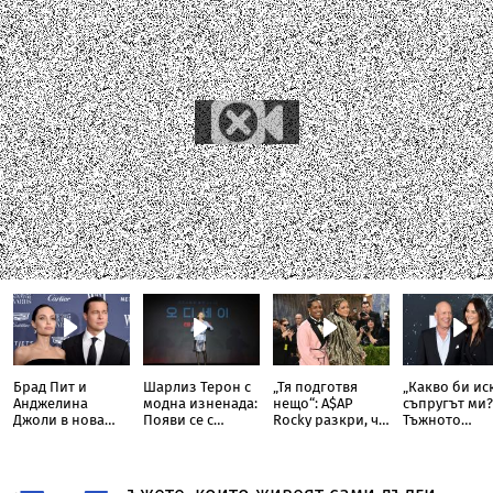
Брад Пит и
Шарлиз Терон с
„Тя подготвя
„Какво би ис
Анджелина
модна изненада:
нещо“: A$AP
съпругът ми?
Джоли в нова
Появи се с
Rocky разкри, че
Тъжното
ожесточена
прозрачна пола
Риана записва
признание н
съдебна битка
тип „дъждобран“
нов албум
съпругата на
за милиони
Брус Уилис с
юбилея ѝ