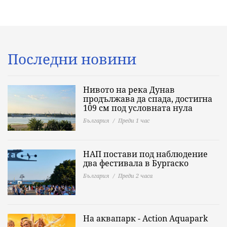
Последни новини
Нивото на река Дунав
продължава да спада, достигна
109 см под условната нула
България
Преди 1 час
НАП постави под наблюдение
два фестивала в Бургаско
България
Преди 2 часа
На аквапарк - Action Aquapark