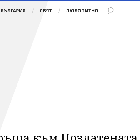
БЪЛГАРИЯ
СВЯТ
ЛЮБОПИТНО
ръща към Позлатената е