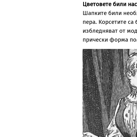
Цветовете били на
Шапките били необх
пера. Корсетите са
избледняват от мод
прически форма по