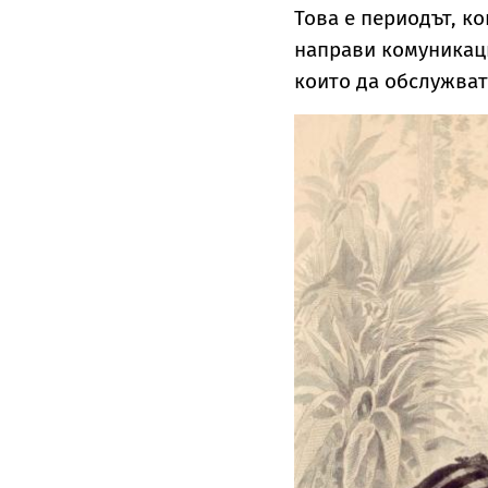
Това е периодът, к
направи комуникаци
които да обслужват