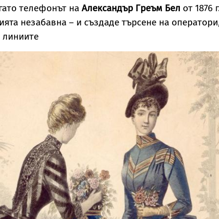
огато телефонът на
Александър Греъм Бел
от 1876 г
ята незабавна – и създаде търсене на оператори
 линиите