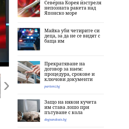
Северна Корея изстреля
непозната ракета над
Японско море
Майка уби четирите си
деца, за да не се видят с
баща им
Прекратяване на
договор за наем:
процедура, срокове и
ключови документи
pariteni.bg
Next
Защо на някои кучета
Ким Кардашиян
„Кажи сбогом на
Оцеляване по 
им става лошо при
разпали мрежата:
Джак“: Последните
Гол мъж скочи
пътуване с кола
Публикува снимка
думи и фаталната
„импровизира
с „гаджето от
нощ на
парашут“ от в
dogsandcats.bg
Формула 1“ Люис
холивудската
на Бруклински