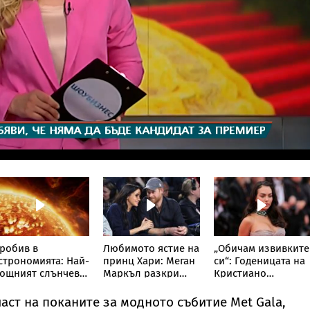
робив в
Любимото ястие на
„Обичам извивките
строномията: Най-
принц Хари: Меган
си“: Годеницата на
ощният слънчев
Маркъл разкри
Кристиано
елескоп улови
кулинарна тайна от
Роналдо отвърна
евиждано досега
дома им
на критиките към
аст на поканите за модното събитие Met Gala,