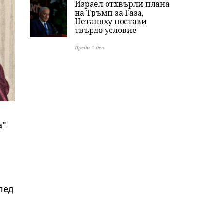
Израел отхвърли плана
на Тръмп за Газа,
Нетаняху постави
твърдо условие
Преди 1 ден
а"
след