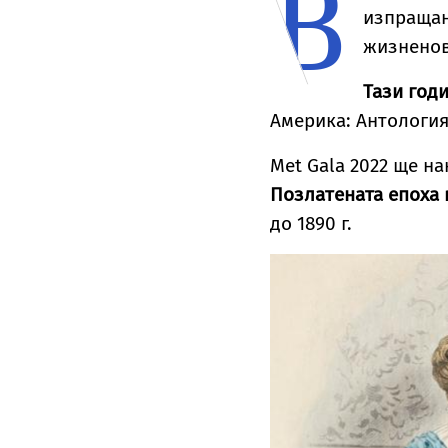
В
Уилис след юбилея
я
изпращан
ѝ
жизненов
Тази годи
Америка: Антология
Met Gala 2022 ще н
Позлатената епоха
до 1890 г.