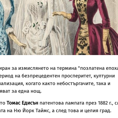
иран за измислянето на термина "позлатена епох
 период на безпрецедентен просперитет, културни
ализация, когато както небостъргачите, така и
яват за една нощ.
ато
Томас Едисън
патентова лампата през 1882 г., 
та на Ню Йорк Таймс, а след това и целия град.