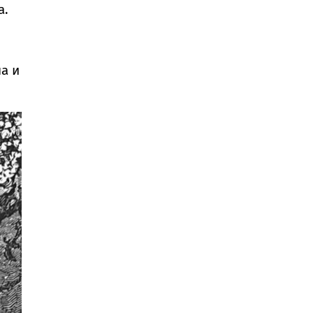
а.
а и