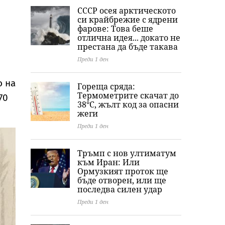
Хамилтън
легенда Мерилин
мост
СССР осея арктическото
Монро
си крайбрежие с ядрени
фарове: Това беше
отлична идея... докато не
престана да бъде такава
Преди 1 ден
о на
Гореща сряда:
Термометрите скачат до
70
38°C, жълт код за опасни
жеги
Преди 1 ден
Тръмп с нов ултиматум
към Иран: Или
Ормузкият проток ще
бъде отворен, или ще
последва силен удар
Преди 1 ден