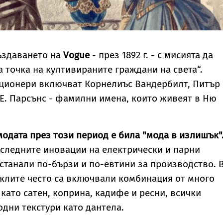
създаването на
Vogue
- през 1892 г. - с мисията да
а точка на култивираните граждани на света“.
ционери включват Корнелиъс Вандербилт, Питър
Е. Парсънс - фамилни имена, които живеят в Ню
одата през този период е била "мода в излишък"
следните иновации на електрически и парни
 станали по-бързи и по-евтини за производство. 
оклите често са включвали комбинация от много
 като сатен, коприна, кадифе и ресни, всички
одни текстури като дантела.