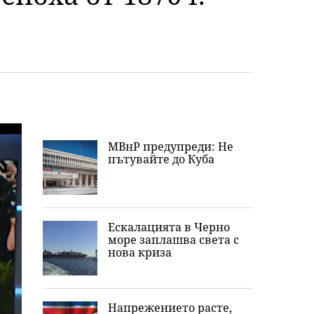
МВнР предупреди: Не
пътувайте до Куба
Ескалацията в Черно
море заплашва света с
нова криза
Напрежението расте,