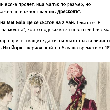
вление
тялото ѝ
и всяка пролет, има малък по размер, но
ажен по важност надпис:
дрескодът
.
на Met Gala ще се състои на 2 май.
Темата е „В
 на модата“, която подсказва за позлатен блясък.
акара присъстващите да се въплътят във величиет
 в Ню Йорк
- период, който обхваща времето от 18