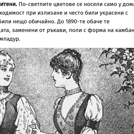
ситени.
По-светлите цветове се носели само у дом
одимост при излизане и често били украсени с
 били нещо обичайно. До 1890-те обаче те
ата, заменени от ръкави, поли с форма на камбан
мпадур.