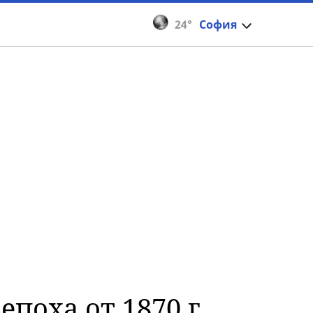
24°
София
поха от 1870 г.