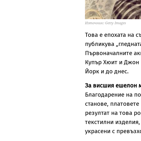
Източник: Getty Images
Това е епохата на 
публикува „гледнат
Първоначалните ак
Купър Хюит и Джон 
Йорк и до днес.
За висшия ешелон м
Благодарение на по
станове, платовете
резултат на това р
текстилни изделия,
украсени с превъзх