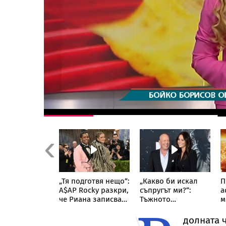
Previous
ване по чудо:
„Тя подготвя нещо“:
„Какво би искал
П
ъж скочи с
A$AP Rocky разкри,
съпругът ми?“:
а
ровизиран
че Риана записва
Тъжното
м
ут“ от върха
нов албум
признание на
т
уклинския
съпругата на Брус
н
долната ч