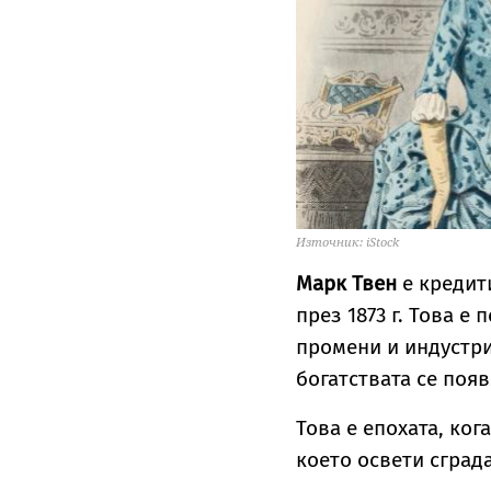
Източник: iStock
Марк Твен
е кредит
през 1873 г. Това е
промени и индустри
богатствата се появ
Това е епохата, ког
което освети сграда