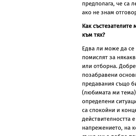
предполага, че са л
ако не знам отгово
Как състезателите 
към тях?
Едва ли може да се 
помислят за някакв
или отборна. Добре
позабравени основн
предавания също би
(любимата ми тема),
определени ситуаци
са спокойни и конц
действителността е
напрежението, на к