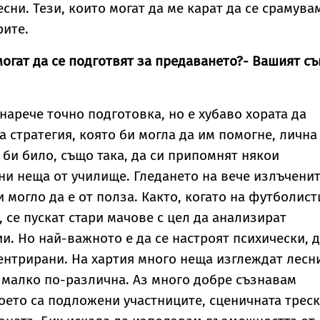
есни. Тези, които могат да ме карат да се срамува
рите.
могат да се подготвят за предаването?- Вашият съ
нарече точно подготовка, но е хубаво хората да
а стратегия, която би могла да им помогне, лична
 би било, също така, да си припомнят някои
и неща от училище. Гледането на вече излъчени
 могло да е от полза. Както, когато на футболист
 се пускат стари мачове с цел да анализират
и. Но най-важното е да се настроят психически, 
ентрирани. На хартия много неща изглеждат лесн
 малко по-различна. Аз много добре съзнавам
оето са подложени участниците, сценичната трес