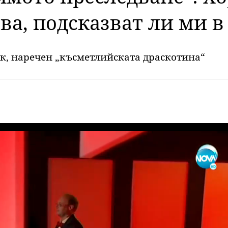
ва, подсказват ли ми в
к, наречен „късметлийската драскотина“