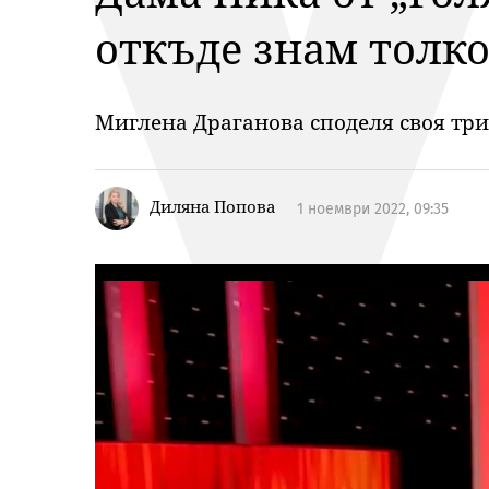
откъде знам толко
Миглена Драганова споделя своя три
Диляна Попова
1 ноември 2022, 09:35