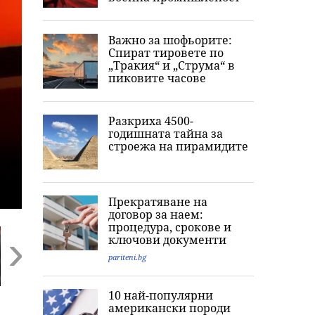
Важно за шофьорите:
Спират тировете по
„Тракия“ и „Струма“ в
пиковите часове
Разкриха 4500-
годишната тайна за
строежа на пирамидите
Прекратяване на
договор за наем:
процедура, срокове и
ключови документи
pariteni.bg
Next
10 най-популярни
Ким Кардашиян
„Кажи сбогом на
Оцеляване по 
американски породи
разпали мрежата:
Джак“: Последните
Гол мъж скочи