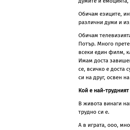
думите и емоцията, 
Обичам езиците, ин
различни думи и из
Обичам телевизията
Потър. Много прете
всеки един филм, ка
Имам доста завишен
се, всичко е доста 
си на друг, освен н
Кой е най-трудният 
В живота винаги на
трудно си е.
А в играта, ооо, мн