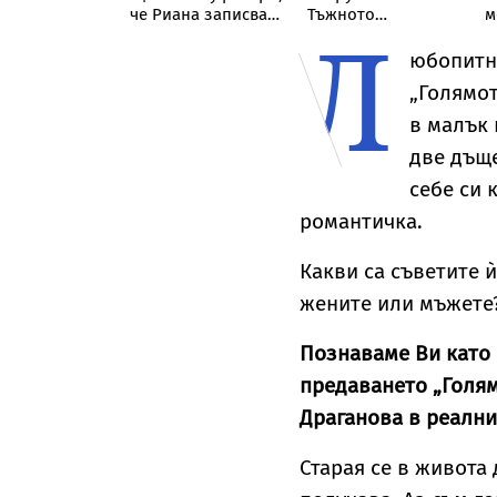
ровизиран
че Риана записва
Тъжното
м
Л
ут“ от върха
нов албум
признание на
т
уклинския
съпругата на Брус
н
юбопитно
Уилис след юбилея
я
„Голямо
ѝ
в малък 
две дъще
себе си 
романтичка.
Какви са съветите 
жените или мъжете?
Познаваме Ви като 
предаването „Голям
Драганова в реални
Старая се в живота 