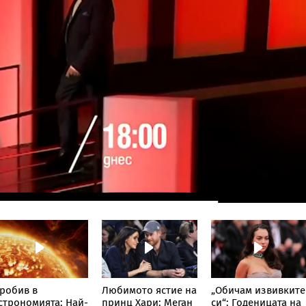
робив в
Любимото ястие на
„Обичам извивките
строномията: Най-
принц Хари: Меган
си“: Годеницата на