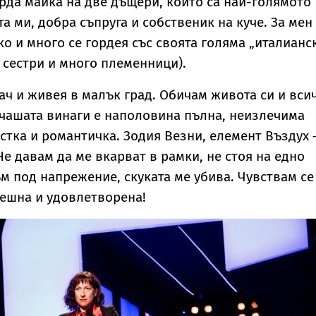
орда майка на две дъщери, които са най-голямото
а ми, добра съпруга и собственик на куче. За мен
ко и много се гордея със своята голяма „италианс
сестри и много племенници).
ач и живея в малък град. Обичам живота си и вси
н чашата винаги е наполовина пълна, неизлечима
стка и романтичка. Зодия Везни, елемент Въздух 
Не давам да ме вкарват в рамки, не стоя на едно
ъм под напрежение, скуката ме убива. Чувствам се
пешна и удовлетворена!