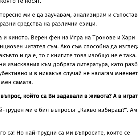
която те носят.
тересно ми е да заучавам, анализирам и съпоста
разни средства на различни езици.
 и киното. Верен фен на Игра на Тронове и Хари
нциозен читател съм. Ако съм способна да изгле
къвто и да е, то с книгите това изобщо не е така.
и изисквания към добрата литература, като раз
субективно и в никакъв случай не налагам мнение
а мен самата.
въпрос, който са Ви задавали в живота? А в играт
й-труден ми е бил въпросът „Какво избираш?“. Ам
ого са! Но най-трудни са ми въпросите, които се