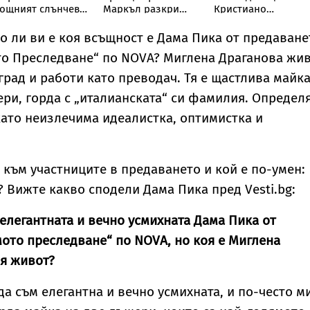
ощният слънчев
Маркъл разкри
Кристиано
елескоп улови
кулинарна тайна от
Роналдо отвърна
евиждано досега
дома им
на критиките към
 ли ви е коя всъщност е Дама Пика от предаване
вление
тялото ѝ
то Преследване“ по NOVA? Миглена Драганова жи
град и работи като преводач. Тя е щастлива майка
ри, горда с „италианската“ си фамилия. Определ
като неизлечима идеалистка, оптимистка и
ѝ към участниците в предаването и кой е по-умен:
 Вижте какво сподели Дама Пика пред Vesti.bg:
елегантната и вечно усмихната Дама Пика от
ото преследване“ по NOVA, но коя е Миглена
я живот?
да съм елегантна и вечно усмихната, и по-често м