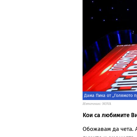
Дама Пика от „Голямото 
Източник: NOVA
Кои са любимите Ви
Обожавам да чета. 