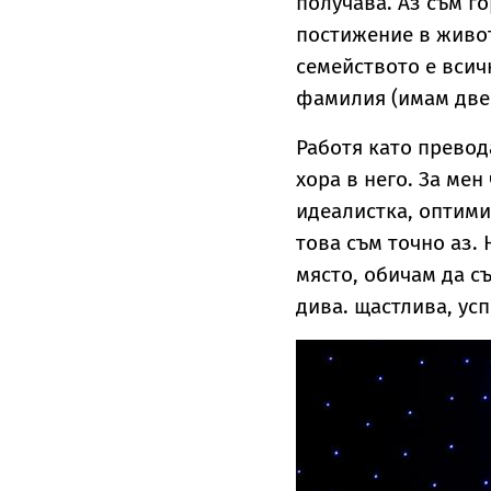
получава. Аз съм г
постижение в живот
семейството е всич
фамилия (имам две 
Работя като превод
хора в него. За ме
идеалистка, оптими
това съм точно аз. 
място, обичам да с
дива. щастлива, ус