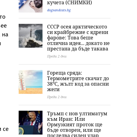
кучета (СНИМКИ)
Публикува снимка
думи и фаталната
„импровизира
с „гаджето от
нощ на
парашут“ от в
dogsandcats.bg
Формула 1“ Люис
холивудската
на Бруклински
то
Хамилтън
легенда Мерилин
мост
вее
СССР осея арктическото
Монро
си крайбрежие с ядрени
 на
фарове: Това беше
отлична идея... докато не
я
престана да бъде такава
Преди 2 дни
Гореща сряда:
Термометрите скачат до
38°C, жълт код за опасни
жеги
Преди 2 дни
Тръмп с нов ултиматум
към Иран: Или
Ормузкият проток ще
и се
бъде отворен, или ще
последва силен удар