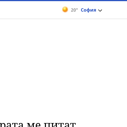
20°
София
рата ме питат