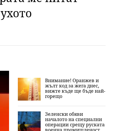
 ухото
Внимание! Оранжев и
жълт код за жега днес,
вижте къде ще бъде най-
горещо
Зеленски обяви
началото на специални
операции срещу руската
военна промишленост