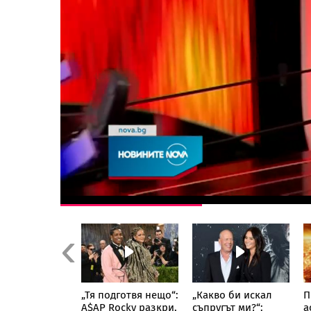
Previous
ване по чудо:
„Тя подготвя нещо“:
„Какво би искал
П
ъж скочи с
A$AP Rocky разкри,
съпругът ми?“:
а