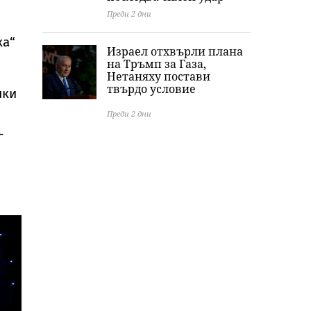
Преди 2 дни
ка“
Израел отхвърли плана
на Тръмп за Газа,
Нетаняху постави
твърдо условие
чки
Преди 2 дни
–