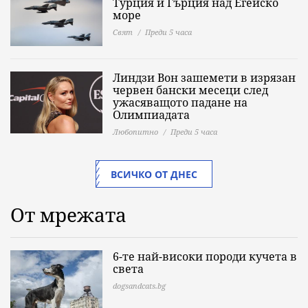
Турция и Гърция над Егейско
море
Свят
Преди 5 часа
Линдзи Вон зашемети в изрязан
червен бански месеци след
ужасяващото падане на
Олимпиадата
Любопитно
Преди 5 часа
ВСИЧКО ОТ ДНЕС
От мрежата
6-те най-високи породи кучета в
света
dogsandcats.bg