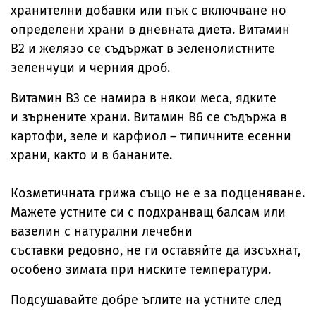
хранителни добавки или пък с включване но
определени храни в дневната диета. Витамин
B2 и желязо се съдържат в зеленолистните
зеленчуци и черния дроб.
Витамин B3 се намира в някои меса, ядките
и зърнените храни. Витамин B6 се съдържа в
картофи, зеле и карфиол – типичните есенни
храни, както и в бананите.
Козметичната грижа също не е за подценяване.
Мажете устните си с подхранващ балсам или
вазелин с натурални лечебни
съставки редовно, не ги оставяйте да изсъхнат,
особено зимата при ниските температури.
Подсушавайте добре ъглите на устните след