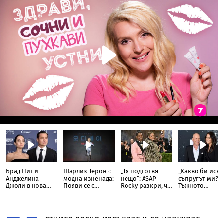
Брад Пит и
Шарлиз Терон с
„Тя подготвя
„Какво би ис
Анджелина
модна изненада:
нещо“: A$AP
съпругът ми?
Джоли в нова
Появи се с
Rocky разкри, че
Тъжното
ожесточена
прозрачна пола
Риана записва
признание н
съдебна битка
тип „дъждобран“
нов албум
съпругата на
за милиони
Брус Уилис с
юбилея ѝ