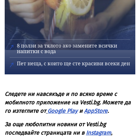
8 ползи за тялото ако замените всички
напитки с вода
Пет неща, с които ще сте красиви всеки ден
Следете ни навсякъде и по всяко време с
мобилното приложение на Vesti.bg. Можете да
го изтеглите от
Google Play
и
AppStore
.
За още любопитни новини от Vesti.bg
последвайте страницата ни в
Instagram
.