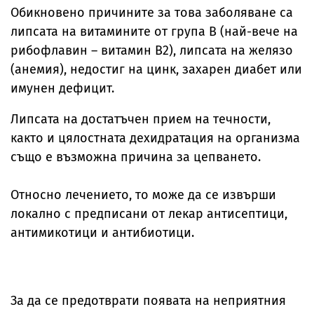
Обикновено причините за това заболяване са
липсата на витамините от група B (най-вече на
рибофлавин – витамин B2), липсата на желязо
(анемия), недостиг на цинк, захарен диабет или
имунен дефицит.
Липсата на достатъчен прием на течности,
както и цялостната дехидратация на организма
също е възможна причина за цепването.
Относно лечението, то може да се извърши
локално с предписани от лекар антисептици,
антимикотици и антибиотици.
За да се предотврати появата на неприятния