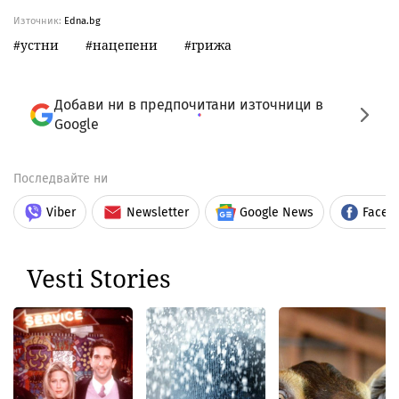
Източник:
Edna.bg
устни
нацепени
грижа
Добави ни в предпочитани източници в
Google
Последвайте ни
Viber
Newsletter
Google News
Faceb
Vesti Stories