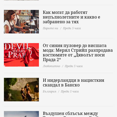
Как могат да работят
непълнолетните и какво е
забранено за тях
Парите ни
Преди 5 часа
От синия пуловер до висшата
мода: Мерил Стрийп разпродава
костюмите от „Дяволът носи
Прада 2“
Любопитно
Преди 5 часа
И нидерландци в нацисткия
скандал в Банско
България
Преди 5 часа
Въздушен сблъсък между