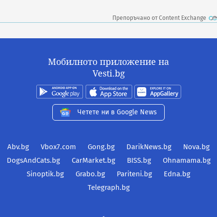
Препоръчано от Content Exchange
Мобилното приложение на
Vesti.bg
Четете ни в Google News
Abv.bg
Vbox7.com
Gong.bg
DarikNews.bg
Nova.bg
DogsAndCats.bg
CarMarket.bg
BISS.bg
Ohnamama.bg
Sinoptik.bg
Grabo.bg
Pariteni.bg
Edna.bg
Telegraph.bg