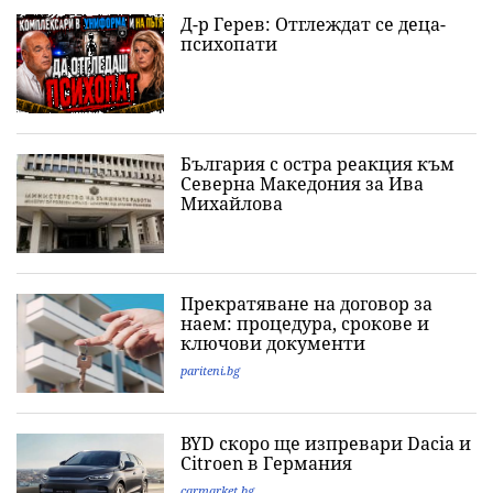
Д-р Герев: Отглеждат се деца-
психопати
България с остра реакция към
Северна Македония за Ива
Михайлова
Прекратяване на договор за
наем: процедура, срокове и
ключови документи
pariteni.bg
BYD скоро ще изпревари Dacia и
Citroеn в Германия
carmarket.bg