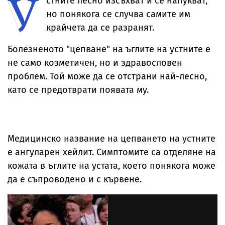
У
стните лесно изсъхват и се напукват,
но понякога се случва самите им
крайчета да се разранят.
Болезненото "цепване" на ъглите на устните е
не само козметичен, но и здравословен
проблем. Той може да се отстрани най-лесно,
като се предотврати появата му.
Медицинско название на цепването на устните
е ангуларен хейлит. Симптомите са отделяне на
кожата в ъглите на устата, което понякога може
да е съпроводено и с кървене.