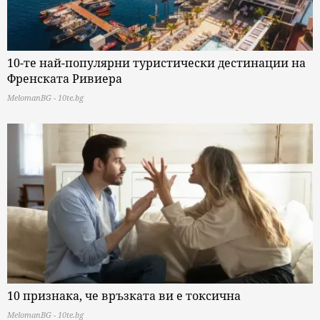
10-те най-популярни туристически дестинации на
Френската Ривиера
MelomanBG - 10te.bg
10 признака, че връзката ви е токсична
MelomanBG - 10te.bg