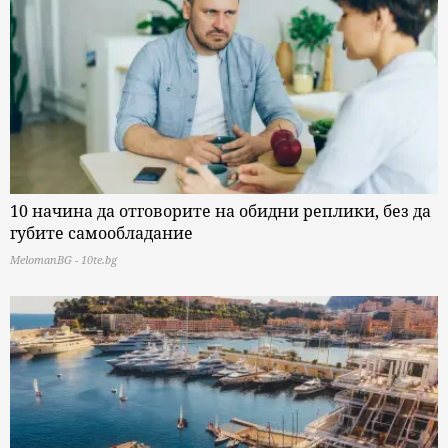
10 начина да отговорите на обидни реплики, без да
губите самообладание
MelomanBG - 10te.bg