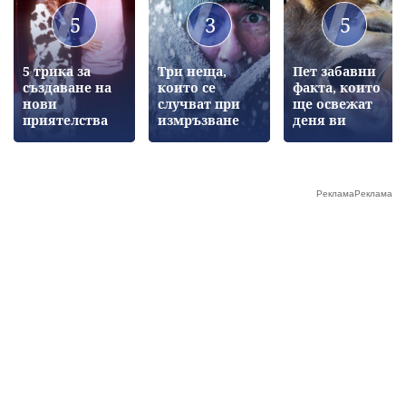
5
3
5
5 трика за
Три неща,
Пет забавни
създаване на
които се
факта, които
нови
случват при
ще освежат
приятелства
измръзване
деня ви