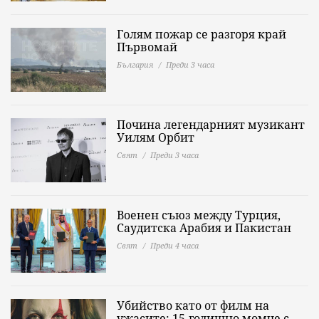
Голям пожар се разгоря край
Първомай
България
Преди 3 часа
Почина легендарният музикант
Уилям Орбит
Свят
Преди 3 часа
Военен съюз между Турция,
Саудитска Арабия и Пакистан
Свят
Преди 4 часа
Убийство като от филм на
ужасите: 15-годишно момче с