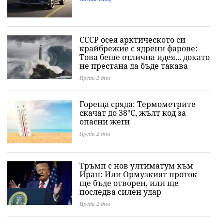
СССР осея арктическото си
крайбрежие с ядрени фарове:
Това беше отлична идея... докато
не престана да бъде такава
Преди 2 дни
Гореща сряда: Термометрите
скачат до 38°C, жълт код за
опасни жеги
Преди 2 дни
Тръмп с нов ултиматум към
Иран: Или Ормузкият проток
ще бъде отворен, или ще
последва силен удар
Преди 2 дни