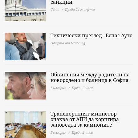
санкции
Свят
Преди 24 минути
Технически преглед - Еспас Ауто
Оферта от Grabo.bg
Обвинения между родители на
новородено и болница в София
България
Преди 2 часа
Транспортният министър
очаква от АПИ да коригира
заповедта за камионите
България
Преди 2 часа