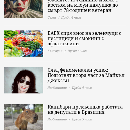
костюм на клоун намушка до
смърт 78-годишен ветеран
Свят
Преди 4 часа
БАБХ спря внос на зеленчуци с
пестициди и смокини с
афлатоксини
България
Преди 4 часа
След феноменален успех:
Подготвят втора част за Майкъл
Джексън
Любопитно
Преди 4 часа
Капибари прекъснаха работата
на депутати в Бразилия
Любопитно
Преди 5 часа