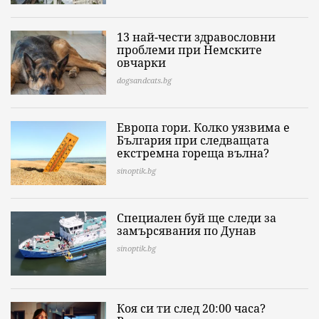
13 най-чести здравословни
проблеми при Немските
овчарки
dogsandcats.bg
Европа гори. Колко уязвима е
България при следващата
екстремна гореща вълна?
sinoptik.bg
Специален буй ще следи за
замърсявания по Дунав
sinoptik.bg
Коя си ти след 20:00 часа?