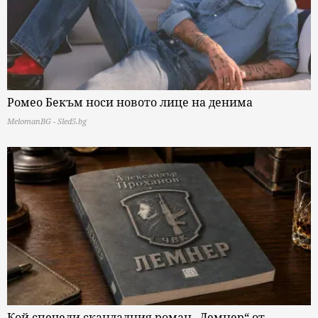
Ромео Бекъм носи новото лице на денима
MelomanBG - Sled5.bg
Кой спечели скандалния роман „Лемнер“ от