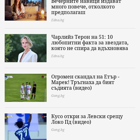
Вечерните навици издават
много повече, отколкото
предполагаш
Edna.bg
Чарлийз Терон на 51: 10
любопитни факта за звездата,
която не спира да вдъхновява
Edna.bg
Огромен скандал на Етър -
Марек! Тръгнаха да бият
съдията (видео)
Gong.bg
Кусо откри за Левски срещу
Локо Пд (видео)
Gong.bg