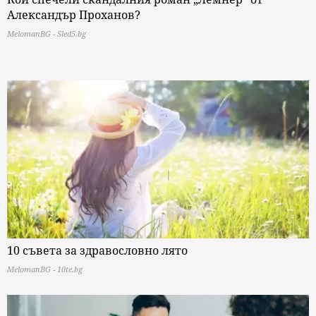
Александър Проханов?
MelomanBG - Sled5.bg
10 съвета за здравословно лято
MelomanBG - 10te.bg