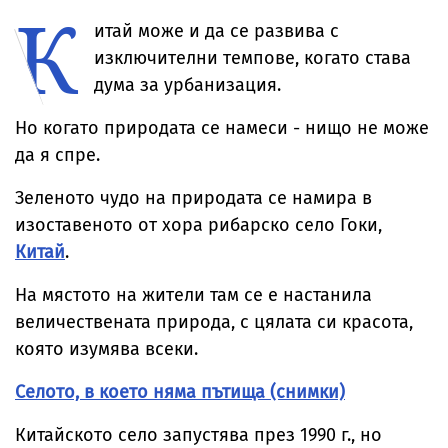
К
температурите
за милиони
до рекордни
итай може и да се развива с
нива
изключителни темпове, когато става
дума за урбанизация.
Но когато природата се намеси - нищо не може
да я спре.
Зеленото чудо на природата се намира в
изоставеното от хора рибарско село Гоки,
Китай
.
На мястото на жители там се е настанила
величествената природа, с цялата си красота,
която изумява всеки.
Селото, в което няма пътища (снимки)
Китайското село запустява през 1990 г., но