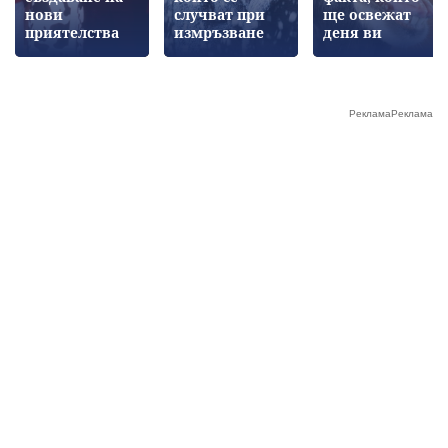
нови
случват при
ще освежат
приятелства
измръзване
деня ви