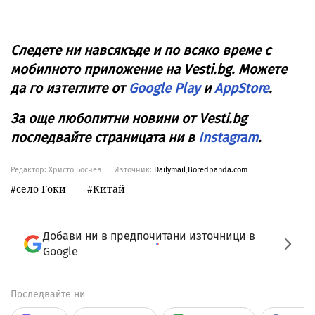
Следете ни навсякъде и по всяко време с
мобилното приложение на Vesti.bg. Можете
да го изтеглите от
Google Play
и
AppStore
.
За още любопитни новини от Vesti.bg
последвайте страницата ни в
Instagram
.
Редактор: Христо Боснев
Източник:
Dailymail
,
Boredpanda.com
село Гоки
Китай
Добави ни в предпочитани източници в
Google
Последвайте ни