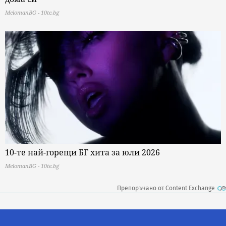
MelomanBG - 10te.bg
10-те най-горещи БГ хита за юли 2026
MelomanBG - 10te.bg
Препоръчано от Content Exchange