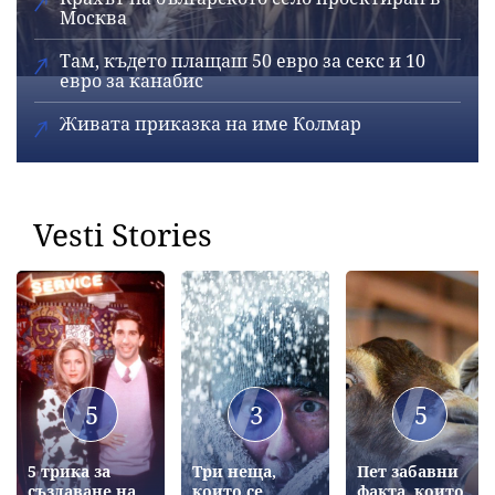
Москва
Там, където плащаш 50 евро за секс и 10
евро за канабис
Живата приказка на име Колмар
Vesti Stories
5
3
5
5 трика за
Три неща,
Пет забавни
създаване на
които се
факта, които