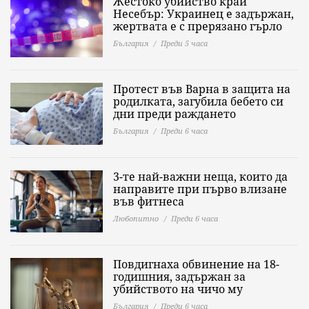
Жестоко убийство край
Несебър: Украинец е задържан,
жертвата е с прерязано гърло
България
Преди 5 часа
Протест във Варна в защита на
родилката, загубила бебето си
дни преди раждането
България
Преди 6 часа
3-те най-важни неща, които да
направите при първо влизане
във фитнеса
Любопитно
Преди 6 часа
Повдигнаха обвинение на 18-
годишния, задържан за
убийството на чичо му
България
Преди 6 часа