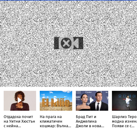
Отдадоха почит
На прага на
Брад Пит и
Шарлиз Теро
на Уитни Хюстън
климатичен
Анджелина
модна изнен
с нейна
кошмар: Вълна
Джоли в нова
Появи се с
собствена кукла
от Ел Ниньо
ожесточена
прозрачна п
Барби
изтласква
съдебна битка
тип „дъждоб