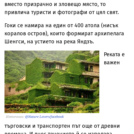
вместо призрачно и зловещо място, то
привлича туристи и фотографи от цял свят.
Гоки се намира на един от 400 атола (нисък
коралов остров), които формират архипелага
Шенгси, на устието на река Яндзъ.
Реката е
важен
Източник:
@Nature Lovers/facebook
търговски и транспортен път още от древни