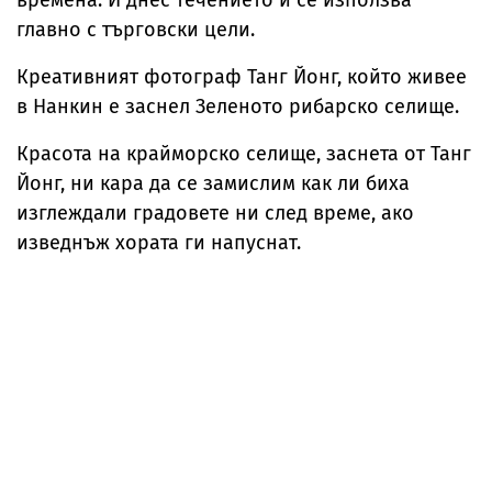
времена. И днес течението й се използва
главно с търговски цели.
Креативният фотограф Танг Йонг, който живее
в Нанкин е заснел Зеленото рибарско селище.
Красота на крайморско селище, заснета от Танг
Йонг, ни кара да се замислим как ли биха
изглеждали градовете ни след време, ако
изведнъж хората ги напуснат.