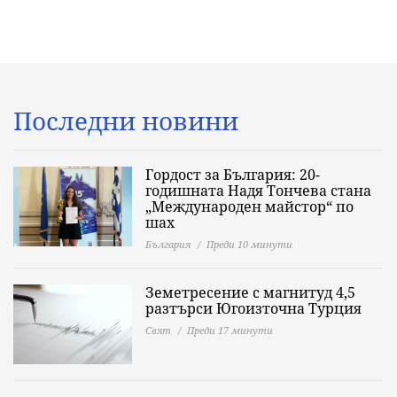
Последни новини
Гордост за България: 20-
годишната Надя Тончева стана
„Международен майстор“ по
шах
България
Преди 10 минути
Земетресение с магнитуд 4,5
разтърси Югоизточна Турция
Свят
Преди 17 минути