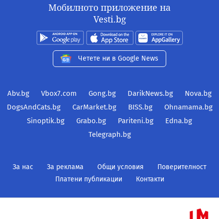
Мобилното приложение на
Vesti.bg
Четете ни в Google News
Abv.bg
Vbox7.com
Gong.bg
DarikNews.bg
Nova.bg
DogsAndCats.bg
CarMarket.bg
BISS.bg
Ohnamama.bg
Sinoptik.bg
Grabo.bg
Pariteni.bg
Edna.bg
Telegraph.bg
За нас
За реклама
Общи условия
Поверителност
Платени публикации
Контакти