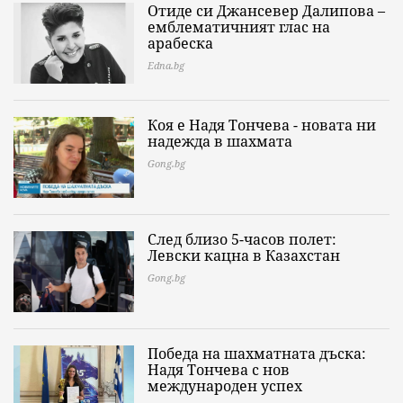
Отиде си Джансевер Далипова –
емблематичният глас на
арабеска
Edna.bg
Коя е Надя Тончева - новата ни
надежда в шахмата
Gong.bg
След близо 5-часов полет:
Левски кацна в Казахстан
Gong.bg
Победа на шахматната дъска:
Надя Тончева с нов
международен успех