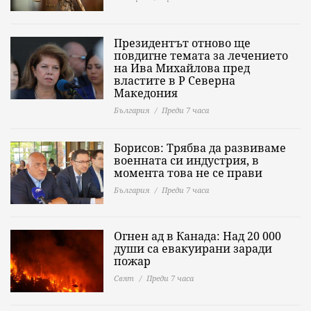
Президентът отново ще
повдигне темата за лечението
на Ива Михайлова пред
властите в Р Северна
Македония
България
Преди 7 часа
Борисов: Трябва да развиваме
военната си индустрия, в
момента това не се прави
България
Преди 7 часа
Огнен ад в Канада: Над 20 000
души са евакуирани заради
пожар
Свят
Преди 7 часа