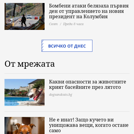
Бомбени атаки белязаха първия
ден от управлението на новия
президент на Колумбия
Свят
Преди 8 часа
ВСИЧКО ОТ ДНЕС
От мрежата
Какви опасности за животните
крият басейните през лятото
dogsandcats.bg
Не е инат! Защо кучето ви
унищожава вещи, когато остане
само