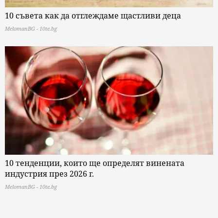
10 съвета как да отглеждаме щастливи деца
MelomanBG - 10te.bg
10 тенденции, които ще определят винената
индустрия през 2026 г.
MelomanBG - 10te.bg