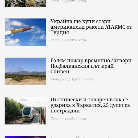
Свят
Преди 3 часа
Украйна ще купи стари
американски ракети АТАКМС от
Турция
Свят
Преди 4 часа
Голям пожар временно затвори
Подбалканския път край
Сливен
България
Преди 5 часа
Пътнически и товарен влак се
удариха в Хърватия, 25 души са
пострадали
Свят
Преди 5 часа