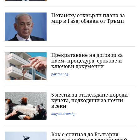
Нетаняху отхвърли плана за
мир в Газа, обявен от Тръмп
Прекратяване на договор за
наем: процедура, срокове и
ключови документи
pariteni.bg
5 лесни за отглеждане породи
кучета, подходящи за почти
всеки
dogsandcats.bg
Как е стигнал до България