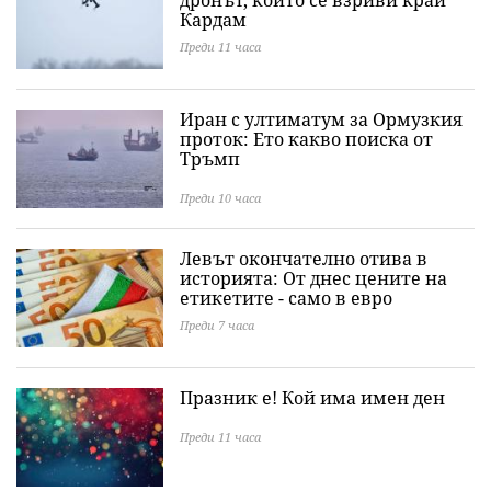
дронът, който се взриви край
Кардам
Преди 11 часа
Иран с ултиматум за Ормузкия
проток: Ето какво поиска от
Тръмп
Преди 10 часа
Левът окончателно отива в
историята: Oт днес цените на
етикетите - само в евро
Преди 7 часа
Празник е! Кой има имен ден
Преди 11 часа