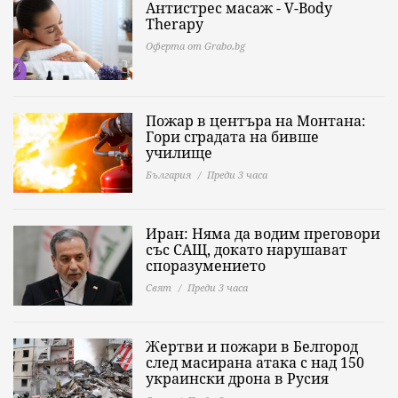
Антистрес масаж - V-Body
Therapy
Оферта от Grabo.bg
Пожар в центъра на Монтана:
Гори сградата на бивше
училище
България
Преди 3 часа
Иран: Няма да водим преговори
със САЩ, докато нарушават
споразумението
Свят
Преди 3 часа
Жертви и пожари в Белгород
след масирана атака с над 150
украински дрона в Русия