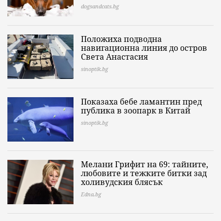
dogsandcats.bg
Положиха подводна
навигационна линия до остров
Света Анастасия
sinoptik.bg
Показаха бебе ламантин пред
публика в зоопарк в Китай
sinoptik.bg
Мелани Грифит на 69: тайните,
любовите и тежките битки зад
холивудския блясък
Edna.bg