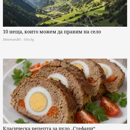
10 неща, които можем да правим на село
MelomanBG - 10te.bg
Класическа рецепта за руло „Стефани“