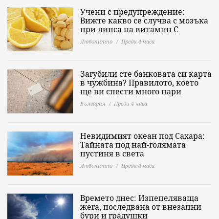
Учени с предупреждение:
Вижте какво се случва с мозъка
при липса на витамин C
Любопитно
Преди 4 часа
Загубили сте банковата си карта
в чужбина? Правилото, което
ще ви спести много пари
България
Преди 4 часа
Невидимият океан под Сахара:
Тайната под най-голямата
пустиня в света
Любопитно
Преди 4 часа
Времето днес: Изпепеляваща
жега, последвана от внезапни
бури и градушки