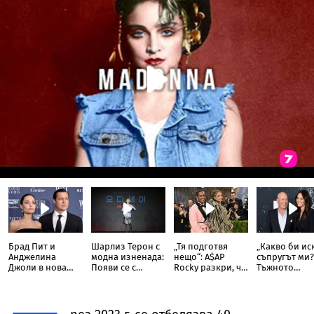
Брад Пит и
Шарлиз Терон с
„Тя подготвя
„Какво би ис
Анджелина
модна изненада:
нещо“: A$AP
съпругът ми?
Джоли в нова
Появи се с
Rocky разкри, че
Тъжното
ожесточена
прозрачна пола
Риана записва
признание н
съдебна битка
тип „дъждобран“
нов албум
съпругата на
за милиони
Брус Уилис с
юбилея ѝ