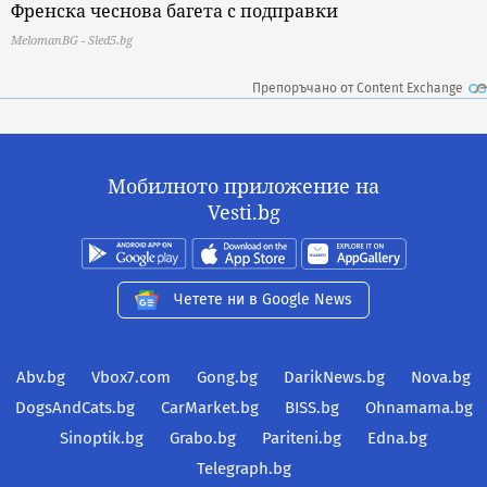
Френска чеснова багета с подправки
MelomanBG - Sled5.bg
Препоръчано от Content Exchange
Мобилното приложение на
Vesti.bg
Четете ни в Google News
Abv.bg
Vbox7.com
Gong.bg
DarikNews.bg
Nova.bg
DogsAndCats.bg
CarMarket.bg
BISS.bg
Ohnamama.bg
Sinoptik.bg
Grabo.bg
Pariteni.bg
Edna.bg
Telegraph.bg