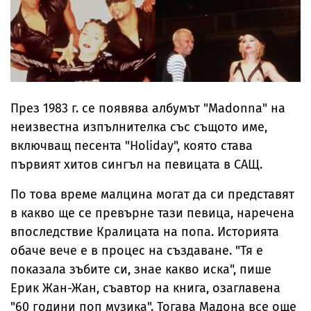
През 1983 г. се появява албумът "Madonna" на
неизвестна изпълнителка със същото име,
включващ песента "Holiday", която става
първият хитов сингъл на певицата в САЩ.
По това време малцина могат да си представят
в какво ще се превърне тази певица, наречена
впоследствие Кралицата на попа. Историята
обаче вече е в процес на създаване. "Тя е
показала зъбите си, знае какво иска", пише
Ерик Жан-Жан, съавтор на книга, озаглавена
"60 години поп музика". Тогава Мадона все още