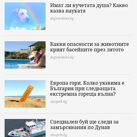
Имат ли кучетата душа? Какво
казва науката
dogsandcats.bg
Какви опасности за животните
крият басейните през лятото
dogsandcats.bg
Европа гори. Колко уязвима е
България при следващата
екстремна гореща вълна?
sinoptik.bg
Специален буй ще следи за
замърсявания по Дунав
sinoptik.bg