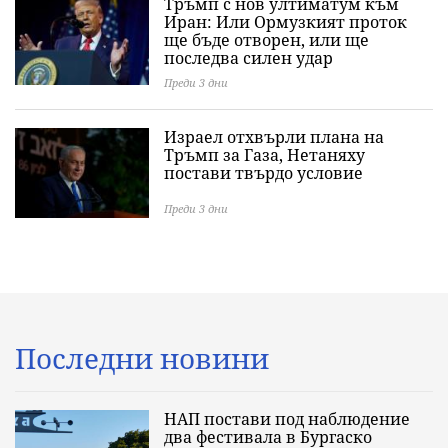
Тръмп с нов ултиматум към
Иран: Или Ормузкият проток
ще бъде отворен, или ще
последва силен удар
Преди 3 дни
Израел отхвърли плана на
Тръмп за Газа, Нетаняху
постави твърдо условие
Преди 3 дни
Последни новини
НАП постави под наблюдение
два фестивала в Бургаско