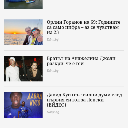
Орлин Горанов на 69: Годините
са само цифра – аз се чувствам
на 23
Edna.bg
Братът на Анджелина Джоли
разкри, че е гей
Edna.bg
Давид Кусо със силни думи след
първия си гол за Левски
(ВИДЕО)
Gong.bg