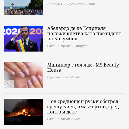
България
Преди 20 минути
Абелардо де ла Есприеля
положи клетва като президент
на Колумбия
Свят
Преди 50 минути
Маникюр с гел лак - МS Beauty
House
Оферта от Grabo.bg
Нов среднощен руски обстрел
срещу Киев, има жертви, сред
които и дете
Свят
Преди 2 часа