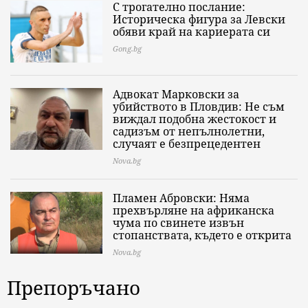
С трогателно послание:
Историческа фигура за Левски
обяви край на кариерата си
Gong.bg
Адвокат Марковски за
убийството в Пловдив: Не съм
виждал подобна жестокост и
садизъм от непълнолетни,
случаят е безпрецедентен
Nova.bg
Пламен Абровски: Няма
прехвърляне на африканска
чума по свинете извън
стопанствата, където е открита
Nova.bg
Препоръчано