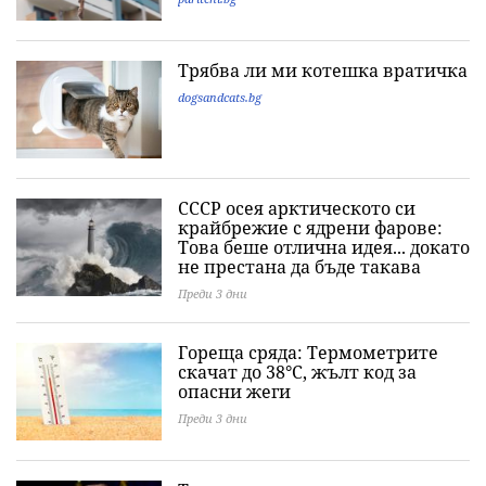
Трябва ли ми котешка вратичка
dogsandcats.bg
СССР осея арктическото си
крайбрежие с ядрени фарове:
Това беше отлична идея... докато
не престана да бъде такава
Преди 3 дни
Гореща сряда: Термометрите
скачат до 38°C, жълт код за
опасни жеги
Преди 3 дни