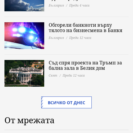
България
Преди 4 часа
Обгорели банкноти върху
тялото на бизнесмена в Банкя
България
Преди 12 часа
Съд спря проекта на Тръмп за
бална зала в Белия дом
Свят
Преди 12 часа
ВСИЧКО ОТ ДНЕС
От мрежата