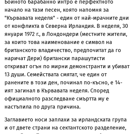
Бойното барабанно интро е перфектното
начало на тази песен, която напомня за
"Кървавата неделя" - един от най-мрачните дни
от конфликта в Северна Ирландия. В неделя, 30
януари 1972 г., в Лондондери (местните жители,
за които това наименование е символ на
британското владичество, предпочитат да го
наричат Дери) британски парашутисти
откриват огън по мирни демонстранти и убиват
13 души. Семействата смятат, че един от
ранените в този ден, починал по-късно, е 14-
ият загинал в Кървавата неделя. Според
официалното разследване смъртта му е
настъпила по друга причина.
Заглавието носи заплахи за ирландската група
и от двете страни на сектантското разделение,