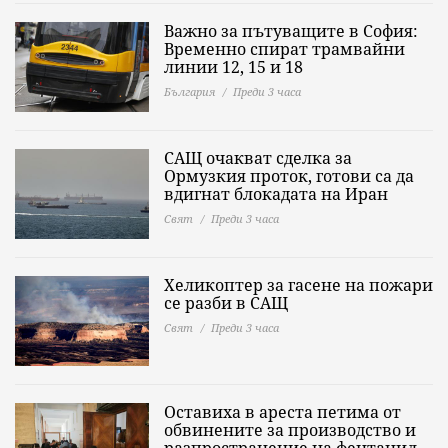
Важно за пътуващите в София:
Временно спират трамвайни
линии 12, 15 и 18
България
Преди 3 часа
САЩ очакват сделка за
Ормузкия проток, готови са да
вдигнат блокадата на Иран
Свят
Преди 3 часа
Хеликоптер за гасене на пожари
се разби в САЩ
Свят
Преди 3 часа
Оставиха в ареста петима от
обвинените за производство и