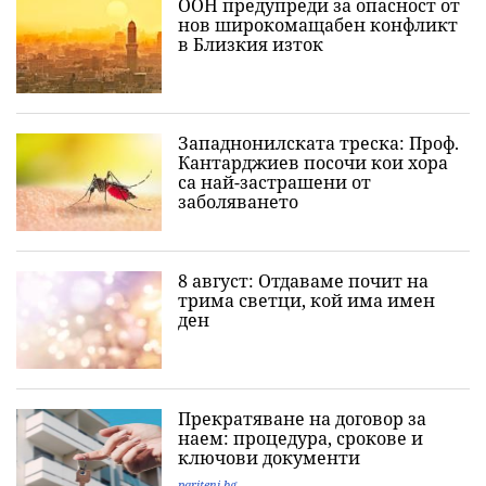
ООН предупреди за опасност от
нов широкомащабен конфликт
в Близкия изток
Западнонилската треска: Проф.
Кантарджиев посочи кои хора
са най-застрашени от
заболяването
8 август: Отдаваме почит на
трима светци, кой има имен
ден
Прекратяване на договор за
наем: процедура, срокове и
ключови документи
pariteni.bg