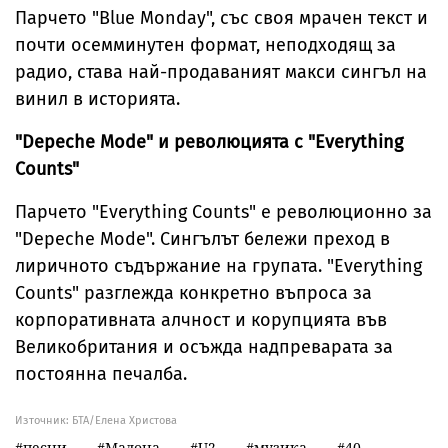
Парчето "Blue Monday", със своя мрачен текст и
почти осемминутен формат, неподходящ за
радио, става най-продаваният макси сингъл на
винил в историята.
"Depeche Mode" и революцията с "Everything
Counts"
Парчето "Everything Counts" е революционно за
"Depeche Mode". Сингълът бележи преход в
лиричното съдържание на групата. "Everything
Counts" разглежда конкретно въпроса за
корпоративната алчност и корупцията във
Великобритания и осъжда надпреварата за
постоянна печалба.
Източник:
БТА/Елена Христова
песни
Мадона
U2
музика
40