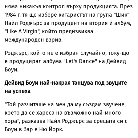
няма никакъв контрол върху продукцията. През
1984 г. тя ще избере китаристът на група "Шик"
Найл Роджърс за продуцент на втория й албум,
"Like A Virgin", който предизвиква
международен взрив.
Роджърс, който не е избран случайно, току-що
е продуцирал албума "Let's Dance" на Дейвид
Боуи.
Дейвид Боуи най-накрая танцува под звуците
на успеха
"Той разчиташе на мен да му създам звучене,
което да се хареса на възможно най-много
хора", разказва Найл Роджърс за срещата си с
Боуи в бар в Ню Йорк.