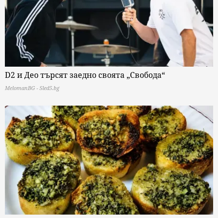
D2 и Део търсят заедно своята „Свобода“
MelomanBG - Sled5.bg