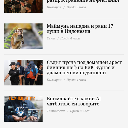
разпространение на фентанил
България
Преди 3 часа
Маймуна нападна и рани 17
души в Индонезия
Свят
Преди 4 часа
Съдът пусна под домашен арест
бившия шеф на ВиК-Бургас и
двама негови подчинени
България
Преди 4 часа
Внимавайте с какви AI
чатботове си говорите
Технологии
Преди 4 часа