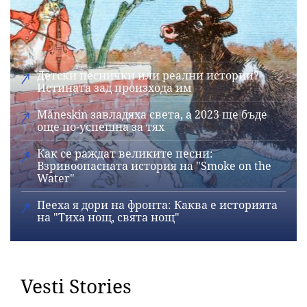
Детски песнички или реални истории?
Истината зад произхода им
Måneskin завладяха света, а 2023 ще бъде
още по-успешна за тях
Как се раждат великите песни:
Взривоопасната история на "Smoke on the
Water"
Пееха я дори на фронта: Каква е историята
на "Тиха нощ, свята нощ"
Vesti Stories