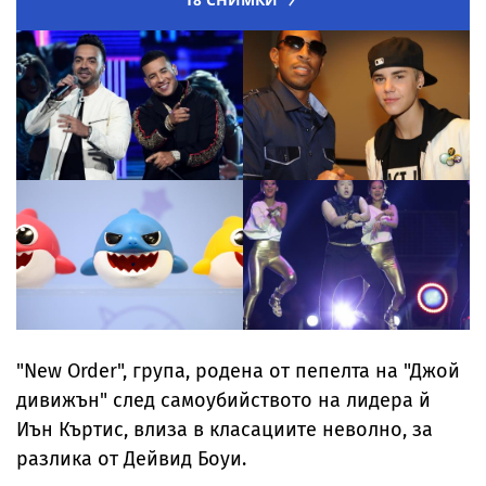
"New Order", група, родена от пепелта на "Джой
дивижън" след самоубийството на лидера й
Иън Къртис, влиза в класациите неволно, за
разлика от Дейвид Боуи.