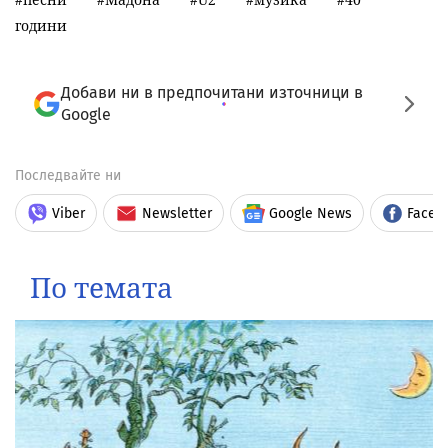
години
Добави ни в предпочитани източници в
Google
Последвайте ни
Viber
Newsletter
Google News
Faceb
По темата