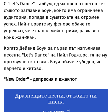
С "Let's Dance" - албум, вдъхновен от песен със
същото заглавие Боуи, който има ограничена
аудитория, попада в суматохата на огромен
успех. Най-първите му фенове обаче го
упрекват, че е станал мейнстрийм, разказва
Ерик Жан-Жан.
Когато Дейвид Боуи за първи път изпълнява
песента "Let's Dance" на Найл Роджърс, тя не му
прозвучава като хит. Боуи обаче е убеден, че
парчето е хитово.
"New Order" - депресия и джакпот
Дразнещите песни, от които ни
писна
18 СНИМКИ