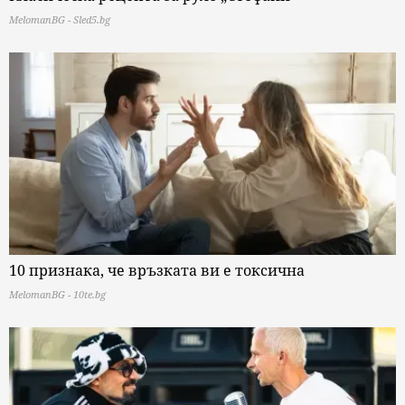
MelomanBG - Sled5.bg
10 признака, че връзката ви е токсична
MelomanBG - 10te.bg