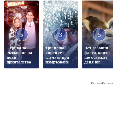
5
3
5
5 трика за
Три неща,
Пет забавни
създаване на
които се
факта, които
нови
случват при
ще освежат
приятелства
измръзване
деня ви