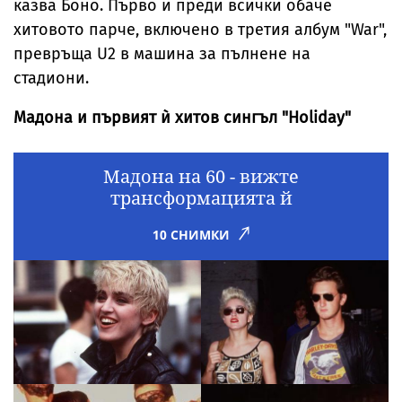
казва Боно. Първо и преди всички обаче
хитовото парче, включено в третия албум "War",
превръща U2 в машина за пълнене на
стадиони.
Мадона и първият ѝ хитов сингъл "Holiday"
Мадона на 60 - вижте
трансформацията й
10 СНИМКИ