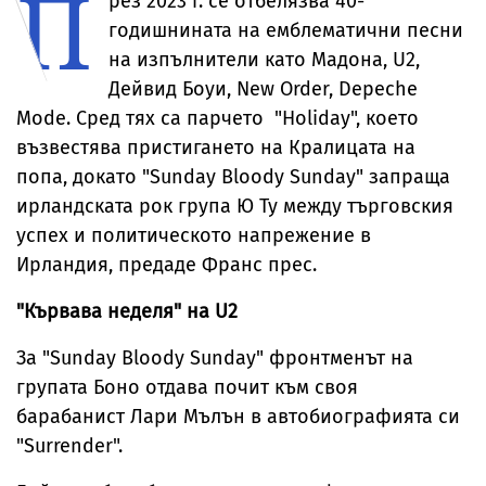
П
рез 2023 г. се отбелязва 40-
годишнината на емблематични песни
на изпълнители като Мадона, U2,
Дейвид Боуи, New Order, Depeche
Mode. Сред тях са парчето "Holiday", което
възвестява пристигането на Кралицата на
попа, докато "Sunday Bloody Sunday" запраща
ирландската рок група Ю Ту между търговския
успех и политическото напрежение в
Ирландия, предаде Франс прес.
"Кървава неделя" на U2
За "Sunday Bloody Sunday" фронтменът на
групата Боно отдава почит към своя
барабанист Лари Мълън в автобиографията си
"Surrender".