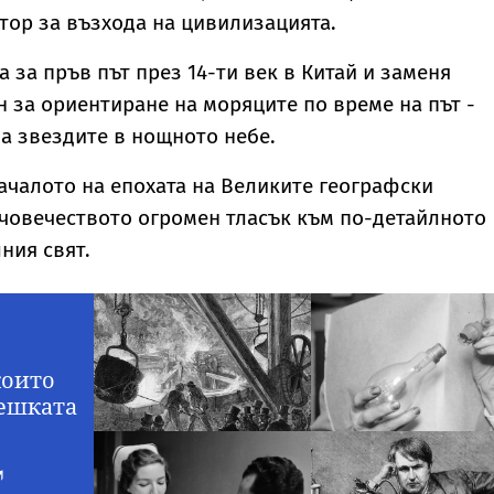
ор за възхода на цивилизацията.
 за пръв път през 14-ти век в Китай и заменя
 за ориентиране на моряците по време на път -
а звездите в нощното небе.
ачалото на епохата на Великите географски
 човечеството огромен тласък към по-детайлното
ния свят.
които
ешката