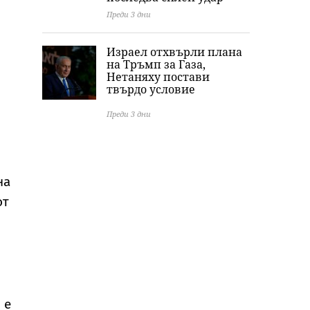
Преди 3 дни
Израел отхвърли плана
на Тръмп за Газа,
Нетаняху постави
твърдо условие
Преди 3 дни
на
от
 е