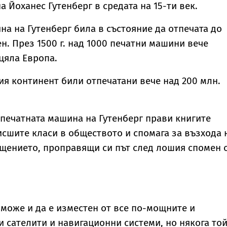
 Йоханес Гутенберг в средата на 15-ти век.
а на Гутенберг била в състояние да отпечата до
н. През 1500 г. над 1000 печатни машини вече
цяла Европа.
рия континент били отпечатани вече над 200 млн.
печатната машина на Гутенберг прави книгите
исшите класи в обществото и спомага за възхода 
щението, проправящи си път след лошия спомен 
може и да е изместен от все по-мощните и
 сателити и навигационни системи, но някога той