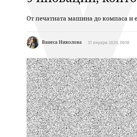
От печатната машина до компаса и 
Ванеса Николова
31 януари 2020, 06:18