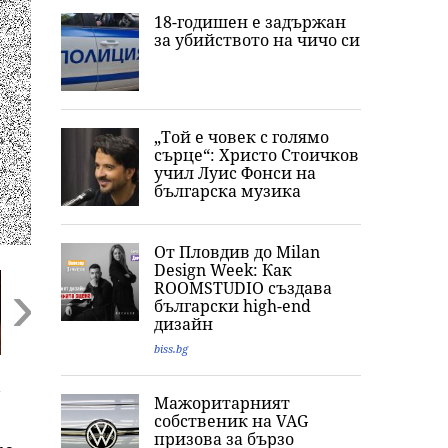
18-годишен е задържан
за убийството на чичо си
„Той е човек с голямо
сърце“: Христо Стоичков
учил Луис Фонси на
българска музика
От Пловдив до Milan
Design Week: Как
ROOMSTUDIO създава
български high-end
дизайн
biss.bg
Next
Любимото ястие на
„Обичам извивките
Ким Кардашия
-
принц Хари: Меган
си“: Годеницата на
разпали мрежа
Мажоритарният
Маркъл разкри
Кристиано
Публикува сни
собственик на VAG
кулинарна тайна от
Роналдо отвърна
с „гаджето от
призова за бързо
дома им
на критиките към
Формула 1“ Лю