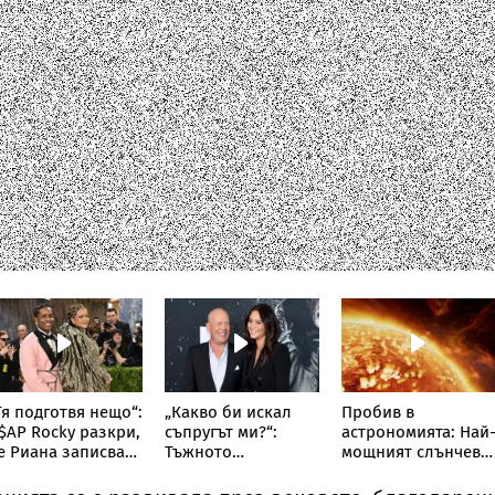
Тя подготвя нещо“:
„Какво би искал
Пробив в
$AP Rocky разкри,
съпругът ми?“:
астрономията: Най
е Риана записва
Тъжното
мощният слънчев
ов албум
признание на
телескоп улови
съпругата на Брус
невиждано досега