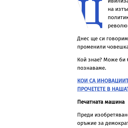
Ц
ивилиза
лтън
на изтъ
политик
революц
Днес ще си говорим
променили човешкат
Кой знае? Може би 
познаваме.
КОИ СА ИНОВАЦИИТ
ПРОЧЕТЕТЕ В НАША
Печатната машина
Преди изобретяван
оръжие за демократ