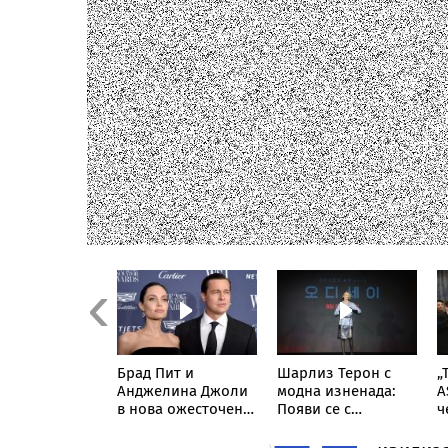
Previous
Кардашиян
Брад Пит и
Шарлиз Терон с
„
ли мрежата:
Анджелина Джоли
модна изненада:
A
кува снимка
в нова ожесточена
Появи се с
ч
жето от
съдебна битка за
прозрачна пола
н
ла 1“ Люис
милиони
тип „дъждобран“