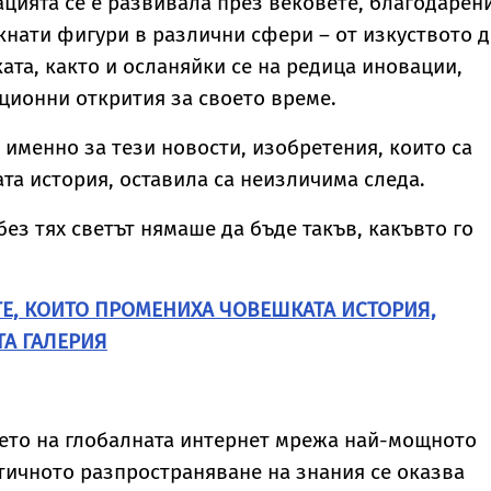
цията се е развивала през вековете, благодарен
Уилис след юбилея
явление
кнати фигури в различни сфери – от изкуството 
ѝ
ата, както и осланяйки се на редица иновации,
ионни открития за своето време.
 именно за тези новости, изобретения, които са
а история, оставила са неизличима следа.
без тях светът нямаше да бъде такъв, какъвто го
Е, КОИТО ПРОМЕНИХА ЧОВЕШКАТА ИСТОРИЯ,
ТА ГАЛЕРИЯ
ето на глобалната интернет мрежа най-мощното
ичното разпространяване на знания се оказва