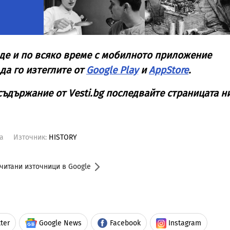
де и по всяко време с мобилното приложение
да го изтеглите от
Google Play
и
AppStore
.
съдържание от
Vesti
.
bg
последвайте страницата н
а
Източник:
HISTORY
читани източници в Google
ter
Google News
Facebook
Instagram