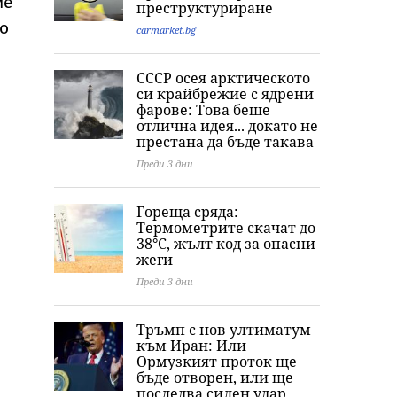
ие
преструктуриране
тялото ѝ
Хамилтън
до
carmarket.bg
СССР осея арктическото
си крайбрежие с ядрени
фарове: Това беше
отлична идея... докато не
престана да бъде такава
Преди 3 дни
Гореща сряда:
Термометрите скачат до
38°C, жълт код за опасни
жеги
Преди 3 дни
Тръмп с нов ултиматум
към Иран: Или
Ормузкият проток ще
бъде отворен, или ще
последва силен удар