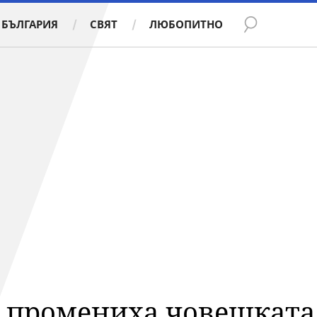
БЪЛГАРИЯ
СВЯТ
ЛЮБОПИТНО
о промениха човешката