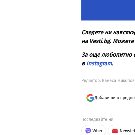
Следете ни навсякъ
на
Vesti
.
bg
. Можете 
За още любопитно 
в
Instagram
.
Редактор: Ванеса Николов
Добави ни в предпо
Последвайте ни
Viber
Newslet