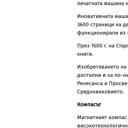
печатната машина на
Иновативната машин
3600 страници на де
функционирали из 
През 1600 г. на Ста
книги.
Изобретяването на 
достъпни и за по-н
Ренесанса и Просве
Средновековието.
Компасът
Магнитният компас 
високотехнологични