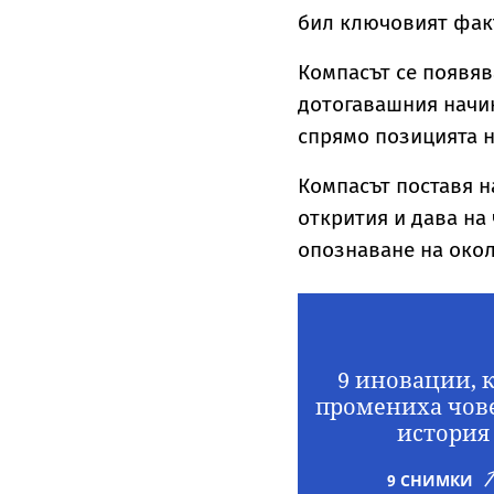
бил ключовият факт
Компасът се появява
дотогавашния начин
спрямо позицията н
Компасът поставя н
открития и дава на
опознаване на окол
9 иновации, 
промениха чов
история
9 СНИМКИ